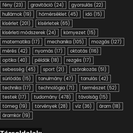
fény
(23)
gravitáció
(24)
gyorsulás
(22)
hullámok
(19)
hőmérséklet
(45)
idő
(15)
kísérlet
(201)
kísérletek
(65)
kísérleti módszerek
(24)
környezet
(15)
matematika
(17)
mechanika
(105)
mozgás
(127)
mérés
(42)
nyomás
(17)
oktatás
(116)
optika
(40)
példák
(18)
rezgés
(17)
sebesség
(45)
sport
(21)
szórakozás
(51)
súrlódás
(15)
tanulmány
(47)
tanulás
(42)
technika
(17)
technológia
(71)
természet
(52)
testek
(17)
tudomány
(478)
távolság
(15)
tömeg
(19)
törvények
(28)
víz
(36)
áram
(18)
áramkör
(19)