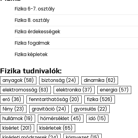
Fizika 6-7. osztály
Fizika 8. osztály
Fizika érdekességek
Fizika fogalmak
Fizika képletek
Fizika tudnivalók:
anyagok
(58)
biztonság
(24)
dinamika
(62)
elektromosság
(63)
elektronika
(37)
energia
(57)
erő
(36)
fenntarthatóság
(20)
fizika
(526)
fény
(23)
gravitáció
(24)
gyorsulás
(22)
hullámok
(19)
hőmérséklet
(45)
idő
(15)
kísérlet
(201)
kísérletek
(65)
kísérleti módszerek
(24)
környezet
(15)