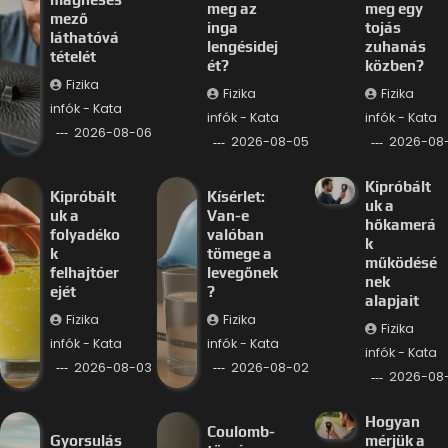
meg az
meg egy
mező
inga
tojás
láthatóvá
lengésidej
zuhanás
tételét
ét?
közben?
Fizika
Fizika
Fizika
infók - Kata
infók - Kata
infók - Kata
2026-08-06
2026-08-05
2026-08
Kipróbált
Kipróbált
Kísérlet:
uk a
uk a
Van-e
hőkamerá
folyadéko
valóban
k
k
tömege a
működésé
felhajtóer
levegőnek
nek
ejét
?
alapjait
Fizika
Fizika
Fizika
infók - Kata
infók - Kata
infók - Kata
2026-08-03
2026-08-02
2026-08-
Hogyan
Coulomb-
Gyorsulás
mérjük a