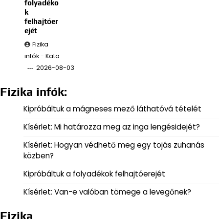
folyadéko
k
felhajtóer
ejét
Fizika
infók - Kata
2026-08-03
Fizika infók:
Kipróbáltuk a mágneses mező láthatóvá tételét
Kísérlet: Mi határozza meg az inga lengésidejét?
Kísérlet: Hogyan védhető meg egy tojás zuhanás
közben?
Kipróbáltuk a folyadékok felhajtóerejét
Kísérlet: Van-e valóban tömege a levegőnek?
Fizika