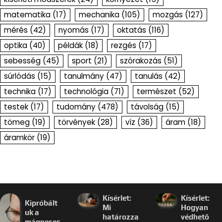
matematika
(17)
mechanika
(105)
mozgás
(127)
mérés
(42)
nyomás
(17)
oktatás
(116)
optika
(40)
példák
(18)
rezgés
(17)
sebesség
(45)
sport
(21)
szórakozás
(51)
súrlódás
(15)
tanulmány
(47)
tanulás
(42)
technika
(17)
technológia
(71)
természet
(52)
testek
(17)
tudomány
(478)
távolság
(15)
tömeg
(19)
törvények
(28)
víz
(36)
áram
(18)
áramkör
(19)
Kísérlet:
Kísérlet:
Kipróbált
Mi
Hogyan
uk a
határozza
védhető
mágneses