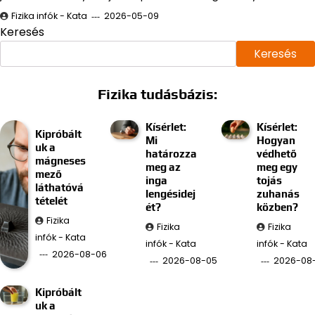
Fizika infók - Kata
2026-05-09
Keresés
Keresés
Fizika tudásbázis:
Kísérlet:
Kísérlet:
Kipróbált
Mi
Hogyan
uk a
határozza
védhető
mágneses
meg az
meg egy
mező
inga
tojás
láthatóvá
lengésidej
zuhanás
tételét
ét?
közben?
Fizika
Fizika
Fizika
infók - Kata
infók - Kata
infók - Kata
2026-08-06
2026-08-05
2026-08
Kipróbált
uk a