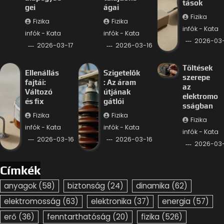
tások
gei
ágai
Fizika
Fizika
Fizika
infók - Kata
infók - Kata
infók - Kata
2026-03-
2026-03-17
2026-03-16
Töltések
Ellenállás
Szigetelők
szerepe
fajtái:
: Az áram
az
Változó
útjának
elektromo
és fix
gátlói
sságban
Fizika
Fizika
Fizika
infók - Kata
infók - Kata
infók - Kata
2026-03-16
2026-03-16
2026-03-
Címkék
anyagok
(58)
biztonság
(24)
dinamika
(62)
elektromosság
(63)
elektronika
(37)
energia
(57)
erő
(36)
fenntarthatóság
(20)
fizika
(526)