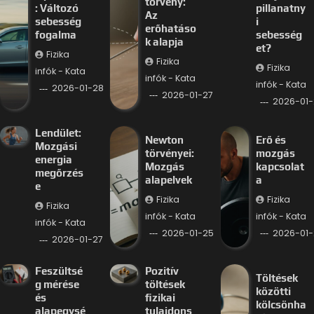
törvény:
: Változó
pillanatny
Az
sebesség
i
erőhatáso
fogalma
sebesség
k alapja
et?
Fizika
Fizika
Fizika
infók - Kata
infók - Kata
infók - Kata
2026-01-28
2026-01-27
2026-01-
Lendület:
Newton
Erő és
Mozgási
törvényei:
mozgás
energia
Mozgás
kapcsolat
megőrzés
alapelvek
a
e
Fizika
Fizika
Fizika
infók - Kata
infók - Kata
infók - Kata
2026-01-25
2026-01-
2026-01-27
Feszültsé
Pozitív
Töltések
g mérése
töltések
közötti
és
fizikai
kölcsönha
alapegysé
tulajdons