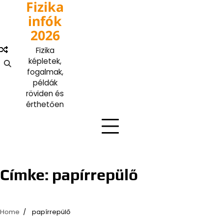
Fizika
Skip
to
infók
content
2026
Fizika
képletek,
fogalmak,
példák
röviden és
érthetően
Címke:
papírrepülő
Home
papírrepülő