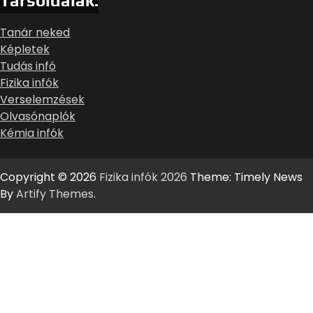
Társoldalak:
Tanár neked
Képletek
Tudás infó
Fizika infók
Verselemzések
Olvasónaplók
Kémia infók
Copyright © 2026
Fizika infók 2026
Theme: Timely News
By
Artify Themes
.