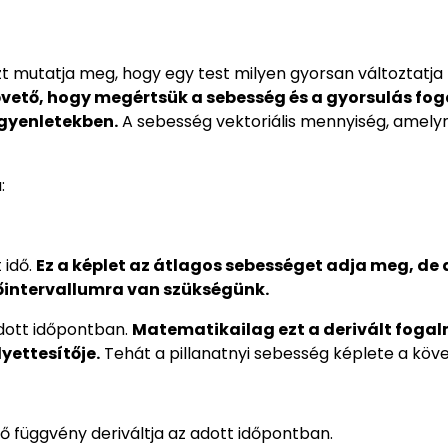
t mutatja meg, hogy egy test milyen gyorsan változtatja
vető, hogy megértsük a sebesség és a gyorsulás fo
gyenletekben.
A sebesség vektoriális mennyiség, amely
:
 idő.
Ez a képlet az átlagos sebességet adja meg, de 
dőintervallumra van szükségünk.
adott időpontban.
Matematikailag ezt a derivált foga
yettesítője.
Tehát a pillanatnyi sebesség képlete a köv
idő függvény deriváltja az adott időpontban.