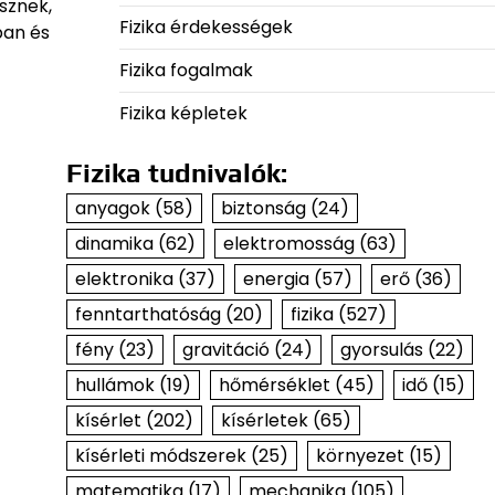
sznek,
Fizika érdekességek
ban és
Fizika fogalmak
Fizika képletek
Fizika tudnivalók:
anyagok
(58)
biztonság
(24)
dinamika
(62)
elektromosság
(63)
elektronika
(37)
energia
(57)
erő
(36)
fenntarthatóság
(20)
fizika
(527)
fény
(23)
gravitáció
(24)
gyorsulás
(22)
hullámok
(19)
hőmérséklet
(45)
idő
(15)
kísérlet
(202)
kísérletek
(65)
kísérleti módszerek
(25)
környezet
(15)
matematika
(17)
mechanika
(105)