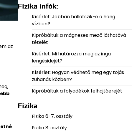
Fizika infók:
Kísérlet: Jobban hallatszik-e a hang
vízben?
Kipróbáltuk a mágneses mező láthatóvá
tételét
nem az
Kísérlet: Mi határozza meg az inga
lengésidejét?
Kísérlet: Hogyan védhető meg egy tojás
zuhanás közben?
meg,
Kipróbáltuk a folyadékok felhajtóerejét
yebb
Fizika
Fizika 6-7. osztály
retné
Fizika 8. osztály