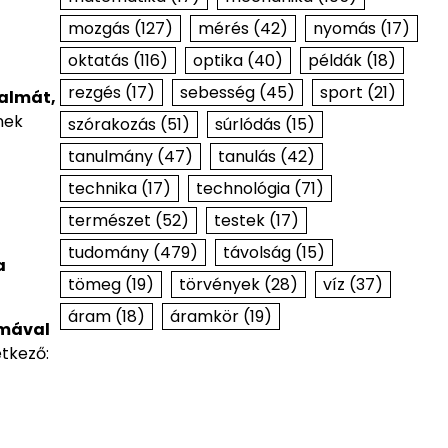
mozgás
(127)
mérés
(42)
nyomás
(17)
oktatás
(116)
optika
(40)
példák
(18)
rezgés
(17)
sebesség
(45)
sport
(21)
galmát,
nek
szórakozás
(51)
súrlódás
(15)
tanulmány
(47)
tanulás
(42)
technika
(17)
technológia
(71)
természet
(52)
testek
(17)
tudomány
(479)
távolság
(15)
a
tömeg
(19)
törvények
(28)
víz
(37)
áram
(18)
áramkör
(19)
lmával
etkező: