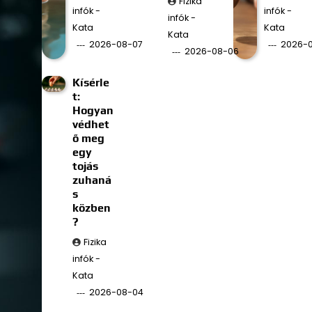
Fizika
infók -
infók -
infók -
Kata
Kata
Kata
2026-08-07
2026-
2026-08-06
Kísérle
t:
Hogyan
védhet
ő meg
egy
tojás
zuhaná
s
közben
?
Fizika
infók -
Kata
2026-08-04