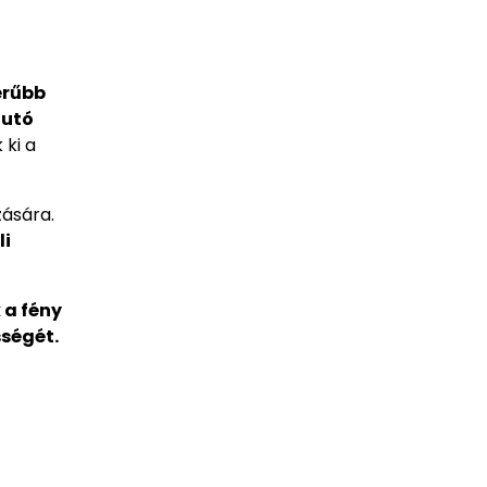
erűbb
autó
 ki a
zására.
li
 a fény
ségét.