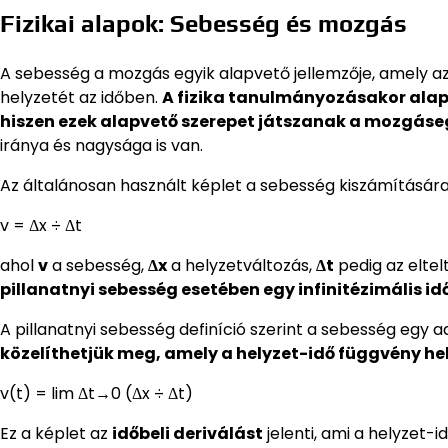
Fizikai alapok: Sebesség és mozgás
A sebesség a mozgás egyik alapvető jellemzője, amely az
helyzetét az időben.
A fizika tanulmányozásakor alap
hiszen ezek alapvető szerepet játszanak a mozgáse
iránya és nagysága is van.
Az általánosan használt képlet a sebesség kiszámítására
v = Δx ÷ Δt
ahol
v
a sebesség,
Δx
a helyzetváltozás,
Δt
pedig az eltelt
pillanatnyi sebesség esetében egy infinitézimális i
A pillanatnyi sebesség definíció szerint a sebesség egy 
közelíthetjük meg, amely a helyzet-idő függvény hel
v(t) = lim Δt→0 (Δx ÷ Δt)
Ez a képlet az
időbeli deriválást
jelenti, ami a helyzet-