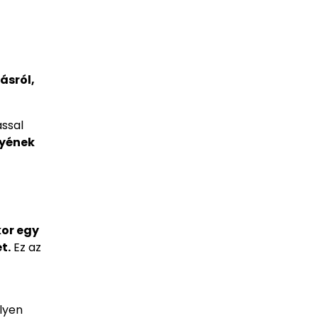
ásról,
ással
nyének
kor egy
t.
Ez az
ilyen