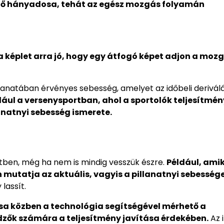
 idő hányadosa, tehát az egész mozgás folyamán
a képlet arra jó, hogy egy átfogó képet adjon a mozg
lanatában érvényes sebesség, amelyet az időbeli derivál
ldául a versenysportban, ahol a sportolók teljesítmé
anatnyi sebesség ismerete.
etben, még ha nem is mindig vesszük észre.
Például, ami
mutatja az aktuális, vagyis a pillanatnyi sebessége
lassít.
ása közben a technológia segítségével mérhető a
edzők számára a teljesítmény javítása érdekében.
Az 