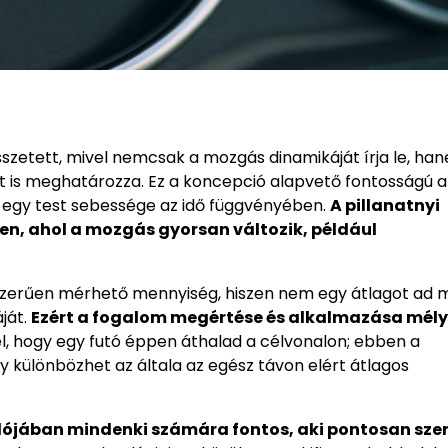
sszetett, mivel nemcsak a mozgás dinamikáját írja le, ha
 is meghatározza. Ez a koncepció alapvető fontosságú a
k egy test sebessége az idő függvényében.
A pillanatnyi
en, ahol a mozgás gyorsan változik, például
yszerűen mérhető mennyiség, hiszen nem egy átlagot ad 
ját.
Ezért a fogalom megértése és alkalmazása mél
l, hogy egy futó éppen áthalad a célvonalon; ebben a
y különbözhet az általa az egész távon elért átlagos
lójában mindenki számára fontos, aki pontosan sze