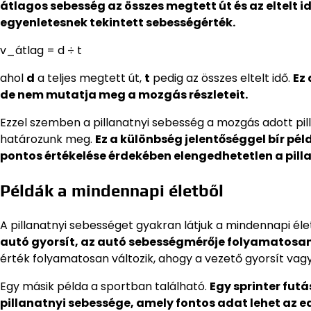
átlagos sebesség az összes megtett út és az eltelt
egyenletesnek tekintett sebességérték.
v_átlag = d ÷ t
ahol
d
a teljes megtett út,
t
pedig az összes eltelt idő.
Ez 
de nem mutatja meg a mozgás részleteit.
Ezzel szemben a pillanatnyi sebesség a mozgás adott pil
határozunk meg.
Ez a különbség jelentőséggel bír pé
pontos értékelése érdekében elengedhetetlen a pill
Példák a mindennapi életből
A pillanatnyi sebességet gyakran látjuk a mindennapi él
autó gyorsít, az autó sebességmérője folyamatosan 
érték folyamatosan változik, ahogy a vezető gyorsít vagy 
Egy másik példa a sportban található.
Egy sprinter fut
pillanatnyi sebessége, amely fontos adat lehet az 