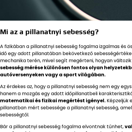
Mi az a pillanatnyi sebesség?
A fizikában a pillanatnyi sebesség fogalma izgalmas és ö
idő egy adott pillanatában bekövetkező sebességértéket
mechanika terén, mivel segít megérteni, hogyan változi
sebesség mérése különösen fontos olyan helyzetekb
autóversenyeken vagy a sport világában.
Az érdekes az, hogy a pillanatnyi sebesség nem egy eg
hanem a mozgás egy adott időpillanatbeli karakterisztiká
matematikai és fizikai megértést igényel.
Képzeljük e
pillanatban mért sebessége a pillanatnyi sebesség, amel
sebességtől.
Bár a pillanatnyi sebesség fogalma elvontnak tűnhet,
va