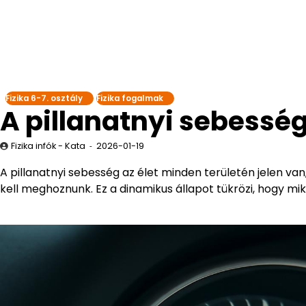
Fizika 6-7. osztály
Fizika fogalmak
A pillanatnyi sebessé
Fizika infók - Kata
2026-01-19
A pillanatnyi sebesség az élet minden területén jelen va
kell meghoznunk. Ez a dinamikus állapot tükrözi, hogy m