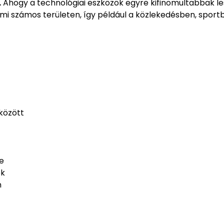
.
Ahogy a technológiai eszközök egyre kifinomultabbak le
mi számos területen, így például a közlekedésben, sport
között
e
ok
n