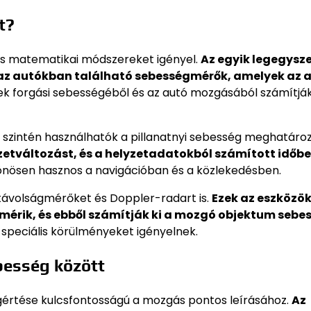
t?
és matematikai módszereket igényel.
Az egyik legegysz
az autókban található sebességmérők, amelyek az 
k forgási sebességéből és az autó mozgásából számítják
, szintén használhatók a pillanatnyi sebesség meghatáro
zetváltozást, és a helyzetadatokból számított időbe
önösen hasznos a navigációban és a közlekedésben.
 távolságmérőket és Doppler-radart is.
Ezek az eszközök
érik, és ebből számítják ki a mozgó objektum sebes
speciális körülményeket igényelnek.
besség között
egértése kulcsfontosságú a mozgás pontos leírásához.
Az