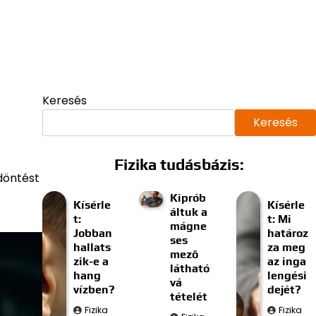
Keresés
Keresés
Fizika tudásbázis:
döntést
Kiprób
Kísérle
Kísérle
áltuk a
t:
t: Mi
mágne
Jobban
határoz
ses
hallats
za meg
mező
zik-e a
az inga
látható
hang
lengési
vá
vízben?
dejét?
tételét
Fizika
Fizika