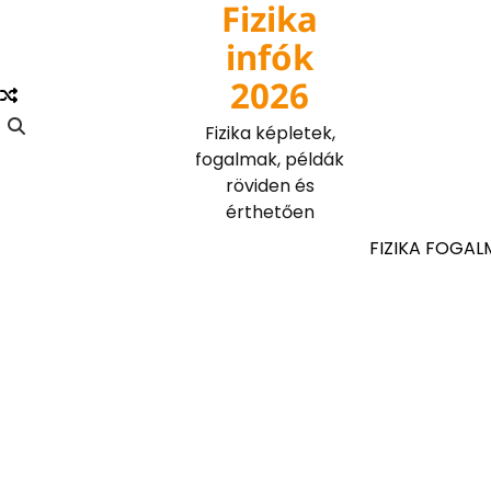
Fizika
Skip
to
infók
content
2026
Fizika képletek,
fogalmak, példák
röviden és
érthetően
FIZIKA FOGAL