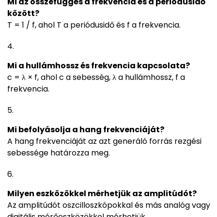
Mi az összefüggés a frekvencia és a periódusidő
között?
T = 1 / f, ahol T a periódusidő és f a frekvencia.
Mi a hullámhossz és frekvencia kapcsolata?
c = λ × f, ahol c a sebesség, λ a hullámhossz, f a
frekvencia.
Mi befolyásolja a hang frekvenciáját?
A hang frekvenciáját az azt generáló forrás rezgési
sebessége határozza meg.
Milyen eszközökkel mérhetjük az amplitúdót?
Az amplitúdót oszcilloszkópokkal és más analóg vagy
digitális mérőeszközökkel mérhetjük.