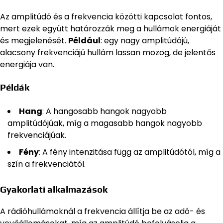
Az amplitúdó és a frekvencia közötti kapcsolat fontos,
mert ezek együtt határozzák meg a hullámok energiáját
és megjelenését.
Például
: egy nagy amplitúdójú,
alacsony frekvenciájú hullám lassan mozog, de jelentős
energiája van.
Példák
Hang
: A hangosabb hangok nagyobb
amplitúdójúak, míg a magasabb hangok nagyobb
frekvenciájúak.
Fény
: A fény intenzitása függ az amplitúdótól, míg a
szín a frekvenciától.
Gyakorlati alkalmazások
A rádióhullámoknál a frekvencia állítja be az adó- és