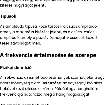
kitérés nagyságát jelenti.
Típusok
Az amplitúdó típusai közé tartozik a csúcs amplitúdó,
amely a maximális kitérést jelenti, és a csúcs-csúcs
amplitúdó, amely a pozitív és negatív csúcsok közötti
teljes távolságot méri.
A frekvencia értelmezése és szerepe
Fizikai definíció
A frekvencia az ismétlődő események számát jelenti egy
adott időegység alatt.
Jelentése
: az egységnyi idő alatt
bekövetkező ciklusok száma. Például egy hanghullám
frekvenciája határozza meg a hang magasságát.
Jellemzők, szimbólumok