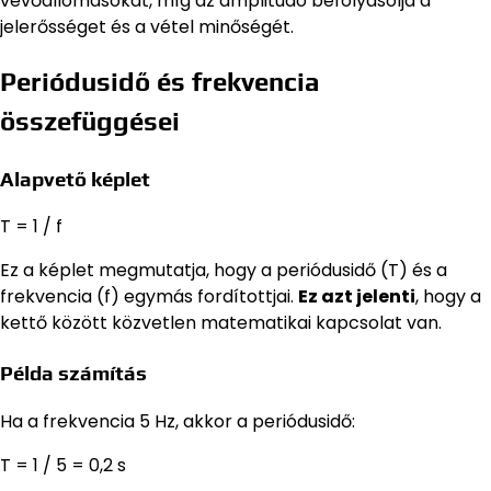
vevőállomásokat, míg az amplitúdó befolyásolja a
jelerősséget és a vétel minőségét.
Periódusidő és frekvencia
összefüggései
Alapvető képlet
T = 1 / f
Ez a képlet megmutatja, hogy a periódusidő (T) és a
frekvencia (f) egymás fordítottjai.
Ez azt jelenti
, hogy a
kettő között közvetlen matematikai kapcsolat van.
Példa számítás
Ha a frekvencia 5 Hz, akkor a periódusidő:
T = 1 / 5 = 0,2 s