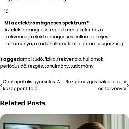
Mi az elektromágneses spektrum?
Az elektromágneses spektrum a különböző
frekvenciájú elektromágneses hullámok teljes
tartománya, a rádióhullámoktól a gammasugárzásig.
Tagged
amplitúdó
,
fizika
,
frekvencia
,
hullámok
,
periódusidő
,
rezgés
,
tanulmány
,
tudomány
Centripetális gyorsulás: A
Rezgőmozgás fizikai alapjai
Bejegyzés
középpont felé
és törvényei
navigáció
Related Posts