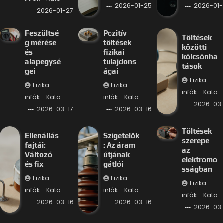
2026-01-25
2026-01-
2026-01-27
Feszültsé
Pozitív
Töltések
g mérése
töltések
közötti
és
fizikai
kölcsönha
alapegysé
tulajdons
tások
gei
ágai
Fizika
Fizika
Fizika
infók - Kata
infók - Kata
infók - Kata
2026-03-
2026-03-17
2026-03-16
Töltések
Ellenállás
Szigetelők
szerepe
fajtái:
: Az áram
az
Változó
útjának
elektromo
és fix
gátlói
sságban
Fizika
Fizika
Fizika
infók - Kata
infók - Kata
infók - Kata
2026-03-16
2026-03-16
2026-03-