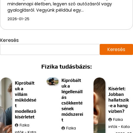
mindennapi életben, legyen szó autózásról vagy
gyaloglásról. Vegyünk például egy…
2026-01-25
Keresés
Keresés
Fizika tudásbázis:
Kipróbált
Kipróbált
uk a
uk a
Kísérlet:
légellenáll
villám
Jobban
ás
működésé
hallatszik
csökkenté
t
-e a hang
sének
modellező
vízben?
módszerei
kísérletet
Fizika
t
Fizika
infók - Kata
Fizika
infók - Kata