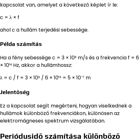
kapcsolat van, amelyet a következő képlet ír le:
c = λ × f
ahol c a hullám terjedési sebessége.
Példa számítás
Ha a fény sebessége c = 3 × 10⁸ m/s és a frekvencia f = 6
× 10¹⁴ Hz, akkor a hullámhossz:
λ = c / f = 3 × 10⁸ / 6 × 10¹⁴ = 5 × 10⁻⁷ m
Jelentőség
Ez a kapcsolat segít megérteni, hogyan viselkednek a
hullámok különböző frekvenciákon, különösen az
elektromágneses spektrum vizsgálatában.
Periódusidő számítása különböző