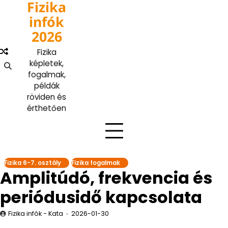
Fizika
Skip
to
infók
content
2026
Fizika
képletek,
fogalmak,
példák
röviden és
érthetően
Fizika 6-7. osztály
Fizika fogalmak
Amplitúdó, frekvencia és
periódusidő kapcsolata
Fizika infók - Kata
2026-01-30