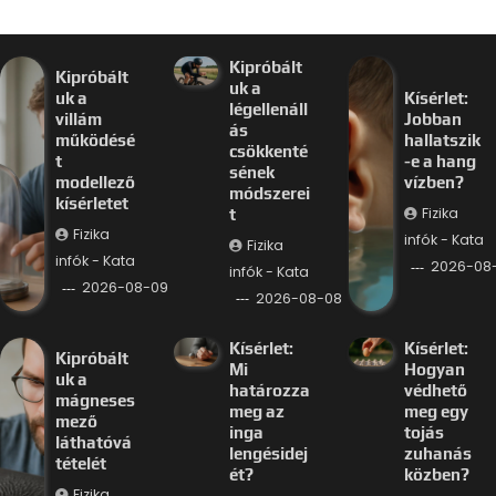
Kipróbált
Kipróbált
uk a
uk a
Kísérlet:
légellenáll
villám
Jobban
ás
működésé
hallatszik
csökkenté
t
-e a hang
sének
modellező
vízben?
módszerei
kísérletet
Fizika
t
Fizika
infók - Kata
Fizika
infók - Kata
2026-08
infók - Kata
2026-08-09
2026-08-08
Kísérlet:
Kísérlet:
Kipróbált
Mi
Hogyan
uk a
határozza
védhető
mágneses
meg az
meg egy
mező
inga
tojás
láthatóvá
lengésidej
zuhanás
tételét
ét?
közben?
Fizika