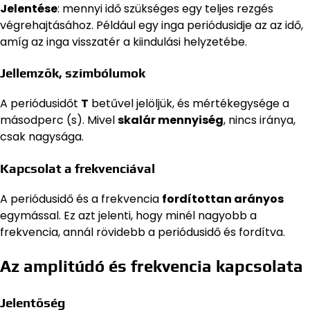
Jelentése
: mennyi idő szükséges egy teljes rezgés
végrehajtásához. Például egy inga periódusidje az az idő,
amíg az inga visszatér a kiindulási helyzetébe.
Jellemzők, szimbólumok
A periódusidőt
T
betűvel jelöljük, és mértékegysége a
másodperc (s). Mivel
skalár mennyiség
, nincs iránya,
csak nagysága.
Kapcsolat a frekvenciával
A periódusidő és a frekvencia
fordítottan arányos
egymással. Ez azt jelenti, hogy minél nagyobb a
frekvencia, annál rövidebb a periódusidő és fordítva.
Az amplitúdó és frekvencia kapcsolata
Jelentőség