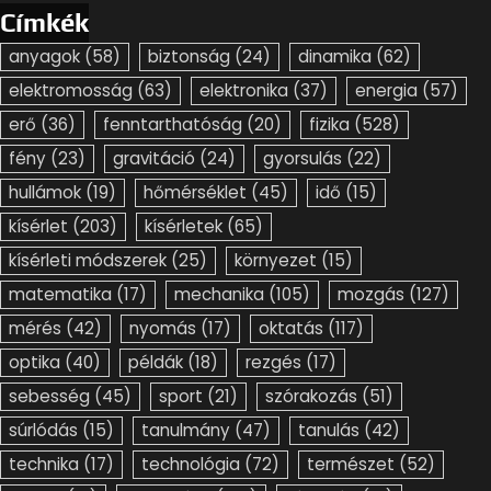
Címkék
anyagok
(58)
biztonság
(24)
dinamika
(62)
elektromosság
(63)
elektronika
(37)
energia
(57)
erő
(36)
fenntarthatóság
(20)
fizika
(528)
fény
(23)
gravitáció
(24)
gyorsulás
(22)
hullámok
(19)
hőmérséklet
(45)
idő
(15)
kísérlet
(203)
kísérletek
(65)
kísérleti módszerek
(25)
környezet
(15)
matematika
(17)
mechanika
(105)
mozgás
(127)
mérés
(42)
nyomás
(17)
oktatás
(117)
optika
(40)
példák
(18)
rezgés
(17)
sebesség
(45)
sport
(21)
szórakozás
(51)
súrlódás
(15)
tanulmány
(47)
tanulás
(42)
technika
(17)
technológia
(72)
természet
(52)