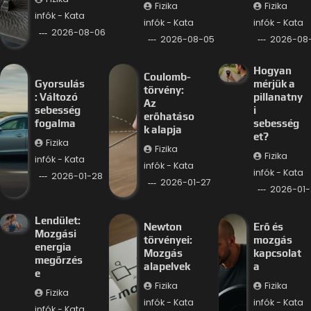
Fizika
Fizika
infók - Kata
infók - Kata
infók - Kata
2026-08-06
2026-08-05
2026-08
Hogyan
Coulomb-
Gyorsulás
mérjük a
törvény:
: Változó
pillanatny
Az
sebesség
i
erőhatáso
fogalma
sebesség
k alapja
et?
Fizika
Fizika
Fizika
infók - Kata
infók - Kata
infók - Kata
2026-01-28
2026-01-27
2026-01-
Lendület:
Newton
Erő és
Mozgási
törvényei:
mozgás
energia
Mozgás
kapcsolat
megőrzés
alapelvek
a
e
Fizika
Fizika
Fizika
infók - Kata
infók - Kata
infók - Kata