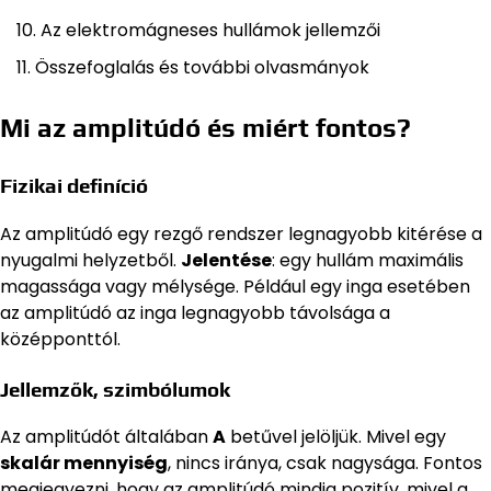
Az elektromágneses hullámok jellemzői
Összefoglalás és további olvasmányok
Mi az amplitúdó és miért fontos?
Fizikai definíció
Az amplitúdó egy rezgő rendszer legnagyobb kitérése a
nyugalmi helyzetből.
Jelentése
: egy hullám maximális
magassága vagy mélysége. Például egy inga esetében
az amplitúdó az inga legnagyobb távolsága a
középponttól.
Jellemzők, szimbólumok
Az amplitúdót általában
A
betűvel jelöljük. Mivel egy
skalár mennyiség
, nincs iránya, csak nagysága. Fontos
megjegyezni, hogy az amplitúdó mindig pozitív, mivel a