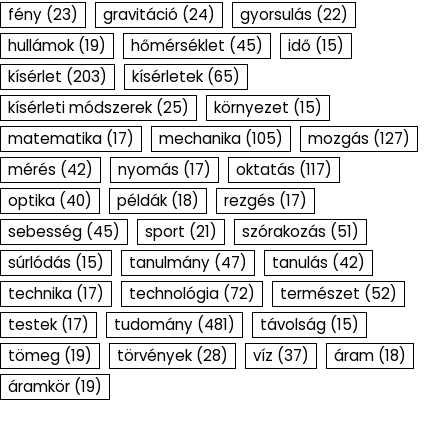
fény
(23)
gravitáció
(24)
gyorsulás
(22)
hullámok
(19)
hőmérséklet
(45)
idő
(15)
kísérlet
(203)
kísérletek
(65)
kísérleti módszerek
(25)
környezet
(15)
matematika
(17)
mechanika
(105)
mozgás
(127)
mérés
(42)
nyomás
(17)
oktatás
(117)
optika
(40)
példák
(18)
rezgés
(17)
sebesség
(45)
sport
(21)
szórakozás
(51)
súrlódás
(15)
tanulmány
(47)
tanulás
(42)
technika
(17)
technológia
(72)
természet
(52)
testek
(17)
tudomány
(481)
távolság
(15)
tömeg
(19)
törvények
(28)
víz
(37)
áram
(18)
áramkör
(19)