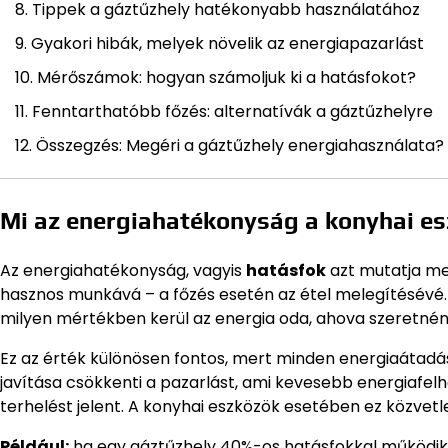
Tippek a gáztűzhely hatékonyabb használatához
Gyakori hibák, melyek növelik az energiapazarlást
Mérőszámok: hogyan számoljuk ki a hatásfokot?
Fenntarthatóbb főzés: alternatívák a gáztűzhelyre
Összegzés: Megéri a gáztűzhely energiahasználata?
Mi az energiahatékonyság a konyhai e
Az energiahatékonyság, vagyis
hatásfok
azt mutatja me
hasznos munkává – a főzés esetén az étel melegítésévé.
milyen mértékben kerül az energia oda, ahova szeretnén
Ez az érték különösen fontos, mert minden energiaátad
javítása csökkenti a pazarlást, ami kevesebb energiafel
terhelést jelent. A konyhai eszközök esetében ez közvetl
Például:
ha egy gáztűzhely 40%-os hatásfokkal működik, 