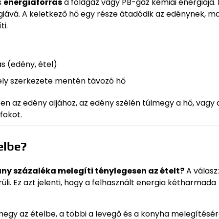
s
energiaforrás
a földgáz vagy PB-gáz kémiai energiája. 
rgiává. A keletkező hő egy része átadódik az edénynek, ma
i.
s (edény, étel)
zhely szerkezete mentén távozó hő
ten az edény aljához, az edény szélén túlmegy a hő, vagy 
fokot.
elbe?
ány százaléka melegíti ténylegesen az ételt?
A válasz:
li. Ez azt jelenti, hogy a felhasznált energia kétharmada
megy az ételbe, a többi a levegő és a konyha melegítésé