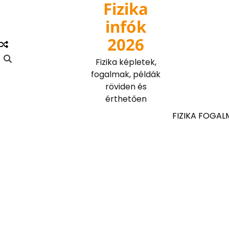
Fizika
Skip
to
infók
content
2026
Fizika képletek,
fogalmak, példák
röviden és
érthetően
FIZIKA FOGAL