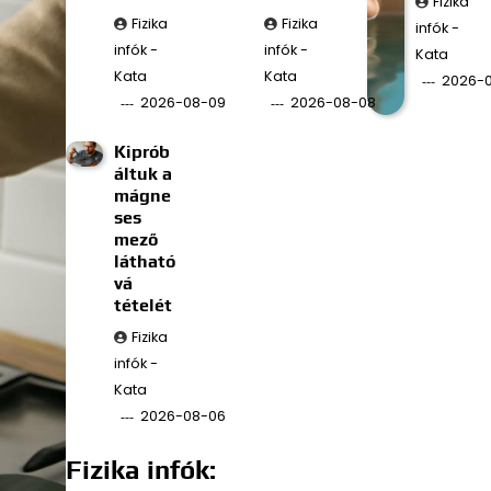
Fizika
Fizika
Fizika
infók -
infók -
infók -
Kata
Kata
Kata
2026-
2026-08-09
2026-08-08
Kiprób
áltuk a
mágne
ses
mező
látható
vá
tételét
Fizika
infók -
Kata
2026-08-06
Fizika infók: