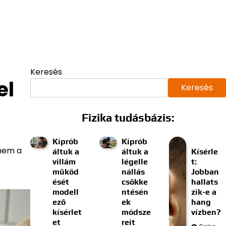
Keresés
el
Keresés
Fizika tudásbázis:
Kiprób
Kiprób
anem a
áltuk a
áltuk a
Kísérle
villám
légelle
t:
működ
nállás
Jobban
ését
csökke
hallats
modell
ntésén
zik-e a
ező
ek
hang
kísérlet
módsze
vízben?
et
reit