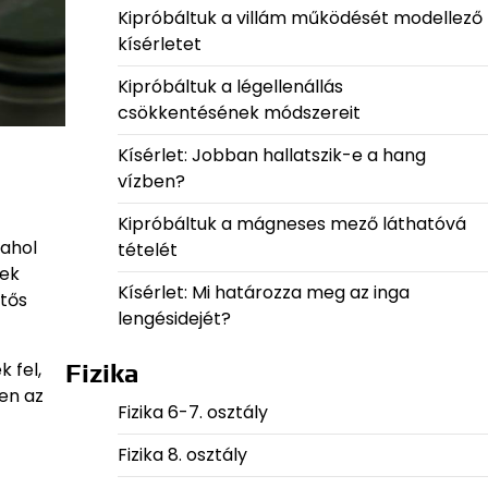
Kipróbáltuk a villám működését modellező
kísérletet
Kipróbáltuk a légellenállás
csökkentésének módszereit
Kísérlet: Jobban hallatszik-e a hang
vízben?
Kipróbáltuk a mágneses mező láthatóvá
 ahol
tételét
gek
Kísérlet: Mi határozza meg az inga
ntős
lengésidejét?
 fel,
Fizika
en az
Fizika 6-7. osztály
Fizika 8. osztály