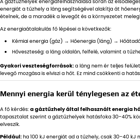
A gáztűzhelyek energiafelhasználása során az elsődlege
energiát a tűzhely a láng segítségével alakítja át hőene
ételnek, de a maradék a levegőt és a környezetet melegít
Az energiaátalakulás fő lépései a következők:
Kémiai energia (gáz) → Hőenergia (láng) → Hőátadá
Hőveszteség: a láng oldalán, felfelé, valamint a tű
Gyakori veszteségforrások:
a láng nem ér teljes felüle
levegő mozgása is elviszi a hőt. Ez mind csökkenti a hatás
Mennyi energia kerül ténylegesen az ét
A fő kérdés:
a gáztűzhely által felhasznált energia h
tapasztalat szerint a gáztűzhelyek hatásfoka 30–40% körü
elveszik.
Például:
ha 100 kJ energiát ad a tűzhely, csak 30–40 kJ 