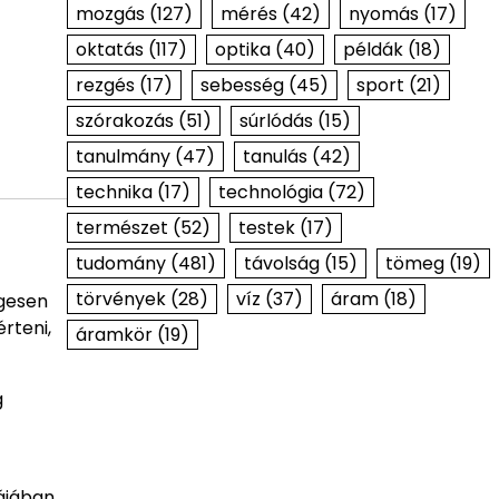
mozgás
(127)
mérés
(42)
nyomás
(17)
oktatás
(117)
optika
(40)
példák
(18)
rezgés
(17)
sebesség
(45)
sport
(21)
szórakozás
(51)
súrlódás
(15)
tanulmány
(47)
tanulás
(42)
technika
(17)
technológia
(72)
természet
(52)
testek
(17)
tudomány
(481)
távolság
(15)
tömeg
(19)
törvények
(28)
víz
(37)
áram
(18)
egesen
rteni,
áramkör
(19)
g
ájában.