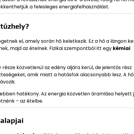
kenthetjük a felesleges energiafelhasználást.
tűzhely?
getnek el, amely során hő keletkezik. Ez a hő a lángon ke
nek, majd az ételnek. Fizikai szempontból itt egy
kémiai
része közvetlenül az edény aljára kerül, de jelentős rész
zteségeket, amik miatt a hatásfok alacsonyabb lesz. A hő
ávozik.
sebben hatékony. Az energia közvetlen áramlása helyett 
etnénk – az ételbe.
alapjai