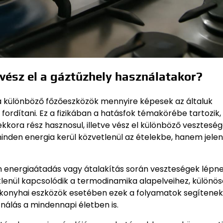
vész el a gáztűzhely használatakor?
a különböző főzőeszközök mennyire képesek az általuk
fordítani. Ez a fizikában a hatásfok témakörébe tartozik,
ekkora rész hasznosul, illetve vész el különböző vesztesé
minden energia kerül közvetlenül az ételekbe, hanem jele
n energiaátadás vagy átalakítás során veszteségek lépnek
lenül kapcsolódik a termodinamika alapelveihez, különös
konyhai eszközök esetében ezek a folyamatok segítenek
nálás a mindennapi életben is.