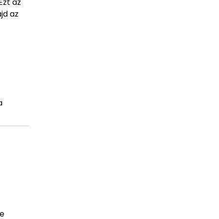
Ezt az
jd az
a
re