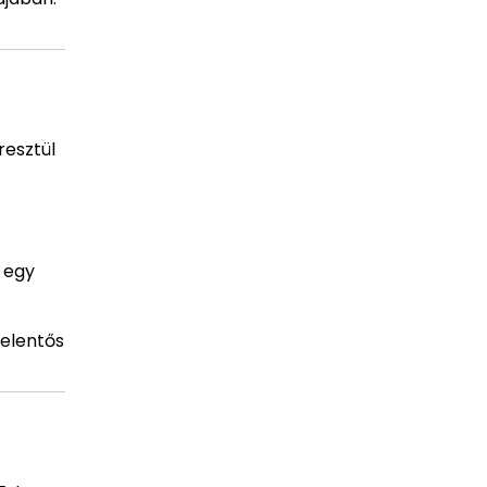
resztül
 egy
jelentős