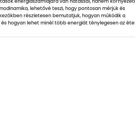
ások energiaszámlájára van hatással, hanem környezeti
rmodinamika, lehetővé teszi, hogy pontosan mérjük és
vetkezőkben részletesen bemutatjuk, hogyan működik a
, és hogyan lehet minél több energiát ténylegesen az éte