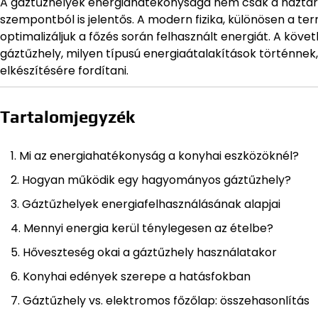
A gáztűzhelyek energiahatékonysága nem csak a háztart
szempontból is jelentős. A modern fizika, különösen a te
optimalizáljuk a főzés során felhasznált energiát. A kö
gáztűzhely, milyen típusú energiaátalakítások történnek
elkészítésére fordítani.
Tartalomjegyzék
Mi az energiahatékonyság a konyhai eszközöknél?
Hogyan működik egy hagyományos gáztűzhely?
Gáztűzhelyek energiafelhasználásának alapjai
Mennyi energia kerül ténylegesen az ételbe?
Hőveszteség okai a gáztűzhely használatakor
Konyhai edények szerepe a hatásfokban
Gáztűzhely vs. elektromos főzőlap: összehasonlítás