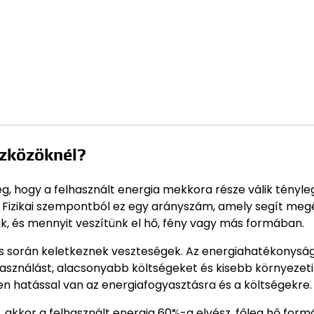
szközöknél?
g, hogy a felhasznált energia mekkora része válik tényl
 Fizikai szempontból ez egy arányszám, amely segít megé
k, és mennyit veszítünk el hő, fény vagy más formában.
ás során keletkeznek veszteségek. Az energiahatékonysá
használást, alacsonyabb költségeket és kisebb környezeti
en hatással van az energiafogyasztásra és a költségekre.
akkor a felhasznált energia 60%-a elvész, főleg hő form