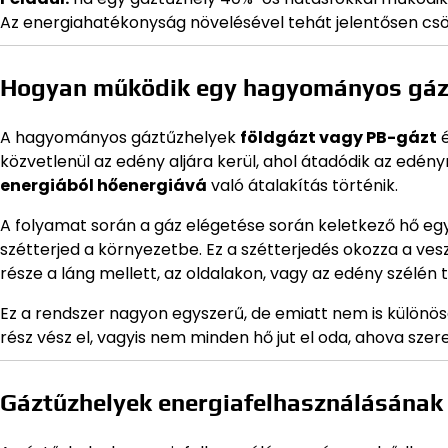
Az energiahatékonyság növelésével tehát jelentősen csök
Hogyan működik egy hagyományos gáz
A hagyományos gáztűzhelyek
földgázt vagy PB-gázt
é
közvetlenül az edény aljára kerül, ahol átadódik az edény
energiából hőenergiává
való átalakítás történik.
A folyamat során a gáz elégetése során keletkező hő egy 
szétterjed a környezetbe. Ez a szétterjedés okozza a ves
része a láng mellett, az oldalakon, vagy az edény szélén t
Ez a rendszer nagyon egyszerű, de emiatt nem is különö
rész vész el, vagyis nem minden hő jut el oda, ahova szer
Gáztűzhelyek energiafelhasználásának 