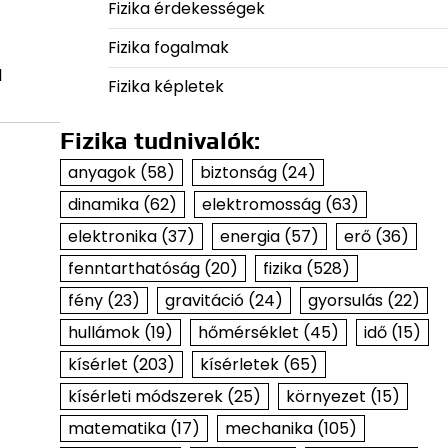
Fizika érdekességek
Fizika fogalmak
l
Fizika képletek
Fizika tudnivalók:
anyagok
(58)
biztonság
(24)
dinamika
(62)
elektromosság
(63)
elektronika
(37)
energia
(57)
erő
(36)
fenntarthatóság
(20)
fizika
(528)
fény
(23)
gravitáció
(24)
gyorsulás
(22)
hullámok
(19)
hőmérséklet
(45)
idő
(15)
kísérlet
(203)
kísérletek
(65)
kísérleti módszerek
(25)
környezet
(15)
matematika
(17)
mechanika
(105)