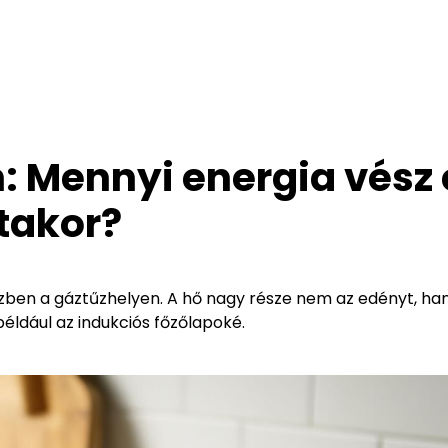
 Mennyi energia vész 
takor?
özben a gáztűzhelyen. A hő nagy része nem az edényt, h
például az indukciós főzőlapoké.