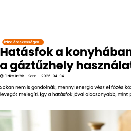
Fizika érdekességek
Hatásfok a konyhában:
a gáztűzhely használa
Fizika infók - Kata
2026-04-04
Sokan nem is gondolnák, mennyi energia vész el főzés k
levegőt melegíti, így a hatásfok jóval alacsonyabb, mint 