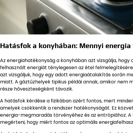
Hatásfok a konyhában: Mennyi energia 
Az energiahatékonyság a konyhában azt vizsgálja, hogy 
felhasznált energiát ténylegesen az étel felmelegítésére 
azt vizsgáljuk, hogy egy adott energiaátalakítás során m
miatt. A gáztűzhelyek tipikus példái annak, amikor nem 
része hőveszteségként távozik.
A hatásfok kérdése a fizikában azért fontos, mert minde
amelyek csökkentik a rendszer hatékonyságát. Ez közvet
energia-megmaradás törvényéhez és az entrópiához. A 
megérteni, hogy miért fontos az optimális energiafelhasz