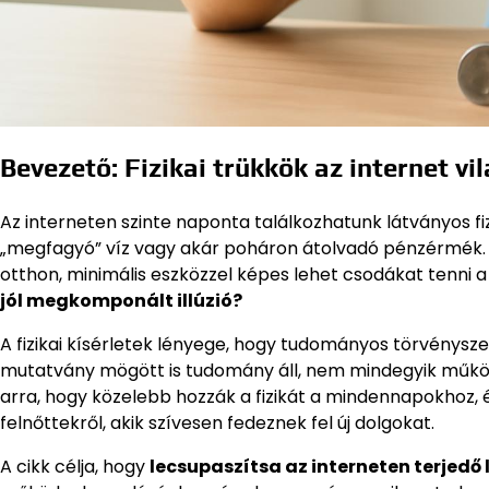
Bevezető: Fizikai trükkök az internet vi
Az interneten szinte naponta találkozhatunk látványos f
„megfagyó” víz vagy akár poháron átolvadó pénzérmék. Eze
otthon, minimális eszközzel képes lehet csodákat tenni a 
jól megkomponált illúzió?
A fizikai kísérletek lényege, hogy tudományos törvénysze
mutatvány mögött is tudomány áll, nem mindegyik működi
arra, hogy közelebb hozzák a fizikát a mindennapokhoz, é
felnőttekről, akik szívesen fedeznek fel új dolgokat.
A cikk célja, hogy
lecsupaszítsa az interneten terjedő 