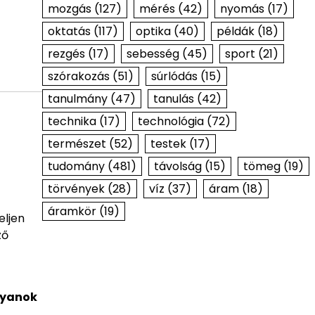
mozgás
(127)
mérés
(42)
nyomás
(17)
oktatás
(117)
optika
(40)
példák
(18)
rezgés
(17)
sebesség
(45)
sport
(21)
szórakozás
(51)
súrlódás
(15)
tanulmány
(47)
tanulás
(42)
technika
(17)
technológia
(72)
természet
(52)
testek
(17)
tudomány
(481)
távolság
(15)
tömeg
(19)
törvények
(28)
víz
(37)
áram
(18)
áramkör
(19)
eljen
ző
lyanok