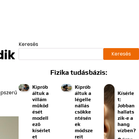
Keresés
dik
Keresés
Fizika tudásbázis:
Kiprób
Kiprób
épszerű
áltuk a
áltuk a
Kísérle
villám
légelle
t:
működ
nállás
Jobban
ését
csökke
hallats
modell
ntésén
zik-e a
ező
ek
hang
kísérlet
módsze
vízben?
et
reit