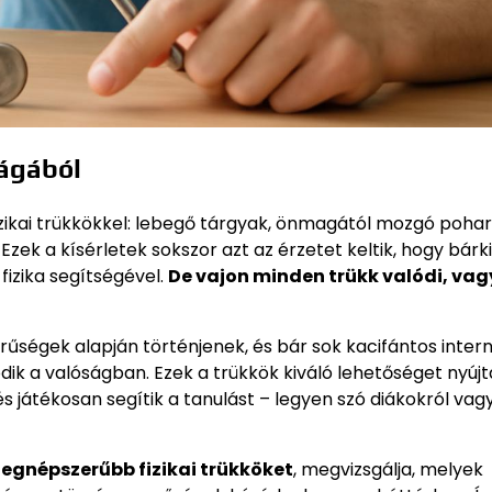
lágából
izikai trükkökkel: lebegő tárgyak, önmagától mozgó pohar
k a kísérletek sokszor azt az érzetet keltik, hogy bárki
fizika segítségével.
De vajon minden trükk valódi, vag
rűségek alapján történjenek, és bár sok kacifántos inter
k a valóságban. Ezek a trükkök kiváló lehetőséget nyúj
s játékosan segítik a tanulást – legyen szó diákokról vag
legnépszerűbb fizikai trükköket
, megvizsgálja, melyek