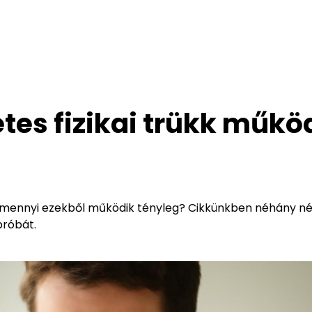
etes fizikai trükk műkö
ajon mennyi ezekből működik tényleg? Cikkünkben néhány n
próbát.