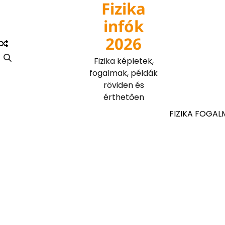
Fizika
Skip
to
infók
content
2026
Fizika képletek,
fogalmak, példák
röviden és
érthetően
FIZIKA FOGAL