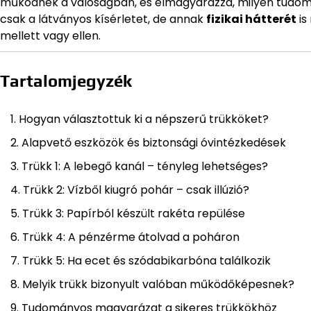
működnek a valóságban, és elmagyarázza, milyen tudo
csak a látványos kísérletet, de annak
fizikai hátterét
is
mellett vagy ellen.
Tartalomjegyzék
Hogyan választottuk ki a népszerű trükköket?
Alapvető eszközök és biztonsági óvintézkedések
Trükk 1: A lebegő kanál – tényleg lehetséges?
Trükk 2: Vízből kiugró pohár – csak illúzió?
Trükk 3: Papírból készült rakéta repülése
Trükk 4: A pénzérme átolvad a poháron
Trükk 5: Ha ecet és szódabikarbóna találkozik
Melyik trükk bizonyult valóban működőképesnek?
Tudományos magyarázat a sikeres trükkökhöz