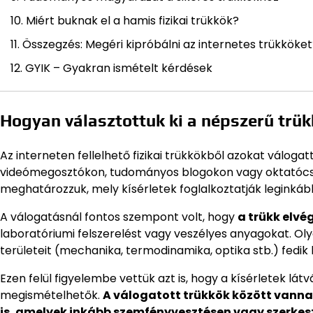
Miért buknak el a hamis fizikai trükkök?
Összegzés: Megéri kipróbálni az internetes trükköket
GYIK – Gyakran ismételt kérdések
Hogyan választottuk ki a népszerű trü
Az interneten fellelhető fizikai trükkökből azokat válog
videómegosztókon, tudományos blogokon vagy oktatóc
meghatározzuk, mely kísérletek foglalkoztatják leginká
A válogatásnál fontos szempont volt, hogy
a trükk elvé
laboratóriumi felszerelést vagy veszélyes anyagokat. Oly
területeit (mechanika, termodinamika, optika stb.) fedik
Ezen felül figyelembe vettük azt is, hogy a kísérletek l
megismételhetők.
A válogatott trükkök között vann
is, amelyek inkább szemfényvesztésen vagy szerkes