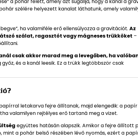
e” a pohár felett, amely azt sugallja, hogy a kanál a grav
pohár szélére helyezett kanalat láthatunk, amely valami
ebegve”, ha valamiféle erő ellensúlyozza a gravitációt.
Az
látszó szálat, ragasztót vagy mágneses trükköket
– 
llítani.
anál csak akkor marad meg a levegőben, ha valóba
 győz, és a kanál leesik. Ez a trükk legtöbbször csak
zió?
apírral letakarva fejre állítanak, majd elengedik: a papí
ntha valamilyen rejtélyes erő tartaná meg a vizet.
ültség
együttes hatásán alapszik. Amikor a fejre állított
b, mint a pohár belső részében lévő nyomás, ezért a pap