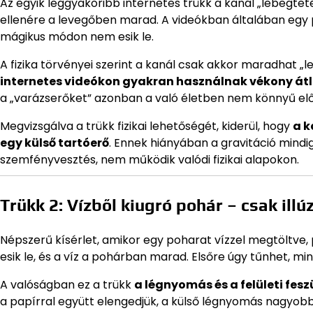
Az egyik leggyakoribb internetes trükk a kanál „lebegtetés
ellenére a levegőben marad. A videókban általában egy 
mágikus módon nem esik le.
A fizika törvényei szerint a kanál csak akkor maradhat „l
internetes videókon gyakran használnak vékony át
a „varázserőket” azonban a való életben nem könnyű előá
Megvizsgálva a trükk fizikai lehetőségét, kiderül, hogy
a k
egy külső tartóerő
. Ennek hiányában a gravitáció mindig
szemfényvesztés, nem működik valódi fizikai alapokon.
Trükk 2: Vízből kiugró pohár – csak illú
Népszerű kísérlet, amikor egy poharat vízzel megtöltve, p
esik le, és a víz a pohárban marad. Elsőre úgy tűnhet, mi
A valóságban ez a trükk
a légnyomás és a felületi fesz
a papírral együtt elengedjük, a külső légnyomás nagyob