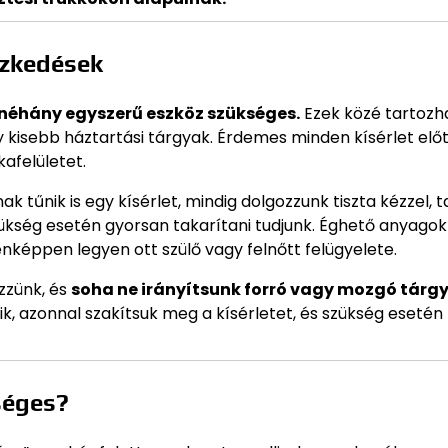
ézkedések
k néhány egyszerű eszköz szükséges.
Ezek közé tartozh
gy kisebb háztartási tárgyak. Érdemes minden kísérlet elő
kafelületet.
 tűnik is egy kísérlet, mindig dolgozzunk tiszta kézzel, 
ükség esetén gyorsan takarítani tudjunk. Éghető anyagok
nképpen legyen ott szülő vagy felnőtt felügyelete.
ezzünk, és
soha ne irányítsunk forró vagy mozgó tárg
ik, azonnal szakítsuk meg a kísérletet, és szükség esetén
tséges?