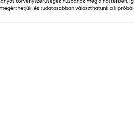
mányos törvényszerűségek húzódnak meg a háttérben. Í
 megérthetjük, és tudatosabban választhatunk a kipróbá