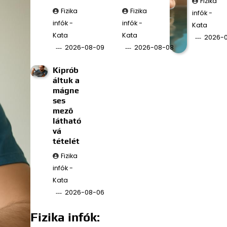
Fizika
Fizika
Fizika
infók -
infók -
infók -
Kata
Kata
Kata
2026-
2026-08-09
2026-08-08
Kiprób
áltuk a
mágne
ses
mező
látható
vá
tételét
Fizika
infók -
Kata
2026-08-06
Fizika infók: