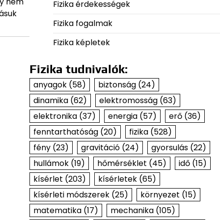
gy nem
Fizika érdekességek
lásuk
Fizika fogalmak
Fizika képletek
Fizika tudnivalók:
anyagok
(58)
biztonság
(24)
dinamika
(62)
elektromosság
(63)
elektronika
(37)
energia
(57)
erő
(36)
fenntarthatóság
(20)
fizika
(528)
fény
(23)
gravitáció
(24)
gyorsulás
(22)
hullámok
(19)
hőmérséklet
(45)
idő
(15)
kísérlet
(203)
kísérletek
(65)
kísérleti módszerek
(25)
környezet
(15)
matematika
(17)
mechanika
(105)