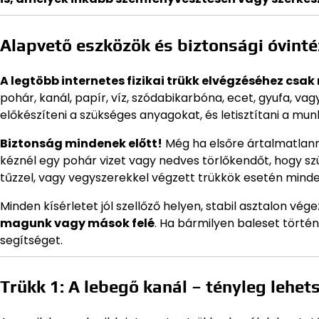
Alapvető eszközök és biztonsági óvint
A legtöbb internetes fizikai trükk elvégzéséhez csa
pohár, kanál, papír, víz, szódabikarbóna, ecet, gyufa, va
előkészíteni a szükséges anyagokat, és letisztítani a mun
Biztonság mindenek előtt!
Még ha elsőre ártalmatlannak
kéznél egy pohár vizet vagy nedves törlőkendőt, hogy sz
tűzzel, vagy vegyszerekkel végzett trükkök esetén minde
Minden kísérletet jól szellőző helyen, stabil asztalon vég
magunk vagy mások felé
. Ha bármilyen baleset történ
segítséget.
Trükk 1: A lebegő kanál – tényleg lehe