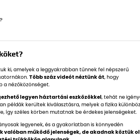
?
kköket?
attuk ki, amelyek a leggyakrabban tűnnek fel népszerű
satornákon.
Több száz videót néztünk át
, hogy
bb a nézőközönséget.
gezhető legyen háztartási eszközökkel
, tehát ne igény
an példák kerültek kiválasztásra, melyek a fizika különbö
 le, így széles körben mutatnak be érdekes jelenségeket.
átványosak legyenek, és a gyakorlatban is könnyedén
ak valóban működő jelenségek, de akadnak köztük o
ztési trükkökön alapulnak.