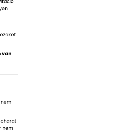
itáció
lyen
ezeket
n van
r nem
 poharat
ír nem