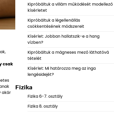
Kipróbáltuk a villám működését modellező
kísérletet
Kipróbáltuk a légellenállás
csökkentésének módszereit
Kísérlet: Jobban hallatszik-e a hang
vízben?
ak,
Kipróbáltuk a mágneses mező láthatóvá
tételét
y csak
Kísérlet: Mi határozza meg az inga
lengésidejét?
netes
tanak
Fizika
y akár
Fizika 6-7. osztály
Fizika 8. osztály