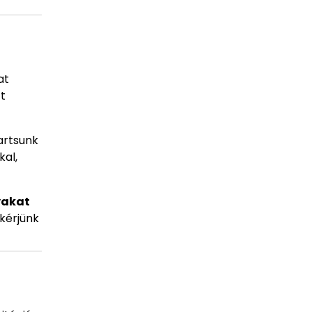
at
tt
tartsunk
kal,
yakat
 kérjünk