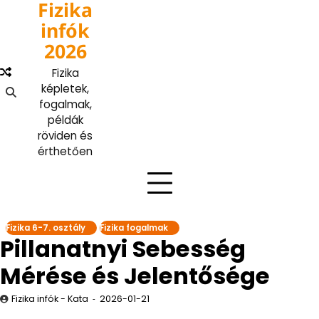
Fizika
Skip
to
infók
content
2026
Fizika
képletek,
fogalmak,
példák
röviden és
érthetően
Fizika 6-7. osztály
Fizika fogalmak
Pillanatnyi Sebesség
Mérése és Jelentősége
Fizika infók - Kata
2026-01-21