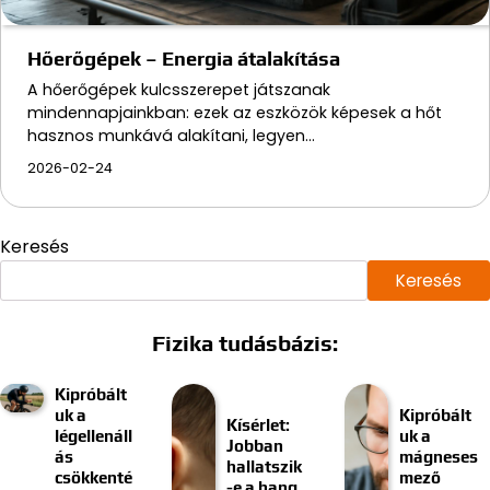
Hőerőgépek – Energia átalakítása
A hőerőgépek kulcsszerepet játszanak
mindennapjainkban: ezek az eszközök képesek a hőt
hasznos munkává alakítani, legyen…
2026-02-24
Keresés
Keresés
Fizika tudásbázis:
Kipróbált
uk a
Kipróbált
Kísérlet:
légellenáll
uk a
Jobban
ás
mágneses
hallatszik
csökkenté
mező
-e a hang