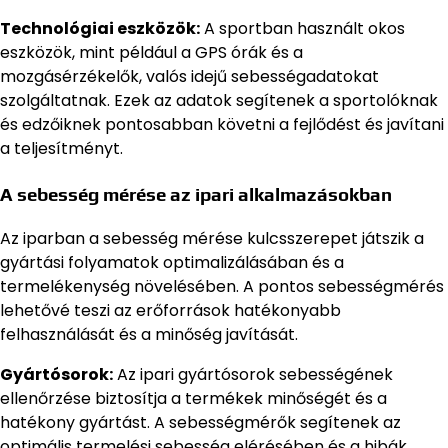
Technológiai eszközök:
A sportban használt okos
eszközök, mint például a GPS órák és a
mozgásérzékelők, valós idejű sebességadatokat
szolgáltatnak. Ezek az adatok segítenek a sportolóknak
és edzőiknek pontosabban követni a fejlődést és javítani
a teljesítményt.
A sebesség mérése az ipari alkalmazásokban
Az iparban a sebesség mérése kulcsszerepet játszik a
gyártási folyamatok optimalizálásában és a
termelékenység növelésében. A pontos sebességmérés
lehetővé teszi az erőforrások hatékonyabb
felhasználását és a minőség javítását.
Gyártósorok:
Az ipari gyártósorok sebességének
ellenőrzése biztosítja a termékek minőségét és a
hatékony gyártást. A sebességmérők segítenek az
optimális termelési sebesség elérésében és a hibák