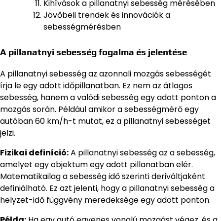
Kihívások a pillanatnyi sebesség mérésében
Jövőbeli trendek és innovációk a
sebességmérésben
A pillanatnyi sebesség fogalma és jelentése
A pillanatnyi sebesség az azonnali mozgás sebességét
írja le egy adott időpillanatban. Ez nem az átlagos
sebesség, hanem a valódi sebesség egy adott ponton a
mozgás során. Például amikor a sebességmérő egy
autóban 60 km/h-t mutat, ez a pillanatnyi sebességet
jelzi.
Fizikai definíció:
A pillanatnyi sebesség az a sebesség,
amelyet egy objektum egy adott pillanatban elér.
Matematikailag a sebesség idő szerinti deriváltjaként
definiálható. Ez azt jelenti, hogy a pillanatnyi sebesség a
helyzet-idő függvény meredeksége egy adott ponton.
Példa:
Ha egy autó egyenes vonalú mozgást végez, és a