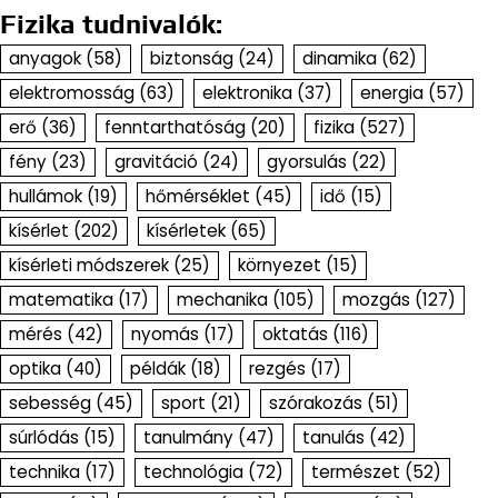
Fizika tudnivalók:
anyagok
(58)
biztonság
(24)
dinamika
(62)
elektromosság
(63)
elektronika
(37)
energia
(57)
erő
(36)
fenntarthatóság
(20)
fizika
(527)
fény
(23)
gravitáció
(24)
gyorsulás
(22)
hullámok
(19)
hőmérséklet
(45)
idő
(15)
kísérlet
(202)
kísérletek
(65)
kísérleti módszerek
(25)
környezet
(15)
matematika
(17)
mechanika
(105)
mozgás
(127)
mérés
(42)
nyomás
(17)
oktatás
(116)
optika
(40)
példák
(18)
rezgés
(17)
sebesség
(45)
sport
(21)
szórakozás
(51)
súrlódás
(15)
tanulmány
(47)
tanulás
(42)
technika
(17)
technológia
(72)
természet
(52)