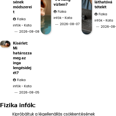
sének
láthatóvá
vízben?
módszerei
tételét
Fizika
t
Fizika
infók - Kata
Fizika
infók - Kata
2026-08-07
infók - Kata
2026-08
2026-08-08
Kísérlet:
Mi
határozza
meg az
inga
lengésidej
ét?
Fizika
infók - Kata
2026-08-05
Fizika infók:
Kipróbáltuk a légellenállás csökkentésének