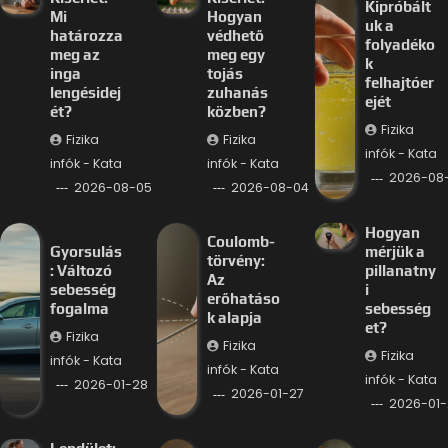
Kipróbált
Mi
Hogyan
uk a
határozza
védhető
folyadéko
meg az
meg egy
k
inga
tojás
felhajtóer
lengésidej
zuhanás
ejét
ét?
közben?
Fizika
Fizika
Fizika
infók - Kata
infók - Kata
infók - Kata
2026-08
2026-08-05
2026-08-04
Hogyan
Coulomb-
Gyorsulás
mérjük a
törvény:
: Változó
pillanatny
Az
sebesség
i
erőhatáso
fogalma
sebesség
k alapja
et?
Fizika
Fizika
Fizika
infók - Kata
infók - Kata
infók - Kata
2026-01-28
2026-01-27
2026-01-