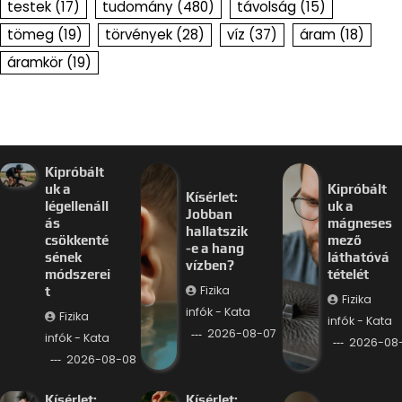
testek
(17)
tudomány
(480)
távolság
(15)
tömeg
(19)
törvények
(28)
víz
(37)
áram
(18)
áramkör
(19)
Kipróbált
uk a
Kipróbált
Kísérlet:
légellenáll
uk a
Jobban
ás
mágneses
hallatszik
csökkenté
mező
-e a hang
sének
láthatóvá
vízben?
módszerei
tételét
Fizika
t
Fizika
infók - Kata
Fizika
infók - Kata
2026-08-07
infók - Kata
2026-08
2026-08-08
Kísérlet:
Kísérlet: