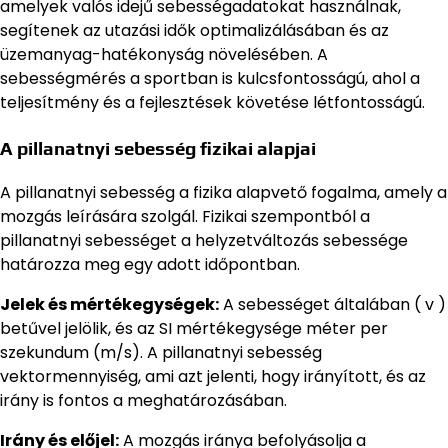
amelyek valós idejű sebességadatokat használnak,
segítenek az utazási idők optimalizálásában és az
üzemanyag-hatékonyság növelésében. A
sebességmérés a sportban is kulcsfontosságú, ahol a
teljesítmény és a fejlesztések követése létfontosságú.
A pillanatnyi sebesség fizikai alapjai
A pillanatnyi sebesség a fizika alapvető fogalma, amely a
mozgás leírására szolgál. Fizikai szempontból a
pillanatnyi sebességet a helyzetváltozás sebessége
határozza meg egy adott időpontban.
Jelek és mértékegységek:
A sebességet általában ( v )
betűvel jelölik, és az SI mértékegysége méter per
szekundum (m/s). A pillanatnyi sebesség
vektormennyiség, ami azt jelenti, hogy irányított, és az
irány is fontos a meghatározásában.
Irány és előjel:
A mozgás iránya befolyásolja a