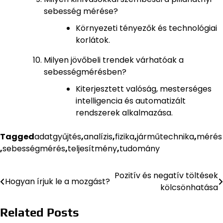
sebesség mérése?
Környezeti tényezők és technológiai
korlátok.
Milyen jövőbeli trendek várhatóak a
sebességmérésben?
Kiterjesztett valóság, mesterséges
intelligencia és automatizált
rendszerek alkalmazása.
Tagged
adatgyűjtés
,
analízis
,
fizika
,
járműtechnika
,
mérés
,
sebességmérés
,
teljesítmény
,
tudomány
Pozitív és negatív töltések
Bejegyzés
Hogyan írjuk le a mozgást?
kölcsönhatása
navigáció
Related Posts