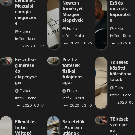
Lendület:
Newton
Erő és
Mozgási
törvényei:
mozgás
energia
Mozgás
kapcsolat
megőrzés
alapelvek
a
e
Fizika
Fizika
Fizika
infók - Kata
infók - Kata
infók - Kata
2026-01-25
2026-01-
2026-01-27
Feszültsé
Pozitív
Töltések
g mérése
töltések
közötti
és
fizikai
kölcsönha
alapegysé
tulajdons
tások
gei
ágai
Fizika
Fizika
Fizika
infók - Kata
infók - Kata
infók - Kata
2026-03-
2026-03-17
2026-03-16
Töltések
Ellenállás
Szigetelők
szerepe
fajtái:
: Az áram
az
Változó
útjának