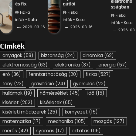
elektromo
és fix
gátlói
sságban
Fizika
Fizika
Fizika
infók - Kata
infók - Kata
infók - Kata
2026-03-16
2026-03-16
2026-03-
Címkék
anyagok
(58)
biztonság
(24)
dinamika
(62)
elektromosság
(63)
elektronika
(37)
energia
(57)
erő
(36)
fenntarthatóság
(20)
fizika
(527)
fény
(23)
gravitáció
(24)
gyorsulás
(22)
hullámok
(19)
hőmérséklet
(45)
idő
(15)
kísérlet
(202)
kísérletek
(65)
kísérleti módszerek
(25)
környezet
(15)
matematika
(17)
mechanika
(105)
mozgás
(127)
mérés
(42)
nyomás
(17)
oktatás
(116)