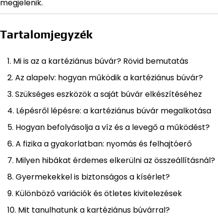
megjelenik.
Tartalomjegyzék
Mi is az a kartéziánus búvár? Rövid bemutatás
Az alapelv: hogyan működik a kartéziánus búvár?
Szükséges eszközök a saját búvár elkészítéséhez
Lépésről lépésre: a kartéziánus búvár megalkotása
Hogyan befolyásolja a víz és a levegő a működést?
A fizika a gyakorlatban: nyomás és felhajtóerő
Milyen hibákat érdemes elkerülni az összeállításnál?
Gyermekekkel is biztonságos a kísérlet?
Különböző variációk és ötletes kivitelezések
Mit tanulhatunk a kartéziánus búvárral?