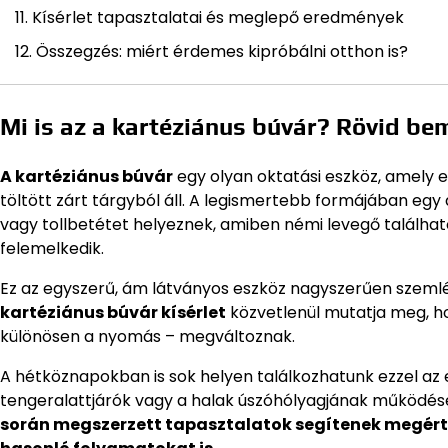
Kísérlet tapasztalatai és meglepő eredmények
Összegzés: miért érdemes kipróbálni otthon is?
Mi is az a kartéziánus búvár? Rövid be
A kartéziánus búvár
egy olyan oktatási eszköz, amely e
töltött zárt tárgyból áll. A legismertebb formájában egy
vagy tollbetétet helyeznek, amiben némi levegő találha
felemelkedik.
Ez az egyszerű, ám látványos eszköz nagyszerűen szemlél
kartéziánus búvár kísérlet
közvetlenül mutatja meg, ho
különösen a nyomás – megváltoznak.
A hétköznapokban is sok helyen találkozhatunk ezzel az 
tengeralattjárók vagy a halak úszóhólyagjának működése
során megszerzett tapasztalatok segítenek megért