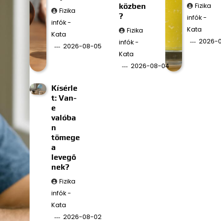
közben
Fizika
Fizika
?
infók -
infók -
Kata
Fizika
Kata
2026-
infók -
2026-08-05
Kata
2026-08-04
Kísérle
t: Van-
e
valóba
n
tömege
a
levegő
nek?
Fizika
infók -
Kata
2026-08-02