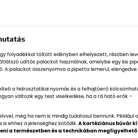
mutatás
gy folyadékkal töltött edényben elhelyezett, részben le
 átlátszó üdítős palackot használnak, amelybe egy kis pip
tó. A palackot összenyomva a pipetta lemerül, elengedve
teti a hidrosztatikai nyomás és a felhajtóerő kölcsönhat
gyan változik egy test viselkedése, ha a rá ható erők –
elvvel, még ha nem is mindig tudatosul bennünk. Például 
 is ehhez a jelenséghez kötődik.
A kartéziánus búvár kí
eni a természetben és a technikában megfigyelhető