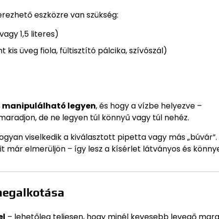
erezhető eszközre van szükség:
agy 1,5 literes)
is üveg fiola, fültisztító pálcika, szívószál)
n manipulálható legyen
, és hogy a vízbe helyezve –
maradjon, de ne legyen túl könnyű vagy túl nehéz.
ogyan viselkedik a kiválasztott pipetta vagy más „búvár”.
sit már elmerüljön – így lesz a kísérlet látványos és könny
 megalkotása
el
– lehetőleg teljesen, hogy minél kevesebb levegő mar