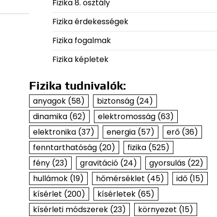
Fizika 8. osztály
Fizika érdekességek
Fizika fogalmak
Fizika képletek
Fizika tudnivalók:
anyagok
(58)
biztonság
(24)
dinamika
(62)
elektromosság
(63)
elektronika
(37)
energia
(57)
erő
(36)
fenntarthatóság
(20)
fizika
(525)
fény
(23)
gravitáció
(24)
gyorsulás
(22)
hullámok
(19)
hőmérséklet
(45)
idő
(15)
kísérlet
(200)
kísérletek
(65)
kísérleti módszerek
(23)
környezet
(15)