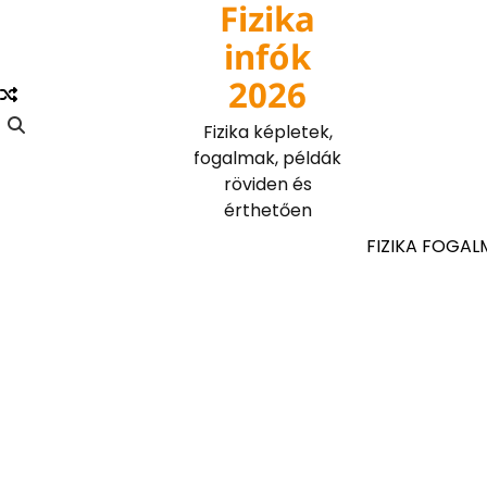
Fizika
Skip
to
infók
content
2026
Fizika képletek,
fogalmak, példák
röviden és
érthetően
FIZIKA FOGAL