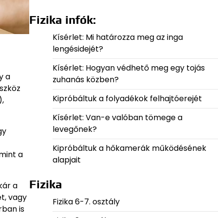
Fizika infók:
Kísérlet: Mi határozza meg az inga
lengésidejét?
Kísérlet: Hogyan védhető meg egy tojás
y a
zuhanás közben?
eszköz
Kipróbáltuk a folyadékok felhajtóerejét
),
Kísérlet: Van-e valóban tömege a
levegőnek?
gy
Kipróbáltuk a hőkamerák működésének
mint a
alapjait
Fizika
kár a
t, vagy
Fizika 6-7. osztály
rban is