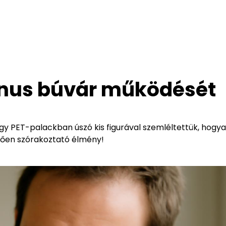
iánus búvár működését
 egy PET-palackban úszó kis figurával szemléltettük, hogy
pően szórakoztató élmény!