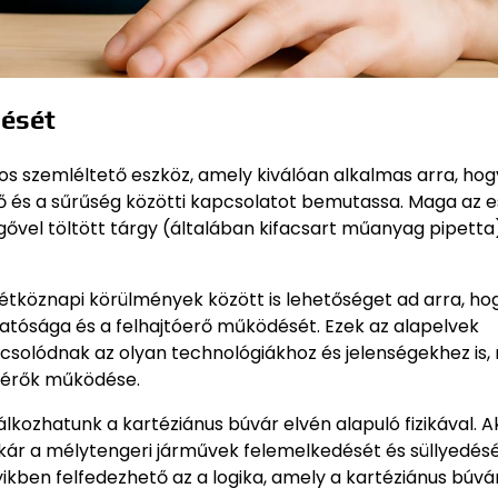
dését
os szemléltető eszköz, amely kiválóan alkalmas arra, hog
erő és a sűrűség közötti kapcsolatot bemutassa. Maga az 
vegővel töltött tárgy (általában kifacsart műanyag pipetta
 hétköznapi körülmények között is lehetőséget ad arra, ho
tósága és a felhajtóerő működését. Ezek az alapelvek
solódnak az olyan technológiákhoz és jelenségekhez is, 
mérők működése.
lkozhatunk a kartéziánus búvár elvén alapuló fizikával. A
kár a mélytengeri járművek felemelkedését és süllyedésé
kben felfedezhető az a logika, amely a kartéziánus búvá