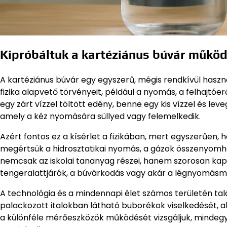
Kipróbáltuk a kartéziánus búvár műkö
A kartéziánus búvár egy egyszerű, mégis rendkívül haszn
fizika alapvető törvényeit, például a nyomás, a felhajtó
egy zárt vízzel töltött edény, benne egy kis vízzel és le
amely a kéz nyomására süllyed vagy felemelkedik.
Azért fontos ez a kísérlet a fizikában, mert egyszerűen,
megértsük a hidrosztatikai nyomás, a gázok összenyomha
nemcsak az iskolai tananyag részei, hanem szorosan kapc
tengeralattjárók, a búvárkodás vagy akár a légnyomás
A technológia és a mindennapi élet számos területén talá
palackozott italokban látható buborékok viselkedését, a
a különféle mérőeszközök működését vizsgáljuk, mindegyi