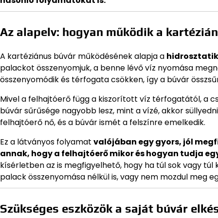
hasonló folyamatokat is.
Az alapelv: hogyan működik a kartéziá
A kartéziánus búvár működésének alapja a
hidrosztati
palackot összenyomjuk, a benne lévő víz nyomása megnő,
összenyomódik és térfogata csökken, így a búvár összsű
Mivel a felhajtóerő függ a kiszorított víz térfogatától, a
búvár sűrűsége nagyobb lesz, mint a vízé, akkor süllyedni
felhajtóerő nő, és a búvár ismét a felszínre emelkedik.
Ez a látványos folyamat
valójában egy gyors, jól me
annak, hogy a felhajtóerő mikor és hogyan tudja egy 
kísérletben az is megfigyelhető, hogy ha túl sok vagy túl
palack összenyomása nélkül is, vagy nem mozdul meg eg
Szükséges eszközök a saját búvár elké