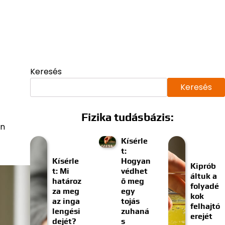
Keresés
Keresés
Fizika tudásbázis:
an
Kísérle
t:
Kísérle
Hogyan
Kiprób
t: Mi
védhet
áltuk a
határoz
ő meg
folyadé
za meg
egy
kok
az inga
tojás
felhajtó
lengési
zuhaná
erejét
dejét?
s