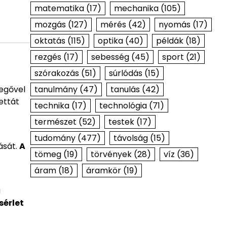
matematika
(17)
mechanika
(105)
mozgás
(127)
mérés
(42)
nyomás
(17)
oktatás
(115)
optika
(40)
példák
(18)
rezgés
(17)
sebesség
(45)
sport
(21)
szórakozás
(51)
súrlódás
(15)
vegővel
tanulmány
(47)
tanulás
(42)
ettát
technika
(17)
technológia
(71)
természet
(52)
testek
(17)
tudomány
(477)
távolság
(15)
ását.
A
tömeg
(19)
törvények
(28)
víz
(36)
áram
(18)
áramkör
(19)
a
sérlet