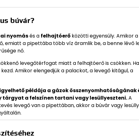
nus búvár?
kai nyomás
és a
felhajtóerő
közötti egyensúly. Amikor a
 emiatt a pipettába több víz áramlik be, a benne lévő 
rűsége nő.
 csökkenő levegőtérfogat miatt a felhajtóerő is csökken. Ha
 kezd. Amikor elengedjük a palackot, a levegő kitágul, a
gfigyelhető példája a gázok összenyomhatóságának 
tárgyat a felszínen tartani vagy lesüllyeszteni.
A
 kevés levegő van a pipettában, akkor a búvár vagy lesüll
yáltalán.
szítéséhez