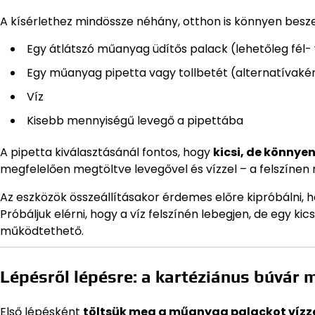
A kísérlethez mindössze néhány, otthon is könnyen besz
Egy átlátszó műanyag üdítős palack (lehetőleg fél- v
Egy műanyag pipetta vagy tollbetét (alternatívaként k
Víz
Kisebb mennyiségű levegő a pipettába
A pipetta kiválasztásánál fontos, hogy
kicsi, de könnye
megfelelően megtöltve levegővel és vízzel – a felszínen 
Az eszközök összeállításakor érdemes előre kipróbálni, h
Próbáljuk elérni, hogy a víz felszínén lebegjen, de egy kic
működtethető.
Lépésről lépésre: a kartéziánus búvár
Első lépésként
töltsük meg a műanyag palackot vízz