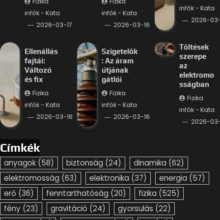
Fizika
Fizika
infók - Kata
infók - Kata
infók - Kata
2026-03-
2026-03-17
2026-03-16
Töltések
Ellenállás
Szigetelők
szerepe
fajtái:
: Az áram
az
Változó
útjának
elektromo
és fix
gátlói
sságban
Fizika
Fizika
Fizika
infók - Kata
infók - Kata
infók - Kata
2026-03-16
2026-03-16
2026-03-
Címkék
anyagok
(58)
biztonság
(24)
dinamika
(62)
elektromosság
(63)
elektronika
(37)
energia
(57)
erő
(36)
fenntarthatóság
(20)
fizika
(525)
fény
(23)
gravitáció
(24)
gyorsulás
(22)