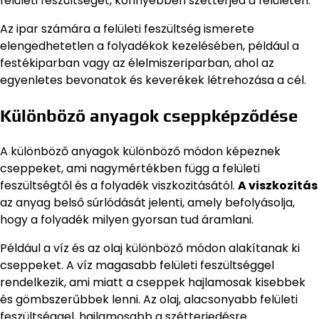
felületi feszültségét, könnyebben szétterjed a felületen.
Az ipar számára a felületi feszültség ismerete
elengedhetetlen a folyadékok kezelésében, például a
festékiparban vagy az élelmiszeriparban, ahol az
egyenletes bevonatok és keverékek létrehozása a cél.
Különböző anyagok cseppképződése
A különböző anyagok különböző módon képeznek
cseppeket, ami nagymértékben függ a felületi
feszültségtől és a folyadék viszkozitásától.
A viszkozitás
az anyag belső súrlódását jelenti, amely befolyásolja,
hogy a folyadék milyen gyorsan tud áramlani.
Például a víz és az olaj különböző módon alakítanak ki
cseppeket. A víz magasabb felületi feszültséggel
rendelkezik, ami miatt a cseppek hajlamosak kisebbek
és gömbszerűbbek lenni. Az olaj, alacsonyabb felületi
feszültséggel, hajlamosabb a szétterjedésre.