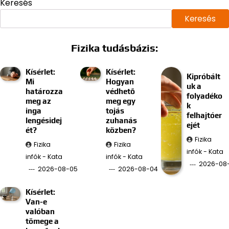
Keresés
Keresés
Fizika tudásbázis:
Kísérlet:
Kísérlet:
Kipróbált
Mi
Hogyan
uk a
határozza
védhető
folyadéko
meg az
meg egy
k
inga
tojás
felhajtóer
lengésidej
zuhanás
ejét
ét?
közben?
Fizika
Fizika
Fizika
infók - Kata
infók - Kata
infók - Kata
2026-08
2026-08-05
2026-08-04
Kísérlet:
Van-e
valóban
tömege a