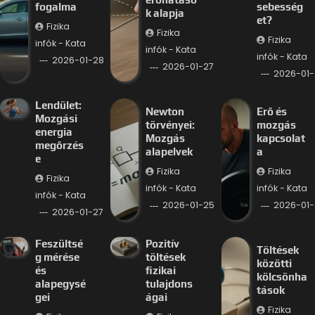
fogalma
sebesség
k alapja
et?
Fizika
Fizika
Fizika
infók - Kata
infók - Kata
infók - Kata
2026-01-28
2026-01-27
2026-01-
Lendület:
Newton
Erő és
Mozgási
törvényei:
mozgás
energia
Mozgás
kapcsolat
megőrzés
alapelvek
a
e
Fizika
Fizika
Fizika
infók - Kata
infók - Kata
infók - Kata
2026-01-25
2026-01-
2026-01-27
Feszültsé
Pozitív
Töltések
g mérése
töltések
közötti
és
fizikai
kölcsönha
alapegysé
tulajdons
tások
gei
ágai
Fizika