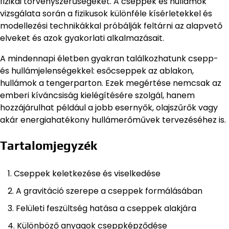
fizikai törvényszerűségeket. A cseppek és hullámok
vizsgálata során a fizikusok különféle kísérletekkel és
modellezési technikákkal próbálják feltárni az alapvető
elveket és azok gyakorlati alkalmazásait.
A mindennapi életben gyakran találkozhatunk csepp-
és hullámjelenségekkel: esőcseppek az ablakon,
hullámok a tengerparton. Ezek megértése nemcsak az
emberi kíváncsiság kielégítésére szolgál, hanem
hozzájárulhat például a jobb esernyők, olajszűrők vagy
akár energiahatékony hullámerőművek tervezéséhez is.
Tartalomjegyzék
Cseppek keletkezése és viselkedése
A gravitáció szerepe a cseppek formálásában
Felületi feszültség hatása a cseppek alakjára
Különböző anyagok cseppképződése