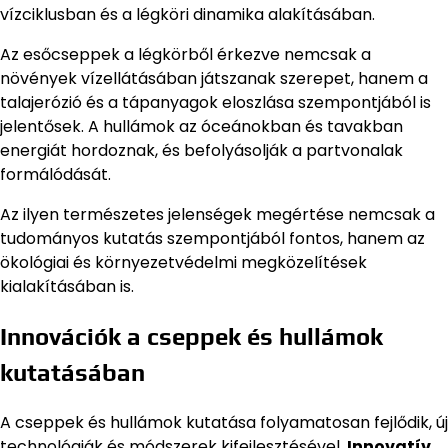
vízciklusban és a légköri dinamika alakításában.
Az esőcseppek a légkörből érkezve nemcsak a
növények vízellátásában játszanak szerepet, hanem a
talajerózió és a tápanyagok eloszlása szempontjából is
jelentősek. A hullámok az óceánokban és tavakban
energiát hordoznak, és befolyásolják a partvonalak
formálódását.
Az ilyen természetes jelenségek megértése nemcsak a
tudományos kutatás szempontjából fontos, hanem az
ökológiai és környezetvédelmi megközelítések
kialakításában is.
Innovációk a cseppek és hullámok
kutatásában
A cseppek és hullámok kutatása folyamatosan fejlődik, új
technológiák és módszerek kifejlesztésével.
Innovatív