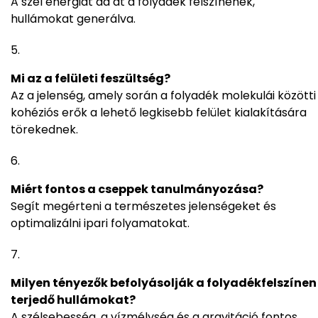
A szél energiát ad át a folyadék felszínének,
hullámokat generálva.
Mi az a felületi feszültség?
Az a jelenség, amely során a folyadék molekulái közötti
kohéziós erők a lehető legkisebb felület kialakítására
törekednek.
Miért fontos a cseppek tanulmányozása?
Segít megérteni a természetes jelenségeket és
optimalizálni ipari folyamatokat.
Milyen tényezők befolyásolják a folyadékfelszínen
terjedő hullámokat?
A szélsebesség, a vízmélység és a gravitáció fontos