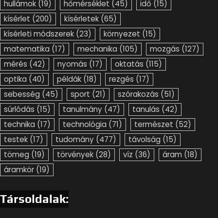
hullámok
(19)
hőmérséklet
(45)
idő
(15)
kísérlet
(200)
kísérletek
(65)
kísérleti módszerek
(23)
környezet
(15)
matematika
(17)
mechanika
(105)
mozgás
(127)
mérés
(42)
nyomás
(17)
oktatás
(115)
optika
(40)
példák
(18)
rezgés
(17)
sebesség
(45)
sport
(21)
szórakozás
(51)
súrlódás
(15)
tanulmány
(47)
tanulás
(42)
technika
(17)
technológia
(71)
természet
(52)
testek
(17)
tudomány
(477)
távolság
(15)
tömeg
(19)
törvények
(28)
víz
(36)
áram
(18)
áramkör
(19)
Társoldalak: