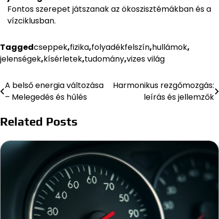
Fontos szerepet játszanak az ökoszisztémákban és a
vízciklusban.
Tagged
cseppek
,
fizika
,
folyadékfelszín
,
hullámok
,
jelenségek
,
kísérletek
,
tudomány
,
vizes világ
A belső energia változása
Harmonikus rezgőmozgás:
Bejegyzés
– Melegedés és hűlés
leírás és jellemzők
navigáció
Related Posts