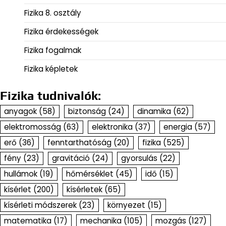
Fizika 8. osztály
Fizika érdekességek
Fizika fogalmak
Fizika képletek
Fizika tudnivalók:
anyagok
(58)
biztonság
(24)
dinamika
(62)
elektromosság
(63)
elektronika
(37)
energia
(57)
erő
(36)
fenntarthatóság
(20)
fizika
(525)
fény
(23)
gravitáció
(24)
gyorsulás
(22)
hullámok
(19)
hőmérséklet
(45)
idő
(15)
kísérlet
(200)
kísérletek
(65)
kísérleti módszerek
(23)
környezet
(15)
matematika
(17)
mechanika
(105)
mozgás
(127)