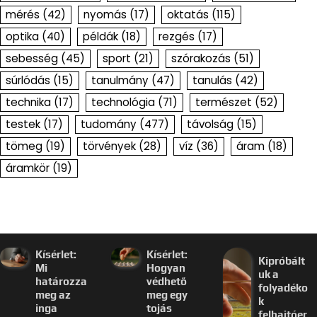
mérés
(42)
nyomás
(17)
oktatás
(115)
optika
(40)
példák
(18)
rezgés
(17)
sebesség
(45)
sport
(21)
szórakozás
(51)
súrlódás
(15)
tanulmány
(47)
tanulás
(42)
technika
(17)
technológia
(71)
természet
(52)
testek
(17)
tudomány
(477)
távolság
(15)
tömeg
(19)
törvények
(28)
víz
(36)
áram
(18)
áramkör
(19)
Kísérlet:
Kísérlet:
Kipróbált
Mi
Hogyan
uk a
határozza
védhető
folyadéko
meg az
meg egy
k
inga
tojás
felhajtóer