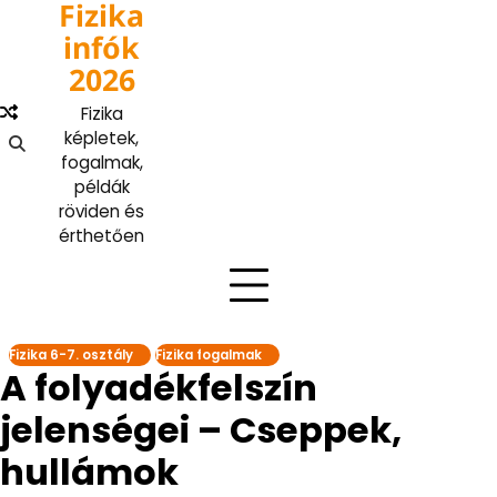
Fizika
Skip
to
infók
content
2026
Fizika
képletek,
fogalmak,
példák
röviden és
érthetően
Fizika 6-7. osztály
Fizika fogalmak
A folyadékfelszín
jelenségei – Cseppek,
hullámok