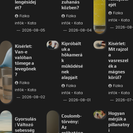
lengésidej
zuhanás
ejét
ét?
közben?
Fizika
Fizika
Fizika
infók - Kata
infók - Kata
infók - Kata
2026-08
2026-08-05
2026-08-04
Kipróbált
Kísérlet:
Kísérlet:
uk a
Mit rajzol
Van-e
hőkamerá
a
valóban
k
vasreszel
tömege a
működésé
ék a
levegőnek
nek
mágnes
?
alapjait
körül?
Fizika
Fizika
Fizika
infók - Kata
infók - Kata
infók - Kata
2026-08-02
2026-08-01
2026-07-
Hogyan
Coulomb-
Gyorsulás
mérjük a
törvény:
: Változó
pillanatny
Az
sebesség
i
erőhatáso