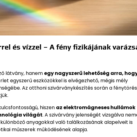
el és vízzel – A fény fizikájának varázs
öző látvány, hanem
egy nagyszerű lehetőség arra, hog
sérlet egyszerű eszközökkel is elvégezhető, mégis mély
enségébe. Az otthoni szivárványkészítés során a fénytörés
jük.
kulcsfontosságú, hiszen
az elektromágneses hullámok
nológia világát
. A szivárvány jelenségét vizsgálva ne
ülönböző anyagokkal való találkozásának alapelveit is
optikai műszerek működésének alapja.