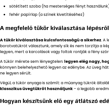
sötétített szoba (ha mesterséges fényt használunk
fehér papírlap (a színek kivetítéséhez)
A megfelelő tükör kiválasztása lépésről
A tükör kiválasztása kulcsfontosságú a sikerhez
. A 
borotvatükröt választunk, amely sík és nem torzítja a képe
legyen, mert a karcolások vagy foltok rontják a fény szó
A tükör mérete sem lényegtelen:
legyen elég nagy, hog
könnyen belehelyezhető legyen az edénybe. Az üveg háto
ne legyen sérült.
Végül, a tükör anyaga is számít: a műanyag tükrök általáb
klasszikus üvegtükröt használjunk
– a legjobb eredm
Hogyan készítsünk elő egy átlátszó edé