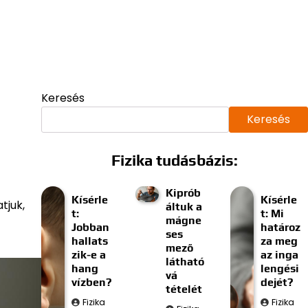
Keresés
Keresés
Fizika tudásbázis:
Kiprób
Kísérle
Kísérle
tjuk,
áltuk a
t:
t: Mi
mágne
Jobban
határoz
ses
hallats
za meg
mező
zik-e a
az inga
látható
hang
lengési
vá
vízben?
dejét?
tételét
Fizika
Fizika