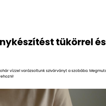
nykészítést tükörrel és
ohár vízzel varázsoltunk szivárványt a szobába. Megmuta
rehozni!