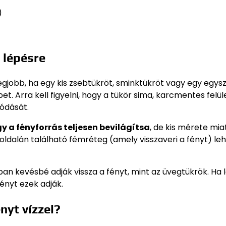
)
 lépésre
legjobb, ha egy kis zsebtükröt, sminktükröt vagy egy egys
t. Arra kell figyelni, hogy a tükör sima, karcmentes felül
ródását.
y a fényforrás teljesen bevilágítsa
, de kis mérete mia
ldalán található fémréteg (amely visszaveri a fényt) le
an kevésbé adják vissza a fényt, mint az üvegtükrök. Ha l
ényt ezek adják.
nyt vízzel?