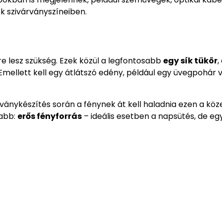
 szivárványszíneiben.
re lesz szükség. Ezek közül a legfontosabb
egy sík tükör
,
. Emellett kell egy átlátszó edény, például egy üvegpohár 
árványkészítés során a fénynek át kell haladnia ezen a köz
sabb:
erős fényforrás
– ideális esetben a napsütés, de eg