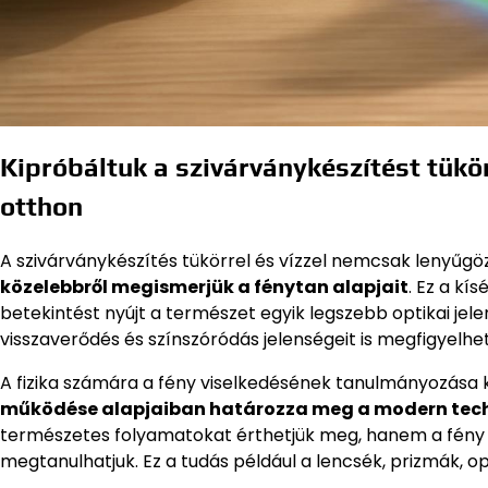
Kipróbáltuk a szivárványkészítést tükörr
otthon
A szivárványkészítés tükörrel és vízzel nemcsak lenyűg
közelebbről megismerjük a fénytan alapjait
. Ez a kí
betekintést nyújt a természet egyik legszebb optikai jel
visszaverődés és színszóródás jelenségeit is megfigyelhet
A fizika számára a fény viselkedésének tanulmányozása 
működése alapjaiban határozza meg a modern tech
természetes folyamatokat érthetjük meg, hanem a fény k
megtanulhatjuk. Ez a tudás például a lencsék, prizmák, 