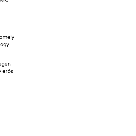
 amely
vagy
egen,
y erős