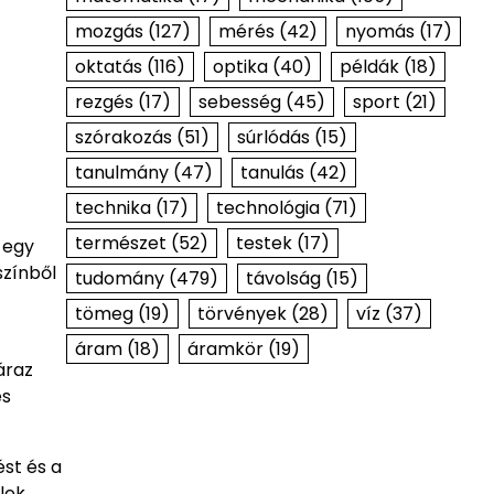
mozgás
(127)
mérés
(42)
nyomás
(17)
oktatás
(116)
optika
(40)
példák
(18)
rezgés
(17)
sebesség
(45)
sport
(21)
szórakozás
(51)
súrlódás
(15)
tanulmány
(47)
tanulás
(42)
technika
(17)
technológia
(71)
természet
(52)
testek
(17)
 egy
színből
tudomány
(479)
távolság
(15)
tömeg
(19)
törvények
(28)
víz
(37)
áram
(18)
áramkör
(19)
áraz
es
ést és a
lek,