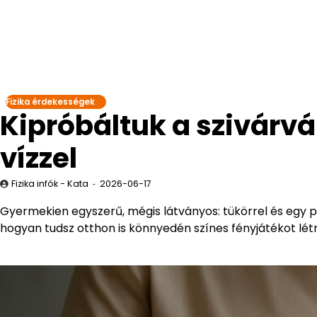
Fizika érdekességek
Kipróbáltuk a szivárvá
vízzel
Fizika infók - Kata
2026-06-17
Gyermekien egyszerű, mégis látványos: tükörrel és egy p
hogyan tudsz otthon is könnyedén színes fényjátékot lét