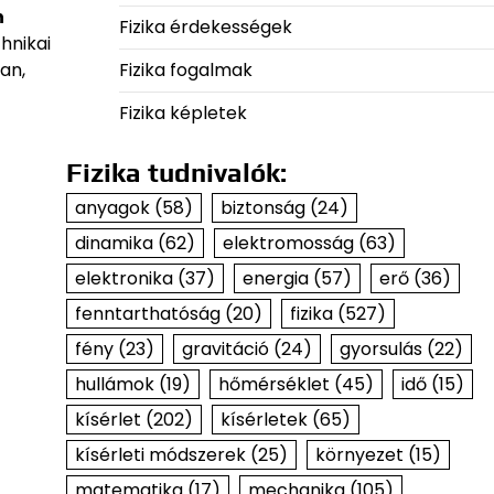
n
Fizika érdekességek
hnikai
Fizika fogalmak
an,
Fizika képletek
Fizika tudnivalók:
anyagok
(58)
biztonság
(24)
dinamika
(62)
elektromosság
(63)
elektronika
(37)
energia
(57)
erő
(36)
fenntarthatóság
(20)
fizika
(527)
fény
(23)
gravitáció
(24)
gyorsulás
(22)
hullámok
(19)
hőmérséklet
(45)
idő
(15)
kísérlet
(202)
kísérletek
(65)
kísérleti módszerek
(25)
környezet
(15)
matematika
(17)
mechanika
(105)