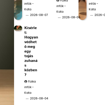
Fizika
infók -
infók -
infók -
Kata
Kata
Kata
2026-08-07
2026-
2026-08-06
Kísérle
t:
Hogyan
védhet
ő meg
egy
tojás
zuhaná
s
közben
?
Fizika
infók -
Kata
2026-08-04