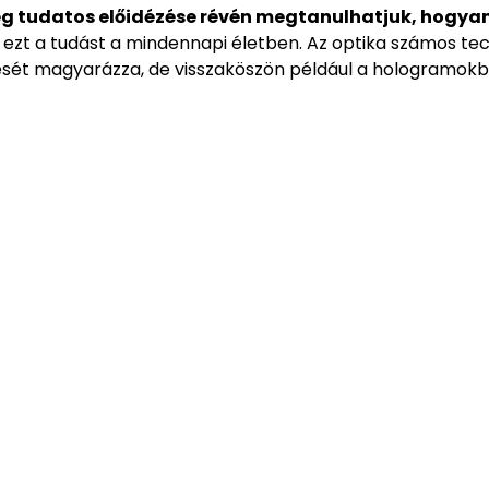
ég tudatos előidézése révén megtanulhatjuk, hogya
ezt a tudást a mindennapi életben. Az optika számos tec
ét magyarázza, de visszaköszön például a hologramokb