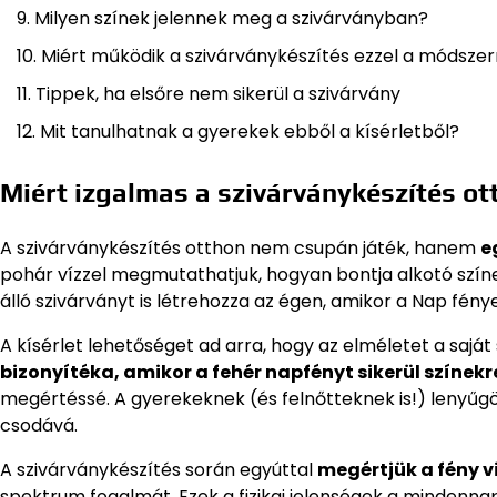
Milyen színek jelennek meg a szivárványban?
Miért működik a szivárványkészítés ezzel a módszer
Tippek, ha elsőre nem sikerül a szivárvány
Mit tanulhatnak a gyerekek ebből a kísérletből?
Miért izgalmas a szivárványkészítés ot
A szivárványkészítés otthon nem csupán játék, hanem
e
pohár vízzel megmutathatjuk, hogyan bontja alkotó színek
álló szivárványt is létrehozza az égen, amikor a Nap fé
A kísérlet lehetőséget ad arra, hogy az elméletet a sajá
bizonyítéka, amikor a fehér napfényt sikerül színek
megértéssé. A gyerekeknek (és felnőtteknek is!) lenyűgöz
csodává.
A szivárványkészítés során egyúttal
megértjük a fény v
spektrum fogalmát. Ezek a fizikai jelenségek a mindenna