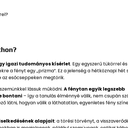
rel?
thon?
gy igazi tudományos kísérlet
. Egy egyszerű tükörrel és
re a fényt egy „prizma”. Ez a jelenség a hétköznapi hét 
nye az esőcseppeken megtörik.
t szemünkkel lássuk működni.
A fénytan egyik legszebb
re bontani
– így a tanulás élménnyé válik, nem csupán sz
ő látni, hogyan válik a láthatatlan, egyenletes fény szín
iselkedésének alapjait
: a törési törvényt, a visszaverőd
pokban is megjelennek, például szemüvegek, optikai kábe