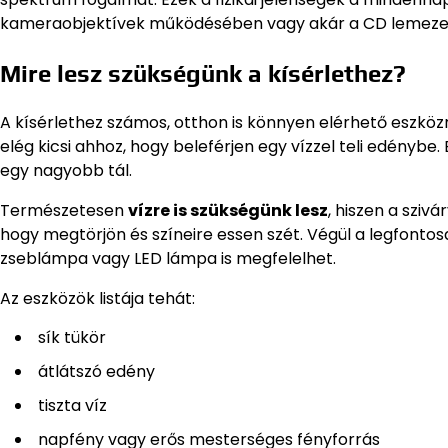
kameraobjektívek működésében vagy akár a CD lemezek
Mire lesz szükségünk a kísérlethez?
A kísérlethez számos, otthon is könnyen elérhető eszköz
elég kicsi ahhoz, hogy beleférjen egy vízzel teli edénybe
egy nagyobb tál.
Természetesen
vízre is szükségünk lesz
, hiszen a sziv
hogy megtörjön és színeire essen szét. Végül a legfonto
zseblámpa vagy LED lámpa is megfelelhet.
Az eszközök listája tehát:
sík tükör
átlátszó edény
tiszta víz
napfény vagy erős mesterséges fényforrás