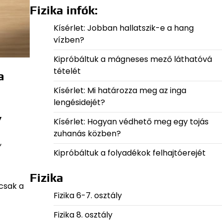
Fizika infók:
Kísérlet: Jobban hallatszik-e a hang
vízben?
Kipróbáltuk a mágneses mező láthatóvá
tételét
a
Kísérlet: Mi határozza meg az inga
lengésidejét?
y
Kísérlet: Hogyan védhető meg egy tojás
zuhanás közben?
,
Kipróbáltuk a folyadékok felhajtóerejét
Fizika
mcsak a
Fizika 6-7. osztály
Fizika 8. osztály