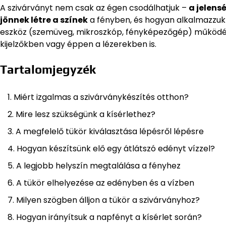
A szivárványt nem csak az égen csodálhatjuk –
a jelens
jönnek létre a színek
a fényben, és hogyan alkalmazzuk 
eszköz (szemüveg, mikroszkóp, fényképezőgép) működés
kijelzőkben vagy éppen a lézerekben is.
Tartalomjegyzék
Miért izgalmas a szivárványkészítés otthon?
Mire lesz szükségünk a kísérlethez?
A megfelelő tükör kiválasztása lépésről lépésre
Hogyan készítsünk elő egy átlátszó edényt vízzel?
A legjobb helyszín megtalálása a fényhez
A tükör elhelyezése az edényben és a vízben
Milyen szögben álljon a tükör a szivárványhoz?
Hogyan irányítsuk a napfényt a kísérlet során?