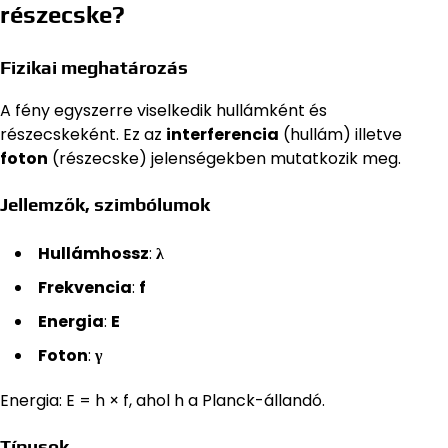
részecske?
Fizikai meghatározás
A fény egyszerre viselkedik hullámként és
részecskeként. Ez az
interferencia
(hullám) illetve
foton
(részecske) jelenségekben mutatkozik meg.
Jellemzők, szimbólumok
Hullámhossz
:
λ
Frekvencia
:
f
Energia
:
E
Foton
:
γ
Energia: E = h × f, ahol h a Planck-állandó.
Típusok