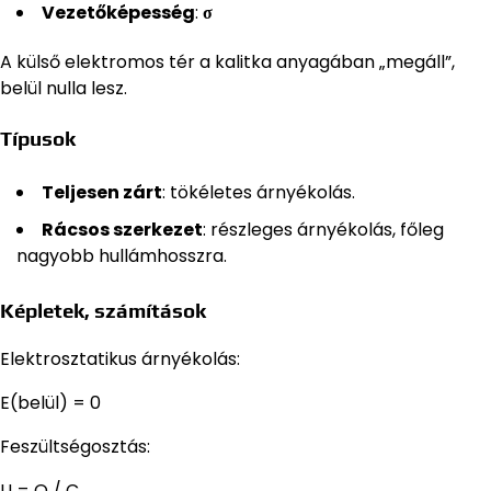
Vezetőképesség
:
σ
A külső elektromos tér a kalitka anyagában „megáll”,
belül nulla lesz.
Típusok
Teljesen zárt
: tökéletes árnyékolás.
Rácsos szerkezet
: részleges árnyékolás, főleg
nagyobb hullámhosszra.
Képletek, számítások
Elektrosztatikus árnyékolás:
E(belül) = 0
Feszültségosztás:
U = Q / C