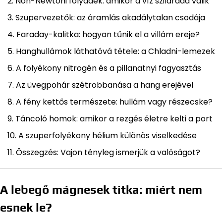
Non-Newtoni folyadék: amikor a víz szilárddá válik
Szupervezetők: az áramlás akadálytalan csodája
Faraday-kalitka: hogyan tűnik el a villám ereje?
Hanghullámok láthatóvá tétele: a Chladni-lemezek
A folyékony nitrogén és a pillanatnyi fagyasztás
Az üvegpohár szétrobbanása a hang erejével
A fény kettős természete: hullám vagy részecske?
Táncoló homok: amikor a rezgés életre kelti a port
A szuperfolyékony hélium különös viselkedése
Összegzés: Vajon tényleg ismerjük a valóságot?
A lebegő mágnesek titka: miért nem
esnek le?