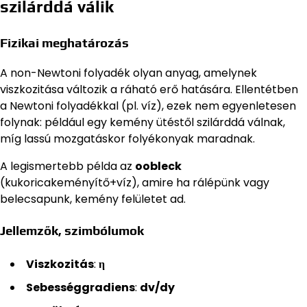
szilárddá válik
Fizikai meghatározás
A non-Newtoni folyadék olyan anyag, amelynek
viszkozitása változik a ráható erő hatására. Ellentétben
a Newtoni folyadékkal (pl. víz), ezek nem egyenletesen
folynak: például egy kemény ütéstől szilárddá válnak,
míg lassú mozgatáskor folyékonyak maradnak.
A legismertebb példa az
oobleck
(kukoricakeményítő+víz), amire ha rálépünk vagy
belecsapunk, kemény felületet ad.
Jellemzők, szimbólumok
Viszkozitás
:
η
Sebességgradiens
:
dv/dy