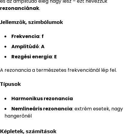
és az amplitúdó elég nagy lesz – ezt nevezzük
rezonanciának
.
Jellemzők, szimbólumok
Frekvencia
:
f
Amplitúdó
:
A
Rezgési energia
:
E
A rezonancia a természetes frekvenciánál lép fel.
Típusok
Harmonikus rezonancia
Nemlineáris rezonancia
: extrém esetek, nagy
hangerőnél
Képletek, számítások