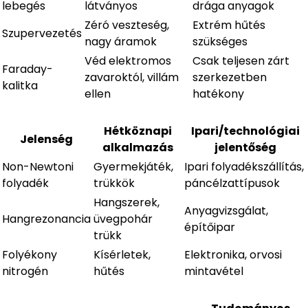
lebegés
látványos
drága anyagok
Zéró veszteség,
Extrém hűtés
Szupervezetés
nagy áramok
szükséges
Véd elektromos
Csak teljesen zárt
Faraday-
zavaroktól, villám
szerkezetben
kalitka
ellen
hatékony
Hétköznapi
Ipari/technológiai
Jelenség
alkalmazás
jelentőség
Non-Newtoni
Gyermekjáték,
Ipari folyadékszállítás,
folyadék
trükkök
páncélzattípusok
Hangszerek,
Anyagvizsgálat,
Hangrezonancia
üvegpohár
építőipar
trükk
Folyékony
Kísérletek,
Elektronika, orvosi
nitrogén
hűtés
mintavétel