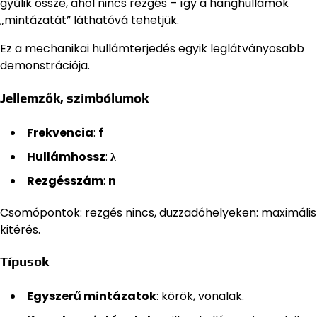
gyűlik össze, ahol nincs rezgés – így a hanghullámok
„mintázatát” láthatóvá tehetjük.
Ez a mechanikai hullámterjedés egyik leglátványosabb
demonstrációja.
Jellemzők, szimbólumok
Frekvencia
:
f
Hullámhossz
:
λ
Rezgésszám
:
n
Csomópontok: rezgés nincs, duzzadóhelyeken: maximális
kitérés.
Típusok
Egyszerű mintázatok
: körök, vonalak.