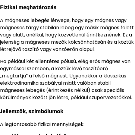
Fizikai meghatározás
A mágneses lebegés lényege, hogy egy mágnes vagy
mágneses tárgy stabilan lebeg egy másik mágnes felett
vagy alatt, anélkül, hogy közvetlenül érintkeznének. Ez a
jelenség a mágneses mezők kölcsönhatásán és a köztük
létrejövő taszító vagy vonzóerőn alapul.
Ha például két ellentétes pólusú, elég erős mágnes van
egymással szemben, a köztük lévő taszítóerő
„megtartja” a felső mágnest. Ugyanakkor a klasszikus
elektrodinamika szabályai miatt valóban stabil
mágneses lebegés (érintkezés nélkül) csak speciális
körülmények között jön létre, például szupervezetőkkel.
Jellemzők, szimbólumok
A legfontosabb fizikai mennyiségek: