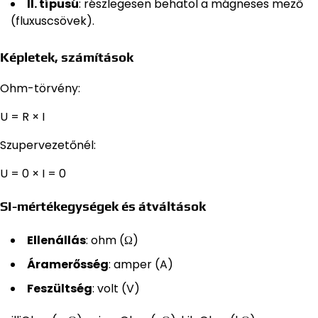
II. típusú
: részlegesen behatol a mágneses mező
(fluxuscsövek).
Képletek, számítások
Ohm-törvény:
U = R × I
Szupervezetőnél:
U = 0 × I = 0
SI-mértékegységek és átváltások
Ellenállás
: ohm (Ω)
Áramerősség
: amper (A)
Feszültség
: volt (V)