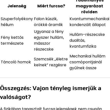
Tudományos
Jelenség
Miért furcsa?
magyarázat
röviden
Szuperfolyékony
Falon kúszik,
Kvantummechanikai
hélium
örökké áramlik
kondenzált állapot
Ugyanaz a fény
Hullám–részecske
Fény kettős
egyszer hullám,
dualitás,
természete
másszor
kvantumfizika
részecske
Mechanikai hullám
Szemcsék „életre
Táncoló homok
csomópontjainál
kelnek” rezgésre
gyűlnek össze
Összegzés: Vajon tényleg ismerjük a
valóságot?
A fizikában tapasztalt furcsa jelenségek nem csupán