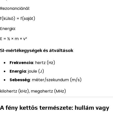
Rezonanciánál:
f(külső) = f(saját)
Energia:
E = ½ × m × v²
SI-mértékegységek és átváltások
Frekvencia
: hertz (Hz)
Energia
: joule (J)
Sebesség
: méter/szekundum (m/s)
kilohertz (kHz), megahertz (MHz)
A fény kettős természete: hullám vagy