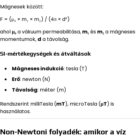
Mágnesek között:
F = (μ₀ × m₁ × m₂) / (4π × d²)
ahol
μ₀
a vákuum permeabilitása,
m₁
és
m₂
a mágneses
momentumok,
d
a távolság.
SI-mértékegységek és átváltások
Mágneses indukció
: tesla (T)
Erő
: newton (N)
Távolság
: méter (m)
Rendszerint milliTesla (
mT
), microTesla (
μT
) is
használatos.
Non-Newtoni folyadék: amikor a víz