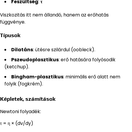
Feszültség
:
τ
Viszkozitás itt nem állandó, hanem az erőhatás
függvénye.
Típusok
Dilatáns
: ütésre szilárdul (oobleck).
Pszeudoplasztikus
: erő hatására folyósodik
(ketchup).
Bingham-plasztikus
: minimális erő alatt nem
folyik (fogkrém).
Képletek, számítások
Newtoni folyadék:
τ = η × (dv/dy)