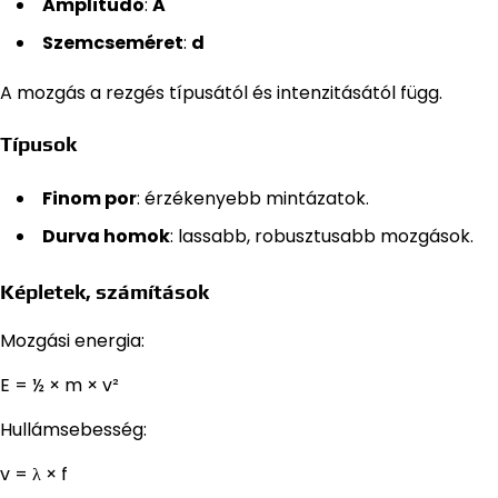
Amplitúdó
:
A
Szemcseméret
:
d
A mozgás a rezgés típusától és intenzitásától függ.
Típusok
Finom por
: érzékenyebb mintázatok.
Durva homok
: lassabb, robusztusabb mozgások.
Képletek, számítások
Mozgási energia:
E = ½ × m × v²
Hullámsebesség:
v = λ × f