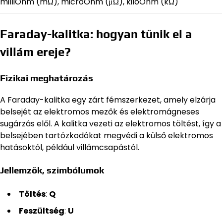
milliOhm (mΩ), microOhm (μΩ), kiloOhm (kΩ)
Faraday-kalitka: hogyan tűnik el a
villám ereje?
Fizikai meghatározás
A Faraday-kalitka egy zárt fémszerkezet, amely elzárja
belsejét az elektromos mezők és elektromágneses
sugárzás elől. A kalitka vezeti az elektromos töltést, így a
belsejében tartózkodókat megvédi a külső elektromos
hatásoktól, például villámcsapástól.
Jellemzők, szimbólumok
Töltés
:
Q
Feszültség
:
U