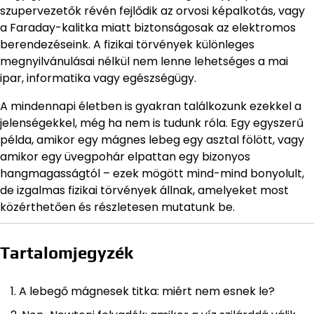
szupervezetők révén fejlődik az orvosi képalkotás, vagy
a Faraday-kalitka miatt biztonságosak az elektromos
berendezéseink. A fizikai törvények különleges
megnyilvánulásai nélkül nem lenne lehetséges a mai
ipar, informatika vagy egészségügy.
A mindennapi életben is gyakran találkozunk ezekkel a
jelenségekkel, még ha nem is tudunk róla. Egy egyszerű
példa, amikor egy mágnes lebeg egy asztal fölött, vagy
amikor egy üvegpohár elpattan egy bizonyos
hangmagasságtól – ezek mögött mind-mind bonyolult,
de izgalmas fizikai törvények állnak, amelyeket most
közérthetően és részletesen mutatunk be.
Tartalomjegyzék
A lebegő mágnesek titka: miért nem esnek le?