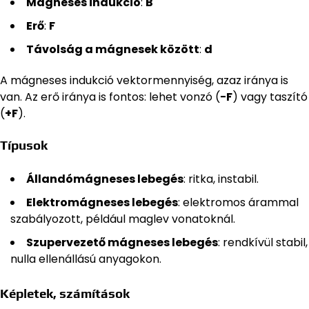
Mágneses indukció
:
B
Erő
:
F
Távolság a mágnesek között
:
d
A mágneses indukció vektormennyiség, azaz iránya is
van. Az erő iránya is fontos: lehet vonzó (
−F
) vagy taszító
(
+F
).
Típusok
Állandómágneses lebegés
: ritka, instabil.
Elektromágneses lebegés
: elektromos árammal
szabályozott, például maglev vonatoknál.
Szupervezető mágneses lebegés
: rendkívül stabil,
nulla ellenállású anyagokon.
Képletek, számítások