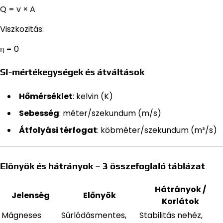
Q = v × A
Viszkozitás:
η = 0
SI-mértékegységek és átváltások
Hőmérséklet
: kelvin (K)
Sebesség
: méter/szekundum (m/s)
Átfolyási térfogat
: köbméter/szekundum (m³/s)
Előnyök és hátrányok – 3 összefoglaló táblázat
Hátrányok /
Jelenség
Előnyök
Korlátok
Mágneses
Súrlódásmentes,
Stabilitás nehéz,