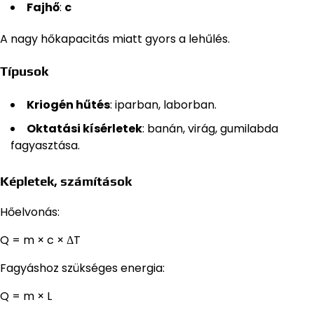
Fajhő
:
c
A nagy hőkapacitás miatt gyors a lehűlés.
Típusok
Kriogén hűtés
: iparban, laborban.
Oktatási kísérletek
: banán, virág, gumilabda
fagyasztása.
Képletek, számítások
Hőelvonás:
Q = m × c × ΔT
Fagyáshoz szükséges energia:
Q = m × L