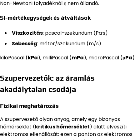
Non-Newtoni folyadéknál η nem állandó.
SI-mértékegységek és átváltások
Viszkozitás
: pascal-szekundum (Pa·s)
Sebesség
: méter/szekundum (m/s)
kiloPascal (
kPa
), milliPascal (
mPa
), microPascal (
μPa
)
Szupervezetők: az áramlás
akadálytalan csodája
Fizikai meghatározás
A szupervezető olyan anyag, amely egy bizonyos
hőmérséklet (
kritikus hőmérséklet
) alatt elveszíti
elektromos ellenállását: ezen a ponton az elektromos