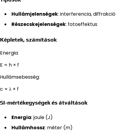
Hullámjelenségek
: interferencia, diffrakció
Részecskejelenségek
: fotoeffektus
Képletek, számítások
Energia:
E = h × f
Hullámsebesség:
c = λ × f
SI-mértékegységek és átváltások
Energia
: joule (J)
Hullámhossz
: méter (m)