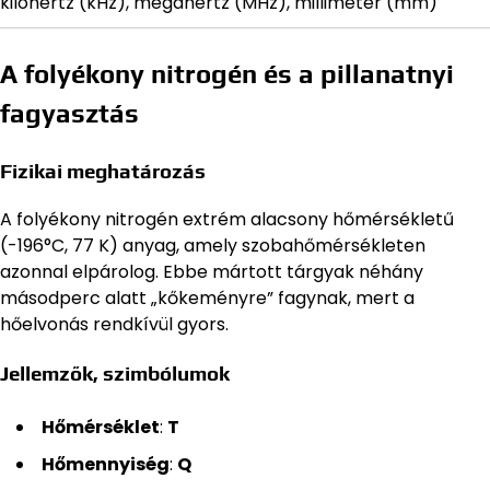
kilohertz (kHz), megahertz (MHz), milliméter (mm)
A folyékony nitrogén és a pillanatnyi
fagyasztás
Fizikai meghatározás
A folyékony nitrogén extrém alacsony hőmérsékletű
(-196°C, 77 K) anyag, amely szobahőmérsékleten
azonnal elpárolog. Ebbe mártott tárgyak néhány
másodperc alatt „kőkeményre” fagynak, mert a
hőelvonás rendkívül gyors.
Jellemzők, szimbólumok
Hőmérséklet
:
T
Hőmennyiség
:
Q