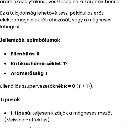
áram akadálytalanul, veszteség nélkül áramlik benne.
Ez a tulajdonság lehetővé teszi például az erős
elektromágnesek létrehozását, vagy a mágneses
lebegést.
Jellemzők, szimbólumok
Ellenállás
:
R
Kritikus hőmérséklet
:
Tᶜ
Áramerősség
:
I
Ellenállás szupervezetőknél:
R = 0
(T < Tᶜ).
Típusok
I. típusú
: teljesen kizárják a mágneses mezőt
(Meissner-effektus).