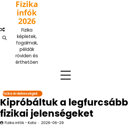
Fizika
Skip
to
infók
content
2026
Fizika
képletek,
fogalmak,
példák
röviden és
érthetően
Fizika érdekességek
Kipróbáltuk a legfurcsább
fizikai jelenségeket
Fizika infók - Kata
2026-06-29