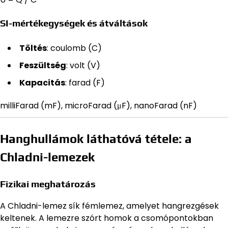
SI-mértékegységek és átváltások
Töltés
: coulomb (C)
Feszültség
: volt (V)
Kapacitás
: farad (F)
milliFarad (mF), microFarad (μF), nanoFarad (nF)
Hanghullámok láthatóvá tétele: a
Chladni-lemezek
Fizikai meghatározás
A Chladni-lemez sík fémlemez, amelyet hangrezgések
keltenek. A lemezre szórt homok a csomópontokban