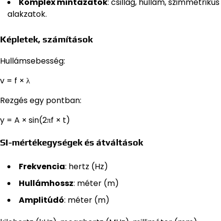
Komplex mintázatok
: csillag, hullám, szimmetrikus
alakzatok.
Képletek, számítások
Hullámsebesség:
v = f × λ
Rezgés egy pontban:
y = A × sin(2πf × t)
SI-mértékegységek és átváltások
Frekvencia
: hertz (Hz)
Hullámhossz
: méter (m)
Amplitúdó
: méter (m)