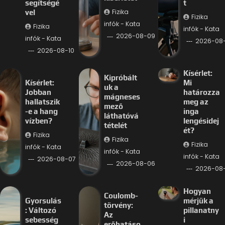
segítségé
t
Fizika
vel
Fizika
infók - Kata
Fizika
infók - Kata
2026-08-09
infók - Kata
2026-08
2026-08-10
Kísérlet:
Kipróbált
Kísérlet:
Mi
uk a
Jobban
határozza
mágneses
hallatszik
meg az
mező
-e a hang
inga
láthatóvá
vízben?
lengésidej
tételét
ét?
Fizika
Fizika
Fizika
infók - Kata
infók - Kata
infók - Kata
2026-08-07
2026-08-06
2026-08
Hogyan
Coulomb-
Gyorsulás
mérjük a
törvény:
: Változó
pillanatny
Az
sebesség
i
erőhatáso