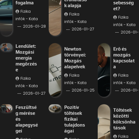
fogalma
sebesség
k alapja
et?
Fizika
Fizika
Fizika
infók - Kata
infók - Kata
infók - Kata
2026-01-28
2026-01-27
2026-01-
Lendület:
Newton
Erő és
Mozgási
törvényei:
mozgás
energia
Mozgás
kapcsolat
megőrzés
alapelvek
a
e
Fizika
Fizika
Fizika
infók - Kata
infók - Kata
infók - Kata
2026-01-25
2026-01-
2026-01-27
Feszültsé
Pozitív
Töltések
g mérése
töltések
közötti
és
fizikai
kölcsönha
alapegysé
tulajdons
tások
gei
ágai
Fizika