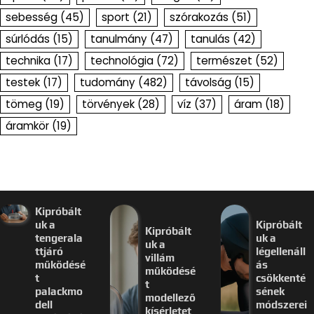
sebesség
(45)
sport
(21)
szórakozás
(51)
súrlódás
(15)
tanulmány
(47)
tanulás
(42)
technika
(17)
technológia
(72)
természet
(52)
testek
(17)
tudomány
(482)
távolság
(15)
tömeg
(19)
törvények
(28)
víz
(37)
áram
(18)
áramkör
(19)
Kipróbált
uk a
Kipróbált
Kipróbált
tengerala
uk a
uk a
ttjáró
légellenáll
villám
működésé
ás
működésé
t
csökkenté
t
palackmo
sének
modellező
dell
módszerei
kísérletet