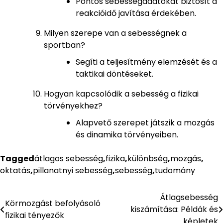
Pontos sebességadatokat biztosít a
reakcióidő javítása érdekében.
Milyen szerepe van a sebességnek a
sportban?
Segíti a teljesítmény elemzését és a
taktikai döntéseket.
Hogyan kapcsolódik a sebesség a fizikai
törvényekhez?
Alapvető szerepet játszik a mozgás
és dinamika törvényeiben.
Tagged
átlagos sebesség
,
fizika
,
különbség
,
mozgás
,
oktatás
,
pillanatnyi sebesség
,
sebesség
,
tudomány
Átlagsebesség
Bejegyzés
Körmozgást befolyásoló
kiszámítása: Példák és
fizikai tényezők
navigáció
képletek