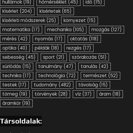
hullámok
(19)
hőmérséklet
(45)
idő
(15)
kísérlet
(204)
kísérletek
(65)
kísérleti módszerek
(25)
környezet
(15)
matematika
(17)
mechanika
(105)
mozgás
(127)
mérés
(42)
nyomás
(17)
oktatás
(118)
optika
(40)
példák
(18)
rezgés
(17)
sebesség
(45)
sport
(21)
szórakozás
(51)
súrlódás
(15)
tanulmány
(47)
tanulás
(42)
technika
(17)
technológia
(72)
természet
(52)
testek
(17)
tudomány
(482)
távolság
(15)
tömeg
(19)
törvények
(28)
víz
(37)
áram
(18)
áramkör
(19)
Társoldalak: