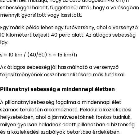
Ez az érték mutatja, hogy az autó átlagosan 40 km/h
sebességgel haladt, függetlenül attól, hogy a valóságban
mennyit gyorsított vagy lassított.
Egy másik példa lehet egy futóverseny, ahol a versenyző
10 kilométert teljesít 40 perc alatt. Az átlagos sebesség
így:
s = 10 km / (40/60) h = 15 km/h
Az átlagos sebesség jól használható a versenyző
teljesítményének összehasonlítására más futókkal.
Pillanatnyi sebesség a mindennapi életben
A pillanatnyi sebesség fogalma a mindennapi élet
számos területén alkalmazható. Például a közlekedési
helyzetekben, ahol a járművezetőknek fontos tudniuk,
milyen gyorsan haladnak adott pillanatban a biztonság
és a közlekedési szabályok betartása érdekében.