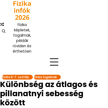
Fizika
Skip
to
infók
content
2026
Fizika
képletek,
fogalmak,
példák
röviden és
érthetően
Fizika 6-7. osztály
Fizika fogalmak
Különbség az átlagos és
pillanatnyi sebesség
között