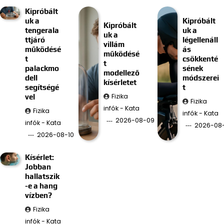
Kipróbált
uk a
Kipróbált
Kipróbált
tengerala
uk a
uk a
ttjáró
légellenáll
villám
működésé
ás
működésé
t
csökkenté
t
palackmo
sének
modellező
dell
módszerei
kísérletet
segítségé
t
Fizika
vel
Fizika
infók - Kata
Fizika
infók - Kata
2026-08-09
infók - Kata
2026-08
2026-08-10
Kísérlet:
Jobban
hallatszik
-e a hang
vízben?
Fizika
infók - Kata