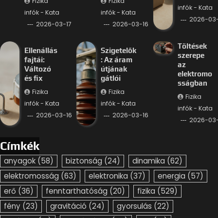
Fizika
Fizika
infók - Kata
infók - Kata
infók - Kata
2026-03-
2026-03-17
2026-03-16
Töltések
Ellenállás
Szigetelők
szerepe
fajtái:
: Az áram
az
Változó
útjának
elektromo
és fix
gátlói
sságban
Fizika
Fizika
Fizika
infók - Kata
infók - Kata
infók - Kata
2026-03-16
2026-03-16
2026-03-
Címkék
anyagok
(58)
biztonság
(24)
dinamika
(62)
elektromosság
(63)
elektronika
(37)
energia
(57)
erő
(36)
fenntarthatóság
(20)
fizika
(529)
fény
(23)
gravitáció
(24)
gyorsulás
(22)