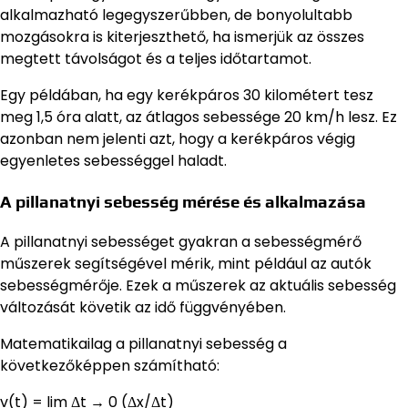
alkalmazható legegyszerűbben, de bonyolultabb
mozgásokra is kiterjeszthető, ha ismerjük az összes
megtett távolságot és a teljes időtartamot.
Egy példában, ha egy kerékpáros 30 kilométert tesz
meg 1,5 óra alatt, az átlagos sebessége 20 km/h lesz. Ez
azonban nem jelenti azt, hogy a kerékpáros végig
egyenletes sebességgel haladt.
A pillanatnyi sebesség mérése és alkalmazása
A pillanatnyi sebességet gyakran a sebességmérő
műszerek segítségével mérik, mint például az autók
sebességmérője. Ezek a műszerek az aktuális sebesség
változását követik az idő függvényében.
Matematikailag a pillanatnyi sebesség a
következőképpen számítható:
v(t) = lim Δt → 0 (Δx/Δt)