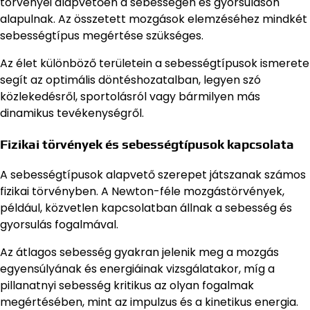
törvényei alapvetően a sebességen és gyorsuláson
alapulnak. Az összetett mozgások elemzéséhez mindkét
sebességtípus megértése szükséges.
Az élet különböző területein a sebességtípusok ismerete
segít az optimális döntéshozatalban, legyen szó
közlekedésről, sportolásról vagy bármilyen más
dinamikus tevékenységről.
Fizikai törvények és sebességtípusok kapcsolata
A sebességtípusok alapvető szerepet játszanak számos
fizikai törvényben. A Newton-féle mozgástörvények,
például, közvetlen kapcsolatban állnak a sebesség és
gyorsulás fogalmával.
Az átlagos sebesség gyakran jelenik meg a mozgás
egyensúlyának és energiáinak vizsgálatakor, míg a
pillanatnyi sebesség kritikus az olyan fogalmak
megértésében, mint az impulzus és a kinetikus energia.