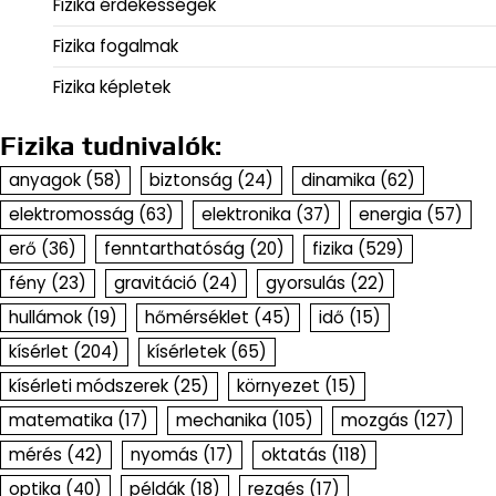
Fizika érdekességek
Fizika fogalmak
Fizika képletek
Fizika tudnivalók:
anyagok
(58)
biztonság
(24)
dinamika
(62)
elektromosság
(63)
elektronika
(37)
energia
(57)
erő
(36)
fenntarthatóság
(20)
fizika
(529)
fény
(23)
gravitáció
(24)
gyorsulás
(22)
hullámok
(19)
hőmérséklet
(45)
idő
(15)
kísérlet
(204)
kísérletek
(65)
kísérleti módszerek
(25)
környezet
(15)
matematika
(17)
mechanika
(105)
mozgás
(127)
mérés
(42)
nyomás
(17)
oktatás
(118)
optika
(40)
példák
(18)
rezgés
(17)