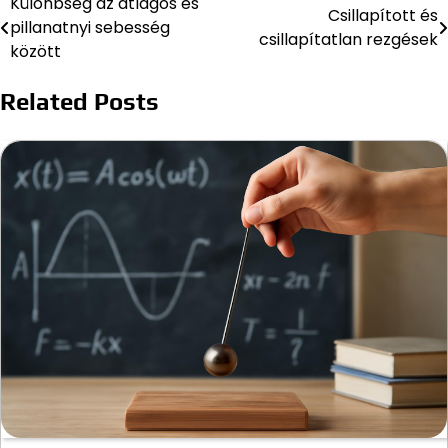
Különbség az átlagos és
Bejegyzés
Csillapított és
pillanatnyi sebesség
csillapítatlan rezgések
navigáció
között
Related Posts