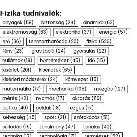
Fizika tudnivalók:
anyagok
(58)
biztonság
(24)
dinamika
(62)
elektromosság
(63)
elektronika
(37)
energia
(57)
erő
(36)
fenntarthatóság
(20)
fizika
(526)
fény
(23)
gravitáció
(24)
gyorsulás
(22)
hullámok
(19)
hőmérséklet
(45)
idő
(15)
kísérlet
(201)
kísérletek
(65)
kísérleti módszerek
(24)
környezet
(15)
matematika
(17)
mechanika
(105)
mozgás
(127)
mérés
(42)
nyomás
(17)
oktatás
(116)
optika
(40)
példák
(18)
rezgés
(17)
sebesség
(45)
sport
(21)
szórakozás
(51)
súrlódás
(15)
tanulmány
(47)
tanulás
(42)
technika
(17)
technológia
(71)
természet
(52)