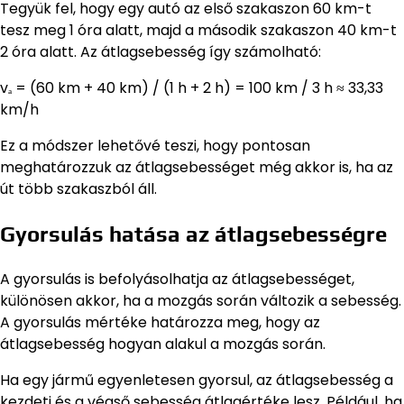
Tegyük fel, hogy egy autó az első szakaszon 60 km-t
tesz meg 1 óra alatt, majd a második szakaszon 40 km-t
2 óra alatt. Az átlagsebesség így számolható:
vₐ = (60 km + 40 km) / (1 h + 2 h) = 100 km / 3 h ≈ 33,33
km/h
Ez a módszer lehetővé teszi, hogy pontosan
meghatározzuk az átlagsebességet még akkor is, ha az
út több szakaszból áll.
Gyorsulás hatása az átlagsebességre
A gyorsulás is befolyásolhatja az átlagsebességet,
különösen akkor, ha a mozgás során változik a sebesség.
A gyorsulás mértéke határozza meg, hogy az
átlagsebesség hogyan alakul a mozgás során.
Ha egy jármű egyenletesen gyorsul, az átlagsebesség a
kezdeti és a végső sebesség átlagértéke lesz. Például, ha