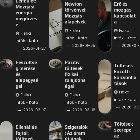
Lendület:
Newton
Erő és
Mozgási
törvényei:
mozgás
energia
Mozgás
kapcsolat
megőrzés
alapelvek
a
e
Fizika
Fizika
Fizika
infók - Kata
infók - Kata
infók - Kata
2026-01-25
2026-01-
2026-01-27
Feszültsé
Pozitív
Töltések
g mérése
töltések
közötti
és
fizikai
kölcsönha
alapegysé
tulajdons
tások
gei
ágai
Fizika
Fizika
Fizika
infók - Kata
infók - Kata
infók - Kata
2026-03-
2026-03-17
2026-03-16
Töltések
Ellenállás
Szigetelők
szerepe
fajtái:
: Az áram
az
Változó
útjának