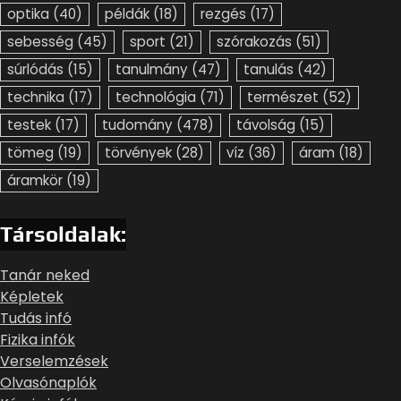
optika
(40)
példák
(18)
rezgés
(17)
sebesség
(45)
sport
(21)
szórakozás
(51)
súrlódás
(15)
tanulmány
(47)
tanulás
(42)
technika
(17)
technológia
(71)
természet
(52)
testek
(17)
tudomány
(478)
távolság
(15)
tömeg
(19)
törvények
(28)
víz
(36)
áram
(18)
áramkör
(19)
Társoldalak:
Tanár neked
Képletek
Tudás infó
Fizika infók
Verselemzések
Olvasónaplók