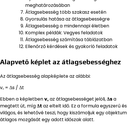
meghatározásában
Átlagsebesség több szakasz esetén
Gyorsulás hatása az átlagsebességre
Átlagsebesség a mindennapi életben
Komplex példák: Vegyes feladatok
Átlagsebesség számítása táblázatban
Ellenőrző kérdések és gyakorló feladatok
Alapvető képlet az átlagsebességhez
Az átlagsebesség alapképlete az alábbi:
vₐ = Δs / Δt
Ebben a képletben
vₐ
az átlagsebességet jelöli,
Δs
a
megtett út, míg
Δt
az eltelt idő. Ez a formula egyszerű és
világos, és lehetővé teszi, hogy kiszámoljuk egy objektum
átlagos mozgását egy adott időszak alatt.