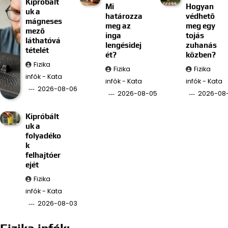
Kipróbált
Mi
Hogyan
uk a
határozza
védhető
mágneses
meg az
meg egy
mező
inga
tojás
láthatóvá
lengésidej
zuhanás
tételét
ét?
közben?
Fizika
Fizika
Fizika
infók - Kata
infók - Kata
infók - Kata
2026-08-06
2026-08-05
2026-08
Kipróbált
uk a
folyadéko
k
felhajtóer
ejét
Fizika
infók - Kata
2026-08-03