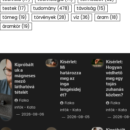
testek
(17)
tudomány
(478)
távolság
(15)
tömeg
(19)
törvények
(28)
víz
(36)
áram
(18)
áramkör
(19)
Kísérlet:
Kísérlet:
Kipróbált
Mi
Hogyan
uk a
határozza
védhető
mágneses
meg az
meg egy
mező
inga
tojás
láthatóvá
lengésidej
zuhanás
tételét
ét?
közben?
Fizika
Fizika
Fizika
infók - Kata
infók - Kata
infók - Kata
2026-08-06
2026-08-05
2026-08
Kipróbált