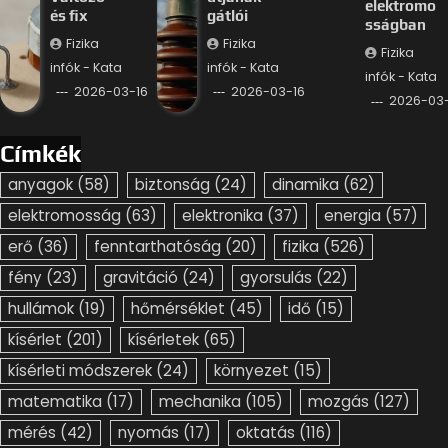
elektromo
és fix
gátlói
sságban
Fizika
Fizika
Fizika
infók - Kata
infók - Kata
infók - Kata
2026-03-16
2026-03-16
2026-03-
Címkék
anyagok
(58)
biztonság
(24)
dinamika
(62)
elektromosság
(63)
elektronika
(37)
energia
(57)
erő
(36)
fenntarthatóság
(20)
fizika
(526)
fény
(23)
gravitáció
(24)
gyorsulás
(22)
hullámok
(19)
hőmérséklet
(45)
idő
(15)
kísérlet
(201)
kísérletek
(65)
kísérleti módszerek
(24)
környezet
(15)
matematika
(17)
mechanika
(105)
mozgás
(127)
mérés
(42)
nyomás
(17)
oktatás
(116)