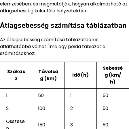
elemzésében, és megmutatják, hogyan alkalmazható az
átlagsebesség különféle helyzetekben.
Átlagsebesség számítása táblázatban
Az átlagsebesség számítása táblázatban is
átláthatóbbá válhat. Íme egy példa táblázat a
számításokhoz:
Sebessé
Szakas
Távolsá
Idő (h)
g (km/
z
g (km)
h)
1.
50
1
50
2.
100
2
50
Összese
150
3
50
n