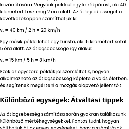
kiszámítására. Vegyünk például egy kerékpárost, aki 40
kilométert tesz meg 2 óra alatt. Az átlagsebességét a
következőképpen számíthatjuk ki:
vₐ = 40 km / 2 h = 20 km/h
Egy másik példa lehet egy turista, aki 15 kilométert sétál
5 óra alatt. Az átlagsebessége így alakul:
vₐ = 15 km / 5 h = 3 km/h
Ezek az egyszerű példák jól szemléltetik, hogyan
alkalmazható az átlagsebesség képlete a valós életben,
és segítenek megérteni a mozgás alapvető jellemzőit.
Különböző egységek: Átváltási tippek
Az átlagsebesség számítása során gyakran találkozunk
különböző mértékegységekkel. Fontos tudni, hogyan
válthatjuk át az egyes egységeket, hogy a számítások