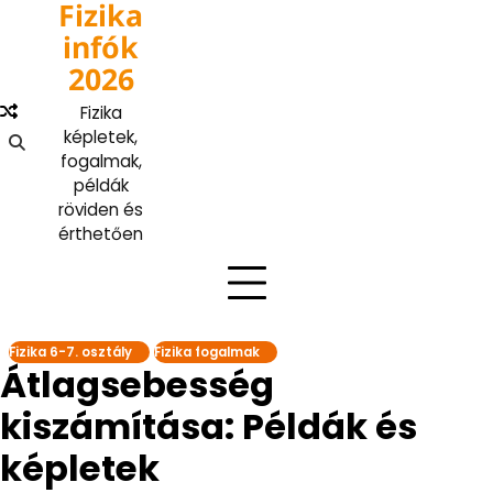
Fizika
Skip
to
infók
content
2026
Fizika
képletek,
fogalmak,
példák
röviden és
érthetően
Fizika 6-7. osztály
Fizika fogalmak
Átlagsebesség
kiszámítása: Példák és
képletek