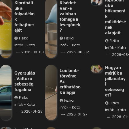
Kipróbált
Kísérlet:
uk a
uk a
Van-e
hőkamerá
folyadéko
valóban
k
k
tömege a
működésé
felhajtóer
levegőnek
nek
ejét
?
alapjait
Fizika
Fizika
Fizika
infók - Kata
infók - Kata
infók - Kata
2026-08-03
2026-08-02
2026-08-
Hogyan
Coulomb-
Gyorsulás
mérjük a
törvény:
: Változó
pillanatny
Az
sebesség
i
erőhatáso
fogalma
sebesség
k alapja
et?
Fizika
Fizika
Fizika
infók - Kata
infók - Kata
infók - Kata
2026-01-28
2026-01-27
2026-01-