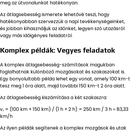
meg az útvonalunkat hatékonyan.
Az átlagsebesség ismerete lehetővé teszi, hogy
hatékonyabban szervezzük a napi tevékenységeinket,
és jobban kihasználjuk az időnket, legyen szó utazásról
vagy más időigényes feladatról.
Komplex példák: Vegyes feladatok
A komplex átlagsebesség-számítások magukban
foglalhatnak különböző mozgásokat és szakaszokat is.
Egy bonyolultabb példa lehet egy vonat, amely 100 km-t
tesz meg 1 óra alatt, majd további 150 km-t 2 óra alatt.
Az átlagsebesség kiszámítása a két szakaszra:
vₐ = (100 km + 150 km) / (1 h + 2 h) = 250 km / 3 h ≈ 83,33
km/h
Az ilyen példák segítenek a komplex mozgások és utak