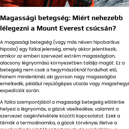
Magassági betegség: Miért nehezebb
lélegezni a Mount Everest csúcsán?
A magassági betegség (vagy más néven hipobarikus
hipoxia) egy fizikai jelenség, amely akkor jelentkezik,
amikor az emberi szervezet extrém magasságban,
alacsony légnyomású környezetben találja magát. Ez a
betegség nem csak a hegymászóknál fordulhat elő,
hanem mindenkinél, aki gyorsan nagy magasságba
emelkedik, például repülőgépes utazás vagy magashegyi
expedíciók során.
A fizika szempontjából a magassági betegség előtérbe
helyezi a légnyomás, a gázok viselkedése, valamint a
szervezet oxigénfelvétele közötti kapcsolatot. Ezek a
témák a termodinamika, a gázok törvényei, illetve a