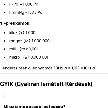
1 kPa = 1 000 Pa
1 mmHg ≈ 133,3 Pa
SI-prefixumok
:
kilo- (k): 1 000
mega- (M): 1 000 000
milli- (m): 0,001
mikro- (μ): 0,000 001
Tengerszinten a légnyomás: 101 kPa = 1,013 × 10⁵ Pa
GYIK (Gyakran Ismételt Kérdések)
Mi az a magassági betegség?