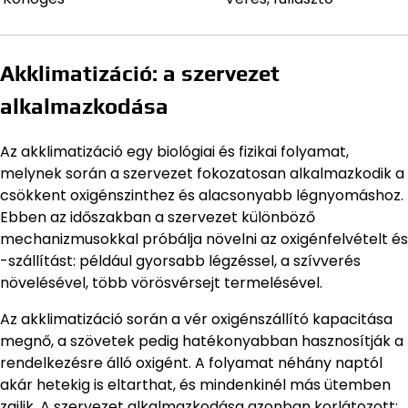
Akklimatizáció: a szervezet
alkalmazkodása
Az akklimatizáció egy biológiai és fizikai folyamat,
melynek során a szervezet fokozatosan alkalmazkodik a
csökkent oxigénszinthez és alacsonyabb légnyomáshoz.
Ebben az időszakban a szervezet különböző
mechanizmusokkal próbálja növelni az oxigénfelvételt és
-szállítást: például gyorsabb légzéssel, a szívverés
növelésével, több vörösvérsejt termelésével.
Az akklimatizáció során a vér oxigénszállító kapacitása
megnő, a szövetek pedig hatékonyabban hasznosítják a
rendelkezésre álló oxigént. A folyamat néhány naptól
akár hetekig is eltarthat, és mindenkinél más ütemben
zajlik. A szervezet alkalmazkodása azonban korlátozott: