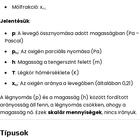
Mólfrakció: xₒ₂
Jelentésük
:
p
: A levegő össznyomása adott magasságban (Pa –
Pascal)
pₒ₂
: Az oxigén parciális nyomása (Pa)
h
: Magasság a tengerszint felett (m)
T
: Légkör hőmérséklete (K)
xₒ₂
: Az oxigén aránya a levegőben (általában 0,21)
A légnyomás (p) és a magasság (h) között fordított
arányosság áll fenn, a légnyomás csökken, ahogy a
magasság nő. Ezek
skalár mennyiségek
, nincs irányuk.
Típusok