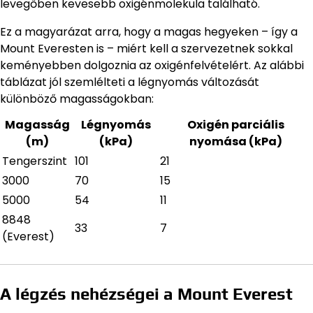
levegőben kevesebb oxigénmolekula található.
Ez a magyarázat arra, hogy a magas hegyeken – így a
Mount Everesten is – miért kell a szervezetnek sokkal
keményebben dolgoznia az oxigénfelvételért. Az alábbi
táblázat jól szemlélteti a légnyomás változását
különböző magasságokban:
Magasság
Légnyomás
Oxigén parciális
(m)
(kPa)
nyomása (kPa)
Tengerszint
101
21
3000
70
15
5000
54
11
8848
33
7
(Everest)
A légzés nehézségei a Mount Everest