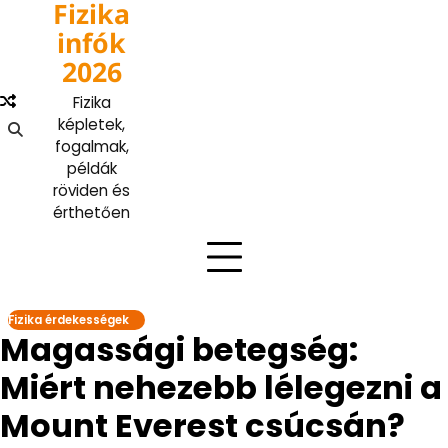
Fizika
Skip
to
infók
content
2026
Fizika
képletek,
fogalmak,
példák
röviden és
érthetően
Fizika érdekességek
Magassági betegség:
Miért nehezebb lélegezni a
Mount Everest csúcsán?