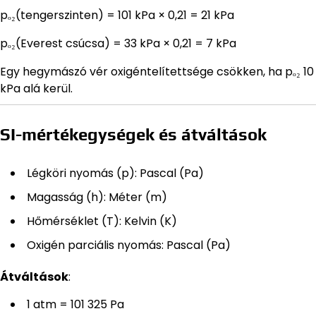
pₒ₂(tengerszinten) = 101 kPa × 0,21 = 21 kPa
pₒ₂(Everest csúcsa) = 33 kPa × 0,21 = 7 kPa
Egy hegymászó vér oxigéntelítettsége csökken, ha pₒ₂ 10
kPa alá kerül.
SI-mértékegységek és átváltások
Légköri nyomás (p): Pascal (Pa)
Magasság (h): Méter (m)
Hőmérséklet (T): Kelvin (K)
Oxigén parciális nyomás: Pascal (Pa)
Átváltások
:
1 atm = 101 325 Pa