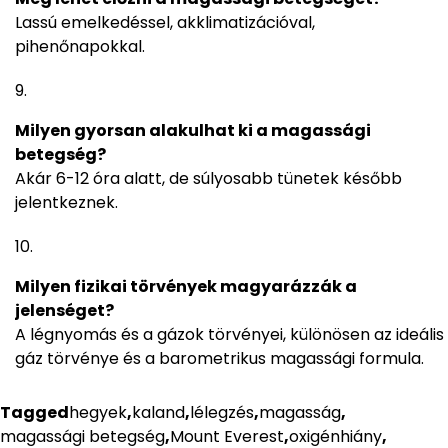
Lassú emelkedéssel, akklimatizációval,
pihenőnapokkal.
Milyen gyorsan alakulhat ki a magassági
betegség?
Akár 6-12 óra alatt, de súlyosabb tünetek később
jelentkeznek.
Milyen fizikai törvények magyarázzák a
jelenséget?
A légnyomás és a gázok törvényei, különösen az ideális
gáz törvénye és a barometrikus magassági formula.
Tagged
hegyek
,
kaland
,
lélegzés
,
magasság
,
magassági betegség
,
Mount Everest
,
oxigénhiány
,