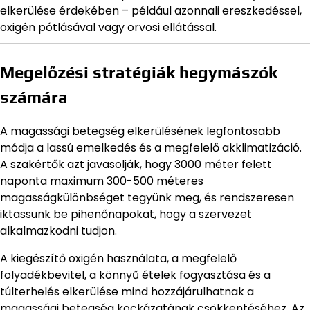
elkerülése érdekében – például azonnali ereszkedéssel,
oxigén pótlásával vagy orvosi ellátással.
Megelőzési stratégiák hegymászók
számára
A magassági betegség elkerülésének legfontosabb
módja a lassú emelkedés és a megfelelő akklimatizáció.
A szakértők azt javasolják, hogy 3000 méter felett
naponta maximum 300-500 méteres
magasságkülönbséget tegyünk meg, és rendszeresen
iktassunk be pihenőnapokat, hogy a szervezet
alkalmazkodni tudjon.
A kiegészítő oxigén használata, a megfelelő
folyadékbevitel, a könnyű ételek fogyasztása és a
túlterhelés elkerülése mind hozzájárulhatnak a
magassági betegség kockázatának csökkentéséhez. Az