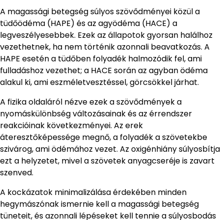
A magassági betegség súlyos szövődményei közül a
tüdőödéma (HAPE) és az agyödéma (HACE) a
legveszélyesebbek. Ezek az állapotok gyorsan halálhoz
vezethetnek, ha nem történik azonnali beavatkozás. A
HAPE esetén a tüdőben folyadék halmozódik fel, ami
fulladáshoz vezethet; a HACE során az agyban ödéma
alakul ki, ami eszméletvesztéssel, görcsökkel járhat.
A fizika oldaláról nézve ezek a szövődmények a
nyomáskülönbség változásainak és az érrendszer
reakcióinak következményei. Az erek
áteresztőképessége megnő, a folyadék a szövetekbe
szivárog, ami ödémához vezet. Az oxigénhiány súlyosbítja
ezt a helyzetet, mivel a szövetek anyagcseréje is zavart
szenved.
A kockázatok minimalizálása érdekében minden
hegymászónak ismernie kell a magassági betegség
tüneteit, és azonnali lépéseket kell tennie a súlyosbodás