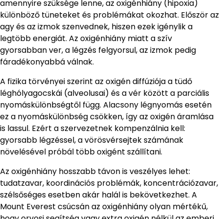
amennyire szüksége lenne, az oxigénhiány (hipoxia)
különböző tüneteket és problémákat okozhat. Először az
agy és az izmok szenvednek, hiszen ezek igénylik a
legtöbb energiát. Az oxigénhiány miatt a szív
gyorsabban ver, a légzés felgyorsul, az izmok pedig
fáradékonyabbá válnak.
A fizika törvényei szerint az oxigén diffúziója a tüdő
léghólyagocskái (alveolusai) és a vér között a parciális
nyomáskülönbségtől függ. Alacsony légnyomás esetén
ez a nyomáskülönbség csökken, így az oxigén áramlása
is lassul. Ezért a szervezetnek kompenzálnia kell:
gyorsabb légzéssel, a vörösvérsejtek számának
növelésével próbál több oxigént szállítani.
Az oxigénhiány hosszabb távon is veszélyes lehet:
tudatzavar, koordinációs problémák, koncentrációzavar,
szélsőséges esetben akár halál is bekövetkezhet. A
Mount Everest csúcsán az oxigénhiány olyan mértékű,
hogy orvosi segítség vagy extra oxigén nélkül az emberi