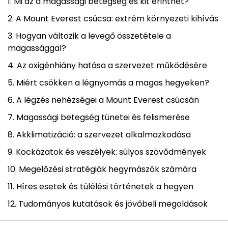
Mi az a magassági betegség és kit érinthet?
A Mount Everest csúcsa: extrém környezeti kihívás
Hogyan változik a levegő összetétele a
magassággal?
Az oxigénhiány hatása a szervezet működésére
Miért csökken a légnyomás a magas hegyeken?
A légzés nehézségei a Mount Everest csúcsán
Magassági betegség tünetei és felismerése
Akklimatizáció: a szervezet alkalmazkodása
Kockázatok és veszélyek: súlyos szövődmények
Megelőzési stratégiák hegymászók számára
Híres esetek és túlélési történetek a hegyen
Tudományos kutatások és jövőbeli megoldások