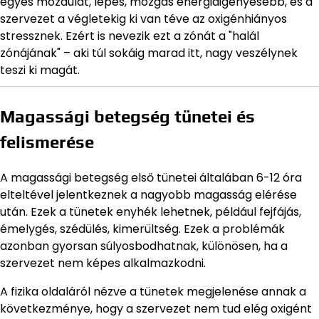
egyes mozdulat, lépés, mozgás energiaigényesebb, és a
szervezet a végletekig ki van téve az oxigénhiányos
stressznek. Ezért is nevezik ezt a zónát a "halál
zónájának" – aki túl sokáig marad itt, nagy veszélynek
teszi ki magát.
Magassági betegség tünetei és
felismerése
A magassági betegség első tünetei általában 6-12 óra
elteltével jelentkeznek a nagyobb magasság elérése
után. Ezek a tünetek enyhék lehetnek, például fejfájás,
émelygés, szédülés, kimerültség. Ezek a problémák
azonban gyorsan súlyosbodhatnak, különösen, ha a
szervezet nem képes alkalmazkodni.
A fizika oldaláról nézve a tünetek megjelenése annak a
következménye, hogy a szervezet nem tud elég oxigént