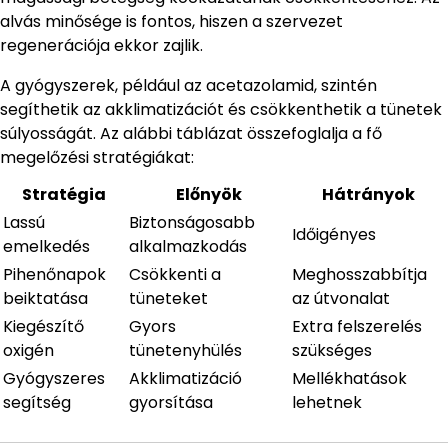
alvás minősége is fontos, hiszen a szervezet
regenerációja ekkor zajlik.
A gyógyszerek, például az acetazolamid, szintén
segíthetik az akklimatizációt és csökkenthetik a tünetek
súlyosságát. Az alábbi táblázat összefoglalja a fő
megelőzési stratégiákat:
Stratégia
Előnyök
Hátrányok
Lassú
Biztonságosabb
Időigényes
emelkedés
alkalmazkodás
Pihenőnapok
Csökkenti a
Meghosszabbítja
beiktatása
tüneteket
az útvonalat
Kiegészítő
Gyors
Extra felszerelés
oxigén
tünetenyhülés
szükséges
Gyógyszeres
Akklimatizáció
Mellékhatások
segítség
gyorsítása
lehetnek