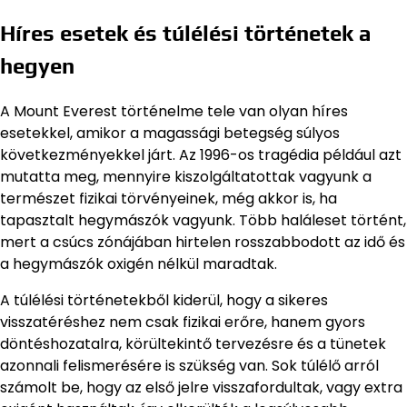
Híres esetek és túlélési történetek a
hegyen
A Mount Everest történelme tele van olyan híres
esetekkel, amikor a magassági betegség súlyos
következményekkel járt. Az 1996-os tragédia például azt
mutatta meg, mennyire kiszolgáltatottak vagyunk a
természet fizikai törvényeinek, még akkor is, ha
tapasztalt hegymászók vagyunk. Több haláleset történt,
mert a csúcs zónájában hirtelen rosszabbodott az idő és
a hegymászók oxigén nélkül maradtak.
A túlélési történetekből kiderül, hogy a sikeres
visszatéréshez nem csak fizikai erőre, hanem gyors
döntéshozatalra, körültekintő tervezésre és a tünetek
azonnali felismerésére is szükség van. Sok túlélő arról
számolt be, hogy az első jelre visszafordultak, vagy extra