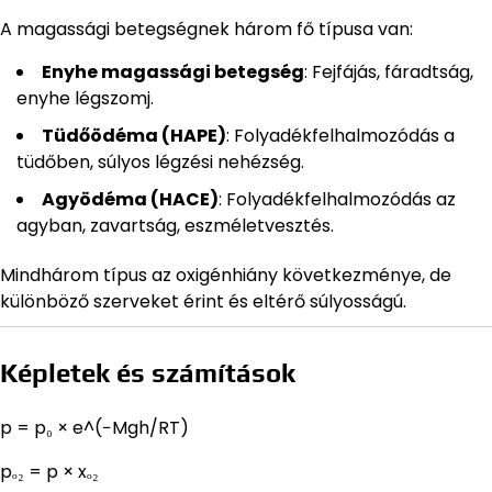
A magassági betegségnek három fő típusa van:
Enyhe magassági betegség
: Fejfájás, fáradtság,
enyhe légszomj.
Tüdőödéma (HAPE)
: Folyadékfelhalmozódás a
tüdőben, súlyos légzési nehézség.
Agyödéma (HACE)
: Folyadékfelhalmozódás az
agyban, zavartság, eszméletvesztés.
Mindhárom típus az oxigénhiány következménye, de
különböző szerveket érint és eltérő súlyosságú.
Képletek és számítások
p = p₀ × e^(−Mgh/RT)
pₒ₂ = p × xₒ₂