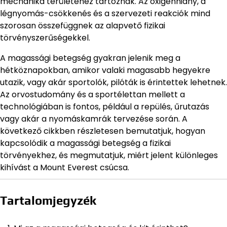
mechanika területéhez tartoznak. Az oxigénhiány, a
légnyomás-csökkenés és a szervezeti reakciók mind
szorosan összefüggnek az alapvető fizikai
törvényszerűségekkel.
A magassági betegség gyakran jelenik meg a
hétköznapokban, amikor valaki magasabb hegyekre
utazik, vagy akár sportolók, pilóták is érintettek lehetnek.
Az orvostudomány és a sportélettan mellett a
technológiában is fontos, például a repülés, űrutazás
vagy akár a nyomáskamrák tervezése során. A
következő cikkben részletesen bemutatjuk, hogyan
kapcsolódik a magassági betegség a fizikai
törvényekhez, és megmutatjuk, miért jelent különleges
kihívást a Mount Everest csúcsa.
Tartalomjegyzék