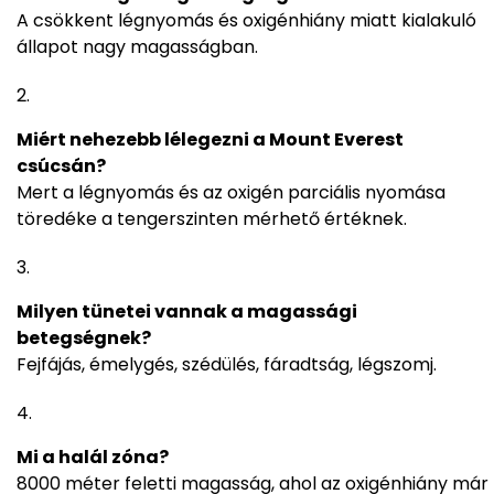
A csökkent légnyomás és oxigénhiány miatt kialakuló
állapot nagy magasságban.
Miért nehezebb lélegezni a Mount Everest
csúcsán?
Mert a légnyomás és az oxigén parciális nyomása
töredéke a tengerszinten mérhető értéknek.
Milyen tünetei vannak a magassági
betegségnek?
Fejfájás, émelygés, szédülés, fáradtság, légszomj.
Mi a halál zóna?
8000 méter feletti magasság, ahol az oxigénhiány már