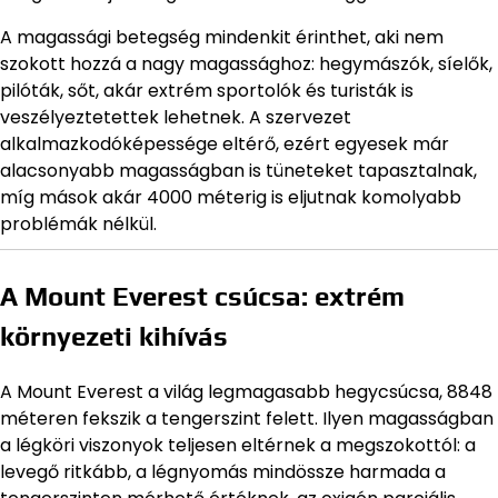
A magassági betegség mindenkit érinthet, aki nem
szokott hozzá a nagy magassághoz: hegymászók, síelők,
pilóták, sőt, akár extrém sportolók és turisták is
veszélyeztetettek lehetnek. A szervezet
alkalmazkodóképessége eltérő, ezért egyesek már
alacsonyabb magasságban is tüneteket tapasztalnak,
míg mások akár 4000 méterig is eljutnak komolyabb
problémák nélkül.
A Mount Everest csúcsa: extrém
környezeti kihívás
A Mount Everest a világ legmagasabb hegycsúcsa, 8848
méteren fekszik a tengerszint felett. Ilyen magasságban
a légköri viszonyok teljesen eltérnek a megszokottól: a
levegő ritkább, a légnyomás mindössze harmada a