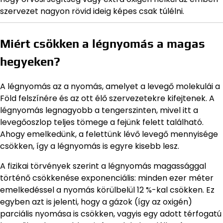
szervezet nagyon rövid ideig képes csak túlélni.
Miért csökken a légnyomás a magas
hegyeken?
A légnyomás az a nyomás, amelyet a levegő molekulái a
Föld felszínére és az ott élő szervezetekre kifejtenek. A
légnyomás legnagyobb a tengerszinten, mivel itt a
levegőoszlop teljes tömege a fejünk felett található.
Ahogy emelkedünk, a felettünk lévő levegő mennyisége
csökken, így a légnyomás is egyre kisebb lesz.
A fizikai törvények szerint a légnyomás magassággal
történő csökkenése exponenciális: minden ezer méter
emelkedéssel a nyomás körülbelül 12 %-kal csökken. Ez
egyben azt is jelenti, hogy a gázok (így az oxigén)
parciális nyomása is csökken, vagyis egy adott térfogatú