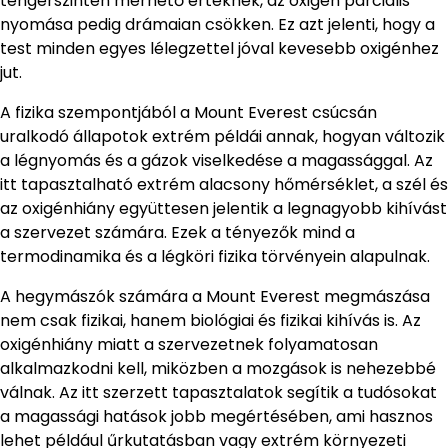
tengerszinten mérhető értéknek, az oxigén parciális
nyomása pedig drámaian csökken. Ez azt jelenti, hogy a
test minden egyes lélegzettel jóval kevesebb oxigénhez
jut.
A fizika szempontjából a Mount Everest csúcsán
uralkodó állapotok extrém példái annak, hogyan változik
a légnyomás és a gázok viselkedése a magassággal. Az
itt tapasztalható extrém alacsony hőmérséklet, a szél és
az oxigénhiány együttesen jelentik a legnagyobb kihívást
a szervezet számára. Ezek a tényezők mind a
termodinamika és a légköri fizika törvényein alapulnak.
A hegymászók számára a Mount Everest megmászása
nem csak fizikai, hanem biológiai és fizikai kihívás is. Az
oxigénhiány miatt a szervezetnek folyamatosan
alkalmazkodni kell, miközben a mozgások is nehezebbé
válnak. Az itt szerzett tapasztalatok segítik a tudósokat
a magassági hatások jobb megértésében, ami hasznos
lehet például űrkutatásban vagy extrém környezeti