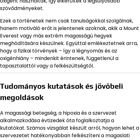
oxigént használtak, így elkerülték a legsúlyosabb
szövődményeket.
Ezek a történetek nem csak tanulságokkal szolgálnak,
hanem motiváló erőt is jelentenek azoknak, akik a Mount
Everest vagy más extrém magasságú hegyek
meghódítására készülnek. Egyúttal emlékeztetnek arra,
hogy a fizikai törvények – így a légnyomás és az
oxigénhiány – mindenkit érintenek, függetlenül a
tapasztalattól vagy a felkészültségtől.
Tudományos kutatások és jövőbeli
megoldások
A magassági betegség, a hipoxia és a szervezet
alkalmazkodása évtizedek óta foglalkoztatja a
kutatókat. Számos vizsgálat készült arról, hogyan lehet a
szervezetet hatékonyabban felkészíteni a magaslati