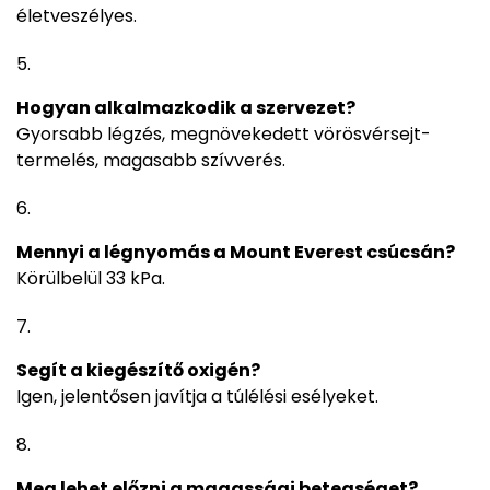
életveszélyes.
Hogyan alkalmazkodik a szervezet?
Gyorsabb légzés, megnövekedett vörösvérsejt-
termelés, magasabb szívverés.
Mennyi a légnyomás a Mount Everest csúcsán?
Körülbelül 33 kPa.
Segít a kiegészítő oxigén?
Igen, jelentősen javítja a túlélési esélyeket.
Meg lehet előzni a magassági betegséget?