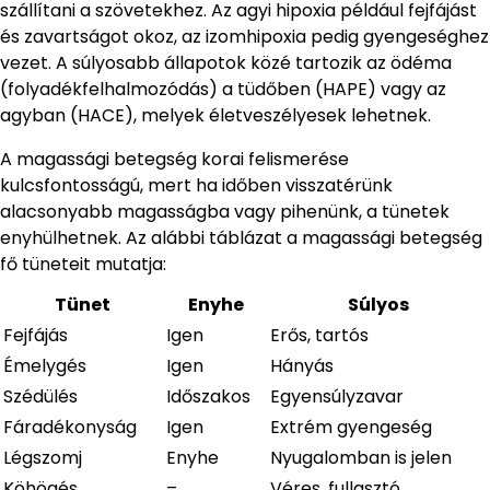
szállítani a szövetekhez. Az agyi hipoxia például fejfájást
és zavartságot okoz, az izomhipoxia pedig gyengeséghez
vezet. A súlyosabb állapotok közé tartozik az ödéma
(folyadékfelhalmozódás) a tüdőben (HAPE) vagy az
agyban (HACE), melyek életveszélyesek lehetnek.
A magassági betegség korai felismerése
kulcsfontosságú, mert ha időben visszatérünk
alacsonyabb magasságba vagy pihenünk, a tünetek
enyhülhetnek. Az alábbi táblázat a magassági betegség
fő tüneteit mutatja:
Tünet
Enyhe
Súlyos
Fejfájás
Igen
Erős, tartós
Émelygés
Igen
Hányás
Szédülés
Időszakos
Egyensúlyzavar
Fáradékonyság
Igen
Extrém gyengeség
Légszomj
Enyhe
Nyugalomban is jelen
Köhögés
–
Véres, fullasztó