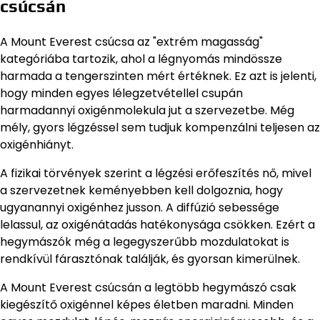
csúcsán
A Mount Everest csúcsa az "extrém magasság"
kategóriába tartozik, ahol a légnyomás mindössze
harmada a tengerszinten mért értéknek. Ez azt is jelenti,
hogy minden egyes lélegzetvétellel csupán
harmadannyi oxigénmolekula jut a szervezetbe. Még
mély, gyors légzéssel sem tudjuk kompenzálni teljesen az
oxigénhiányt.
A fizikai törvények szerint a légzési erőfeszítés nő, mivel
a szervezetnek keményebben kell dolgoznia, hogy
ugyanannyi oxigénhez jusson. A diffúzió sebessége
lelassul, az oxigénátadás hatékonysága csökken. Ezért a
hegymászók még a legegyszerűbb mozdulatokat is
rendkívül fárasztónak találják, és gyorsan kimerülnek.
A Mount Everest csúcsán a legtöbb hegymászó csak
kiegészítő oxigénnel képes életben maradni. Minden