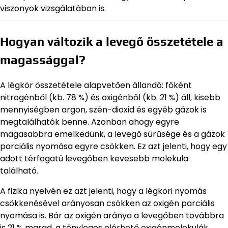
viszonyok vizsgálatában is.
Hogyan változik a levegő összetétele a
magassággal?
A légkör összetétele alapvetően állandó: főként
nitrogénből (kb. 78 %) és oxigénből (kb. 21 %) áll, kisebb
mennyiségben argon, szén-dioxid és egyéb gázok is
megtalálhatók benne. Azonban ahogy egyre
magasabbra emelkedünk, a levegő sűrűsége és a gázok
parciális nyomása egyre csökken. Ez azt jelenti, hogy egy
adott térfogatú levegőben kevesebb molekula
található.
A fizika nyelvén ez azt jelenti, hogy a légköri nyomás
csökkenésével arányosan csökken az oxigén parciális
nyomása is. Bár az oxigén aránya a levegőben továbbra
is 21 % marad, a tényleges elérhető oxigénmolekulák