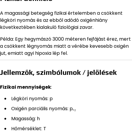
A magassági betegség fizikai értelemben a csökkent
légköri nyomás és az ebből adódó oxigénhiány
következtében kialakuló fiziológiai zavar.
Példa: Egy hegymászó 3000 méteren fejfájást érez, mert
a csökkent légnyomás miatt a vérébe kevesebb oxigén
jut, emiatt agyi hipoxia lép fel.
Jellemzők, szimbólumok / jelölések
Fizikai mennyiségek
:
Légköri nyomás: p
Oxigén parciális nyomás: pₒ₂
Magasság: h
Hőmérséklet: T