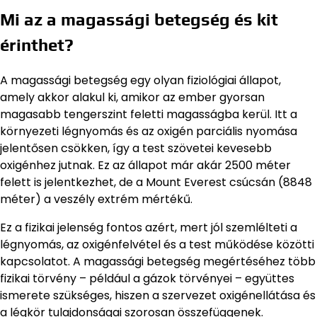
Mi az a magassági betegség és kit
érinthet?
A magassági betegség egy olyan fiziológiai állapot,
amely akkor alakul ki, amikor az ember gyorsan
magasabb tengerszint feletti magasságba kerül. Itt a
környezeti légnyomás és az oxigén parciális nyomása
jelentősen csökken, így a test szövetei kevesebb
oxigénhez jutnak. Ez az állapot már akár 2500 méter
felett is jelentkezhet, de a Mount Everest csúcsán (8848
méter) a veszély extrém mértékű.
Ez a fizikai jelenség fontos azért, mert jól szemlélteti a
légnyomás, az oxigénfelvétel és a test működése közötti
kapcsolatot. A magassági betegség megértéséhez több
fizikai törvény – például a gázok törvényei – együttes
ismerete szükséges, hiszen a szervezet oxigénellátása és
a légkör tulajdonságai szorosan összefüggenek.