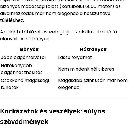
bizonyos magasság felett (körülbelül 5500 méter) az
alkalmazkodás már nem elegendő a hosszú távú
túléléshez.
Az alábbi táblázat összefoglalja az akklimatizáció fő
előnyeit és hátrányait:
Előnyök
Hátrányok
Jobb oxigénfelvétel
Lassú folyamat
Hatékonyabb
Nem mindenkinél sikeres
oxigénhasznosítás
Csökkenő magassági
Magasabb szint után már nem
tünetek
elegendő
Kockázatok és veszélyek: súlyos
szövődmények