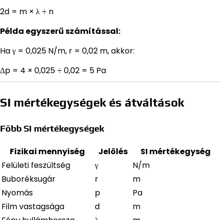
2d = m × λ ÷ n
Példa egyszerű számítással:
Ha γ = 0,025 N/m, r = 0,02 m, akkor:
Δp = 4 × 0,025 ÷ 0,02 = 5 Pa
SI mértékegységek és átváltások
Főbb SI mértékegységek
Fizikai mennyiség
Jelölés
SI mértékegység
Felületi feszültség
γ
N/m
Buboréksugár
r
m
Nyomás
p
Pa
Film vastagsága
d
m