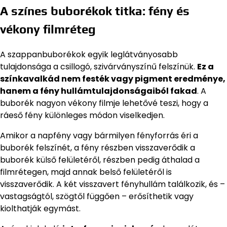
A színes buborékok titka: fény és
vékony filmréteg
A szappanbuborékok egyik leglátványosabb
tulajdonsága a csillogó, szivárványszínű felszínük.
Ez a
színkavalkád nem festék vagy pigment eredménye,
hanem a fény hullámtulajdonságaiból fakad
. A
buborék nagyon vékony filmje lehetővé teszi, hogy a
ráeső fény különleges módon viselkedjen.
Amikor a napfény vagy bármilyen fényforrás éri a
buborék felszínét, a fény részben visszaverődik a
buborék külső felületéről, részben pedig áthalad a
filmrétegen, majd annak belső felületéről is
visszaverődik. A két visszavert fényhullám találkozik, és –
vastagságtól, szögtől függően – erősíthetik vagy
kiolthatják egymást.