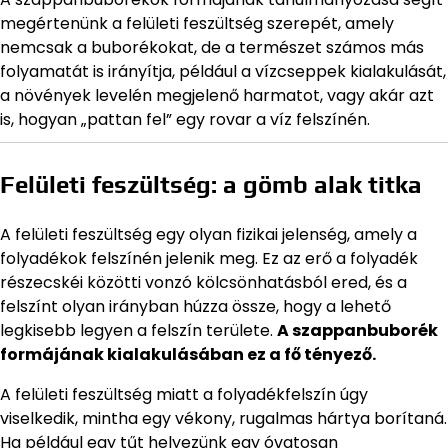
megértenünk a felületi feszültség szerepét, amely
nemcsak a buborékokat, de a természet számos más
folyamatát is irányítja, például a vízcseppek kialakulását,
a növények levelén megjelenő harmatot, vagy akár azt
is, hogyan „pattan fel” egy rovar a víz felszínén.
Felületi feszültség: a gömb alak titka
A felületi feszültség egy olyan fizikai jelenség, amely a
folyadékok felszínén jelenik meg. Ez az erő a folyadék
részecskéi közötti vonzó kölcsönhatásból ered, és a
felszínt olyan irányban húzza össze, hogy a lehető
legkisebb legyen a felszín területe.
A szappanbuborék
formájának kialakulásában ez a fő tényező.
A felületi feszültség miatt a folyadékfelszín úgy
viselkedik, mintha egy vékony, rugalmas hártya borítaná.
Ha például egy tűt helyezünk egy óvatosan