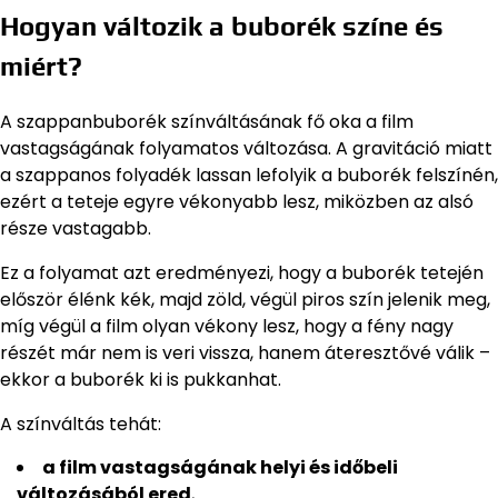
Hogyan változik a buborék színe és
miért?
A szappanbuborék színváltásának fő oka a film
vastagságának folyamatos változása. A gravitáció miatt
a szappanos folyadék lassan lefolyik a buborék felszínén,
ezért a teteje egyre vékonyabb lesz, miközben az alsó
része vastagabb.
Ez a folyamat azt eredményezi, hogy a buborék tetején
először élénk kék, majd zöld, végül piros szín jelenik meg,
míg végül a film olyan vékony lesz, hogy a fény nagy
részét már nem is veri vissza, hanem áteresztővé válik –
ekkor a buborék ki is pukkanhat.
A színváltás tehát:
a film vastagságának helyi és időbeli
változásából ered
,