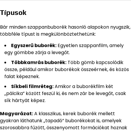
Típusok
Bár minden szappanbuborék hasonló alapokon nyugszik,
többféle típust is megkülönböztethetünk:
Egyszerű buborék:
Egyetlen szappanfilm, amely
egy gömbbe zárja a levegőt.
Többkamrás buborék:
Több gömb kapcsolódik
össze, például amikor buborékok összeérnek, és közös
falat képeznek.
Síkbeli filmréteg:
Amikor a buborékfilm két
„pálcika” között feszül ki, és nem zár be levegőt, csak
sík hártyát képez.
Magyarázat:
A klasszikus, kerek buborék mellett
gyakran láthatunk „tapadó” buborékokat is, amelyek
szorosabbra fűzött, összenyomott formációkat hoznak