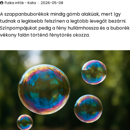
Fizika infók - Kata
2026-05-08
A szappanbuborékok mindig gömb alakúak, mert így
tudnak a legkisebb felszínen a legtöbb levegőt bezárni.
Színpompájukat pedig a fény hullámhossza és a buborék
vékony falán történő fénytörés okozza.