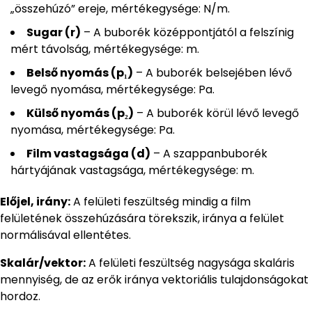
„összehúzó” ereje, mértékegysége: N/m.
Sugar (r)
– A buborék középpontjától a felszínig
mért távolság, mértékegysége: m.
Belső nyomás (p₁)
– A buborék belsejében lévő
levegő nyomása, mértékegysége: Pa.
Külső nyomás (p₂)
– A buborék körül lévő levegő
nyomása, mértékegysége: Pa.
Film vastagsága (d)
– A szappanbuborék
hártyájának vastagsága, mértékegysége: m.
Előjel, irány:
A felületi feszültség mindig a film
felületének összehúzására törekszik, iránya a felület
normálisával ellentétes.
Skalár/vektor:
A felületi feszültség nagysága skaláris
mennyiség, de az erők iránya vektoriális tulajdonságokat
hordoz.