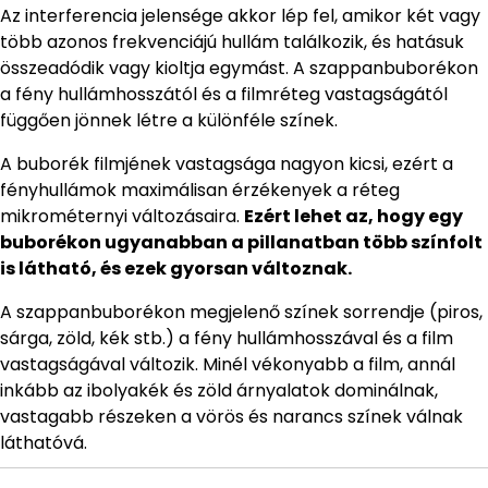
Az interferencia jelensége akkor lép fel, amikor két vagy
több azonos frekvenciájú hullám találkozik, és hatásuk
összeadódik vagy kioltja egymást. A szappanbuborékon
a fény hullámhosszától és a filmréteg vastagságától
függően jönnek létre a különféle színek.
A buborék filmjének vastagsága nagyon kicsi, ezért a
fényhullámok maximálisan érzékenyek a réteg
mikrométernyi változásaira.
Ezért lehet az, hogy egy
buborékon ugyanabban a pillanatban több színfolt
is látható, és ezek gyorsan változnak.
A szappanbuborékon megjelenő színek sorrendje (piros,
sárga, zöld, kék stb.) a fény hullámhosszával és a film
vastagságával változik. Minél vékonyabb a film, annál
inkább az ibolyakék és zöld árnyalatok dominálnak,
vastagabb részeken a vörös és narancs színek válnak
láthatóvá.