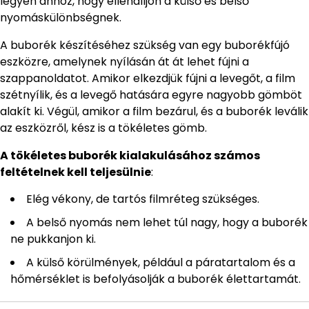
legyen ahhoz, hogy ellenálljon a külső és belső
nyomáskülönbségnek.
A buborék készítéséhez szükség van egy buborékfújó
eszközre, amelynek nyílásán át át lehet fújni a
szappanoldatot. Amikor elkezdjük fújni a levegőt, a film
szétnyílik, és a levegő hatására egyre nagyobb gömböt
alakít ki. Végül, amikor a film bezárul, és a buborék leválik
az eszközről, kész is a tökéletes gömb.
A tökéletes buborék kialakulásához számos
feltételnek kell teljesülnie
:
Elég vékony, de tartós filmréteg szükséges.
A belső nyomás nem lehet túl nagy, hogy a buborék
ne pukkanjon ki.
A külső körülmények, például a páratartalom és a
hőmérséklet is befolyásolják a buborék élettartamát.