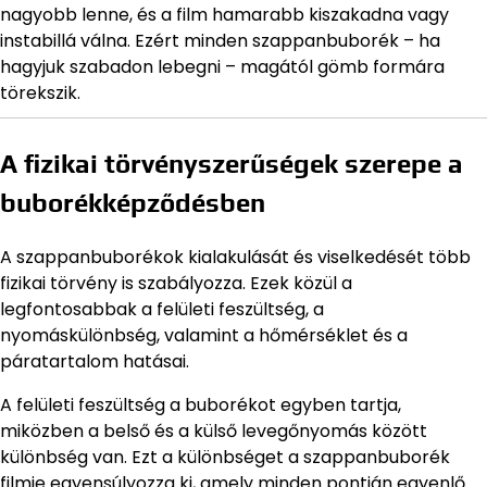
nagyobb lenne, és a film hamarabb kiszakadna vagy
instabillá válna. Ezért minden szappanbuborék – ha
hagyjuk szabadon lebegni – magától gömb formára
törekszik.
A fizikai törvényszerűségek szerepe a
buborékképződésben
A szappanbuborékok kialakulását és viselkedését több
fizikai törvény is szabályozza. Ezek közül a
legfontosabbak a felületi feszültség, a
nyomáskülönbség, valamint a hőmérséklet és a
páratartalom hatásai.
A felületi feszültség a buborékot egyben tartja,
miközben a belső és a külső levegőnyomás között
különbség van. Ezt a különbséget a szappanbuborék
filmje egyensúlyozza ki, amely minden pontján egyenlő