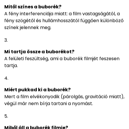
Mitől színes a buborék?
A fény interferenciája miatt: a film vastagságától, a
fény szögétől és hullámhosszától függően különböző
színek jelennek meg.
Mi tartja össze a buborékot?
A felületi feszültség, ami a buborék filmjét feszesen
tartja.
Miért pukkad ki a buborék?
Mert a film elvékonyodik (párolgás, gravitáció miatt),
végül már nem bírja tartani a nyomást.
Miből áll a buborék filmje?