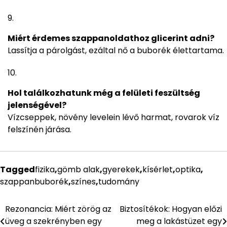
Miért érdemes szappanoldathoz glicerint adni?
Lassítja a párolgást, ezáltal nő a buborék élettartama.
Hol találkozhatunk még a felületi feszültség
jelenségével?
Vízcseppek, növény levelein lévő harmat, rovarok víz
felszínén járása.
Tagged
fizika
,
gömb alak
,
gyerekek
,
kísérlet
,
optika
,
szappanbuborék
,
színes
,
tudomány
Rezonancia: Miért zörög az
Biztosítékok: Hogyan előzi
Bejegyzés
üveg a szekrényben egy
meg a lakástüzet egy