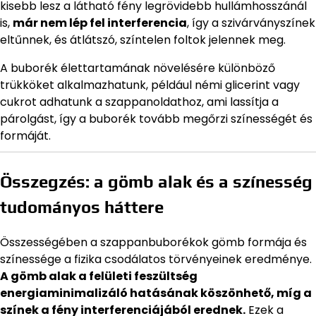
kisebb lesz a látható fény legrövidebb hullámhosszánál
is,
már nem lép fel interferencia
, így a szivárványszínek
eltűnnek, és átlátszó, színtelen foltok jelennek meg.
A buborék élettartamának növelésére különböző
trükköket alkalmazhatunk, például némi glicerint vagy
cukrot adhatunk a szappanoldathoz, ami lassítja a
párolgást, így a buborék tovább megőrzi színességét és
formáját.
Összegzés: a gömb alak és a színesség
tudományos háttere
Összességében a szappanbuborékok gömb formája és
színessége a fizika csodálatos törvényeinek eredménye.
A gömb alak a felületi feszültség
energiaminimalizáló hatásának köszönhető, míg a
színek a fény interferenciájából erednek.
Ezek a