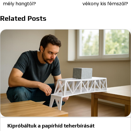
navigáció
mély hangtól?
vékony kis fémszál?
Related Posts
Kipróbáltuk a papírhíd teherbírását