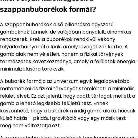
szappanbuborékok formái?
A szappanbuborékok első pillantásra egyszerű
gömböknek tűnnek, de valójában bonyolult, dinamikus
rendszerek. Ezek a buborékok rendkívül vékony
folyadékhártyából állnak, amely levegőt zár körbe. A
gömb alak nem véletlen, hanem a fizikai törvények
természetes következménye, amely a felületek energia-
minimalizálására törekszik.
A buborék formája az univerzum egyik legalapvetőbb
matematikai és fizikai törvényét szemlélteti: a minimális
felület elvét. Ez azt jelenti, hogy adott térfogat mellett a
gömb a lehető legkisebb felületű test. Ennek
köszönhető, hogy a buborék mindig gömb alakú, hacsak
külső hatás – például gravitáció vagy egy másik test –
meg nem változtatja ezt.
A szappanbuborékok formájának tanulmányozása segít