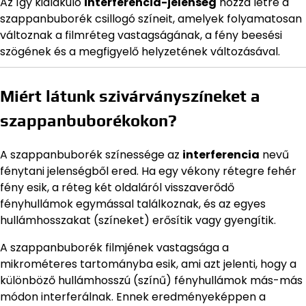
Az így kialakuló
interferencia-jelenség
hozza létre a
szappanbuborék csillogó színeit, amelyek folyamatosan
változnak a filmréteg vastagságának, a fény beesési
szögének és a megfigyelő helyzetének változásával.
Miért látunk szivárványszíneket a
szappanbuborékokon?
A szappanbuborék színessége az
interferencia
nevű
fénytani jelenségből ered. Ha egy vékony rétegre fehér
fény esik, a réteg két oldaláról visszaverődő
fényhullámok egymással találkoznak, és az egyes
hullámhosszakat (színeket) erősítik vagy gyengítik.
A szappanbuborék filmjének vastagsága a
mikrométeres tartományba esik, ami azt jelenti, hogy a
különböző hullámhosszú (színű) fényhullámok más-más
módon interferálnak. Ennek eredményeképpen a