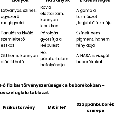
Előnyök
Hátrányok
Érdekességek
Rövid
Látványos, színes,
A gömb a
élettartam,
egyszerű
természet
könnyen
megfigyelni
„legjobb” formája
kipukkan
Tanulásra kiváló
Párolgás
Színeit nem
szemléltető
gyorsítja a
pigment, hanem
eszköz
leépülést
fény adja
Hő,
Otthon is könnyen
A NASA is vizsgál
páratartalom
előállítható
buborékokat
befolyásolja
Fő fizikai törvényszerűségek a buborékokban –
összefoglaló táblázat
Szappanbuborék
Fizikai törvény
Mit ír le?
szerepe