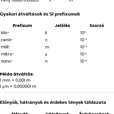
Fény hullámhossza
λ
m
Gyakori átváltások és SI prefixumok
Prefixum
Jelölés
Szorzó
kilo-
k
10³
centi-
c
10⁻²
milli-
m
10⁻³
mikro-
μ
10⁻⁶
nano-
n
10⁻⁹
Példa átváltás:
1 mm = 0,001 m
1 μm = 0,000001 m
Előnyök, hátrányok és érdekes tények táblázata