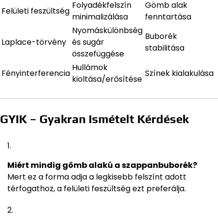
Folyadékfelszín
Gömb alak
Felületi feszültség
minimalizálása
fenntartása
Nyomáskülönbség
Buborék
Laplace-törvény
és sugár
stabilitása
összefüggése
Hullámok
Fényinterferencia
Színek kialakulása
kioltása/erősítése
GYIK – Gyakran Ismételt Kérdések
Miért mindig gömb alakú a szappanbuborék?
Mert ez a forma adja a legkisebb felszínt adott
térfogathoz, a felületi feszültség ezt preferálja.