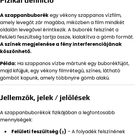
Fizikai definíció
A szappanbuborék
egy vékony szappanos vízfilm,
amely levegőt zár magába, miközben a film mindkét
oldalán levegővel érintkezik. A buborék felszínét a
felületi feszültség tartja össze, kialakítva a gömb formát.
A színek megjelenése a fény interferenciájának
köszönhető.
Példa:
Ha szappanos vízbe mártunk egy buborékfújót,
majd kifújjuk, egy vékony filmrétegű, színes, látható
gömböt kapunk, amely többnyire gömb alakú.
Jellemzők, jelek / jelölések
A szappanbuborékok fizikájában a legfontosabb
mennyiségek:
Felületi feszültség (γ)
– A folyadék felszínének