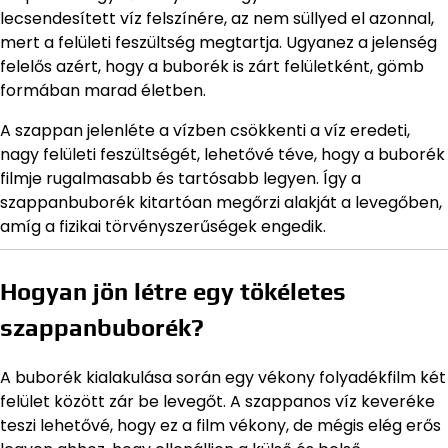
lecsendesített víz felszínére, az nem süllyed el azonnal,
mert a felületi feszültség megtartja. Ugyanez a jelenség
felelős azért, hogy a buborék is zárt felületként, gömb
formában marad életben.
A szappan jelenléte a vízben csökkenti a víz eredeti,
nagy felületi feszültségét, lehetővé téve, hogy a buborék
filmje rugalmasabb és tartósabb legyen. Így a
szappanbuborék kitartóan megőrzi alakját a levegőben,
amíg a fizikai törvényszerűségek engedik.
Hogyan jön létre egy tökéletes
szappanbuborék?
A buborék kialakulása során egy vékony folyadékfilm két
felület között zár be levegőt. A szappanos víz keveréke
teszi lehetővé, hogy ez a film vékony, de mégis elég erős