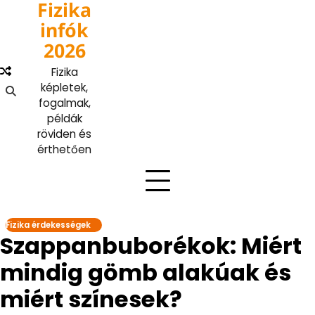
Fizika
Skip
to
infók
content
2026
Fizika
képletek,
fogalmak,
példák
röviden és
érthetően
Fizika érdekességek
Szappanbuborékok: Miért
mindig gömb alakúak és
miért színesek?