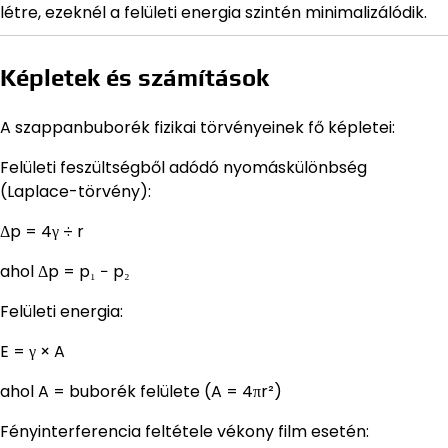
létre, ezeknél a felületi energia szintén minimalizálódik.
Képletek és számítások
A szappanbuborék fizikai törvényeinek fő képletei:
Felületi feszültségből adódó nyomáskülönbség
(Laplace-törvény):
Δp = 4γ ÷ r
ahol Δp = p₁ − p₂
Felületi energia:
E = γ × A
ahol A = buborék felülete (A = 4πr²)
Fényinterferencia feltétele vékony film esetén: