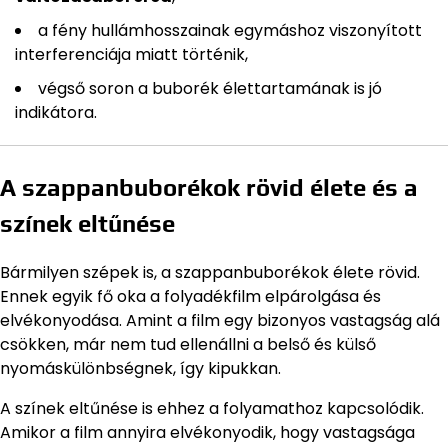
a fény hullámhosszainak egymáshoz viszonyított
interferenciája miatt történik,
végső soron a buborék élettartamának is jó
indikátora.
A szappanbuborékok rövid élete és a
színek eltűnése
Bármilyen szépek is, a szappanbuborékok élete rövid.
Ennek egyik fő oka a folyadékfilm elpárolgása és
elvékonyodása. Amint a film egy bizonyos vastagság alá
csökken, már nem tud ellenállni a belső és külső
nyomáskülönbségnek, így kipukkan.
A színek eltűnése is ehhez a folyamathoz kapcsolódik.
Amikor a film annyira elvékonyodik, hogy vastagsága