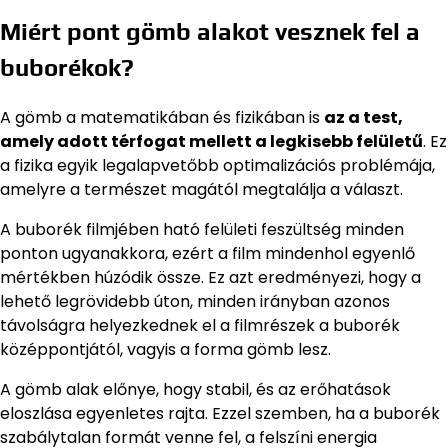
Miért pont gömb alakot vesznek fel a
buborékok?
A gömb a matematikában és fizikában is
az a test,
amely adott térfogat mellett a legkisebb felületű
. Ez
a fizika egyik legalapvetőbb optimalizációs problémája,
amelyre a természet magától megtalálja a választ.
A buborék filmjében ható felületi feszültség minden
ponton ugyanakkora, ezért a film mindenhol egyenlő
mértékben húzódik össze. Ez azt eredményezi, hogy a
lehető legrövidebb úton, minden irányban azonos
távolságra helyezkednek el a filmrészek a buborék
középpontjától, vagyis a forma gömb lesz.
A gömb alak előnye, hogy stabil, és az erőhatások
eloszlása egyenletes rajta. Ezzel szemben, ha a buborék
szabálytalan formát venne fel, a felszíni energia