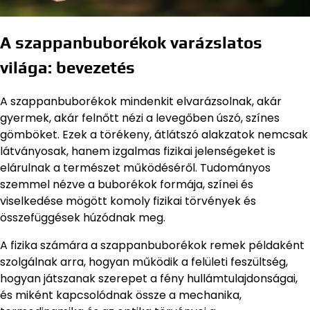
A szappanbuborékok varázslatos
világa: bevezetés
A szappanbuborékok mindenkit elvarázsolnak, akár
gyermek, akár felnőtt nézi a levegőben úszó, színes
gömböket. Ezek a törékeny, átlátszó alakzatok nemcsak
látványosak, hanem izgalmas fizikai jelenségeket is
elárulnak a természet működéséről. Tudományos
szemmel nézve a buborékok formája, színei és
viselkedése mögött komoly fizikai törvények és
összefüggések húzódnak meg.
A fizika számára a szappanbuborékok remek példaként
szolgálnak arra, hogyan működik a felületi feszültség,
hogyan játszanak szerepet a fény hullámtulajdonságai,
és miként kapcsolódnak össze a mechanika,