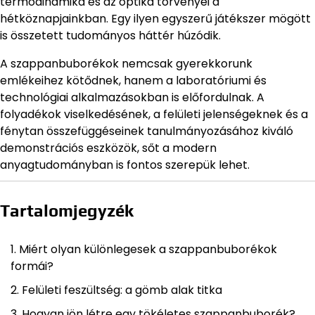
termodinamika és az optika törvényei a
hétköznapjainkban. Egy ilyen egyszerű játékszer mögött
is összetett tudományos háttér húzódik.
A szappanbuborékok nemcsak gyerekkorunk
emlékeihez kötődnek, hanem a laboratóriumi és
technológiai alkalmazásokban is előfordulnak. A
folyadékok viselkedésének, a felületi jelenségeknek és a
fénytan összefüggéseinek tanulmányozásához kiváló
demonstrációs eszközök, sőt a modern
anyagtudományban is fontos szerepük lehet.
Tartalomjegyzék
Miért olyan különlegesek a szappanbuborékok
formái?
Felületi feszültség: a gömb alak titka
Hogyan jön létre egy tökéletes szappanbuborék?