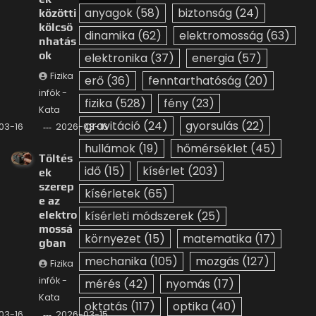
anyagok
(58)
biztonság
(24)
közötti
kölcsö
dinamika
(62)
elektromosság
(63)
nhatás
ok
elektronika
(37)
energia
(57)
Fizika
erő
(36)
fenntarthatóság
(20)
infók -
fizika
(528)
fény
(23)
Kata
gravitáció
(24)
gyorsulás
(22)
03-16
2026-03-16
hullámok
(19)
hőmérséklet
(45)
Töltés
idő
(15)
kísérlet
(203)
ek
szerep
kísérletek
(65)
e az
elektro
kísérleti módszerek
(25)
mossá
környezet
(15)
matematika
(17)
gban
mechanika
(105)
mozgás
(127)
Fizika
infók -
mérés
(42)
nyomás
(17)
Kata
oktatás
(117)
optika
(40)
03-16
2026-03-15