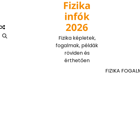
Fizika
Skip
to
infók
content
2026
Fizika képletek,
fogalmak, példák
röviden és
érthetően
FIZIKA FOGAL