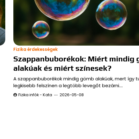
Fizika érdekességek
Szappanbuborékok: Miért mindig
alakúak és miért színesek?
A szappanbuborékok mindig gömb alakúak, mert így t
legkisebb felszínen a legtöbb levegőt bezárni.…
Fizika infók - Kata
2026-05-08