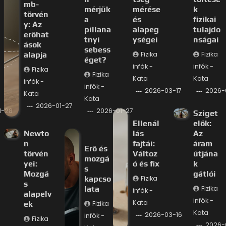
mb-
mérjük
mérése
k
törvén
a
és
fizikai
y: Az
pillana
alapeg
tulajdo
erőhat
tnyi
ységei
nságai
ások
sebess
alapja
Fizika
Fizika
éget?
infók -
infók -
Fizika
Fizika
Kata
Kata
infók -
infók -
2026-03-17
2026-
Kata
Kata
2026-01-27
1-28
2026-01-27
Sziget
Ellenál
elők:
Newto
lás
Az
n
fajtái:
áram
Erő és
törvén
Változ
útjána
mozgá
yei:
ó és fix
k
s
Mozgá
gátlói
kapcso
Fizika
s
lata
Fizika
infók -
alapelv
infók -
Kata
ek
Fizika
Kata
2026-03-16
infók -
Fizika
2026-