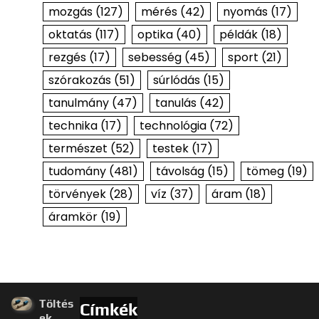
mozgás
(127)
mérés
(42)
nyomás
(17)
oktatás
(117)
optika
(40)
példák
(18)
rezgés
(17)
sebesség
(45)
sport
(21)
szórakozás
(51)
súrlódás
(15)
tanulmány
(47)
tanulás
(42)
technika
(17)
technológia
(72)
természet
(52)
testek
(17)
tudomány
(481)
távolság
(15)
tömeg
(19)
törvények
(28)
víz
(37)
áram
(18)
áramkör
(19)
Töltés
Címkék
ek