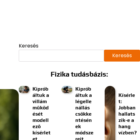
Keresés
Keresés
Fizika tudásbázis:
Kiprób
Kiprób
áltuk a
áltuk a
Kísérle
villám
légelle
t:
működ
nállás
Jobban
ését
csökke
hallats
modell
ntésén
zik-e a
ező
ek
hang
kísérlet
módsze
vízben?
et
reit