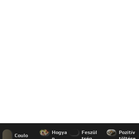
Hogya
Feszül
Pozitív
Coulo
n
tség
töltése