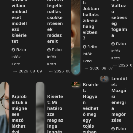
t:
villám
légelle
Változ
Jobban
működ
nállás
ó
hallats
ését
csökke
sebess
zik-e a
modell
ntésén
ég
hang
ező
ek
fogalm
vízben
kísérle
módsz
a
?
tet
ereit
Fizika
Fizika
Fizika
Fizika
infók -
infók -
infók -
infók -
Kata
Kata
Kata
Kata
2026-0
2026-08-07
2026-08-09
2026-08-08
Lendül
Kísérle
et:
t:
Mozgá
Kiprób
Kísérle
Hogya
si
áltuk a
t: Mi
n
energi
mágne
határo
védhet
a
ses
zza
ő meg
megőr
mező
meg az
egy
zése
láthat
inga
tojás
Fizika
óvá
lengés
zuhan