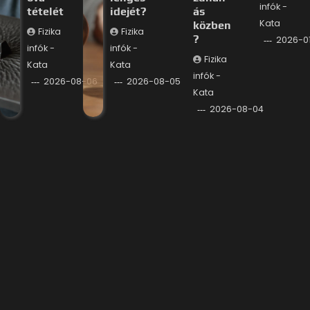
infók -
tételét
idejét?
ás
Kata
közben
Fizika
Fizika
?
2026-0
infók -
infók -
Fizika
Kata
Kata
infók -
2026-08-06
2026-08-05
Kata
2026-08-04