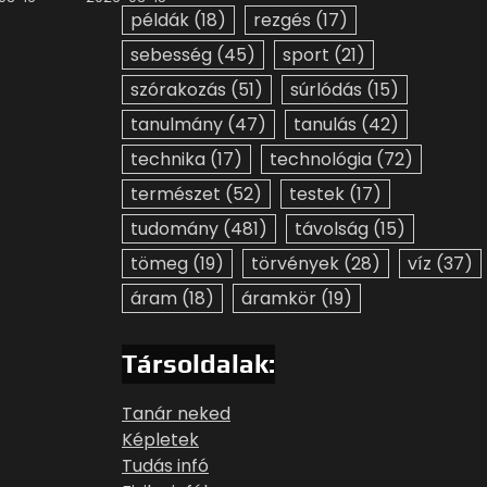
példák
(18)
rezgés
(17)
sebesség
(45)
sport
(21)
szórakozás
(51)
súrlódás
(15)
tanulmány
(47)
tanulás
(42)
technika
(17)
technológia
(72)
természet
(52)
testek
(17)
tudomány
(481)
távolság
(15)
tömeg
(19)
törvények
(28)
víz
(37)
áram
(18)
áramkör
(19)
Társoldalak:
Tanár neked
Képletek
Tudás infó