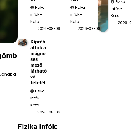
Fizika
Fizika
Fizika
infók -
infók -
infók -
Kata
Kata
Kata
2026-
2026-08-09
2026-08-08
Kiprób
áltuk a
mágne
 gömb
ses
mező
látható
udnak a
vá
tételét
Fizika
infók -
Kata
2026-08-06
Fizika infók: