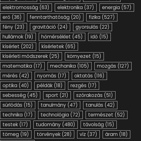
elektromosság
(63)
elektronika
(37)
energia
(57)
erő
(36)
fenntarthatóság
(20)
fizika
(527)
fény
(23)
gravitáció
(24)
gyorsulás
(22)
hullámok
(19)
hőmérséklet
(45)
idő
(15)
kísérlet
(202)
kísérletek
(65)
kísérleti módszerek
(25)
környezet
(15)
matematika
(17)
mechanika
(105)
mozgás
(127)
mérés
(42)
nyomás
(17)
oktatás
(116)
optika
(40)
példák
(18)
rezgés
(17)
sebesség
(45)
sport
(21)
szórakozás
(51)
súrlódás
(15)
tanulmány
(47)
tanulás
(42)
technika
(17)
technológia
(72)
természet
(52)
testek
(17)
tudomány
(480)
távolság
(15)
tömeg
(19)
törvények
(28)
víz
(37)
áram
(18)