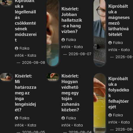
Kipróbált
uk a
Kipróbált
Kísérlet:
légellenáll
uk a
Jobban
ás
mágneses
hallatszik
csökkenté
mező
-e a hang
sének
láthatóvá
vízben?
módszerei
tételét
Fizika
t
Fizika
infók - Kata
Fizika
infók - Kata
2026-08-07
infók - Kata
2026-08
2026-08-08
Kísérlet:
Kísérlet:
Kipróbált
Mi
Hogyan
uk a
határozza
védhető
folyadéko
meg az
meg egy
k
inga
tojás
felhajtóer
lengésidej
zuhanás
ejét
ét?
közben?
Fizika
Fizika
Fizika
infók - Kata
infók - Kata
infók - Kata
2026-08
2026-08-05
2026-08-04