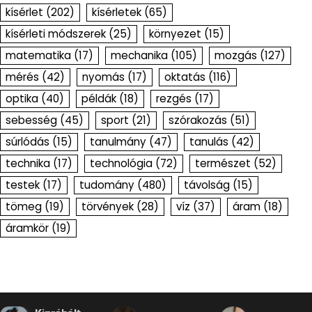
kísérlet
(202)
kísérletek
(65)
kísérleti módszerek
(25)
környezet
(15)
matematika
(17)
mechanika
(105)
mozgás
(127)
mérés
(42)
nyomás
(17)
oktatás
(116)
optika
(40)
példák
(18)
rezgés
(17)
sebesség
(45)
sport
(21)
szórakozás
(51)
súrlódás
(15)
tanulmány
(47)
tanulás
(42)
technika
(17)
technológia
(72)
természet
(52)
testek
(17)
tudomány
(480)
távolság
(15)
tömeg
(19)
törvények
(28)
víz
(37)
áram
(18)
áramkör
(19)