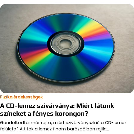
Fizika érdekességek
A CD-lemez szivárványa: Miért látunk
színeket a fényes korongon?
Gondolkodtál már rajta, miért szivárványszínű a CD-lemez
felülete? A titok a lemez finom barázdáiban rejlik:…