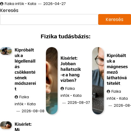
Fizika infók - Kata
2026-04-27
Keresés
Keresés
Fizika tudásbázis:
Kipróbált
uk a
Kipróbált
Kísérlet:
légellenáll
uk a
Jobban
ás
mágneses
hallatszik
csökkenté
mező
-e a hang
sének
láthatóvá
vízben?
módszerei
tételét
Fizika
t
Fizika
infók - Kata
Fizika
infók - Kata
2026-08-07
infók - Kata
2026-08
2026-08-08
Kísérlet:
Mi