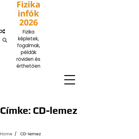
Fizika
Skip
to
infók
content
2026
Fizika
képletek,
fogalmak,
példák
röviden és
érthetően
Címke:
CD-lemez
Home
CD-lemez