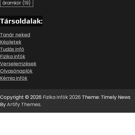
áramkör
(19)
Társoldalak:
Tanár neked
Képletek
Tudás infó
Fizika infók
Verselemzések
Olvasónaplók
Kémia infók
Copyright © 2026
Fizika infók 2026
Theme: Timely News
By
Artify Themes
.