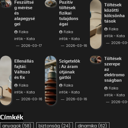
Feszültsé
Pozitív
Töltések
g mérése
töltések
közötti
és
fizikai
kölcsönha
alapegysé
tulajdons
tások
gei
ágai
Fizika
Fizika
Fizika
infók - Kata
infók - Kata
infók - Kata
2026-03-
2026-03-17
2026-03-16
Töltések
Ellenállás
Szigetelők
szerepe
fajtái:
: Az áram
az
Változó
útjának
elektromo
és fix
gátlói
sságban
Fizika
Fizika
Fizika
infók - Kata
infók - Kata
infók - Kata
2026-03-16
2026-03-16
2026-03-
Címkék
anyagok
(58)
biztonság
(24)
dinamika
(62)