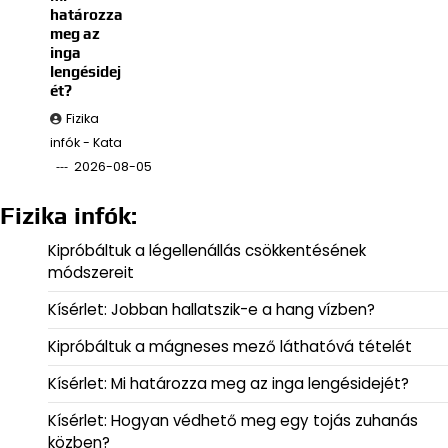
határozza
meg az
inga
lengésidej
ét?
Fizika
infók - Kata
2026-08-05
Fizika infók:
Kipróbáltuk a légellenállás csökkentésének
módszereit
Kísérlet: Jobban hallatszik-e a hang vízben?
Kipróbáltuk a mágneses mező láthatóvá tételét
Kísérlet: Mi határozza meg az inga lengésidejét?
Kísérlet: Hogyan védhető meg egy tojás zuhanás
közben?