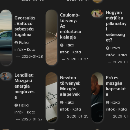
Hogyan
Coulomb-
Gyorsulás
mérjük a
törvény:
: Változó
pillanatny
Az
sebesség
i
erőhatáso
fogalma
sebesség
k alapja
et?
Fizika
Fizika
Fizika
infók - Kata
infók - Kata
infók - Kata
2026-01-28
2026-01-27
2026-01-
Lendület:
Newton
Erő és
Mozgási
törvényei:
mozgás
energia
Mozgás
kapcsolat
megőrzés
alapelvek
a
e
Fizika
Fizika
Fizika
infók - Kata
infók - Kata
infók - Kata
2026-01-25
2026-01-
2026-01-27