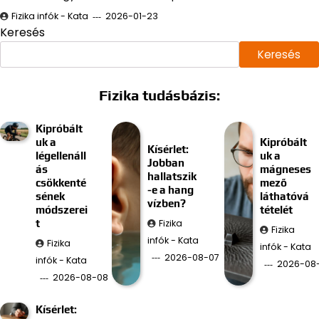
Fizika infók - Kata
2026-01-23
Keresés
Keresés
Fizika tudásbázis:
Kipróbált
uk a
Kipróbált
Kísérlet:
légellenáll
uk a
Jobban
ás
mágneses
hallatszik
csökkenté
mező
-e a hang
sének
láthatóvá
vízben?
módszerei
tételét
Fizika
t
Fizika
infók - Kata
Fizika
infók - Kata
2026-08-07
infók - Kata
2026-08
2026-08-08
Kísérlet: