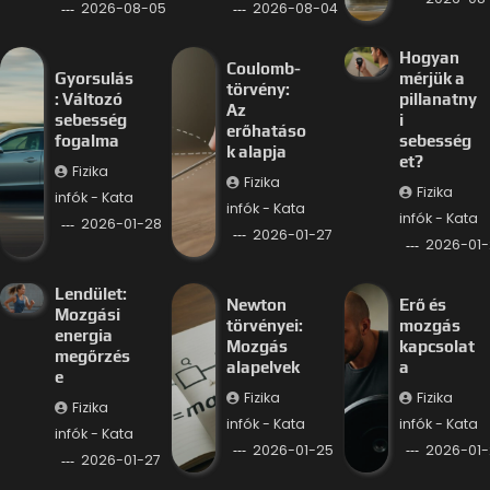
2026-08-05
2026-08-04
Hogyan
Coulomb-
Gyorsulás
mérjük a
törvény:
: Változó
pillanatny
Az
sebesség
i
erőhatáso
fogalma
sebesség
k alapja
et?
Fizika
Fizika
Fizika
infók - Kata
infók - Kata
infók - Kata
2026-01-28
2026-01-27
2026-01-
Lendület:
Newton
Erő és
Mozgási
törvényei:
mozgás
energia
Mozgás
kapcsolat
megőrzés
alapelvek
a
e
Fizika
Fizika
Fizika
infók - Kata
infók - Kata
infók - Kata
2026-01-25
2026-01-
2026-01-27