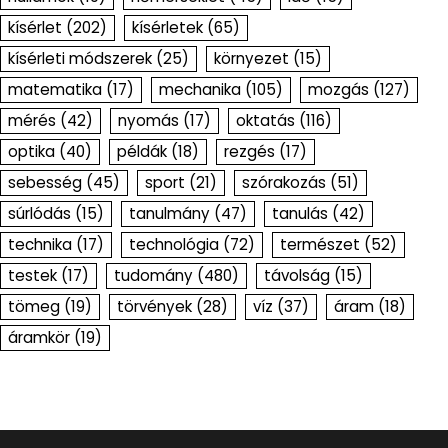
kísérlet
(202)
kísérletek
(65)
kísérleti módszerek
(25)
környezet
(15)
matematika
(17)
mechanika
(105)
mozgás
(127)
mérés
(42)
nyomás
(17)
oktatás
(116)
optika
(40)
példák
(18)
rezgés
(17)
sebesség
(45)
sport
(21)
szórakozás
(51)
súrlódás
(15)
tanulmány
(47)
tanulás
(42)
technika
(17)
technológia
(72)
természet
(52)
testek
(17)
tudomány
(480)
távolság
(15)
tömeg
(19)
törvények
(28)
víz
(37)
áram
(18)
áramkör
(19)