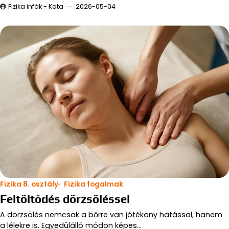
Fizika infók - Kata
2026-05-04
Fizika 8. osztály
Fizika fogalmak
Feltöltődés dörzsöléssel
A dörzsölés nemcsak a bőrre van jótékony hatással, hanem
a lélekre is. Egyedülálló módon képes…