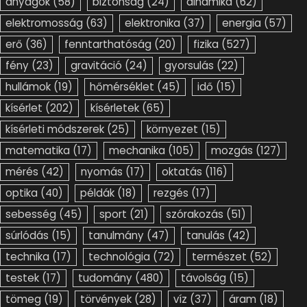
anyagok
(58)
biztonság
(24)
dinamika
(62)
elektromosság
(63)
elektronika
(37)
energia
(57)
erő
(36)
fenntarthatóság
(20)
fizika
(527)
fény
(23)
gravitáció
(24)
gyorsulás
(22)
hullámok
(19)
hőmérséklet
(45)
idő
(15)
kísérlet
(202)
kísérletek
(65)
kísérleti módszerek
(25)
környezet
(15)
matematika
(17)
mechanika
(105)
mozgás
(127)
mérés
(42)
nyomás
(17)
oktatás
(116)
optika
(40)
példák
(18)
rezgés
(17)
sebesség
(45)
sport
(21)
szórakozás
(51)
súrlódás
(15)
tanulmány
(47)
tanulás
(42)
technika
(17)
technológia
(72)
természet
(52)
testek
(17)
tudomány
(480)
távolság
(15)
tömeg
(19)
törvények
(28)
víz
(37)
áram
(18)