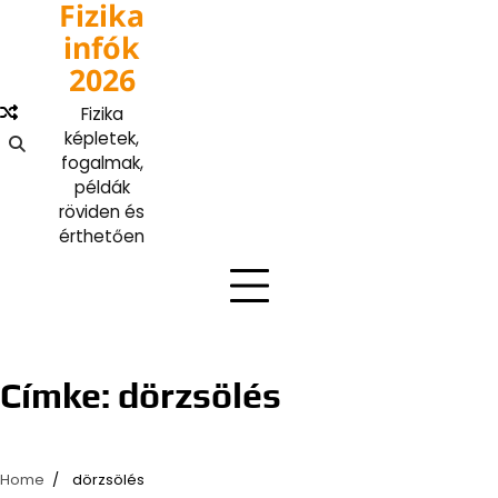
Fizika
Skip
to
infók
content
2026
Fizika
képletek,
fogalmak,
példák
röviden és
érthetően
Címke:
dörzsölés
Home
dörzsölés