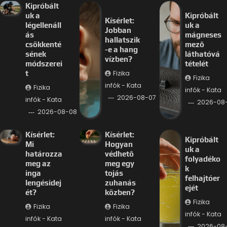
Kipróbált
uk a
Kipróbált
Kísérlet:
légellenáll
uk a
Jobban
ás
mágneses
hallatszik
csökkenté
mező
-e a hang
sének
láthatóvá
vízben?
módszerei
tételét
Fizika
t
Fizika
infók - Kata
Fizika
infók - Kata
2026-08-07
infók - Kata
2026-08
2026-08-08
Kísérlet:
Kísérlet:
Kipróbált
Mi
Hogyan
uk a
határozza
védhető
folyadéko
meg az
meg egy
k
inga
tojás
felhajtóer
lengésidej
zuhanás
ejét
ét?
közben?
Fizika
Fizika
Fizika
infók - Kata
infók - Kata
infók - Kata
2026-08