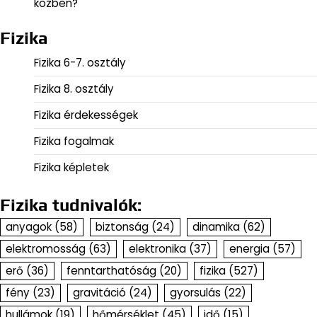
közben?
Fizika
Fizika 6-7. osztály
Fizika 8. osztály
Fizika érdekességek
Fizika fogalmak
Fizika képletek
Fizika tudnivalók:
anyagok
(58)
biztonság
(24)
dinamika
(62)
elektromosság
(63)
elektronika
(37)
energia
(57)
erő
(36)
fenntarthatóság
(20)
fizika
(527)
fény
(23)
gravitáció
(24)
gyorsulás
(22)
hullámok
(19)
hőmérséklet
(45)
idő
(15)