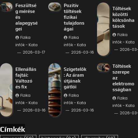
Feszültsé
Pozitív
Töltések
g mérése
töltések
közötti
és
fizikai
kölcsönha
alapegysé
tulajdons
tások
gei
ágai
Fizika
Fizika
Fizika
infók - Kata
infók - Kata
infók - Kata
2026-03-
2026-03-17
2026-03-16
Töltések
Ellenállás
Szigetelők
szerepe
fajtái:
: Az áram
az
Változó
útjának
elektromo
és fix
gátlói
sságban
Fizika
Fizika
Fizika
infók - Kata
infók - Kata
infók - Kata
2026-03-16
2026-03-16
2026-03-
Címkék