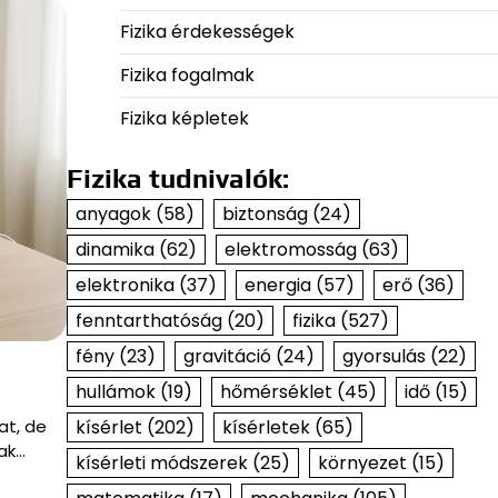
Fizika érdekességek
Fizika fogalmak
Fizika képletek
Fizika tudnivalók:
anyagok
(58)
biztonság
(24)
dinamika
(62)
elektromosság
(63)
elektronika
(37)
energia
(57)
erő
(36)
fenntarthatóság
(20)
fizika
(527)
fény
(23)
gravitáció
(24)
gyorsulás
(22)
hullámok
(19)
hőmérséklet
(45)
idő
(15)
at, de
kísérlet
(202)
kísérletek
(65)
ak…
kísérleti módszerek
(25)
környezet
(15)