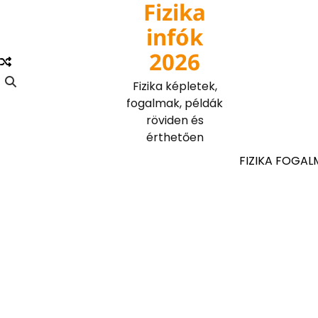
Fizika
Skip
to
infók
content
2026
Fizika képletek,
fogalmak, példák
röviden és
érthetően
FIZIKA FOGAL