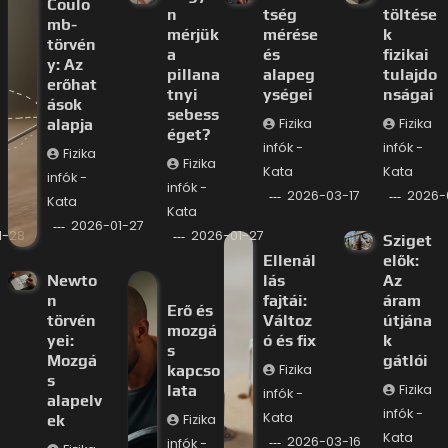
Coulo
n
tség
töltése
mb-
mérjük
mérése
k
törvén
a
és
fizikai
y: Az
pillana
alapeg
tulajdo
erőhat
tnyi
ységei
nságai
ások
sebess
alapja
Fizika
Fizika
éget?
infók -
infók -
Fizika
Fizika
Kata
Kata
infók -
infók -
2026-03-17
2026-
Kata
Kata
2026-01-27
1-28
2026-01-27
Sziget
Ellenál
elők:
Newto
lás
Az
n
fajtái:
áram
Erő és
törvén
Változ
útjána
mozgá
yei:
ó és fix
k
s
Mozgá
gátlói
kapcso
Fizika
s
lata
Fizika
infók -
alapelv
infók -
Kata
ek
Fizika
Kata
2026-03-16
infók -