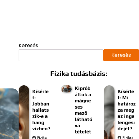
Keresés
Keresés
Fizika tudásbázis:
Kiprób
Kísérle
Kísérle
áltuk a
t:
t: Mi
mágne
Jobban
határoz
ses
hallats
za meg
mező
zik-e a
az inga
látható
hang
lengési
vá
vízben?
dejét?
tételét
Fizika
Fizika