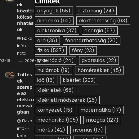
Címkék
ek
anyagok
(58)
biztonság
(24)
közötti
kölcsö
dinamika
(62)
elektromosság
(63)
nhatás
ok
elektronika
(37)
energia
(57)
Fizika
erő
(36)
fenntarthatóság
(20)
infók -
fizika
(527)
fény
(23)
Kata
gravitáció
(24)
gyorsulás
(22)
03-16
2026-03-16
hullámok
(19)
hőmérséklet
(45)
Töltés
idő
(15)
kísérlet
(202)
ek
szerep
kísérletek
(65)
e az
elektro
kísérleti módszerek
(25)
mossá
környezet
(15)
matematika
(17)
gban
mechanika
(105)
mozgás
(127)
Fizika
infók -
mérés
(42)
nyomás
(17)
Kata