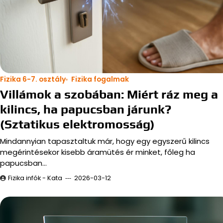
Fizika 6-7. osztály
Fizika fogalmak
Villámok a szobában: Miért ráz meg a
kilincs, ha papucsban járunk?
(Sztatikus elektromosság)
Mindannyian tapasztaltuk már, hogy egy egyszerű kilincs
megérintésekor kisebb áramütés ér minket, főleg ha
papucsban…
Fizika infók - Kata
2026-03-12