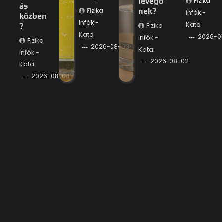
levegő
Fizika
ás
Fizika
nek?
infók -
közben
infók -
Kata
?
Fizika
Kata
2026-0
infók -
Fizika
2026-08-03
Kata
infók -
2026-08-02
Kata
2026-08-04