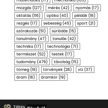
matematika
(17)
mechanika
(105)
mozgás
(127)
mérés
(42)
nyomás
(17)
oktatás
(116)
optika
(40)
példák
(18)
rezgés
(17)
sebesség
(45)
sport
(21)
szórakozás
(51)
súrlódás
(15)
tanulmány
(47)
tanulás
(42)
technika
(17)
technológia
(71)
természet
(52)
testek
(17)
tudomány
(479)
távolság
(15)
tömeg
(19)
törvények
(28)
víz
(37)
áram
(18)
áramkör
(19)
Töltés