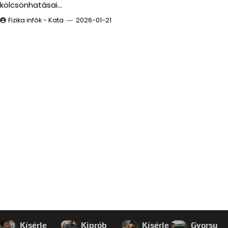
kölcsönhatásai…
Fizika infók - Kata
2026-01-21
Kísérle
Kiprób
Kísérle
Gyorsu