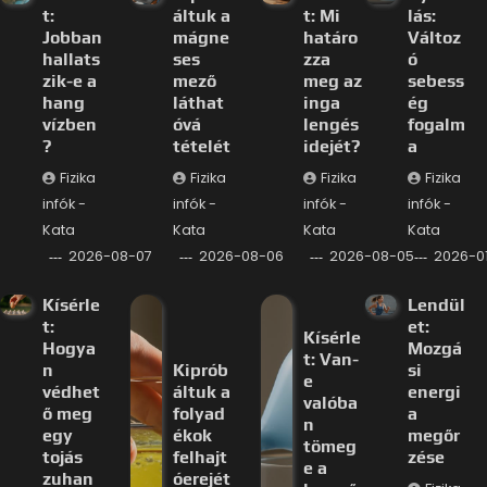
t:
áltuk a
t: Mi
lás:
Jobban
mágne
határo
Változ
hallats
ses
zza
ó
zik-e a
mező
meg az
sebess
hang
láthat
inga
ég
vízben
óvá
lengés
fogalm
?
tételét
idejét?
a
Fizika
Fizika
Fizika
Fizika
infók -
infók -
infók -
infók -
Kata
Kata
Kata
Kata
2026-08-07
2026-08-06
2026-08-05
2026-0
Kísérle
Lendül
t:
et:
Kísérle
Hogya
Mozgá
t: Van-
n
Kiprób
si
e
védhet
áltuk a
energi
valóba
ő meg
folyad
a
n
egy
ékok
megőr
tömeg
tojás
felhajt
zése
e a
zuhan
óerejét