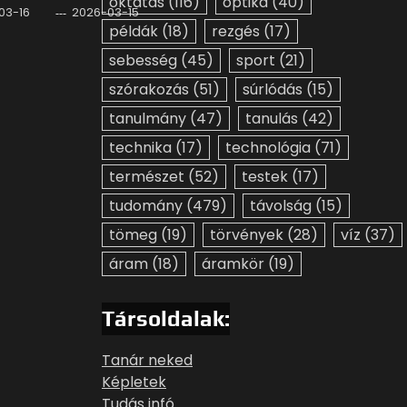
oktatás
(116)
optika
(40)
03-16
2026-03-15
példák
(18)
rezgés
(17)
sebesség
(45)
sport
(21)
szórakozás
(51)
súrlódás
(15)
tanulmány
(47)
tanulás
(42)
technika
(17)
technológia
(71)
természet
(52)
testek
(17)
tudomány
(479)
távolság
(15)
tömeg
(19)
törvények
(28)
víz
(37)
áram
(18)
áramkör
(19)
Társoldalak:
Tanár neked
Képletek
Tudás infó