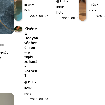
Fizika
infók -
infók -
infók -
Kata
Kata
Kata
2026-08-07
2026-
2026-08-06
Kísérle
t:
Hogyan
védhet
an
ő meg
 erőt
egy
tojás
z
zuhaná
s
közben
?
Fizika
infók -
Kata
2026-08-04