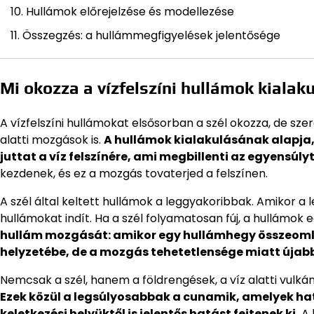
Hullámok előrejelzése és modellezése
Összegzés: a hullámmegfigyelések jelentősége
Mi okozza a vízfelszíni hullámok kialak
A vízfelszíni hullámokat elsősorban a szél okozza, de szer
alatti mozgások is.
A hullámok kialakulásának alapja, 
juttat a víz felszínére, ami megbillenti az egyensúlyt
kezdenek, és ez a mozgás tovaterjed a felszínen.
A szél által keltett hullámok a leggyakoribbak. Amikor a le
hullámokat indít. Ha a szél folyamatosan fúj, a hullámok
hullám mozgását: amikor egy hullámhegy összeomlik,
helyzetébe, de a mozgás tehetetlensége miatt újabb
Nemcsak a szél, hanem a földrengések, a víz alatti vulk
Ezek közül a legsúlyosabbak a cunamik, amelyek hat
keletkezési helyüktől is jelentős hatást fejtenek ki.
A 