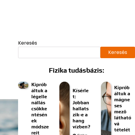
Keresés
Keresés
Fizika tudásbázis:
Kiprób
Kiprób
áltuk a
Kísérle
áltuk a
légelle
t:
mágne
nállás
Jobban
ses
csökke
hallats
mező
ntésén
zik-e a
látható
ek
hang
vá
módsze
vízben?
tételét
reit