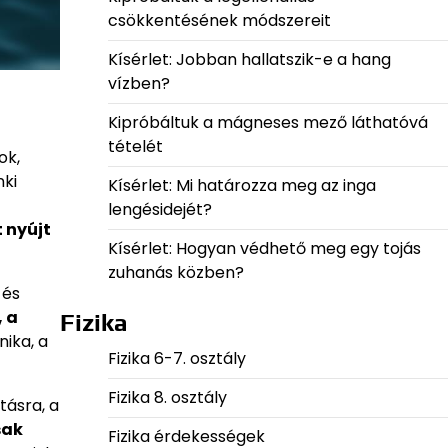
csökkentésének módszereit
Kísérlet: Jobban hallatszik-e a hang
vízben?
Kipróbáltuk a mágneses mező láthatóvá
tételét
ok,
nki
Kísérlet: Mi határozza meg az inga
lengésidejét?
 nyújt
Kísérlet: Hogyan védhető meg egy tojás
zuhanás közben?
 és
 a
Fizika
nika, a
Fizika 6-7. osztály
Fizika 8. osztály
tásra, a
sak
Fizika érdekességek