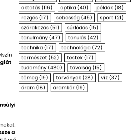
oktatás
(116)
optika
(40)
példák
(18)
rezgés
(17)
sebesség
(45)
sport
(21)
szórakozás
(51)
súrlódás
(15)
tanulmány
(47)
tanulás
(42)
technika
(17)
technológia
(72)
lszín
természet
(52)
testek
(17)
rgiát
tudomány
(480)
távolság
(15)
tömeg
(19)
törvények
(28)
víz
(37)
áram
(18)
áramkör
(19)
a
nsúlyi
ámokat.
ssze a
ítő erő