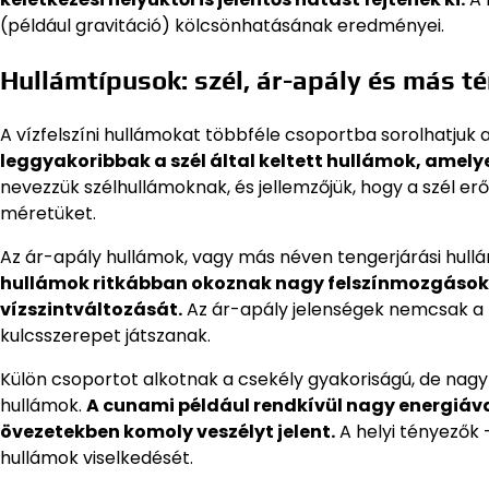
(például gravitáció) kölcsönhatásának eredményei.
Hullámtípusok: szél, ár-apály és más t
A vízfelszíni hullámokat többféle csoportba sorolhatjuk a
leggyakoribbak a szél által keltett hullámok, amely
nevezzük szélhullámoknak, és jellemzőjük, hogy a szél er
méretüket.
Az ár-apály hullámok, vagy más néven tengerjárási hullá
hullámok ritkábban okoznak nagy felszínmozgások
vízszintváltozását.
Az ár-apály jelenségek nemcsak a 
kulcsszerepet játszanak.
Külön csoportot alkotnak a csekély gyakoriságú, de nagy
hullámok.
A cunami például rendkívül nagy energiával
övezetekben komoly veszélyt jelent.
A helyi tényezők 
hullámok viselkedését.