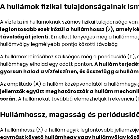
A hullámok fizikai tulajdonságainak is
A vízfelszíni hullámoknak számos fizikai tulajdonsága van
legfontosabb ezek közül a hullámhossz (λ), amely 
távolságát jelenti.
Emellett lényeges még a hullámmag
hullámvölgy legmélyebb pontja közötti távolság.
A hullámok leírásához szükséges még a periódusidő (T), 
hullámhegy elhalad egy adott ponton.
A hullám terjedé
gyorsan halad a vízfelszínen, és összefügg a hullám
Az amplitúdó (A) a hullám középvonalától a hullámhegyig
jellemzők együtt meghatározzák a hullám mechanik
során.
A hullámokat továbbá elemezhetjük frekvencia (f) 
Hullámhossz, magasság és periódusid
A hullámhossz (λ) a hullám egyik legfontosabb jellemzőj
egymást követő hullámhegy vagy hullámvölgy között