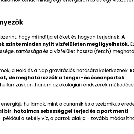
ényezők
szerint, hogy mi indítja el őket és hogyan terjednek.
A
ek szinte minden nyílt vízfelületen megfigyelhetők.
E
őssége, tartóssága és a vízfelület hossza (fetch) meghat
mok, a Hold és a Nap gravitációs hatására keletkeznek.
E
at, de meghatározzák a tenger- és óceánpartok
hullámzásban, hanem az ökológiai rendszerek működésé
 energiájú hullámok, mint a cunamik és a szeizmikus ered
 bír, hatalmas sebességgel terjed és a part menti
– például a sekély víz, a partok alakja – tovább módosítha