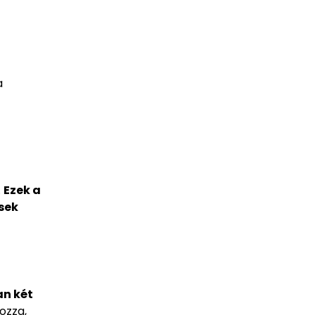
a
.
Ezek a
sek
an két
ozza,