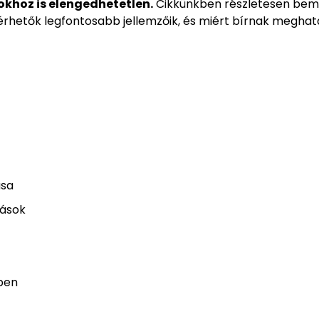
khoz is elengedhetetlen.
Cikkünkben részletesen bemu
mérhetők legfontosabb jellemzőik, és miért bírnak megha
ása
rások
kben