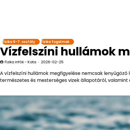
Fizika 6-7. osztály
Fizika fogalmak
Vízfelszíni hullámok 
Fizika infók - Kata
2026-02-25
A vízfelszíni hullámok megfigyelése nemcsak lenyűgöző lá
természetes és mesterséges vizek állapotáról, valamint a