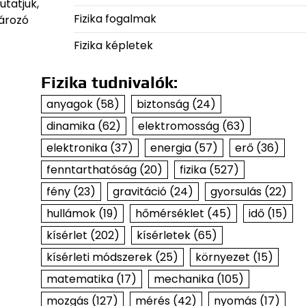
tatjuk,
Fizika fogalmak
tározó
Fizika képletek
Fizika tudnivalók:
anyagok
(58)
biztonság
(24)
dinamika
(62)
elektromosság
(63)
elektronika
(37)
energia
(57)
erő
(36)
fenntarthatóság
(20)
fizika
(527)
fény
(23)
gravitáció
(24)
gyorsulás
(22)
hullámok
(19)
hőmérséklet
(45)
idő
(15)
kísérlet
(202)
kísérletek
(65)
kísérleti módszerek
(25)
környezet
(15)
matematika
(17)
mechanika
(105)
mozgás
(127)
mérés
(42)
nyomás
(17)