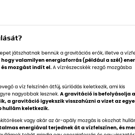
ulását?
epet játszhatnak bennük a gravitációs erők, illetve a vízfe
hogy valamilyen energiaforrás (például a szél) ene
 és mozgást indít el.
A vízrészecskék rezgő mozgásba
vegő a víz felszínén átfúj, súrlódás keletkezik, ami kis
 egyre nagyobbak lesznek.
A gravitáció is befolyásolja 
 a gravitáció igyekszik visszahúzni a vizet az egye
 hullám keletkezik.
ánkitörések vagy akár az ár-apály mozgás is okozhat hull
almas energiával terjednek át a vízfelszínen, és me
hullámok tehát mindig egy energiaforrás és egy visszatér