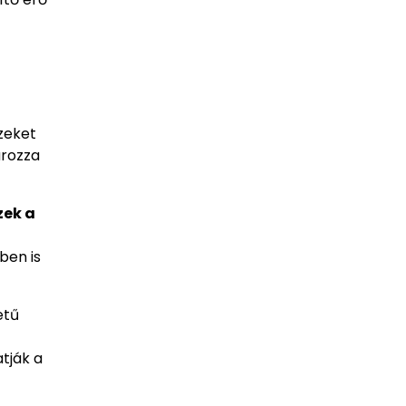
zeket
ározza
zek a
ben is
etű
tják a