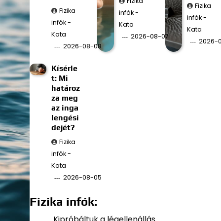
Fizika
Fizika
Fizika
infók -
infók -
infók -
Kata
Kata
Kata
2026-08-07
2026-
2026-08-08
Kísérle
t: Mi
határoz
za meg
az inga
lengési
dejét?
Fizika
infók -
Kata
2026-08-05
Fizika infók:
Kipróbáltuk a légellenállás