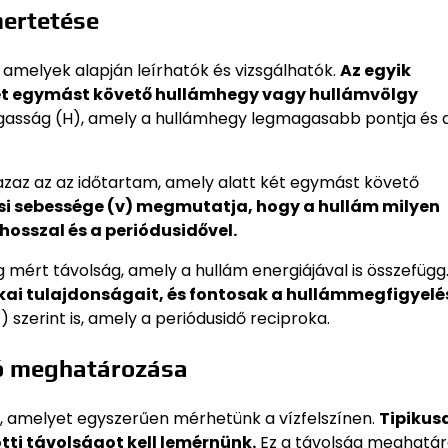
mertetése
, amelyek alapján leírhatók és vizsgálhatók.
Az egyik
két egymást követő hullámhegy vagy hullámvölgy
asság (H), amely a hullámhegy legmagasabb pontja és 
azaz az az időtartam, amely alatt két egymást követő
si sebessége (v) megmutatja, hogy a hullám milyen
hosszal és a periódusidővel.
 mért távolság, amely a hullám energiájával is összefügg
ai tulajdonságait, és fontosak a hullámmegfigyelé
szerint is, amely a periódusidő reciproka.
ő meghatározása
e, amelyet egyszerűen mérhetünk a vízfelszínen.
Tipikus
i távolságot kell lemérnünk.
Ez a távolság meghatár