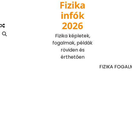
Fizika
Skip
to
infók
content
2026
Fizika képletek,
fogalmak, példák
röviden és
érthetően
FIZIKA FOGAL