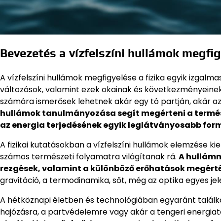
Bevezetés a vízfelszíni hullámok megfi
A vízfelszíni hullámok megfigyelése a fizika egyik izgalm
változások, valamint ezek okainak és következményeinek 
számára ismerősek lehetnek akár egy tó partján, akár a
hullámok tanulmányozása segít megérteni a termés
az energia terjedésének egyik leglátványosabb for
A fizikai kutatásokban a vízfelszíni hullámok elemzése ki
számos természeti folyamatra világítanak rá.
A hullámm
rezgések, valamint a különböző erőhatások megért
gravitáció, a termodinamika, sőt, még az optika egyes j
A hétköznapi életben és technológiában egyaránt találkozu
hajózásra, a partvédelemre vagy akár a tengeri energia