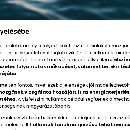
gyelésébe
as területe, amely a folyadékok felszínén kialakuló mozgás
pontos vizsgálatával foglalkozik. Ezek a hullámok minde
z óceán végtelennek tűnő víztömegén állva.
A vízfelszíni
zetes folyamatok működését, valamint betekintést
májába.
emelten fontos, mivel ezek a jelenségek jól modellezhetők
ozgások vizsgálata hozzájárult az energiaterjedés,
éséhez.
A vízfelszíni hullámok például segítenek a mecha
elenségeinek magyarázatában is.
nk a vízfelszíni hullámokkal: gondoljunk csak a vízszállí
termelésre.
A hullámok tanulmányozása tehát nemc