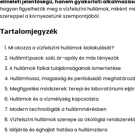
elméleti jelentőségű, hanem gyakorlati alkalmazáso
hogyan figyelhetők meg a vízfelszíni hullámok, miként 
szereppel a környezetünk szempontjából.
Tartalomjegyzék
Mi okozza a vízfelszíni hullámok kialakulását?
Hullámtípusok: szél, ár-apály és más tényezők
A hullámok fizikai tulajdonságainak ismertetése
Hullámhossz, magasság és periódusidő meghatároz
Megfigyelési módszerek: terepi és laboratóriumi eljá
Hullámok és a vízmélység kapcsolata
Modern technológiák a hullámmérésben
Vízfelszíni hullámok szerepe az ökológiai rendszere
Időjárás és éghajlat hatása a hullámzásra