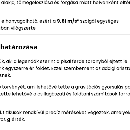
alakja, tömegeloszlása és forgása miatt helyenként elté
 elhanyagolható, ezért a
9,81 m/s²
szolgál egységes
ban világszerte.
ghatározása
, aki a legendák szerint a pisai ferde toronyból ejtett le
 egyszerre ér földet. Ezzel szembement az addigi ariszto
snek.
örvényét, ami lehetővé tette a gravitációs gyorsulás p
ette lehetővé a csillagászati és földtani számítások forr
 fizikusok rendkívül precíz méréseket végeztek, amelye
yos
g
érték.