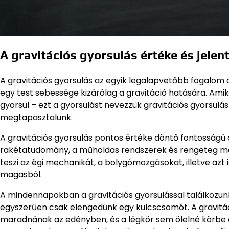
A gravitációs gyorsulás értéke és jele
A gravitációs gyorsulás az egyik legalapvetőbb fogalom 
egy test sebessége kizárólag a gravitáció hatására. Amik
gyorsul – ezt a gyorsulást nevezzük gravitációs gyorsulá
megtapasztalunk.
A gravitációs gyorsulás pontos értéke döntő fontosságú a
rakétatudomány, a műholdas rendszerek és rengeteg mé
teszi az égi mechanikát, a bolygómozgásokat, illetve azt i
magasból.
A mindennapokban a gravitációs gyorsulással találkozunk
egyszerűen csak elengedünk egy kulcscsomót. A gravitáci
maradnának az edényben, és a légkör sem ölelné körbe a 