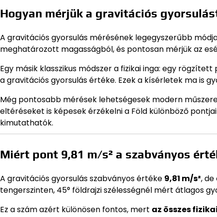
Hogyan mérjük a gravitációs gyorsulás
A gravitációs gyorsulás mérésének legegyszerűbb módja
meghatározott magasságból, és pontosan mérjük az esés 
Egy másik klasszikus módszer a fizikai inga: egy rögzítet
a gravitációs gyorsulás értéke. Ezek a kísérletek ma is 
Még pontosabb mérések lehetségesek modern műszerekke
eltéréseket is képesek érzékelni a Föld különböző pontjain
kimutathatók.
Miért pont 9,81 m/s² a szabványos érté
A gravitációs gyorsulás szabványos értéke
9,81 m/s²
, de
tengerszinten, 45° földrajzi szélességnél mért átlagos gyor
Ez a szám azért különösen fontos, mert
az összes fizika