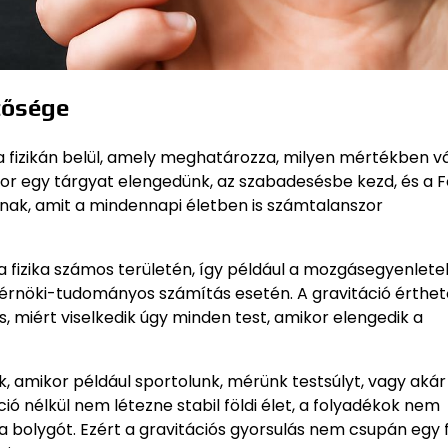
ntősége
a fizikán belül, amely meghatározza, milyen mértékben vá
or egy tárgyat elengedünk, az szabadesésbe kezd, és a Fö
snak, amit a mindennapi életben is számtalanszor
 fizika számos területén, így például a mozgásegyenletek
rnöki-tudományos számítás esetén. A gravitáció érthe
s, miért viselkedik úgy minden test, amikor elengedik a
, amikor például sportolunk, mérünk testsúlyt, vagy akár
ó nélkül nem létezne stabil földi élet, a folyadékok nem
bolygót. Ezért a gravitációs gyorsulás nem csupán egy fi