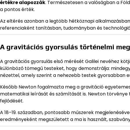
értékre alapozzák
. Természetesen a valóságban a Föld 
a pontos érték.
Az eltérés azonban a legtöbb hétköznapi alkalmazásban
referenciaként tanításban, tudományban és technológiá
A gravitációs gyorsulás történelmi me
A gravitációs gyorsulás első mérését Galilei nevéhez kötjük
különböző tömegű testeket, hogy demonstrálja: mindegyik
nézettel, amely szerint a nehezebb testek gyorsabban e
Később Newton fogalmazta meg a gravitáció egyetemes t
matematikai leírását és számítását is. Newton törvénye t
fejlődését.
A 18–19. században, pontosabb műszerek megjelenésével,
eredményeként megszületett a ma is használt, szabván