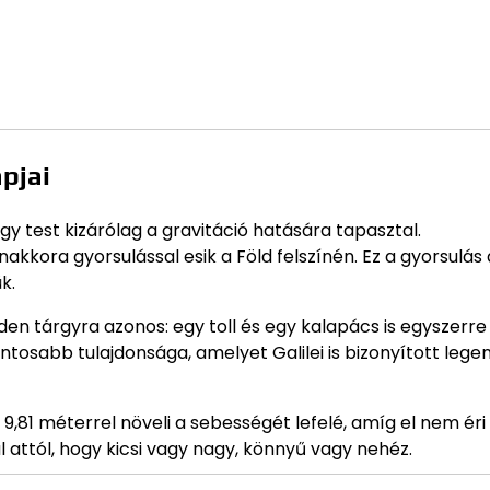
pjai
egy test kizárólag a gravitáció hatására tapasztal.
kkora gyorsulással esik a Föld felszínén. Ez a gyorsulás 
ük.
den tárgyra azonos: egy toll és egy kalapács is egyszerre
ontosabb tulajdonsága, amelyet Galilei is bizonyított lege
81 méterrel növeli a sebességét lefelé, amíg el nem éri
l attól, hogy kicsi vagy nagy, könnyű vagy nehéz.