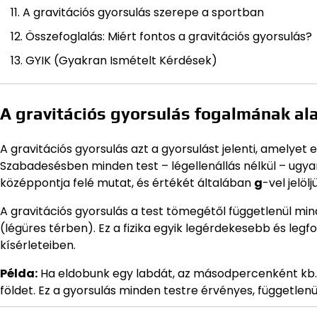
A gravitációs gyorsulás szerepe a sportban
Összefoglalás: Miért fontos a gravitációs gyorsulás?
GYIK (Gyakran Ismételt Kérdések)
A gravitációs gyorsulás fogalmának ala
A gravitációs gyorsulás azt a gyorsulást jelenti, amelyet 
Szabadesésben minden test – légellenállás nélkül – ugyana
középpontja felé mutat, és értékét általában
g
-vel jelölj
A gravitációs gyorsulás a test tömegétől függetlenül min
(légüres térben). Ez a fizika egyik legérdekesebb és legf
kísérleteiben.
Példa:
Ha eldobunk egy labdát, az másodpercenként kb. 9,
földet. Ez a gyorsulás minden testre érvényes, függetlenü