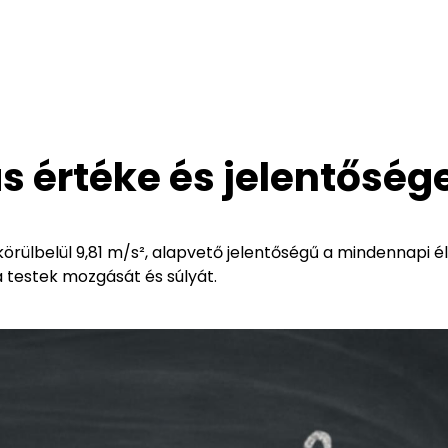
s értéke és jelentőség
 körülbelül 9,81 m/s², alapvető jelentőségű a mindennapi 
testek mozgását és súlyát.