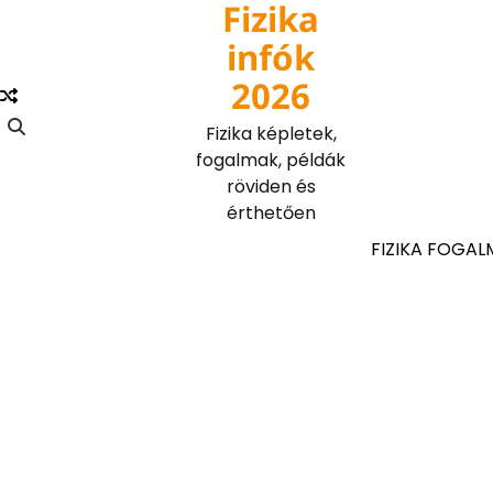
Fizika
Skip
to
infók
content
2026
Fizika képletek,
fogalmak, példák
röviden és
érthetően
FIZIKA FOGAL