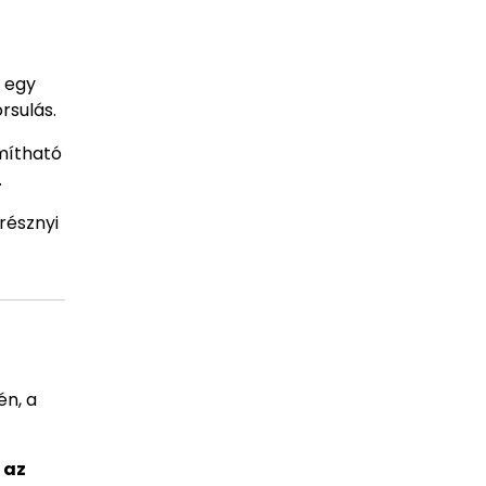
 egy
rsulás.
ámítható
.
résznyi
én, a
 az