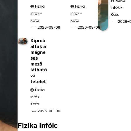
Fizika
Fizika
Fizika
infók -
infók -
infók -
Kata
Kata
Kata
2026-
2026-08-09
2026-08-08
Kiprób
áltuk a
mágne
ses
mező
látható
vá
tételét
Fizika
infók -
Kata
2026-08-06
Fizika infók: