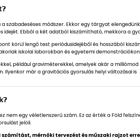
t?
 a szabadeséses módszer. Ekkor egy tárgyat elengedünk
idejét. Ebből a két adatból kiszámítható, mekkora a gyo
t pont körül lengő test periódusidejéből és hosszából kisz
gyakoriak iskolai laborokban és egyetemi demonstrációkon
l, például graviméterekkel, amelyek akár a milliómod 
. Ilyenkor már a gravitációs gyorsulás helyi változásai is
k?
 ez nem egy véletlenszerű szám. Ez az érték a Föld felszín
sulást jelöli.
i számítást, mérnöki tervezést és műszaki rajzot erre