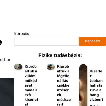
Keresés
e
Keresés
Fizika tudásbázis:
életben
Kiprób
Kiprób
áltuk a
áltuk a
Kísérle
villám
légelle
t:
működ
nállás
Jobban
ését
csökke
hallats
modell
ntésén
zik-e a
ező
ek
hang
kísérlet
módsze
vízben?
et
reit