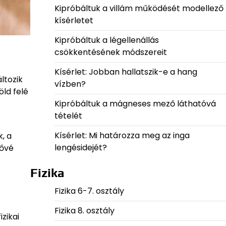
Kipróbáltuk a villám működését modellező
kísérletet
Kipróbáltuk a légellenállás
csökkentésének módszereit
Kísérlet: Jobban hallatszik-e a hang
ltozik
vízben?
ld felé
Kipróbáltuk a mágneses mező láthatóvá
tételét
Kísérlet: Mi határozza meg az inga
, a
lengésidejét?
tővé
Fizika
Fizika 6-7. osztály
Fizika 8. osztály
zikai