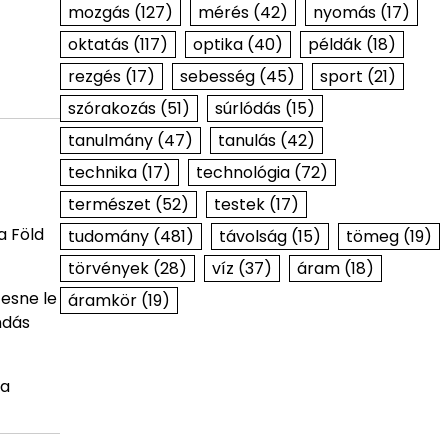
mozgás
(127)
mérés
(42)
nyomás
(17)
oktatás
(117)
optika
(40)
példák
(18)
rezgés
(17)
sebesség
(45)
sport
(21)
szórakozás
(51)
súrlódás
(15)
tanulmány
(47)
tanulás
(42)
technika
(17)
technológia
(72)
természet
(52)
testek
(17)
a Föld
tudomány
(481)
távolság
(15)
tömeg
(19)
törvények
(28)
víz
(37)
áram
(18)
 esne le
áramkör
(19)
ndás
 a