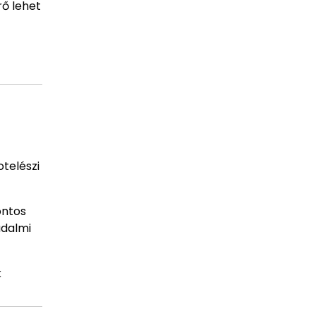
rő lehet
telészi
ontos
adalmi
k