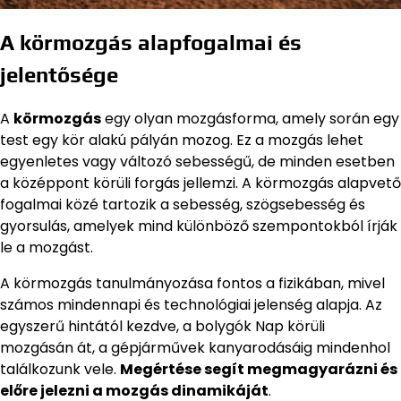
A körmozgás alapfogalmai és
jelentősége
A
körmozgás
egy olyan mozgásforma, amely során egy
test egy kör alakú pályán mozog. Ez a mozgás lehet
egyenletes vagy változó sebességű, de minden esetben
a középpont körüli forgás jellemzi. A körmozgás alapvető
fogalmai közé tartozik a sebesség, szögsebesség és
gyorsulás, amelyek mind különböző szempontokból írják
le a mozgást.
A körmozgás tanulmányozása fontos a fizikában, mivel
számos mindennapi és technológiai jelenség alapja. Az
egyszerű hintától kezdve, a bolygók Nap körüli
mozgásán át, a gépjárművek kanyarodásáig mindenhol
találkozunk vele.
Megértése segít megmagyarázni és
előre jelezni a mozgás dinamikáját
.