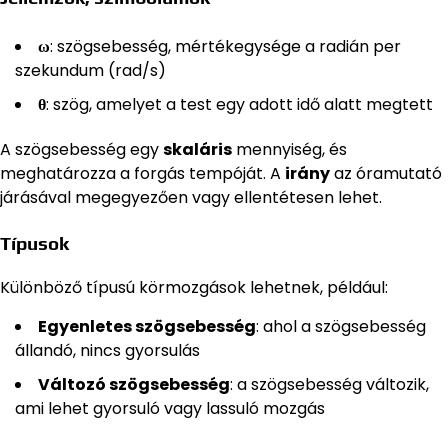
ω
: szögsebesség, mértékegysége a radián per
szekundum (rad/s)
θ
: szög, amelyet a test egy adott idő alatt megtett
A szögsebesség egy
skaláris
mennyiség, és
meghatározza a forgás tempóját. A
irány
az óramutató
járásával megegyezően vagy ellentétesen lehet.
Típusok
Különböző típusú körmozgások lehetnek, például:
Egyenletes szögsebesség
: ahol a szögsebesség
állandó, nincs gyorsulás
Változó szögsebesség
: a szögsebesség változik,
ami lehet gyorsuló vagy lassuló mozgás