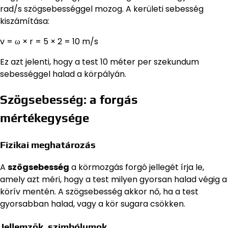
rad/s szögsebességgel mozog. A kerületi sebesség
kiszámítása:
v = ω × r = 5 × 2 = 10 m/s
Ez azt jelenti, hogy a test 10 méter per szekundum
sebességgel halad a körpályán.
Szögsebesség: a forgás
mértékegysége
Fizikai meghatározás
A
szögsebesség
a körmozgás forgó jellegét írja le,
amely azt méri, hogy a test milyen gyorsan halad végig a
körív mentén. A szögsebesség akkor nő, ha a test
gyorsabban halad, vagy a kör sugara csökken.
Jellemzők, szimbólumok