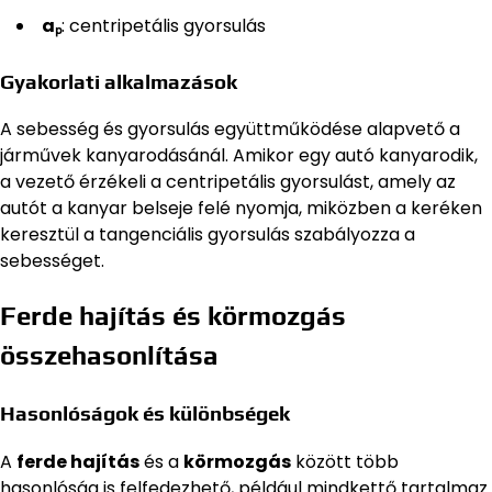
aₚ
: centripetális gyorsulás
Gyakorlati alkalmazások
A sebesség és gyorsulás együttműködése alapvető a
járművek kanyarodásánál. Amikor egy autó kanyarodik,
a vezető érzékeli a centripetális gyorsulást, amely az
autót a kanyar belseje felé nyomja, miközben a keréken
keresztül a tangenciális gyorsulás szabályozza a
sebességet.
Ferde hajítás és körmozgás
összehasonlítása
Hasonlóságok és különbségek
A
ferde hajítás
és a
körmozgás
között több
hasonlóság is felfedezhető, például mindkettő tartalmaz