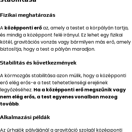
Fizikai meghatározás
A
középponti erő
az, amely a testet a körpályán tartja,
és mindig a középpont felé irányul. Ez lehet egy fizikai
kötél, gravitációs vonzás vagy bármilyen más erő, amely
biztosítja, hogy a test a pályán maradjon.
Stabilitás és következmények
A körmozgás stabilitása azon múlik, hogy a középponti
erő elég erős-e a test tehetetlenségi erejének
legyőzéséhez.
Ha a középponti erő megszűnik vagy
nem elég erős, a test egyenes vonalban mozog
tovább
.
Alkalmazási példák
Az űrhajók pályájánál a gravitáció szolgál középponti