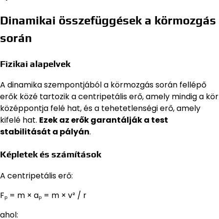
Dinamikai összefüggések a körmozgás
során
Fizikai alapelvek
A dinamika szempontjából a körmozgás során fellépő
erők közé tartozik a centripetális erő, amely mindig a kör
középpontja felé hat, és a tehetetlenségi erő, amely
kifelé hat.
Ezek az erők garantálják a test
stabilitását a pályán
.
Képletek és számítások
A centripetális erő:
Fₚ = m × aₚ = m × v² / r
ahol: