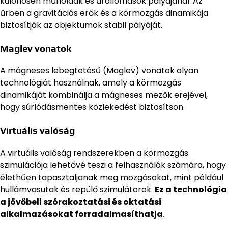
különösen műholdak és űrállomások pályájánál. Az
űrben a gravitációs erők és a körmozgás dinamikája
biztosítják az objektumok stabil pályáját.
Maglev vonatok
A mágneses lebegtetésű (Maglev) vonatok olyan
technológiát használnak, amely a körmozgás
dinamikáját kombinálja a mágneses mezők erejével,
hogy súrlódásmentes közlekedést biztosítson.
Virtuális valóság
A virtuális valóság rendszerekben a körmozgás
szimulációja lehetővé teszi a felhasználók számára, hogy
élethűen tapasztaljanak meg mozgásokat, mint például
hullámvasutak és repülő szimulátorok.
Ez a technológia
a jövőbeli szórakoztatási és oktatási
alkalmazásokat forradalmasíthatja
.