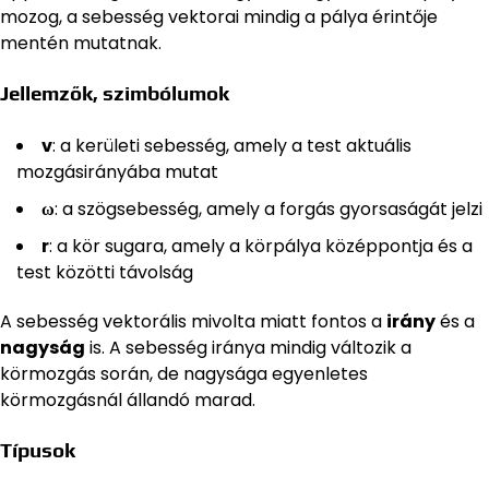
mozog, a sebesség vektorai mindig a pálya érintője
mentén mutatnak.
Jellemzők, szimbólumok
v
: a kerületi sebesség, amely a test aktuális
mozgásirányába mutat
ω
: a szögsebesség, amely a forgás gyorsaságát jelzi
r
: a kör sugara, amely a körpálya középpontja és a
test közötti távolság
A sebesség vektorális mivolta miatt fontos a
irány
és a
nagyság
is. A sebesség iránya mindig változik a
körmozgás során, de nagysága egyenletes
körmozgásnál állandó marad.
Típusok