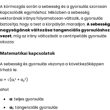
A körmozgás során a sebesség és a gyorsulás szorosan
kapcsolódik egymáshoz. Miközben a sebesség
vektorának iránya folyamatosan változik, a gyorsulás
biztosítja, hogy a test a körpályán maradjon.
A sebesség
nagyságának változása tangenciális gyorsuláshoz
vezet
, míg az irány változását a centripetális gyorsulás
okozza.
Matematikai kapcsolatok
A sebesség és gyorsulás viszonya a következőképpen
írható le:
a = √(aₜ² + aₚ²)
ahol:
a
: teljes gyorsulás
aₜ
: tangenciális gyorsulás