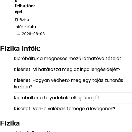
k
felhajtóer
ejét
Fizika
infók - Kata
2026-08-03
Fizika infók:
Kipróbáltuk a mágneses mező láthatóvá tételét
Kísérlet: Mi határozza meg az inga lengésidejét?
Kísérlet: Hogyan védhető meg egy tojás zuhanás
közben?
Kipróbáltuk a folyadékok felhajtóerejét
Kísérlet: Van-e valóban tömege a levegőnek?
Fizika