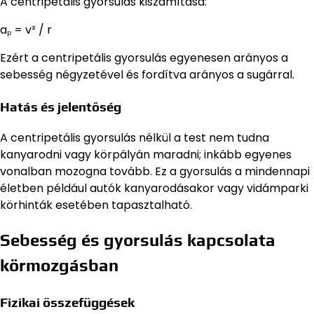
A centripetális gyorsulás kiszámítása:
aₚ = v² / r
Ezért a centripetális gyorsulás egyenesen arányos a
sebesség négyzetével és fordítva arányos a sugárral.
Hatás és jelentőség
A centripetális gyorsulás nélkül a test nem tudna
kanyarodni vagy körpályán maradni; inkább egyenes
vonalban mozogna tovább. Ez a gyorsulás a mindennapi
életben például autók kanyarodásakor vagy vidámparki
körhinták esetében tapasztalható.
Sebesség és gyorsulás kapcsolata
körmozgásban
Fizikai összefüggések