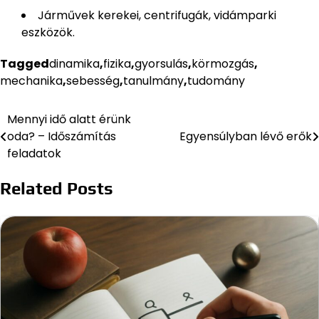
Járművek kerekei, centrifugák, vidámparki
eszközök.
Tagged
dinamika
,
fizika
,
gyorsulás
,
körmozgás
,
mechanika
,
sebesség
,
tanulmány
,
tudomány
Mennyi idő alatt érünk
Bejegyzés
oda? – Időszámítás
Egyensúlyban lévő erők
navigáció
feladatok
Related Posts