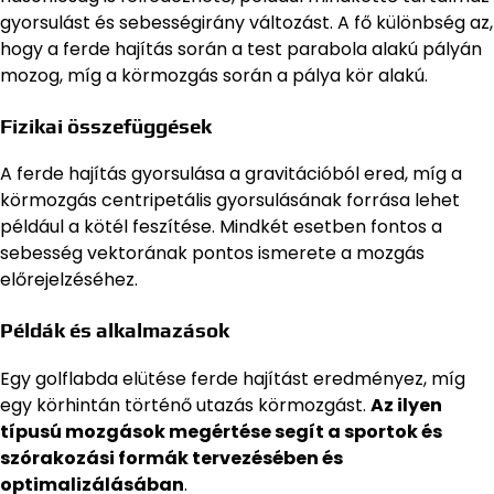
gyorsulást és sebességirány változást. A fő különbség az,
hogy a ferde hajítás során a test parabola alakú pályán
mozog, míg a körmozgás során a pálya kör alakú.
Fizikai összefüggések
A ferde hajítás gyorsulása a gravitációból ered, míg a
körmozgás centripetális gyorsulásának forrása lehet
például a kötél feszítése. Mindkét esetben fontos a
sebesség vektorának pontos ismerete a mozgás
előrejelzéséhez.
Példák és alkalmazások
Egy golflabda elütése ferde hajítást eredményez, míg
egy körhintán történő utazás körmozgást.
Az ilyen
típusú mozgások megértése segít a sportok és
szórakozási formák tervezésében és
optimalizálásában
.