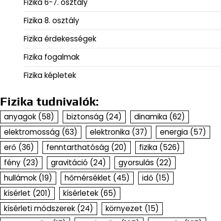
Fizika 6-7. osztály
Fizika 8. osztály
Fizika érdekességek
Fizika fogalmak
Fizika képletek
Fizika tudnivalók:
anyagok
(58)
biztonság
(24)
dinamika
(62)
elektromosság
(63)
elektronika
(37)
energia
(57)
erő
(36)
fenntarthatóság
(20)
fizika
(526)
fény
(23)
gravitáció
(24)
gyorsulás
(22)
hullámok
(19)
hőmérséklet
(45)
idő
(15)
kísérlet
(201)
kísérletek
(65)
kísérleti módszerek
(24)
környezet
(15)