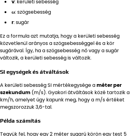
v
: kerületi sebesség
ω
: szögsebesség
r
: sugár
Ez a formula azt mutatja, hogy a kerületi sebesség
közvetlenül arányos a szögsebességgel és a kör
sugárával. Így, ha a szögsebesség nő vagy a sugár
változik, a kerületi sebesség is változik.
SI egységek és átváltások
A kerületi sebesség SI mértékegysége a
méter per
szekundum
(m/s). Gyakori átváltások közé tartozik a
km/h, amelyet úgy kapunk meg, hogy a m/s értéket
megszorozzuk 3,6-tal.
Példa számítás
Tegyük fel, hogy egy 2 méter sugarú körön egy test 5