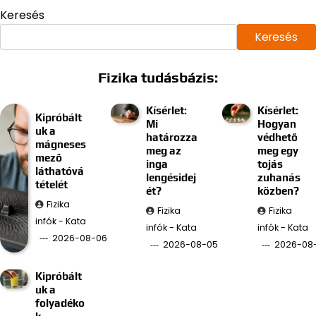
Keresés
Keresés
Fizika tudásbázis:
Kísérlet:
Kísérlet:
Kipróbált
Mi
Hogyan
uk a
határozza
védhető
mágneses
meg az
meg egy
mező
inga
tojás
láthatóvá
lengésidej
zuhanás
tételét
ét?
közben?
Fizika
Fizika
Fizika
infók - Kata
infók - Kata
infók - Kata
2026-08-06
2026-08-05
2026-08
Kipróbált
uk a
folyadéko