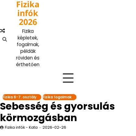
Fizika
Skip
to
infók
content
2026
Fizika
képletek,
fogalmak,
példák
röviden és
érthetően
Fizika 6-7. osztály
Fizika fogalmak
Sebesség és gyorsulás
körmozgásban
Fizika infók - Kata
2026-02-26