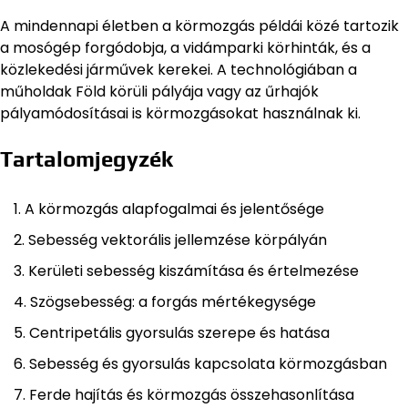
A mindennapi életben a körmozgás példái közé tartozik
a mosógép forgódobja, a vidámparki körhinták, és a
közlekedési járművek kerekei. A technológiában a
műholdak Föld körüli pályája vagy az űrhajók
pályamódosításai is körmozgásokat használnak ki.
Tartalomjegyzék
A körmozgás alapfogalmai és jelentősége
Sebesség vektorális jellemzése körpályán
Kerületi sebesség kiszámítása és értelmezése
Szögsebesség: a forgás mértékegysége
Centripetális gyorsulás szerepe és hatása
Sebesség és gyorsulás kapcsolata körmozgásban
Ferde hajítás és körmozgás összehasonlítása