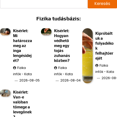
Keresés
Fizika tudásbázis:
Kísérlet:
Kísérlet:
Kipróbált
Mi
Hogyan
uk a
határozza
védhető
folyadéko
meg az
meg egy
k
inga
tojás
felhajtóer
lengésidej
zuhanás
ejét
ét?
közben?
Fizika
Fizika
Fizika
infók - Kata
infók - Kata
infók - Kata
2026-08
2026-08-05
2026-08-04
Kísérlet:
Van-e
valóban
tömege a
levegőnek
?