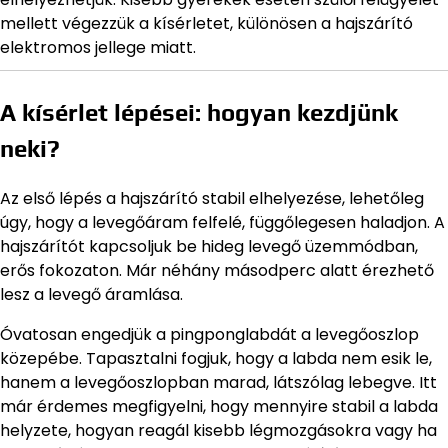
mellett végezzük a kísérletet, különösen a hajszárító
elektromos jellege miatt.
A kísérlet lépései: hogyan kezdjünk
neki?
Az első lépés a hajszárító stabil elhelyezése, lehetőleg
úgy, hogy a levegőáram felfelé, függőlegesen haladjon. A
hajszárítót kapcsoljuk be hideg levegő üzemmódban,
erős fokozaton. Már néhány másodperc alatt érezhető
lesz a levegő áramlása.
Óvatosan engedjük a pingponglabdát a levegőoszlop
közepébe. Tapasztalni fogjuk, hogy a labda nem esik le,
hanem a levegőoszlopban marad, látszólag lebegve. Itt
már érdemes megfigyelni, hogy mennyire stabil a labda
helyzete, hogyan reagál kisebb légmozgásokra vagy ha