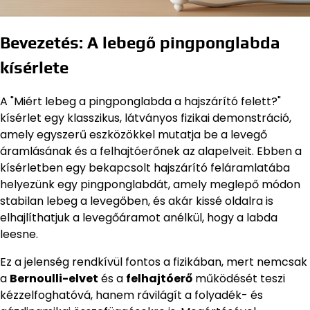
Bevezetés: A lebegő pingponglabda
kísérlete
A "Miért lebeg a pingponglabda a hajszárító felett?"
kísérlet egy klasszikus, látványos fizikai demonstráció,
amely egyszerű eszközökkel mutatja be a levegő
áramlásának és a felhajtóerőnek az alapelveit. Ebben a
kísérletben egy bekapcsolt hajszárító feláramlatába
helyezünk egy pingponglabdát, amely meglepő módon
stabilan lebeg a levegőben, és akár kissé oldalra is
elhajlíthatjuk a levegőáramot anélkül, hogy a labda
leesne.
Ez a jelenség rendkívül fontos a fizikában, mert nemcsak
a
Bernoulli-elvet
és a
felhajtóerő
működését teszi
kézzelfoghatóvá, hanem rávilágít a folyadék- és