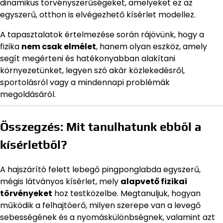
dinamikus törvényszerűségeket, amelyeket ez az
egyszerű, otthon is elvégezhető kísérlet modellez.
A tapasztalatok értelmezése során rájövünk, hogy a
fizika
nem csak elmélet
, hanem olyan eszköz, amely
segít megérteni és hatékonyabban alakítani
környezetünket, legyen szó akár közlekedésről,
sportolásról vagy a mindennapi problémák
megoldásáról.
Összegzés: Mit tanulhatunk ebből a
kísérletből?
A hajszárító felett lebegő pingponglabda egyszerű,
mégis látványos kísérlet, mely
alapvető fizikai
törvényeket
hoz testközelbe. Megtanuljuk, hogyan
működik a felhajtóerő, milyen szerepe van a levegő
sebességének és a nyomáskülönbségnek, valamint azt