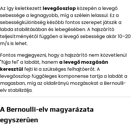
Az így keletkezett
levegőoszlop
közepén a levegő
sebessége a legnagyobb, míg a szélein lelassul. Ez a
sebességkülönbség később fontos szerepet játszik a
labda stabilitásában és lebegésében. A hajszárító
teljesítményétől függően a levegő sebessége akár 10–20
m/s is lehet.
Fontos megjegyezni, hogy a hajszárító nem közvetlenül
"fújja fel" a labdát, hanem
a levegő mozgásán
keresztül
fejti ki a szükséges felhajtóerőt. A
levegőoszlop függőleges komponense tartja a labdát a
magasban, míg az oldalirányú mozgásokat a Bernoulli-
elv stabilizálja.
A Bernoulli-elv magyarázata
egyszerűen