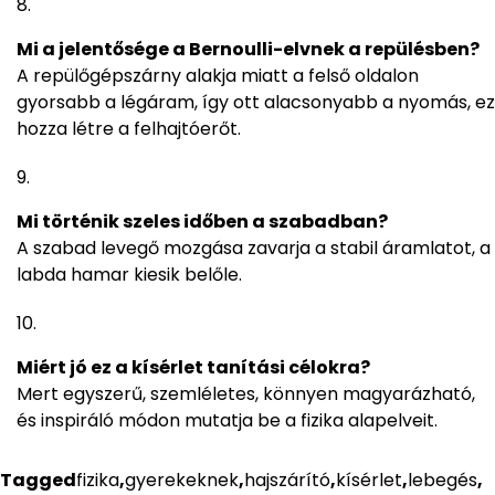
Mi a jelentősége a Bernoulli-elvnek a repülésben?
A repülőgépszárny alakja miatt a felső oldalon
gyorsabb a légáram, így ott alacsonyabb a nyomás, ez
hozza létre a felhajtóerőt.
Mi történik szeles időben a szabadban?
A szabad levegő mozgása zavarja a stabil áramlatot, a
labda hamar kiesik belőle.
Miért jó ez a kísérlet tanítási célokra?
Mert egyszerű, szemléletes, könnyen magyarázható,
és inspiráló módon mutatja be a fizika alapelveit.
Tagged
fizika
,
gyerekeknek
,
hajszárító
,
kísérlet
,
lebegés
,