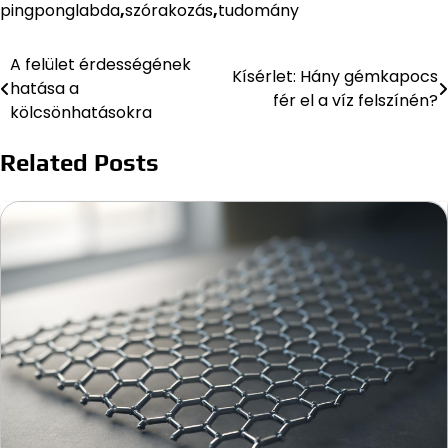
pingponglabda
,
szórakozás
,
tudomány
A felület érdességének
Bejegyzés
Kísérlet: Hány gémkapocs
hatása a
fér el a víz felszínén?
navigáció
kölcsönhatásokra
Related Posts