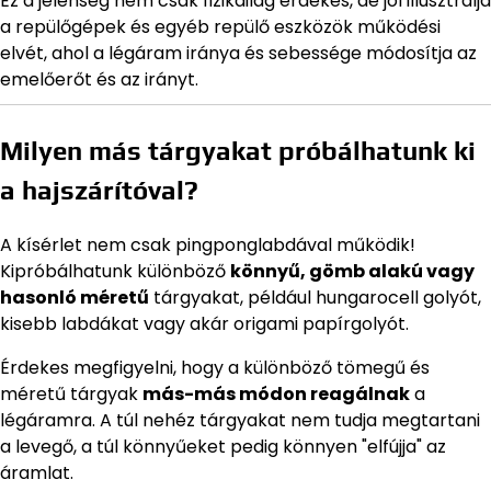
Ez a jelenség nem csak fizikailag érdekes, de jól illusztrálja
a repülőgépek és egyéb repülő eszközök működési
elvét, ahol a légáram iránya és sebessége módosítja az
emelőerőt és az irányt.
Milyen más tárgyakat próbálhatunk ki
a hajszárítóval?
A kísérlet nem csak pingponglabdával működik!
Kipróbálhatunk különböző
könnyű, gömb alakú vagy
hasonló méretű
tárgyakat, például hungarocell golyót,
kisebb labdákat vagy akár origami papírgolyót.
Érdekes megfigyelni, hogy a különböző tömegű és
méretű tárgyak
más-más módon reagálnak
a
légáramra. A túl nehéz tárgyakat nem tudja megtartani
a levegő, a túl könnyűeket pedig könnyen "elfújja" az
áramlat.