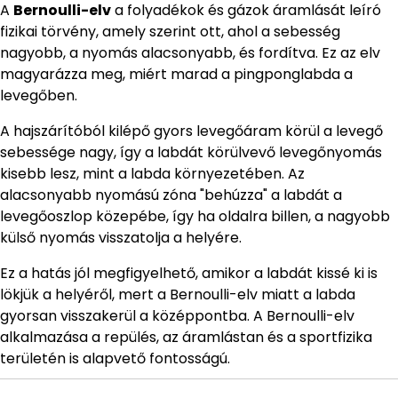
A
Bernoulli-elv
a folyadékok és gázok áramlását leíró
fizikai törvény, amely szerint ott, ahol a sebesség
nagyobb, a nyomás alacsonyabb, és fordítva. Ez az elv
magyarázza meg, miért marad a pingponglabda a
levegőben.
A hajszárítóból kilépő gyors levegőáram körül a levegő
sebessége nagy, így a labdát körülvevő levegőnyomás
kisebb lesz, mint a labda környezetében. Az
alacsonyabb nyomású zóna "behúzza" a labdát a
levegőoszlop közepébe, így ha oldalra billen, a nagyobb
külső nyomás visszatolja a helyére.
Ez a hatás jól megfigyelhető, amikor a labdát kissé ki is
lökjük a helyéről, mert a Bernoulli-elv miatt a labda
gyorsan visszakerül a középpontba. A Bernoulli-elv
alkalmazása a repülés, az áramlástan és a sportfizika
területén is alapvető fontosságú.