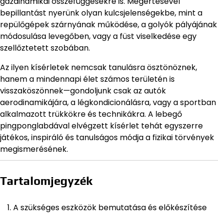
gázdinamikai összefüggésekre is. Megértésével
bepillantást nyerünk olyan kulcsjelenségekbe, mint a
repülőgépek szárnyának működése, a golyók pályájának
módosulása levegőben, vagy a füst viselkedése egy
szellőztetett szobában.
Az ilyen kísérletek nemcsak tanulásra ösztönöznek,
hanem a mindennapi élet számos területén is
visszaköszönnek—gondoljunk csak az autók
aerodinamikájára, a légkondicionálásra, vagy a sportban
alkalmazott trükkökre és technikákra. A lebegő
pingponglabdával elvégzett kísérlet tehát egyszerre
játékos, inspiráló és tanulságos módja a fizikai törvények
megismerésének.
Tartalomjegyzék
A szükséges eszközök bemutatása és előkészítése