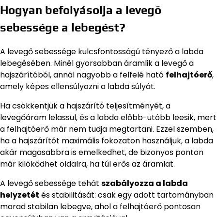
Hogyan befolyásolja a levegő
sebessége a lebegést?
A levegő sebessége kulcsfontosságú tényező a labda
lebegésében. Minél gyorsabban áramlik a levegő a
hajszárítóból, annál nagyobb a felfelé ható
felhajtóerő
,
amely képes ellensúlyozni a labda súlyát.
Ha csökkentjük a hajszárító teljesítményét, a
levegőáram lelassul, és a labda előbb-utóbb leesik, mert
a felhajtóerő már nem tudja megtartani. Ezzel szemben,
ha a hajszárítót maximális fokozaton használjuk, a labda
akár magasabbra is emelkedhet, de bizonyos ponton
már kilökődhet oldalra, ha túl erős az áramlat.
A levegő sebessége tehát
szabályozza a labda
helyzetét
és stabilitását: csak egy adott tartományban
marad stabilan lebegve, ahol a felhajtóerő pontosan