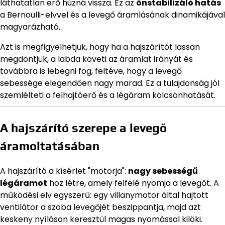
láthatatlan erő húzná vissza. Ez az
önstabilizáló hatás
a Bernoulli-elvvel és a levegő áramlásának dinamikájával
magyarázható.
Azt is megfigyelhetjük, hogy ha a hajszárítót lassan
megdöntjük, a labda követi az áramlat irányát és
továbbra is lebegni fog, feltéve, hogy a levegő
sebessége elegendően nagy marad. Ez a tulajdonság jól
szemlélteti a felhajtóerő és a légáram kölcsönhatását.
A hajszárító szerepe a levegő
áramoltatásában
A hajszárító a kísérlet "motorja":
nagy sebességű
légáramot
hoz létre, amely felfelé nyomja a levegőt. A
működési elv egyszerű: egy villanymotor által hajtott
ventilátor a szoba levegőjét beszippantja, majd azt
keskeny nyíláson keresztül magas nyomással kilöki.