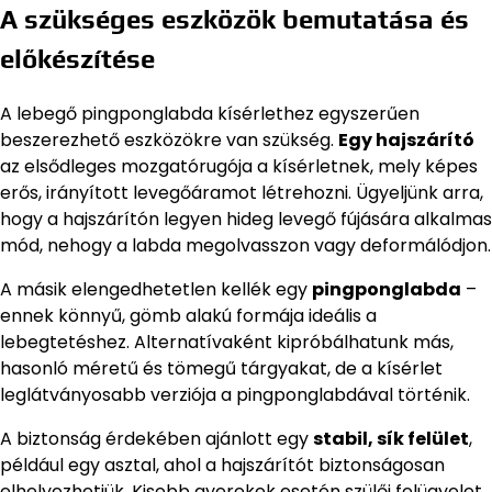
A szükséges eszközök bemutatása és
előkészítése
A lebegő pingponglabda kísérlethez egyszerűen
beszerezhető eszközökre van szükség.
Egy hajszárító
az elsődleges mozgatórugója a kísérletnek, mely képes
erős, irányított levegőáramot létrehozni. Ügyeljünk arra,
hogy a hajszárítón legyen hideg levegő fújására alkalmas
mód, nehogy a labda megolvasszon vagy deformálódjon.
A másik elengedhetetlen kellék egy
pingponglabda
–
ennek könnyű, gömb alakú formája ideális a
lebegtetéshez. Alternatívaként kipróbálhatunk más,
hasonló méretű és tömegű tárgyakat, de a kísérlet
leglátványosabb verziója a pingponglabdával történik.
A biztonság érdekében ajánlott egy
stabil, sík felület
,
például egy asztal, ahol a hajszárítót biztonságosan
elhelyezhetjük. Kisebb gyerekek esetén szülői felügyelet