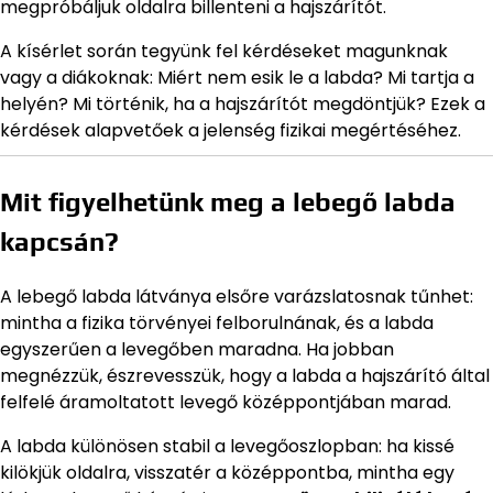
megpróbáljuk oldalra billenteni a hajszárítót.
A kísérlet során tegyünk fel kérdéseket magunknak
vagy a diákoknak: Miért nem esik le a labda? Mi tartja a
helyén? Mi történik, ha a hajszárítót megdöntjük? Ezek a
kérdések alapvetőek a jelenség fizikai megértéséhez.
Mit figyelhetünk meg a lebegő labda
kapcsán?
A lebegő labda látványa elsőre varázslatosnak tűnhet:
mintha a fizika törvényei felborulnának, és a labda
egyszerűen a levegőben maradna. Ha jobban
megnézzük, észrevesszük, hogy a labda a hajszárító által
felfelé áramoltatott levegő középpontjában marad.
A labda különösen stabil a levegőoszlopban: ha kissé
kilökjük oldalra, visszatér a középpontba, mintha egy