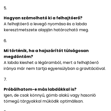
Hogyan számolható ki a felhajtóerő?
A felhajtóerő a levegő nyomása és a labda
keresztmetszete alapján határozható meg.
Mi történik, ha a hajszárítót túlságosan
megdöntöm?
A labda kieshet a légáramból, mert a felhajtóerő
iránya már nem tartja egyensúlyban a gravitációval.
Próbálhatom-e más labdákkal is?
Igen, de csak könnyű, gömb alakú vagy hasonló
tömegű tárgyakkal működik optimálisan.