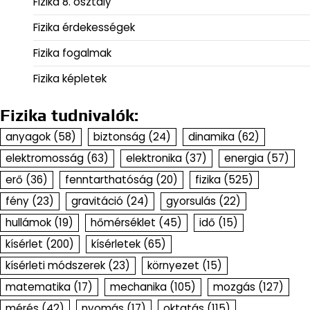
Fizika 8. osztály
Fizika érdekességek
Fizika fogalmak
Fizika képletek
Fizika tudnivalók:
anyagok
(58)
biztonság
(24)
dinamika
(62)
elektromosság
(63)
elektronika
(37)
energia
(57)
erő
(36)
fenntarthatóság
(20)
fizika
(525)
fény
(23)
gravitáció
(24)
gyorsulás
(22)
hullámok
(19)
hőmérséklet
(45)
idő
(15)
kísérlet
(200)
kísérletek
(65)
kísérleti módszerek
(23)
környezet
(15)
matematika
(17)
mechanika
(105)
mozgás
(127)
mérés
(42)
nyomás
(17)
oktatás
(115)