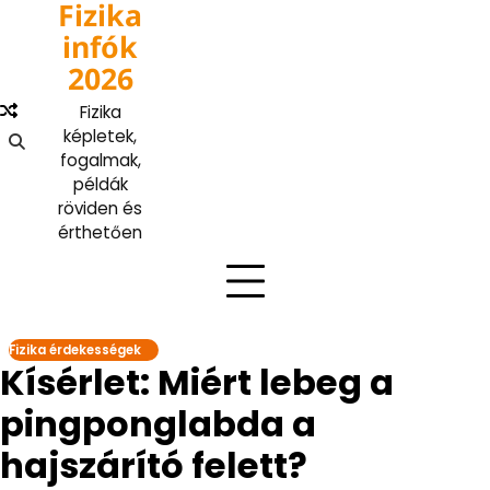
Fizika
Skip
to
infók
content
2026
Fizika
képletek,
fogalmak,
példák
röviden és
érthetően
Fizika érdekességek
Kísérlet: Miért lebeg a
pingponglabda a
hajszárító felett?