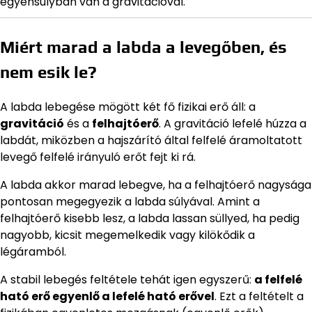
egyensúlyban van a gravitációval.
Miért marad a labda a levegőben, és
nem esik le?
A labda lebegése mögött két fő fizikai erő áll: a
gravitáció
és a
felhajtóerő
. A gravitáció lefelé húzza a
labdát, miközben a hajszárító által felfelé áramoltatott
levegő felfelé irányuló erőt fejt ki rá.
A labda akkor marad lebegve, ha a felhajtóerő nagysága
pontosan megegyezik a labda súlyával. Amint a
felhajtóerő kisebb lesz, a labda lassan süllyed, ha pedig
nagyobb, kicsit megemelkedik vagy kilökődik a
légáramból.
A stabil lebegés feltétele tehát igen egyszerű:
a felfelé
ható erő egyenlő a lefelé ható erővel
. Ezt a feltételt a