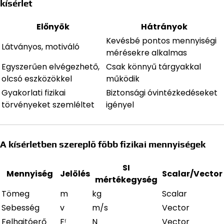
kísérlet
Előnyök
Hátrányok
Kevésbé pontos mennyiségi
Látványos, motiváló
mérésekre alkalmas
Egyszerűen elvégezhető,
Csak könnyű tárgyakkal
olcsó eszközökkel
működik
Gyakorlati fizikai
Biztonsági óvintézkedéseket
törvényeket szemléltet
igényel
A kísérletben szereplő főbb fizikai mennyiségek
SI
Mennyiség
Jelölés
Scalar/Vector
mértékegység
Tömeg
m
kg
Scalar
Sebesség
v
m/s
Vector
Felhajtóerő
Fᶠ
N
Vector