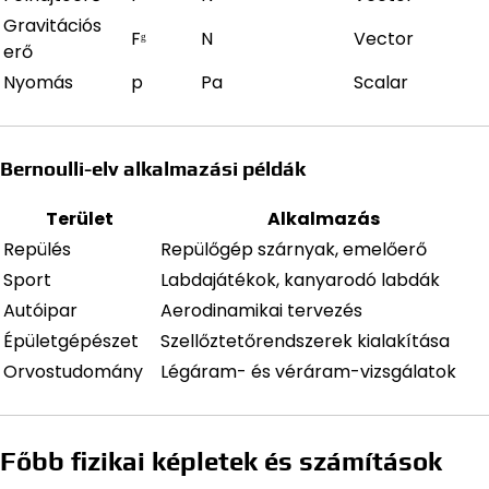
Gravitációs
Fᵍ
N
Vector
erő
Nyomás
p
Pa
Scalar
Bernoulli-elv alkalmazási példák
Terület
Alkalmazás
Repülés
Repülőgép szárnyak, emelőerő
Sport
Labdajátékok, kanyarodó labdák
Autóipar
Aerodinamikai tervezés
Épületgépészet
Szellőztetőrendszerek kialakítása
Orvostudomány
Légáram- és véráram-vizsgálatok
Főbb fizikai képletek és számítások