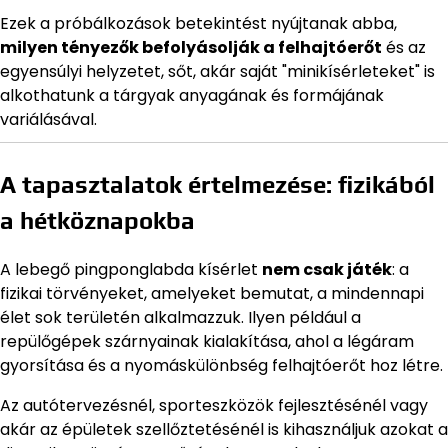
Ezek a próbálkozások betekintést nyújtanak abba,
milyen tényezők befolyásolják a felhajtóerőt
és az
egyensúlyi helyzetet, sőt, akár saját "minikísérleteket" is
alkothatunk a tárgyak anyagának és formájának
variálásával.
A tapasztalatok értelmezése: fizikából
a hétköznapokba
A lebegő pingponglabda kísérlet
nem csak játék
: a
fizikai törvényeket, amelyeket bemutat, a mindennapi
élet sok területén alkalmazzuk. Ilyen például a
repülőgépek szárnyainak kialakítása, ahol a légáram
gyorsítása és a nyomáskülönbség felhajtóerőt hoz létre.
Az autótervezésnél, sporteszközök fejlesztésénél vagy
akár az épületek szellőztetésénél is kihasználjuk azokat a