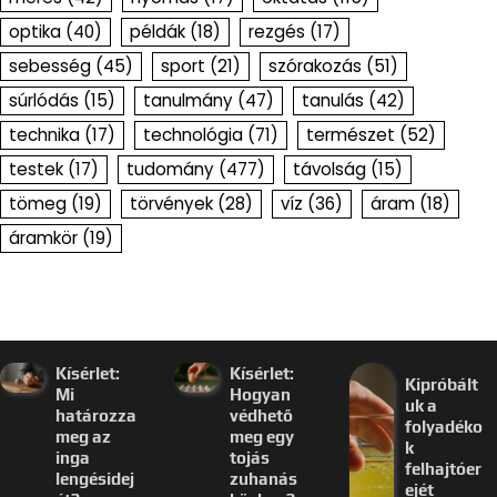
optika
(40)
példák
(18)
rezgés
(17)
sebesség
(45)
sport
(21)
szórakozás
(51)
súrlódás
(15)
tanulmány
(47)
tanulás
(42)
technika
(17)
technológia
(71)
természet
(52)
testek
(17)
tudomány
(477)
távolság
(15)
tömeg
(19)
törvények
(28)
víz
(36)
áram
(18)
áramkör
(19)
Kísérlet:
Kísérlet:
Kipróbált
Mi
Hogyan
uk a
határozza
védhető
folyadéko
meg az
meg egy
k
inga
tojás
felhajtóer
lengésidej
zuhanás
ejét