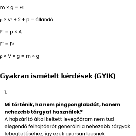
m × g = Fᵍ
ρ × v² ÷ 2 + p = állandó
Fᶠ = p × A
Fᶠ = Fᵍ
ρ × V × g = m × g
Gyakran ismételt kérdések (GYIK)
Mi történik, ha nem pingponglabdát, hanem
nehezebb tárgyat használok?
A hajszárító által keltett levegőáram nem tud
elegendő felhajtóerőt generálni a nehezebb tárgyak
lebegtetéséhez, így ezek gyorsan leesnek.