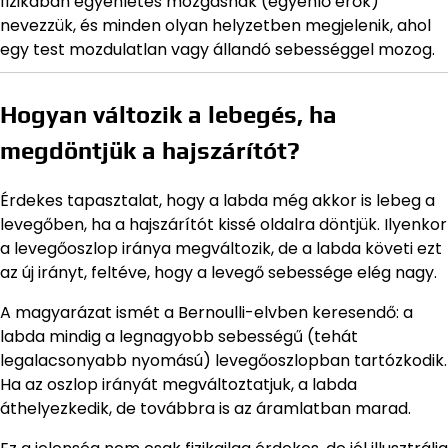
fizikában egyenletes mozgásnak (egyenlő erők)
nevezzük, és minden olyan helyzetben megjelenik, ahol
egy test mozdulatlan vagy állandó sebességgel mozog.
Hogyan változik a lebegés, ha
megdöntjük a hajszárítót?
Érdekes tapasztalat, hogy a labda még akkor is lebeg a
levegőben, ha a hajszárítót kissé oldalra döntjük. Ilyenkor
a levegőoszlop iránya megváltozik, de a labda követi ezt
az új irányt, feltéve, hogy a levegő sebessége elég nagy.
A magyarázat ismét a Bernoulli-elvben keresendő: a
labda mindig a legnagyobb sebességű (tehát
legalacsonyabb nyomású) levegőoszlopban tartózkodik.
Ha az oszlop irányát megváltoztatjuk, a labda
áthelyezkedik, de továbbra is az áramlatban marad.