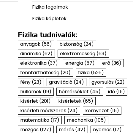
Fizika fogalmak
Fizika képletek
Fizika tudnivalók:
anyagok
(58)
biztonság
(24)
dinamika
(62)
elektromosság
(63)
elektronika
(37)
energia
(57)
erő
(36)
fenntarthatóság
(20)
fizika
(526)
fény
(23)
gravitáció
(24)
gyorsulás
(22)
hullámok
(19)
hőmérséklet
(45)
idő
(15)
kísérlet
(201)
kísérletek
(65)
kísérleti módszerek
(24)
környezet
(15)
matematika
(17)
mechanika
(105)
mozgás
(127)
mérés
(42)
nyomás
(17)