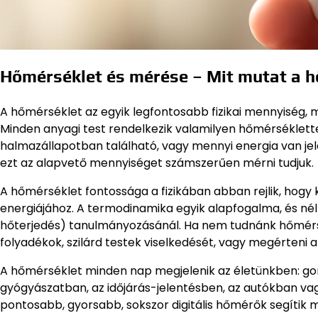
Hőmérséklet és mérése – Mit mutat a 
A hőmérséklet az egyik legfontosabb fizikai mennyiség, 
Minden anyagi test rendelkezik valamilyen hőmérséklett
halmazállapotban található, vagy mennyi energia van jel
ezt az alapvető mennyiséget számszerűen mérni tudjuk.
A hőmérséklet fontossága a fizikában abban rejlik, hog
energiájához. A termodinamika egyik alapfogalma, és nél
hőterjedés) tanulmányozásánál. Ha nem tudnánk hőmérsék
folyadékok, szilárd testek viselkedését, vagy megérteni a
A hőmérséklet minden nap megjelenik az életünkben: gon
gyógyászatban, az időjárás-jelentésben, az autókban va
pontosabb, gyorsabb, sokszor digitális hőmérők segítik 