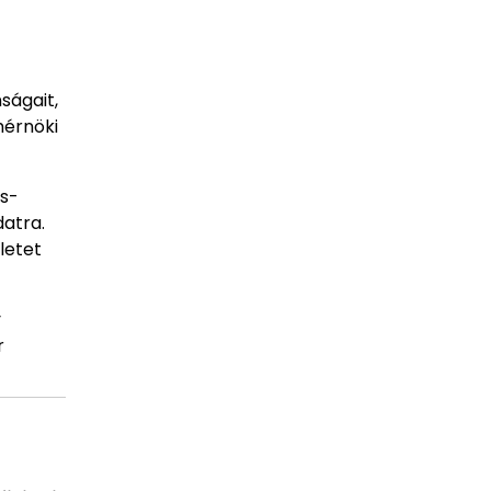
ságait,
mérnöki
és-
datra.
letet
y
r