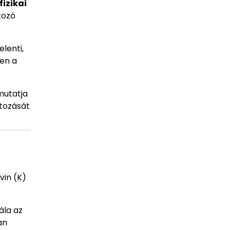
fizikai
tozó
elenti,
ően a
mutatja
ltozását
vin (K)
ála az
an