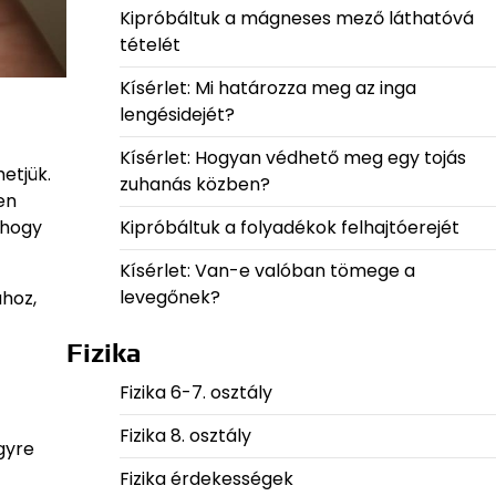
Kipróbáltuk a mágneses mező láthatóvá
tételét
Kísérlet: Mi határozza meg az inga
lengésidejét?
Kísérlet: Hogyan védhető meg egy tojás
etjük.
zuhanás közben?
en
Kipróbáltuk a folyadékok felhajtóerejét
 hogy
Kísérlet: Van-e valóban tömege a
levegőnek?
ához,
Fizika
Fizika 6-7. osztály
Fizika 8. osztály
gyre
Fizika érdekességek