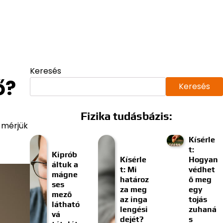
Keresés
ő?
Keresés
Fizika tudásbázis:
 mérjük
Kísérle
t:
Kiprób
Kísérle
Hogyan
áltuk a
t: Mi
védhet
mágne
határoz
ő meg
ses
za meg
egy
mező
az inga
tojás
látható
lengési
zuhaná
vá
dejét?
s