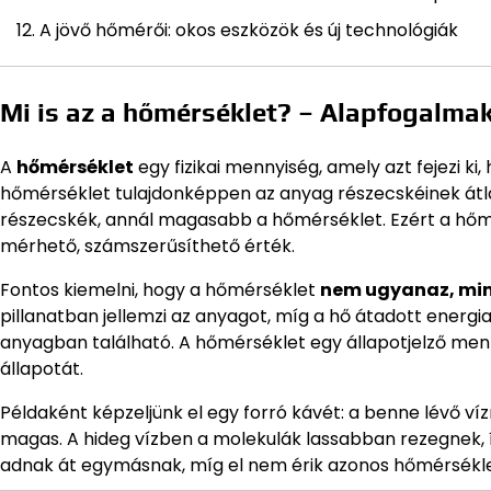
A jövő hőmérői: okos eszközök és új technológiák
Mi is az a hőmérséklet? – Alapfogalmak
A
hőmérséklet
egy fizikai mennyiség, amely azt fejezi k
hőmérséklet tulajdonképpen az anyag részecskéinek átl
részecskék, annál magasabb a hőmérséklet. Ezért a hőm
mérhető, számszerűsíthető érték.
Fontos kiemelni, hogy a hőmérséklet
nem ugyanaz, mint
pillanatban jellemzi az anyagot, míg a hő átadott energia
anyagban található. A hőmérséklet egy állapotjelző me
állapotát.
Példaként képzeljünk el egy forró kávét: a benne lévő 
magas. A hideg vízben a molekulák lassabban rezegnek, 
adnak át egymásnak, míg el nem érik azonos hőmérsékle