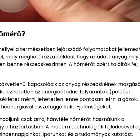
hőmérő?
mellyel a természetben lejátszódó folyamatokat jellemezh
el, mely meghatározza például, hogy az adott anyag mily
en benne részecskeszinten. A hőmérőt azért találták fel,
y közvetlenül kapcsolódik az anyag részecskéinek mozgás
külözhetetlen az energiaátadási folyamatok (például
letet mérni, lehetetlen lenne pontosan leírni a gázok,
 hőenergiával összefüggő fizikai-jelenségeket.
doljunk csak arra, hányféle hőmérőt használunk a
gy a háztartásban. A modern technológiák fejlődésével e
mindennapjainkat, iparunkat és a tudományos kutatást.