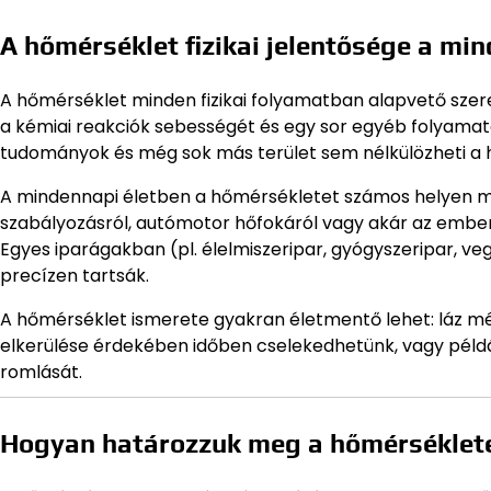
A hőmérséklet fizikai jelentősége a m
A hőmérséklet minden fizikai folyamatban alapvető szerep
a kémiai reakciók sebességét és egy sor egyéb folyamatot.
tudományok és még sok más terület sem nélkülözheti a 
A mindennapi életben a hőmérsékletet számos helyen mérjü
szabályozásról, autómotor hőfokáról vagy akár az ember
Egyes iparágakban (pl. élelmiszeripar, gyógyszeripar, veg
precízen tartsák.
A hőmérséklet ismerete gyakran életmentő lehet: láz mé
elkerülése érdekében időben cselekedhetünk, vagy példá
romlását.
Hogyan határozzuk meg a hőmérséklet