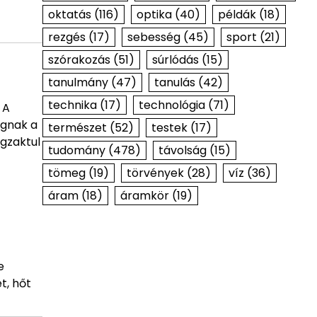
oktatás
(116)
optika
(40)
példák
(18)
rezgés
(17)
sebesség
(45)
sport
(21)
szórakozás
(51)
súrlódás
(15)
tanulmány
(47)
tanulás
(42)
technika
(17)
technológia
(71)
 A
ognak a
természet
(52)
testek
(17)
gzaktul
tudomány
(478)
távolság
(15)
tömeg
(19)
törvények
(28)
víz
(36)
áram
(18)
áramkör
(19)
e
t, hőt