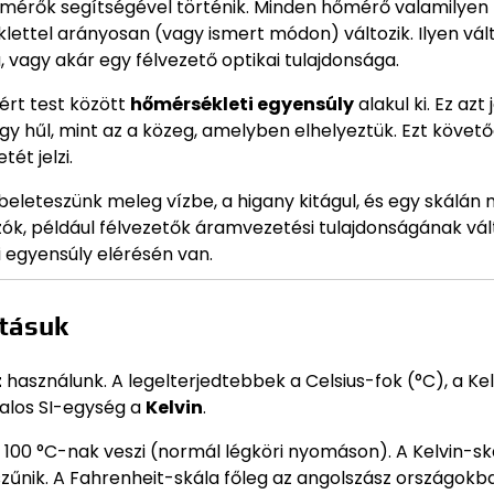
mérők segítségével történik. Minden hőmérő valamilyen
lettel arányosan (vagy ismert módon) változik. Ilyen vál
, vagy akár egy félvezető optikai tulajdonsága.
rt test között
hőmérsékleti egyensúly
alakul ki. Ez azt j
 hűl, mint az a közeg, amelyben elhelyeztük. Ezt követ
ét jelzi.
leteszünk meleg vízbe, a higany kitágul, és egy skálán 
zók, például félvezetők áramvezetési tulajdonságának vá
i egyensúly elérésén van.
ltásuk
t
használunk. A legelterjedtebbek a Celsius-fok (°C), a Kel
talos SI-egység a
Kelvin
.
t 100 °C-nak veszi (normál légköri nyomáson). A Kelvin-sk
zűnik. A Fahrenheit-skála főleg az angolszász országokb