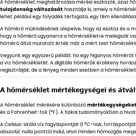
A hőmérséklet meghatározása mérési eszközök, azaz hő
tulajdonság változását
használja ki, amely a hőmérsék
lehet például egy folyadék térfogata, egy fém ellenállása
A hőmérő működésének alapelve, hogy az eszköz és a mé
hogy a hőmérő ugyanarra a hőmérsékletre melegszik vagy
hőmérő által mutatott érték már a mért test hőmérséklet
Vegyünk egy egyszerű példát: ha egy higanyos hőmérőt be
a víz hőmérsékletét. A digitális hőmérők érzékeny hordo
regisztrálják, de a lényeg minden esetben a hőmérséklet
A hőmérséklet mértékegységei és átvá
A hőmérséklet mérésére különböző
mértékegységeke
és a Fahrenheit-fok (°F). A fizikai tudományokban a hiva
A Celsius-skála víz fagyáspontját 0 °C-nak, forráspontjá
abszolút nulla ponttól indul, ahol minden hőmozgás megs