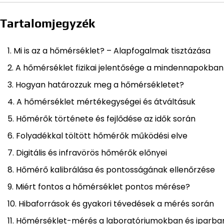
Tartalomjegyzék
Mi is az a hőmérséklet? – Alapfogalmak tisztázása
A hőmérséklet fizikai jelentősége a mindennapokban
Hogyan határozzuk meg a hőmérsékletet?
A hőmérséklet mértékegységei és átváltásuk
Hőmérők története és fejlődése az idők során
Folyadékkal töltött hőmérők működési elve
Digitális és infravörös hőmérők előnyei
Hőmérő kalibrálása és pontosságának ellenőrzése
Miért fontos a hőmérséklet pontos mérése?
Hibaforrások és gyakori tévedések a mérés során
Hőmérséklet-mérés a laboratóriumokban és iparba