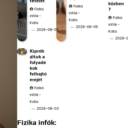
tételét
közben
Fizika
Fizika
?
infók -
infók -
Fizika
Kata
Kata
infók -
2026-08-05
2026-08-06
Kata
2026-
Kiprób
áltuk a
folyadé
kok
felhajtó
erejét
Fizika
infók -
Kata
2026-08-03
Fizika infók: