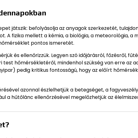
indennapokban
et játszik: befolyásolja az anyagok szerkezetét, tulajdon
 A fizika mellett a kémia, a biológia, a meteorológia, a 
hőmérséklet pontos ismeretét.
k és ellenőrizzük. Legyen szó időjárásról, főzésről, fűt
i test hőmérsékletéről, mindenhol szükség van erre az a
yipar) pedig kritikus fontosságú, hogy az előírt hőmérsék
résével azonnal észlelhetjük a betegséget, a fagyveszél
ul a hűtőlánc ellenőrzésével megelőzhetjük az élelmisze
et?