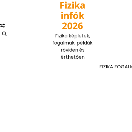
Fizika
Skip
to
infók
content
2026
Fizika képletek,
fogalmak, példák
röviden és
érthetően
FIZIKA FOGAL