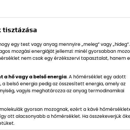
 tisztázása
i, hogy egy test vagy anyag mennyire „meleg” vagy „hideg”.
agos mozgási energiáját jellemzi: minél gyorsabban moz
érséklet nem csak egy érzékszervi tapasztalat, hanem e
 a hő vagy a belső energia
. A hőmérséklet egy adott
, a belső energia pedig az összesített energia, amely az
nnyiség, vagyis meghatározza az anyag termodinamikai
vízmolekulák gyorsan mozognak, ezért a kávé hőmérséklet
így ott alacsonyabb a hőmérséklet. Ha összekeverjük őke
tüket.