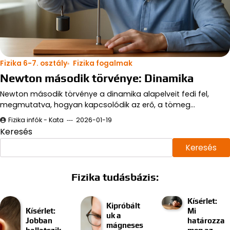
Fizika 6-7. osztály
Fizika fogalmak
Newton második törvénye: Dinamika
Newton második törvénye a dinamika alapelveit fedi fel,
megmutatva, hogyan kapcsolódik az erő, a tömeg…
Fizika infók - Kata
2026-01-19
Keresés
Keresés
Fizika tudásbázis:
Kísérlet:
Kipróbált
Kísérlet:
Mi
uk a
Jobban
határozza
mágneses