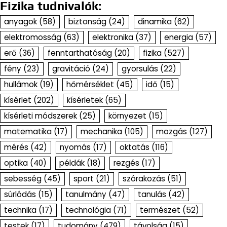
Fizika tudnivalók:
anyagok
(58)
biztonság
(24)
dinamika
(62)
elektromosság
(63)
elektronika
(37)
energia
(57)
erő
(36)
fenntarthatóság
(20)
fizika
(527)
fény
(23)
gravitáció
(24)
gyorsulás
(22)
hullámok
(19)
hőmérséklet
(45)
idő
(15)
kísérlet
(202)
kísérletek
(65)
kísérleti módszerek
(25)
környezet
(15)
matematika
(17)
mechanika
(105)
mozgás
(127)
mérés
(42)
nyomás
(17)
oktatás
(116)
optika
(40)
példák
(18)
rezgés
(17)
sebesség
(45)
sport
(21)
szórakozás
(51)
súrlódás
(15)
tanulmány
(47)
tanulás
(42)
technika
(17)
technológia
(71)
természet
(52)
testek
(17)
tudomány
(479)
távolság
(15)