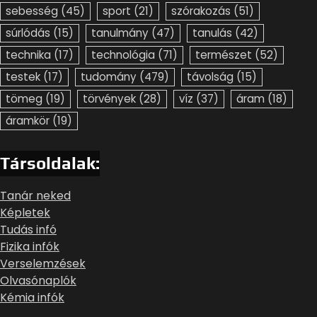
sebesség
(45)
sport
(21)
szórakozás
(51)
súrlódás
(15)
tanulmány
(47)
tanulás
(42)
technika
(17)
technológia
(71)
természet
(52)
testek
(17)
tudomány
(479)
távolság
(15)
tömeg
(19)
törvények
(28)
víz
(37)
áram
(18)
áramkör
(19)
Társoldalak:
Tanár neked
Képletek
Tudás infó
Fizika infók
Verselemzések
Olvasónaplók
Kémia infók