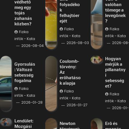
védhető
folyadéko
valóban
meg egy
k
tömege a
tojás
felhajtóer
levegőnek
zuhanás
ejét
?
közben?
Fizika
Fizika
Fizika
infók - Kata
infók - Kata
infók - Kata
2026-08-03
2026-08
2026-08-04
Hogyan
Coulomb-
Gyorsulás
mérjük a
törvény:
: Változó
pillanatny
Az
sebesség
i
erőhatáso
fogalma
sebesség
k alapja
et?
Fizika
Fizika
Fizika
infók - Kata
infók - Kata
infók - Kata
2026-01-28
2026-01-27
2026-01-
Lendület:
Newton
Erő és
Mozgási
törvényei:
mozgás