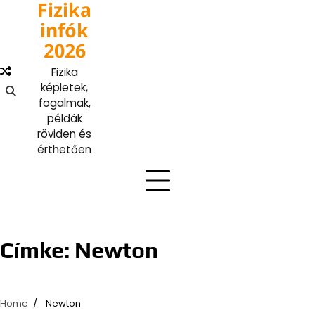
Fizika
Skip
to
infók
content
2026
Fizika
képletek,
fogalmak,
példák
röviden és
érthetően
Címke:
Newton
Home
Newton