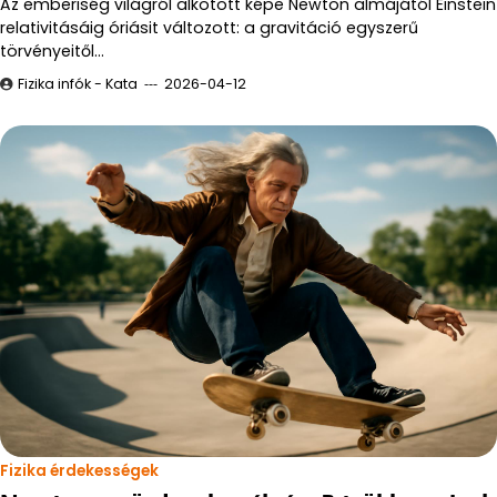
Az emberiség világról alkotott képe Newton almájától Einstein
relativitásáig óriásit változott: a gravitáció egyszerű
törvényeitől…
Fizika infók - Kata
2026-04-12
Fizika érdekességek