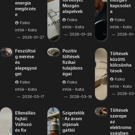
energia
Mozgás
kapcsolat
megőrzés
alapelvek
a
e
Fizika
Fizika
Fizika
infók - Kata
infók - Kata
infók - Kata
2026-01-25
2026-01-
2026-01-27
Feszültsé
Pozitív
Töltések
g mérése
töltések
közötti
és
fizikai
kölcsönha
alapegysé
tulajdons
tások
gei
ágai
Fizika
Fizika
Fizika
infók - Kata
infók - Kata
infók - Kata
2026-03-
2026-03-17
2026-03-16
Töltések
Ellenállás
Szigetelők
szerepe
fajtái:
: Az áram
az
Változó
útjának
elektromo
és fix
gátlói
sságban