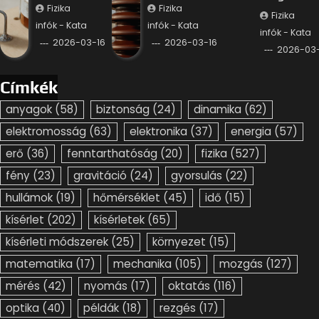
Fizika
Fizika
Fizika
infók - Kata
infók - Kata
infók - Kata
2026-03-16
2026-03-16
2026-03-
Címkék
anyagok
(58)
biztonság
(24)
dinamika
(62)
elektromosság
(63)
elektronika
(37)
energia
(57)
erő
(36)
fenntarthatóság
(20)
fizika
(527)
fény
(23)
gravitáció
(24)
gyorsulás
(22)
hullámok
(19)
hőmérséklet
(45)
idő
(15)
kísérlet
(202)
kísérletek
(65)
kísérleti módszerek
(25)
környezet
(15)
matematika
(17)
mechanika
(105)
mozgás
(127)
mérés
(42)
nyomás
(17)
oktatás
(116)
optika
(40)
példák
(18)
rezgés
(17)