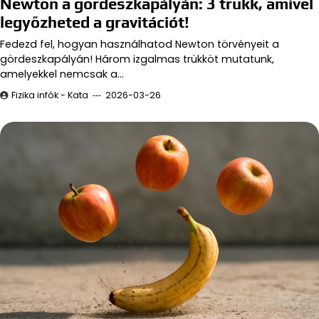
Newton a gördeszkapályán: 3 trükk, amivel
legyőzheted a gravitációt!
Fedezd fel, hogyan használhatod Newton törvényeit a
gördeszkapályán! Három izgalmas trükköt mutatunk,
amelyekkel nemcsak a…
Fizika infók - Kata
2026-03-26