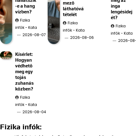
hallatszik
meg az
mező
-e a hang
inga
láthatóvá
vízben?
lengésidej
tételét
ét?
Fizika
Fizika
Fizika
infók - Kata
infók - Kata
infók - Kata
2026-08-07
2026-08-06
2026-08
Kísérlet:
Hogyan
védhető
meg egy
tojás
zuhanás
közben?
Fizika
infók - Kata
2026-08-04
Fizika infók: