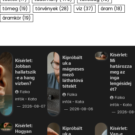
tömeg
(19)
törvények
(28)
víz
(37)
áram
(18)
áramkör
(19)
Kísérlet:
Kipróbált
Kísérlet:
Mi
uk a
Jobban
határozza
mágneses
hallatszik
meg az
mező
-e a hang
inga
láthatóvá
vízben?
lengésidej
tételét
ét?
Fizika
Fizika
Fizika
infók - Kata
infók - Kata
infók - Kata
2026-08-07
2026-08-06
2026-08
Kísérlet:
Kipróbált
Kísérlet:
Hogyan
uk a
Van-e