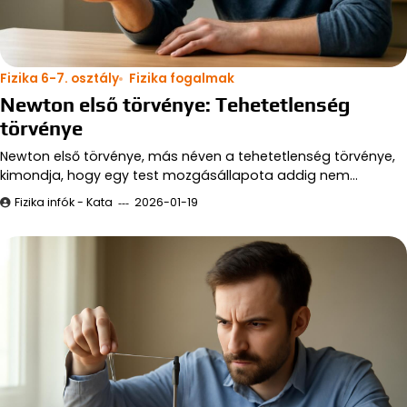
Fizika 6-7. osztály
Fizika fogalmak
Newton első törvénye: Tehetetlenség
törvénye
Newton első törvénye, más néven a tehetetlenség törvénye,
kimondja, hogy egy test mozgásállapota addig nem…
Fizika infók - Kata
2026-01-19