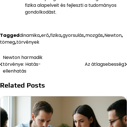
fizika alapelveit és fejleszti a tudományos
gondolkodást.
Tagged
dinamika
,
erő
,
fizika
,
gyorsulás
,
mozgás
,
Newton
,
tömeg
,
törvények
Newton harmadik
Bejegyzés
törvénye: Hatás-
Az átlagsebesség
navigáció
ellenhatás
Related Posts