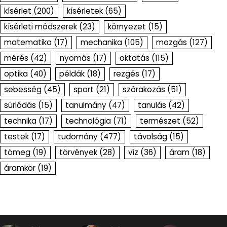
kísérlet
(200)
kísérletek
(65)
kísérleti módszerek
(23)
környezet
(15)
matematika
(17)
mechanika
(105)
mozgás
(127)
mérés
(42)
nyomás
(17)
oktatás
(115)
optika
(40)
példák
(18)
rezgés
(17)
sebesség
(45)
sport
(21)
szórakozás
(51)
súrlódás
(15)
tanulmány
(47)
tanulás
(42)
technika
(17)
technológia
(71)
természet
(52)
testek
(17)
tudomány
(477)
távolság
(15)
tömeg
(19)
törvények
(28)
víz
(36)
áram
(18)
áramkör
(19)