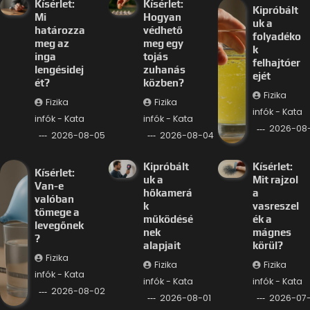
Kísérlet:
Kísérlet:
Kipróbált
Mi
Hogyan
uk a
határozza
védhető
folyadéko
meg az
meg egy
k
inga
tojás
felhajtóer
lengésidej
zuhanás
ejét
ét?
közben?
Fizika
Fizika
Fizika
infók - Kata
infók - Kata
infók - Kata
2026-08
2026-08-05
2026-08-04
Kipróbált
Kísérlet:
Kísérlet:
uk a
Mit rajzol
Van-e
hőkamerá
a
valóban
k
vasreszel
tömege a
működésé
ék a
levegőnek
nek
mágnes
?
alapjait
körül?
Fizika
Fizika
Fizika
infók - Kata
infók - Kata
infók - Kata
2026-08-02
2026-08-01
2026-07-