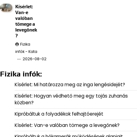
Kísérlet:
Van-e
valóban
tömege a
levegőnek
?
Fizika
infók - Kata
2026-08-02
Fizika infók:
Kísérlet: Mi határozza meg az inga lengésidejét?
Kísérlet: Hogyan védhető meg egy tojás zuhanás
közben?
Kipróbáltuk a folyadékok felhajtóerejét
Kísérlet: Van-e valóban tömege a levegőnek?
Kipróbáltuk a hőkamerák működésének alapjait