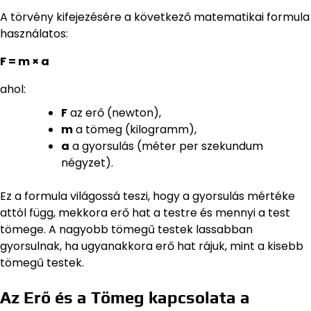
A törvény kifejezésére a következő matematikai formula
használatos:
F = m × a
ahol:
F
az erő (newton),
m
a tömeg (kilogramm),
a
a gyorsulás (méter per szekundum
négyzet).
Ez a formula világossá teszi, hogy a gyorsulás mértéke
attól függ, mekkora erő hat a testre és mennyi a test
tömege. A nagyobb tömegű testek lassabban
gyorsulnak, ha ugyanakkora erő hat rájuk, mint a kisebb
tömegű testek.
Az Erő és a Tömeg kapcsolata a