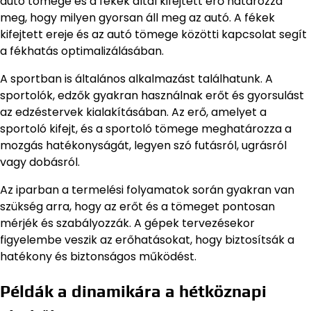
autó tömege és a fékek által kifejtett erő határozza
meg, hogy milyen gyorsan áll meg az autó. A fékek
kifejtett ereje és az autó tömege közötti kapcsolat segít
a fékhatás optimalizálásában.
A sportban is általános alkalmazást találhatunk. A
sportolók, edzők gyakran használnak erőt és gyorsulást
az edzéstervek kialakításában. Az erő, amelyet a
sportoló kifejt, és a sportoló tömege meghatározza a
mozgás hatékonyságát, legyen szó futásról, ugrásról
vagy dobásról.
Az iparban a termelési folyamatok során gyakran van
szükség arra, hogy az erőt és a tömeget pontosan
mérjék és szabályozzák. A gépek tervezésekor
figyelembe veszik az erőhatásokat, hogy biztosítsák a
hatékony és biztonságos működést.
Példák a dinamikára a hétköznapi