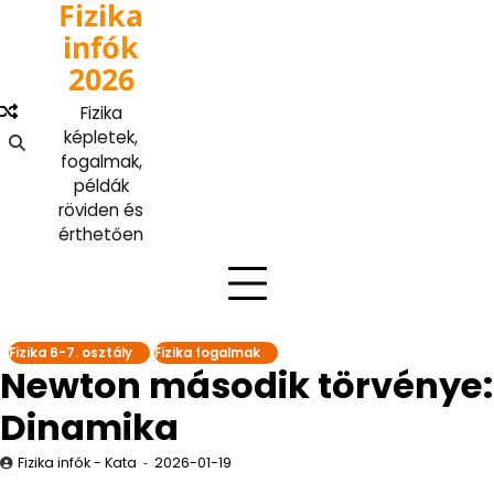
Fizika
Skip
to
infók
content
2026
Fizika
képletek,
fogalmak,
példák
röviden és
érthetően
Fizika 6-7. osztály
Fizika fogalmak
Newton második törvénye:
Dinamika
Fizika infók - Kata
2026-01-19