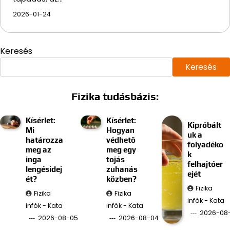
2026-01-24
Keresés
Keresés
Fizika tudásbázis:
Kísérlet:
Kísérlet:
Kipróbált
Mi
Hogyan
uk a
határozza
védhető
folyadéko
meg az
meg egy
k
inga
tojás
felhajtóer
lengésidej
zuhanás
ejét
ét?
közben?
Fizika
Fizika
Fizika
infók - Kata
infók - Kata
infók - Kata
2026-08
2026-08-05
2026-08-04