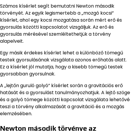
Számos kísérlet segít bemutatni Newton második
törvényét. Az egyik legismertebb a „mozgó kocsi”
kísérlet, ahol egy kocsi mozgatása során mért erő és
gyorsulás közötti kapcsolatot vizsgáljuk. Az erő és
gyorsulás mérésével szemléltethetjük a törvény
alapelveit.
Egy másik érdekes kísérlet lehet a különböző tömegű
testek gyorsulásának vizsgálata azonos erőhatás alatt.
Ez a kísérlet jól mutatja, hogy a kisebb tömegű testek
gyorsabban gyorsulnak.
A „lejtőn guruló golyó” kísérlet során a gravitációs erő
hatását és a gyorsulást tanulmányozhatjuk. A lejtő szöge
és a golyó tömege közötti kapcsolat vizsgálata lehetővé
teszi a törvény alkalmazását a gravitáció és a mozgás
elemzésében.
Newton második törvénye az