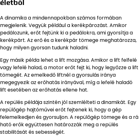
életből
A dinamika a mindennapokban számos formában
megjelenik. Vegyük például a kerékpározást. Amikor
pedálozunk, erőt fejtünk ki a pedálokra, ami gyorsítja a
kerékpárt. Az erő és a kerékpár tömege meghatározza,
hogy milyen gyorsan tudunk haladni.
Egy másik példa lehet a lift mozgása. Amikor a lift felfelé
vagy lefelé halad, a motor erőt fejt ki, hogy legyőzze a lift
tömegét. Az emelkedő liftnél a gyorsulás iránya
megegyezik az erőhatás irányával, míg a lefelé haladó
lift esetében az erőhatás ellene hat.
A repülés példája szintén jól szemlélteti a dinamikát. Egy
repülőgép hajtóművei erőt fejtenek ki, hogy a gép
felemelkedjen és gyorsuljon. A repülőgép tömege és a rá
ható erők együttesen határozzák meg a repülés
stabilitását és sebességét.