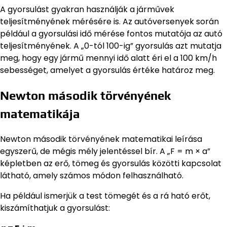
A gyorsulást gyakran használják a járművek
teljesítményének mérésére is. Az autóversenyek során
például a gyorsulási idő mérése fontos mutatója az autó
teljesítményének. A „0-tól 100-ig” gyorsulás azt mutatja
meg, hogy egy jármű mennyi idő alatt éri el a 100 km/h
sebességet, amelyet a gyorsulás értéke határoz meg.
Newton második törvényének
matematikája
Newton második törvényének matematikai leírása
egyszerű, de mégis mély jelentéssel bír. A „F = m × a”
képletben az erő, tömeg és gyorsulás közötti kapcsolat
látható, amely számos módon felhasználható.
Ha például ismerjük a test tömegét és a rá ható erőt,
kiszámíthatjuk a gyorsulást: