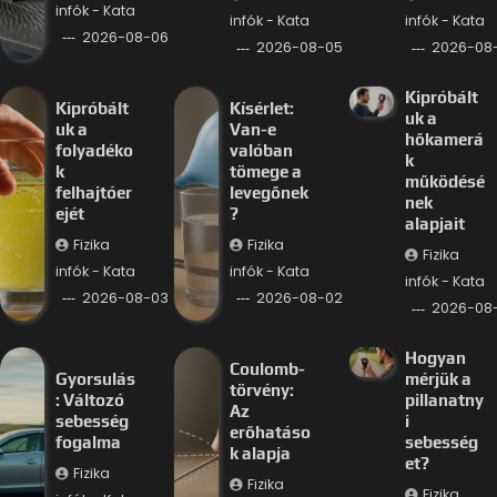
infók - Kata
infók - Kata
infók - Kata
2026-08-06
2026-08-05
2026-08
Kipróbált
Kipróbált
Kísérlet:
uk a
uk a
Van-e
hőkamerá
folyadéko
valóban
k
k
tömege a
működésé
felhajtóer
levegőnek
nek
ejét
?
alapjait
Fizika
Fizika
Fizika
infók - Kata
infók - Kata
infók - Kata
2026-08-03
2026-08-02
2026-08-
Hogyan
Coulomb-
Gyorsulás
mérjük a
törvény:
: Változó
pillanatny
Az
sebesség
i
erőhatáso
fogalma
sebesség
k alapja
et?
Fizika
Fizika
Fizika