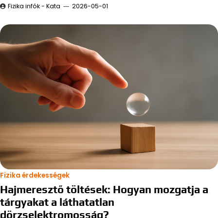
Fizika infók - Kata
2026-05-01
Fizika érdekességek
Hajmeresztő töltések: Hogyan mozgatja a
tárgyakat a láthatatlan
dörzselektromosság?