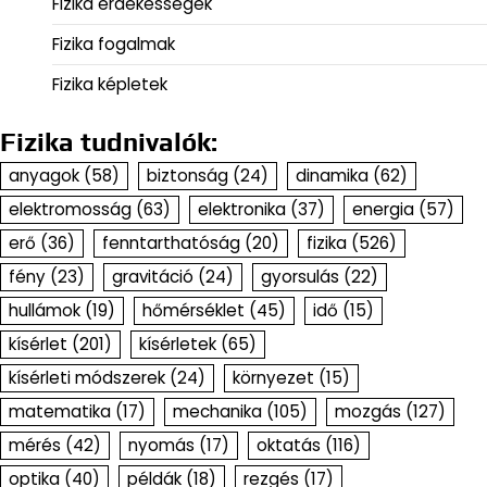
Fizika érdekességek
Fizika fogalmak
Fizika képletek
Fizika tudnivalók:
anyagok
(58)
biztonság
(24)
dinamika
(62)
elektromosság
(63)
elektronika
(37)
energia
(57)
erő
(36)
fenntarthatóság
(20)
fizika
(526)
fény
(23)
gravitáció
(24)
gyorsulás
(22)
hullámok
(19)
hőmérséklet
(45)
idő
(15)
kísérlet
(201)
kísérletek
(65)
kísérleti módszerek
(24)
környezet
(15)
matematika
(17)
mechanika
(105)
mozgás
(127)
mérés
(42)
nyomás
(17)
oktatás
(116)
optika
(40)
példák
(18)
rezgés
(17)