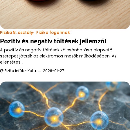
Fizika 8. osztály
Fizika fogalmak
Pozitív és negatív töltések jellemzői
A pozitív és negatív töltések kölcsönhatása alapvető
szerepet játszik az elektromos mezők működésében. Az
ellentétes…
Fizika infók - Kata
2026-01-27