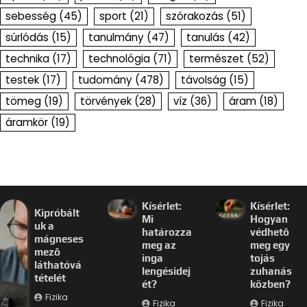
sebesség
(45)
sport
(21)
szórakozás
(51)
súrlódás
(15)
tanulmány
(47)
tanulás
(42)
technika
(17)
technológia
(71)
természet
(52)
testek
(17)
tudomány
(478)
távolság
(15)
tömeg
(19)
törvények
(28)
víz
(36)
áram
(18)
áramkör
(19)
Kísérlet:
Kísérlet:
Kipróbált
Mi
Hogyan
uk a
határozza
védhető
mágneses
meg az
meg egy
mező
inga
tojás
láthatóvá
lengésidej
zuhanás
tételét
ét?
közben?
Fizika
Fizika
Fizika