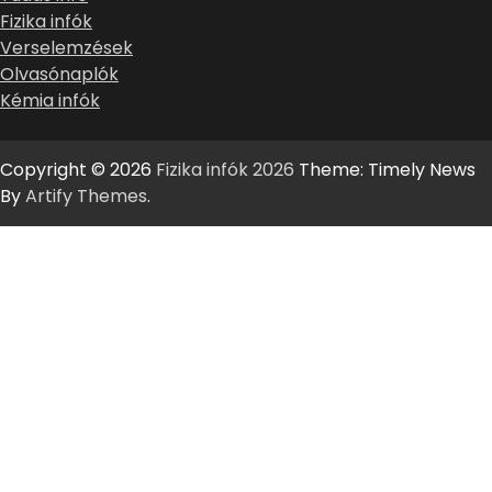
Fizika infók
Verselemzések
Olvasónaplók
Kémia infók
Copyright © 2026
Fizika infók 2026
Theme: Timely News
By
Artify Themes
.