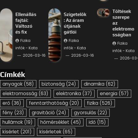
Töltések
Ellenállás
Szigetelők
szerepe
fajtái:
: Az áram
az
Változó
útjának
elektromo
és fix
gátlói
sságban
Fizika
Fizika
Fizika
infók - Kata
infók - Kata
infók - Kata
2026-03-16
2026-03-16
2026-03-
Címkék
anyagok
(58)
biztonság
(24)
dinamika
(62)
elektromosság
(63)
elektronika
(37)
energia
(57)
erő
(36)
fenntarthatóság
(20)
fizika
(526)
fény
(23)
gravitáció
(24)
gyorsulás
(22)
hullámok
(19)
hőmérséklet
(45)
idő
(15)
kísérlet
(201)
kísérletek
(65)