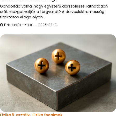
Gondoltad volna, hogy egyszerű dörzsöléssel láthatatlan
erők mozgathatják a tárgyakat? A dörzselektromosság
titokzatos világa olyan…
Fizika infók - Kata
2026-03-21
Fizika 8. osztály
Fizika fogalmak