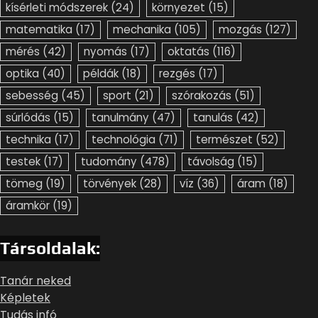
kísérleti módszerek
(24)
környezet
(15)
matematika
(17)
mechanika
(105)
mozgás
(127)
mérés
(42)
nyomás
(17)
oktatás
(116)
optika
(40)
példák
(18)
rezgés
(17)
sebesség
(45)
sport
(21)
szórakozás
(51)
súrlódás
(15)
tanulmány
(47)
tanulás
(42)
technika
(17)
technológia
(71)
természet
(52)
testek
(17)
tudomány
(478)
távolság
(15)
tömeg
(19)
törvények
(28)
víz
(36)
áram
(18)
áramkör
(19)
Társoldalak:
Tanár neked
Képletek
Tudás infó