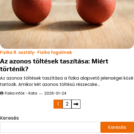
Fizika 8. osztály
Fizika fogalmak
Az azonos töltések taszítása: Miért
történik?
Az azonos töltések taszítása a fizika alapvető jelenségei közé
tartozik. Amikor két azonos töltésű részecske…
Fizika infók - Kata
2026-01-24
Bejegyzések
1
2
lapozása
Keresés
Keresés