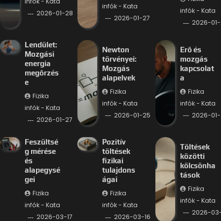
infók - Kata
infók - Kata
infók - Kata
2026-01-28
2026-01-27
2026-01-
Lendület:
Newton
Erő és
Mozgási
törvényei:
mozgás
energia
Mozgás
kapcsolat
megőrzés
alapelvek
a
e
Fizika
Fizika
Fizika
infók - Kata
infók - Kata
infók - Kata
2026-01-25
2026-01-
2026-01-27
Feszültsé
Pozitív
Töltések
g mérése
töltések
közötti
és
fizikai
kölcsönha
alapegysé
tulajdons
tások
gei
ágai
Fizika
Fizika
Fizika
infók - Kata
infók - Kata
infók - Kata
2026-03-
2026-03-17
2026-03-16