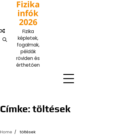
Fizika
Skip
to
infók
content
2026
Fizika
képletek,
fogalmak,
példák
röviden és
érthetően
Címke:
töltések
Home
töltések