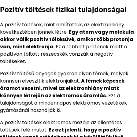
Pozitív töltések fizikai tulajdonságai
A pozitív töltések, mint említettük, az elektronhiány
következtében jönnek létre.
Egy atom vagy molekula
akkor válik pozitív töltésűvé, amikor több protonja
van, mint elektronja.
Ez a többlet protonok miatt a
pozitívan töltött részecskék vonzzák a negatív
töltéseket.
Pozitív töltésű anyagok gyakran olyan fémek, melyek
könnyen elveszítik elektronjaikat.
A fémek képesek
áramot vezetni, mivel az elektronhiány miatt
könnyen létrejön az elektromos áramlás.
Ezt a
tulajdonságot a mindennapos elektromos vezetékek
gyártásánál használják ki.
A pozitív töltések elektromos mezője az ellentétes
töltések felé mutat.
Ez azt jelenti, hogy a pozitív