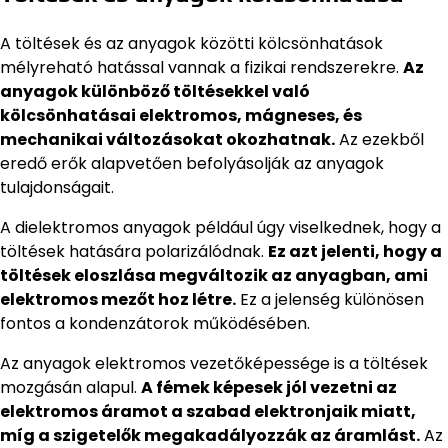
A töltések és az anyagok közötti kölcsönhatások
mélyreható hatással vannak a fizikai rendszerekre.
Az
anyagok különböző töltésekkel való
kölcsönhatásai elektromos, mágneses, és
mechanikai változásokat okozhatnak.
Az ezekből
eredő erők alapvetően befolyásolják az anyagok
tulajdonságait.
A dielektromos anyagok például úgy viselkednek, hogy a
töltések hatására polarizálódnak.
Ez azt jelenti, hogy a
töltések eloszlása megváltozik az anyagban, ami
elektromos mezőt hoz létre.
Ez a jelenség különösen
fontos a kondenzátorok működésében.
Az anyagok elektromos vezetőképessége is a töltések
mozgásán alapul.
A fémek képesek jól vezetni az
elektromos áramot a szabad elektronjaik miatt,
míg a szigetelők megakadályozzák az áramlást.
Az