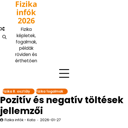
Fizika
Skip
to
infók
content
2026
Fizika
képletek,
fogalmak,
példák
röviden és
érthetően
Fizika 8. osztály
Fizika fogalmak
Pozitív és negatív töltések
jellemzői
Fizika infók - Kata
2026-01-27