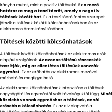
irányba mutat, mint a pozitív töltéseké.
Ez a mező
határozza meg a taszítóerőt, amely a negatív
töltések között hat.
Ez a taszítóerő fontos szerepet
játszik a töltések közötti kölcsönhatásokban és az
elektromos áram irányításában.
Töltések közötti kölcsönhatások
A töltések közötti kölcsönhatások az elektromos erők
alapjául szolgálnak.
Az azonos töltésű részecskék
taszítják, míg az ellentétes töltésűek vonzzák
egymást.
Ez az erőhatás az elektromos mezővel
mérhető és megfigyelhető.
Az elektromos kölcsönhatások intenzitása a töltések
nagyságától és egymástól való távolságuktól függ.
Minél
közelebb vannak egymáshoz a töltések, annál
erősebb a kölcsönhatás.
Ez az elv alapvető a
távközlési technológiák és az elektromos eszközök