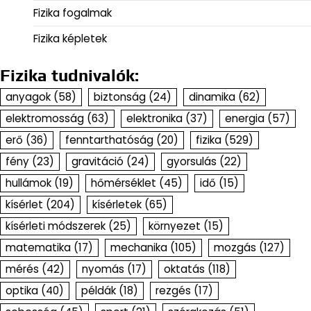
Fizika fogalmak
Fizika képletek
Fizika tudnivalók:
anyagok
(58)
biztonság
(24)
dinamika
(62)
elektromosság
(63)
elektronika
(37)
energia
(57)
erő
(36)
fenntarthatóság
(20)
fizika
(529)
fény
(23)
gravitáció
(24)
gyorsulás
(22)
hullámok
(19)
hőmérséklet
(45)
idő
(15)
kísérlet
(204)
kísérletek
(65)
kísérleti módszerek
(25)
környezet
(15)
matematika
(17)
mechanika
(105)
mozgás
(127)
mérés
(42)
nyomás
(17)
oktatás
(118)
optika
(40)
példák
(18)
rezgés
(17)