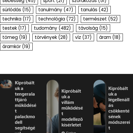
sebesség
(45)
sport
(21)
szórakozás
(51)
súrlódás
(15)
tanulmány
(47)
tanulás
(42)
technika
(17)
technológia
(72)
természet
(52)
testek
(17)
tudomány
(482)
távolság
(15)
tömeg
(19)
törvények
(28)
víz
(37)
áram
(18)
áramkör
(19)
Kipróbált
uk a
Kipróbált
Kipróbált
tengerala
uk a
uk a
ttjáró
légellenáll
villám
működésé
ás
működésé
t
csökkenté
t
palackmo
sének
modellező
dell
módszerei
kísérletet
segítségé
t