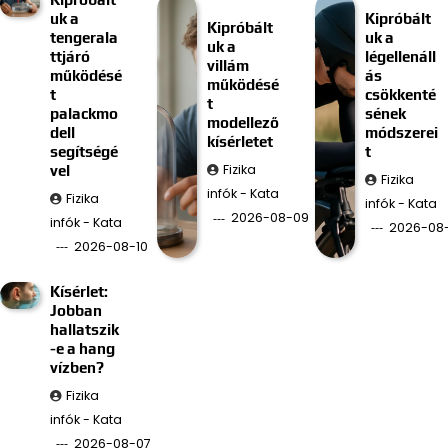
uk a
Kipróbált
Kipróbált
tengerala
uk a
uk a
ttjáró
légellenáll
villám
működésé
ás
működésé
t
csökkenté
t
palackmo
sének
modellező
dell
módszerei
kísérletet
segítségé
t
Fizika
vel
Fizika
infók - Kata
Fizika
infók - Kata
2026-08-09
infók - Kata
2026-08
2026-08-10
Kísérlet:
Jobban
hallatszik
-e a hang
vízben?
Fizika
infók - Kata
2026-08-07