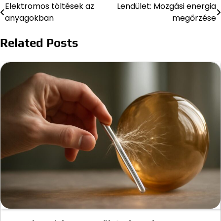
Elektromos töltések az
Lendület: Mozgási energia
Bejegyzés
anyagokban
megőrzése
navigáció
Related Posts