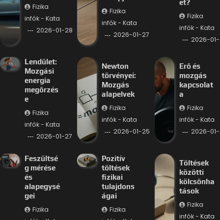
et?
Fizika
Fizika
Fizika
infók - Kata
infók - Kata
infók - Kata
2026-01-28
2026-01-27
2026-01-
Lendület:
Newton
Erő és
Mozgási
törvényei:
mozgás
energia
Mozgás
kapcsolat
megőrzés
alapelvek
a
e
Fizika
Fizika
Fizika
infók - Kata
infók - Kata
infók - Kata
2026-01-25
2026-01-
2026-01-27
Feszültsé
Pozitív
Töltések
g mérése
töltések
közötti
és
fizikai
kölcsönha
alapegysé
tulajdons
tások
gei
ágai
Fizika
Fizika
Fizika
infók - Kata