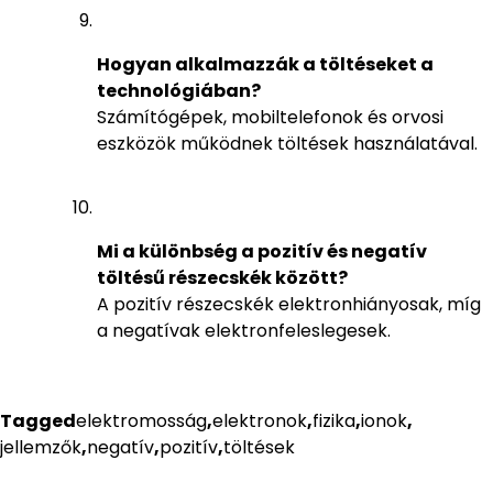
Hogyan alkalmazzák a töltéseket a
technológiában?
Számítógépek, mobiltelefonok és orvosi
eszközök működnek töltések használatával.
Mi a különbség a pozitív és negatív
töltésű részecskék között?
A pozitív részecskék elektronhiányosak, míg
a negatívak elektronfeleslegesek.
Tagged
elektromosság
,
elektronok
,
fizika
,
ionok
,
jellemzők
,
negatív
,
pozitív
,
töltések