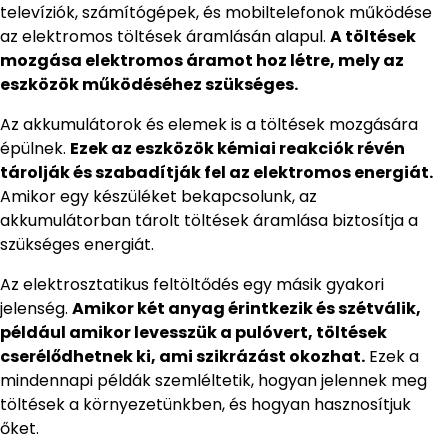
televíziók, számítógépek, és mobiltelefonok működése
az elektromos töltések áramlásán alapul.
A töltések
mozgása elektromos áramot hoz létre, mely az
eszközök működéséhez szükséges.
Az akkumulátorok és elemek is a töltések mozgására
épülnek.
Ezek az eszközök kémiai reakciók révén
tárolják és szabadítják fel az elektromos energiát.
Amikor egy készüléket bekapcsolunk, az
akkumulátorban tárolt töltések áramlása biztosítja a
szükséges energiát.
Az elektrosztatikus feltöltődés egy másik gyakori
jelenség.
Amikor két anyag érintkezik és szétválik,
például amikor levesszük a pulóvert, töltések
cserélődhetnek ki, ami szikrázást okozhat.
Ezek a
mindennapi példák szemléltetik, hogyan jelennek meg
töltések a környezetünkben, és hogyan hasznosítjuk
őket.