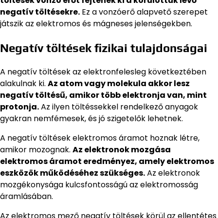
töltések vonzó erőt fejtenek ki a körülöttük lévő
negatív töltésekre.
Ez a vonzóerő alapvető szerepet
játszik az elektromos és mágneses jelenségekben.
Negatív töltések fizikai tulajdonságai
A negatív töltések az elektronfelesleg következtében
alakulnak ki.
Az atom vagy molekula akkor lesz
negatív töltésű, amikor több elektronja van, mint
protonja.
Az ilyen töltéssekkel rendelkező anyagok
gyakran nemfémesek, és jó szigetelők lehetnek.
A negatív töltések elektromos áramot hoznak létre,
amikor mozognak.
Az elektronok mozgása
elektromos áramot eredményez, amely elektromos
eszközök működéséhez szükséges.
Az elektronok
mozgékonysága kulcsfontosságú az elektromosság
áramlásában.
Az elektromos mező negatív töltések körül az ellentétes