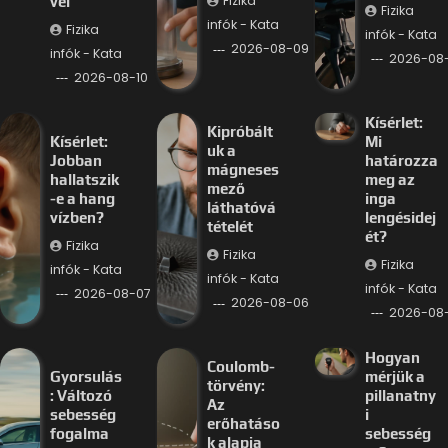
Fizika
vel
Fizika
infók - Kata
Fizika
infók - Kata
2026-08-09
infók - Kata
2026-08
2026-08-10
Kísérlet:
Kipróbált
Kísérlet:
Mi
uk a
Jobban
határozza
mágneses
hallatszik
meg az
mező
-e a hang
inga
láthatóvá
vízben?
lengésidej
tételét
ét?
Fizika
Fizika
Fizika
infók - Kata
infók - Kata
infók - Kata
2026-08-07
2026-08-06
2026-08
Hogyan
Coulomb-
Gyorsulás
mérjük a
törvény:
: Változó
pillanatny
Az
sebesség
i
erőhatáso
fogalma
sebesség
k alapja