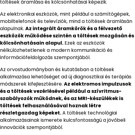
töltések áramlása és kölcsönhatásai képezik.
Az elektronikai eszközök, mint például a számítógépek,
mobiltelefonok és televíziók, mind a töltések áramlásán
alapulnak.
Az integrált áramkörök és a félvezető
eszközök működése szintén a töltések mozgásán és
kölcsönhatásain alapul.
Ezek az eszközök
nélkülözhetetlenek a modern kommunikáció és
információfeldolgozás szempontjából.
Az orvostudományban és kutatásban a töltések
alkalmazása lehetőséget ad új diagnosztikai és terápiás
módszerek kifejlesztésére.
Az elektromos impulzusok
és a töltések vezérlésével például a szívritmus-
szabályozók működnek, és az MRI-készülékek is
töltések felhasználásával hoznak létre
részletgazdag képeket.
A töltések technológiai
alkalmazásainak ismerete kulcsfontosságú a jövőbeli
innovációk szempontjából.