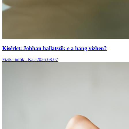
Kísérlet: Jobban hallatszik-e a hang vízben?
Fizika infók - Kata
2026-08-07