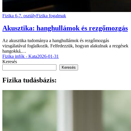
Fizika 6-7. osztály
Fizika fogalmak
Akusztika: hanghullámok és rezgőmozgás
Az akusztika tudománya a hanghullámok és rezgőmozgás
vizsgálatával foglalkozik. Felfedezzük, hogyan alakulnak a rezgések
hangokká,…
Fizika infók - Kata
2026-01-31
Keresés
Keresés
Fizika tudásbázis: