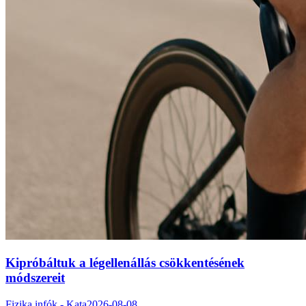
Kipróbáltuk a légellenállás csökkentésének
módszereit
Fizika infók - Kata
2026-08-08