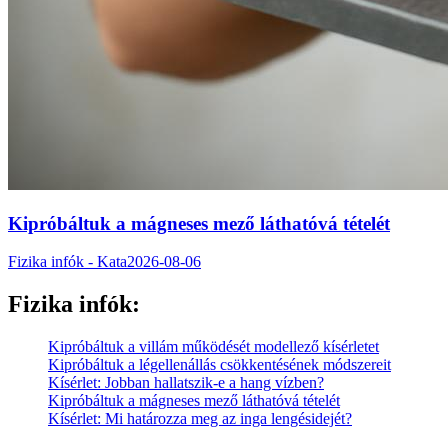
Kipróbáltuk a mágneses mező láthatóvá tételét
Fizika infók - Kata
2026-08-06
Fizika infók:
Kipróbáltuk a villám működését modellező kísérletet
Kipróbáltuk a légellenállás csökkentésének módszereit
Kísérlet: Jobban hallatszik-e a hang vízben?
Kipróbáltuk a mágneses mező láthatóvá tételét
Kísérlet: Mi határozza meg az inga lengésidejét?