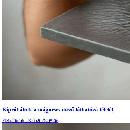
Kipróbáltuk a mágneses mező láthatóvá tételét
Fizika infók - Kata
2026-08-06