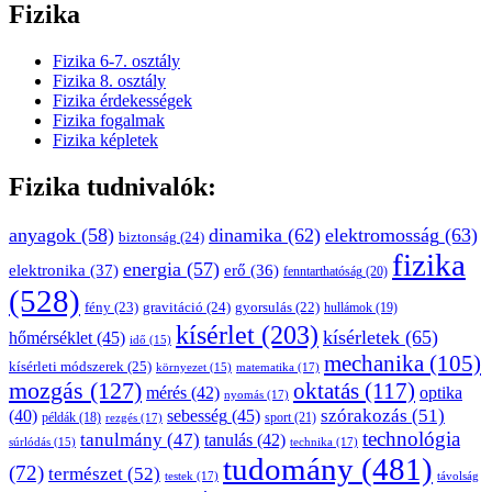
Fizika
Fizika 6-7. osztály
Fizika 8. osztály
Fizika érdekességek
Fizika fogalmak
Fizika képletek
Fizika tudnivalók:
anyagok
(58)
dinamika
(62)
elektromosság
(63)
biztonság
(24)
fizika
energia
(57)
elektronika
(37)
erő
(36)
fenntarthatóság
(20)
(528)
gravitáció
(24)
fény
(23)
gyorsulás
(22)
hullámok
(19)
kísérlet
(203)
kísérletek
(65)
hőmérséklet
(45)
idő
(15)
mechanika
(105)
kísérleti módszerek
(25)
matematika
(17)
környezet
(15)
mozgás
(127)
oktatás
(117)
mérés
(42)
optika
nyomás
(17)
sebesség
(45)
szórakozás
(51)
(40)
sport
(21)
példák
(18)
rezgés
(17)
technológia
tanulmány
(47)
tanulás
(42)
technika
(17)
súrlódás
(15)
tudomány
(481)
(72)
természet
(52)
testek
(17)
távolság