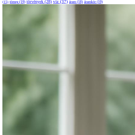
víz
(37)
törvények
(28)
tömeg
(19)
áramkör
(19)
áram
(18)
(15)