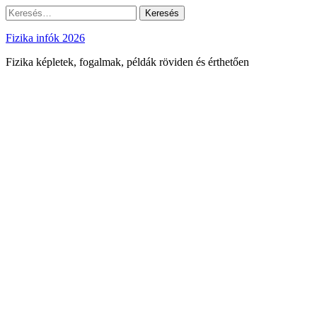
Skip
Keresés:
to
content
Fizika infók 2026
Fizika képletek, fogalmak, példák röviden és érthetően