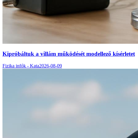
Kipróbáltuk a villám működését modellező kísérletet
Fizika infók - Kata
2026-08-09