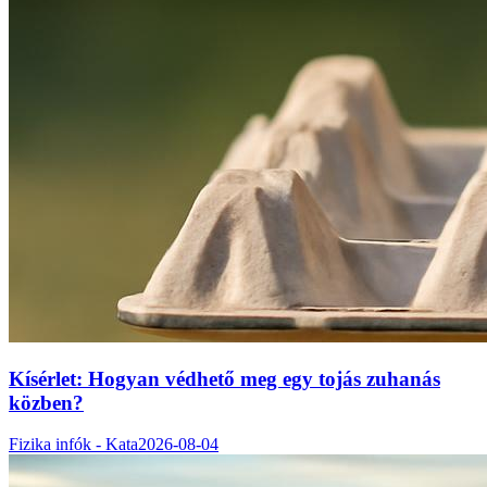
Kísérlet: Hogyan védhető meg egy tojás zuhanás
közben?
Fizika infók - Kata
2026-08-04