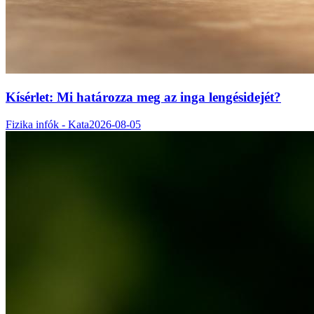
Kísérlet: Mi határozza meg az inga lengésidejét?
Fizika infók - Kata
2026-08-05