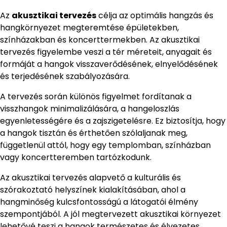
Az
akusztikai tervezés
célja az optimális hangzás és
hangkörnyezet megteremtése épületekben,
színházakban és koncerttermekben. Az akusztikai
tervezés figyelembe veszi a tér méreteit, anyagait és
formáját a hangok visszaverődésének, elnyelődésének
és terjedésének szabályozására.
A tervezés során különös figyelmet fordítanak a
visszhangok minimalizálására, a hangeloszlás
egyenletességére és a zajszigetelésre. Ez biztosítja, hogy
a hangok tisztán és érthetően szólaljanak meg,
függetlenül attól, hogy egy templomban, színházban
vagy koncertteremben tartózkodunk.
Az akusztikai tervezés alapvető a kulturális és
szórakoztató helyszínek kialakításában, ahol a
hangminőség kulcsfontosságú a látogatói élmény
szempontjából. A jól megtervezett akusztikai környezet
lehetővé teszi a hangok természetes és élvezetes