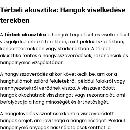
Térbeli akusztika: Hangok viselkedése
terekben
A
térbeli akusztika
a hangok terjedését és viselkedését
vizsgálja különböző terekben, mint például szobákban,
koncerttermekben vagy stadionokban. A térbeli
akusztika fontos a hangvisszaverődések, rezonanciák és
hangelnyelés vizsgálatában.
A hangvisszaverődés akkor következik be, amikor a
hanghullámok szilárd felületekről, például falakról vagy
mennyezetekről verődnek vissza. A visszaverődött
hangok okozhatnak visszhangot vagy rezonanciát, ami
befolyásolja a hang minőségét és érthetőségét.
A hangelnyelés viszont csökkenti a visszaverődött
hangok erejét, ami javíthatja a hangminőséget. Például
hangelnyelő anyagok használata csökkentheti a