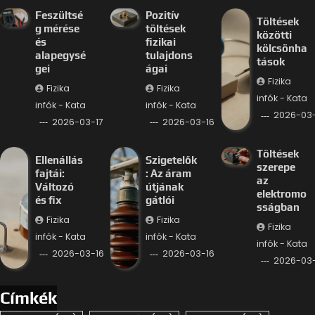
Feszültsé
Pozitív
Töltések
g mérése
töltések
közötti
és
fizikai
kölcsönha
alapegysé
tulajdons
tások
gei
ágai
Fizika
Fizika
Fizika
infók - Kata
infók - Kata
infók - Kata
2026-03-
2026-03-17
2026-03-16
Töltések
Ellenállás
Szigetelők
szerepe
fajtái:
: Az áram
az
Változó
útjának
elektromo
és fix
gátlói
sságban
Fizika
Fizika
Fizika
infók - Kata
infók - Kata
infók - Kata
2026-03-16
2026-03-16
2026-03-
Címkék