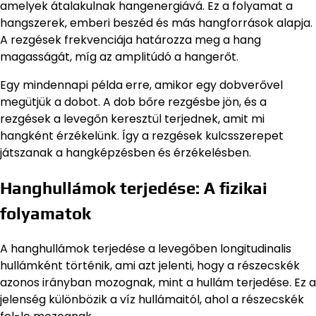
amelyek átalakulnak hangenergiává. Ez a folyamat a
hangszerek, emberi beszéd és más hangforrások alapja.
A rezgések frekvenciája határozza meg a hang
magasságát, míg az amplitúdó a hangerőt.
Egy mindennapi példa erre, amikor egy dobverővel
megütjük a dobot. A dob bőre rezgésbe jön, és a
rezgések a levegőn keresztül terjednek, amit mi
hangként érzékelünk. Így a rezgések kulcsszerepet
játszanak a hangképzésben és érzékelésben.
Hanghullámok terjedése: A fizikai
folyamatok
A hanghullámok terjedése a levegőben longitudinalis
hullámként történik, ami azt jelenti, hogy a részecskék
azonos irányban mozognak, mint a hullám terjedése. Ez a
jelenség különbözik a víz hullámaitól, ahol a részecskék