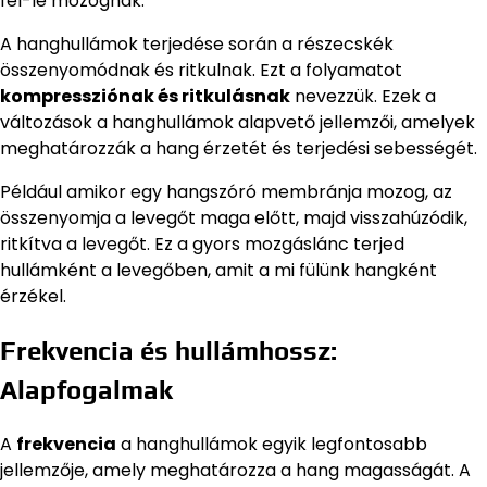
fel-le mozognak.
A hanghullámok terjedése során a részecskék
összenyomódnak és ritkulnak. Ezt a folyamatot
kompressziónak és ritkulásnak
nevezzük. Ezek a
változások a hanghullámok alapvető jellemzői, amelyek
meghatározzák a hang érzetét és terjedési sebességét.
Például amikor egy hangszóró membránja mozog, az
összenyomja a levegőt maga előtt, majd visszahúzódik,
ritkítva a levegőt. Ez a gyors mozgáslánc terjed
hullámként a levegőben, amit a mi fülünk hangként
érzékel.
Frekvencia és hullámhossz:
Alapfogalmak
A
frekvencia
a hanghullámok egyik legfontosabb
jellemzője, amely meghatározza a hang magasságát. A