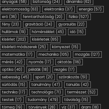
anyagok
(58)
biztonság
(24)
dinamika
(62)
elektromosság
(63)
elektronika
(37)
energia
(57)
erő
(36)
fenntarthatóság
(20)
fizika
(527)
fény
(23)
gravitáció
(24)
gyorsulás
(22)
hullámok
(19)
hőmérséklet
(45)
idő
(15)
kísérlet
(202)
kísérletek
(65)
kísérleti módszerek
(25)
környezet
(15)
matematika
(17)
mechanika
(105)
mozgás
(127)
mérés
(42)
nyomás
(17)
oktatás
(116)
optika
(40)
példák
(18)
rezgés
(17)
sebesség
(45)
sport
(21)
szórakozás
(51)
súrlódás
(15)
tanulmány
(47)
tanulás
(42)
technika
(17)
technológia
(71)
természet
(52)
testek
(17)
tudomány
(479)
távolság
(15)
tömeg
(19)
törvények
(28)
víz
(37)
áram
(18)