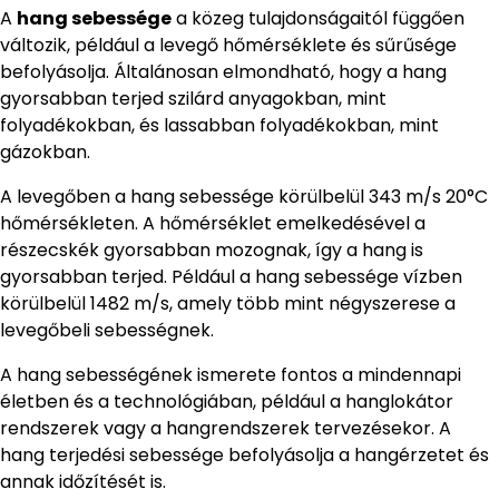
A
hang sebessége
a közeg tulajdonságaitól függően
változik, például a levegő hőmérséklete és sűrűsége
befolyásolja. Általánosan elmondható, hogy a hang
gyorsabban terjed szilárd anyagokban, mint
folyadékokban, és lassabban folyadékokban, mint
gázokban.
A levegőben a hang sebessége körülbelül 343 m/s 20°C
hőmérsékleten. A hőmérséklet emelkedésével a
részecskék gyorsabban mozognak, így a hang is
gyorsabban terjed. Például a hang sebessége vízben
körülbelül 1482 m/s, amely több mint négyszerese a
levegőbeli sebességnek.
A hang sebességének ismerete fontos a mindennapi
életben és a technológiában, például a hanglokátor
rendszerek vagy a hangrendszerek tervezésekor. A
hang terjedési sebessége befolyásolja a hangérzetet és
annak időzítését is.