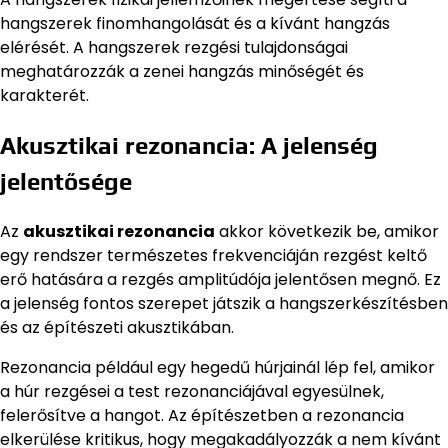
hangszerek finomhangolását és a kívánt hangzás
elérését. A hangszerek rezgési tulajdonságai
meghatározzák a zenei hangzás minőségét és
karakterét.
Akusztikai rezonancia: A jelenség
jelentősége
Az
akusztikai rezonancia
akkor következik be, amikor
egy rendszer természetes frekvenciáján rezgést keltő
erő hatására a rezgés amplitúdója jelentősen megnő. Ez
a jelenség fontos szerepet játszik a hangszerkészítésben
és az építészeti akusztikában.
Rezonancia például egy hegedű húrjainál lép fel, amikor
a húr rezgései a test rezonanciájával egyesülnek,
felerősítve a hangot. Az építészetben a rezonancia
elkerülése kritikus, hogy megakadályozzák a nem kívánt