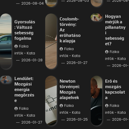
2026-08-03
2026-08
2026-08-04
Hogyan
Coulomb-
Gyorsulás
mérjük a
törvény:
: Változó
pillanatny
Az
sebesség
i
erőhatáso
fogalma
sebesség
k alapja
et?
Fizika
Fizika
Fizika
infók - Kata
infók - Kata
infók - Kata
2026-01-28
2026-01-27
2026-01-
Lendület:
Newton
Erő és
Mozgási
törvényei:
mozgás
energia
Mozgás
kapcsolat
megőrzés
alapelvek
a
e
Fizika
Fizika
Fizika
infók - Kata
infók - Kata
infók - Kata
2026-01-25
2026-01-
2026-01-27