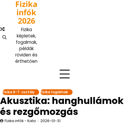
Fizika
Skip
to
infók
content
2026
Fizika
képletek,
fogalmak,
példák
röviden és
érthetően
Fizika 6-7. osztály
Fizika fogalmak
Akusztika: hanghullámok
és rezgőmozgás
Fizika infók - Kata
2026-01-31