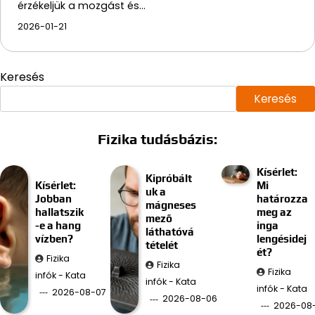
érzékeljük a mozgást és…
2026-01-21
Keresés
Keresés
Fizika tudásbázis:
Kísérlet:
Kipróbált
Kísérlet:
Mi
uk a
Jobban
határozza
mágneses
hallatszik
meg az
mező
-e a hang
inga
láthatóvá
vízben?
lengésidej
tételét
ét?
Fizika
Fizika
Fizika
infók - Kata
infók - Kata
infók - Kata
2026-08-07
2026-08-06
2026-08