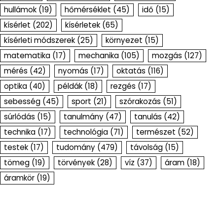
hullámok
(19)
hőmérséklet
(45)
idő
(15)
kísérlet
(202)
kísérletek
(65)
kísérleti módszerek
(25)
környezet
(15)
matematika
(17)
mechanika
(105)
mozgás
(127)
mérés
(42)
nyomás
(17)
oktatás
(116)
optika
(40)
példák
(18)
rezgés
(17)
sebesség
(45)
sport
(21)
szórakozás
(51)
súrlódás
(15)
tanulmány
(47)
tanulás
(42)
technika
(17)
technológia
(71)
természet
(52)
testek
(17)
tudomány
(479)
távolság
(15)
tömeg
(19)
törvények
(28)
víz
(37)
áram
(18)
áramkör
(19)