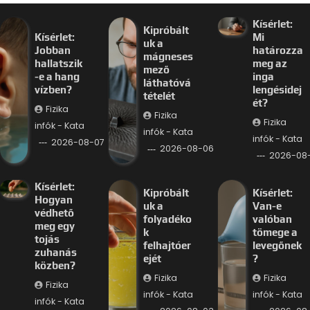
Kísérlet:
Kipróbált
Kísérlet:
Mi
uk a
Jobban
határozza
mágneses
hallatszik
meg az
mező
-e a hang
inga
láthatóvá
vízben?
lengésidej
tételét
ét?
Fizika
Fizika
Fizika
infók - Kata
infók - Kata
infók - Kata
2026-08-07
2026-08-06
2026-08
Kísérlet:
Kipróbált
Kísérlet:
Hogyan
uk a
Van-e
védhető
folyadéko
valóban
meg egy
k
tömege a
tojás
felhajtóer
levegőnek
zuhanás
ejét
?
közben?
Fizika
Fizika
Fizika
infók - Kata
infók - Kata
infók - Kata