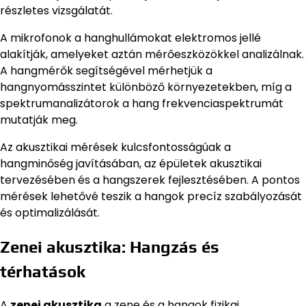
részletes vizsgálatát.
A mikrofonok a hanghullámokat elektromos jellé
alakítják, amelyeket aztán mérőeszközökkel analizálnak.
A hangmérők segítségével mérhetjük a
hangnyomásszintet különböző környezetekben, míg a
spektrumanalizátorok a hang frekvenciaspektrumát
mutatják meg.
Az akusztikai mérések kulcsfontosságúak a
hangminőség javításában, az épületek akusztikai
tervezésében és a hangszerek fejlesztésében. A pontos
mérések lehetővé teszik a hangok precíz szabályozását
és optimalizálását.
Zenei akusztika: Hangzás és
térhatások
A
zenei akusztika
a zene és a hangok fizikai