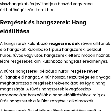
visszhangokat, és javíthatja a beszéd vagy zene
érthetőségét zárt terekben.
Rezgések és hangszerek: Hang
előállítása
A hangszerek különböző
rezgési módok
révén állítanak
elő hangokat. Különböző típusú hangszerek, például
húros, fúvós vagy ütős hangszerek, eltérő módon hoznak
létre rezgéseket, ami különböző hangzást eredményez.
A húros hangszerek például a húrok rezgése révén
állítanak elő hangot. A húr hossza, feszültsége és anyaga
meghatározza a rezgések frekvenciáját, és így a hang
magasságát. A fúvós hangszerek levegőoszlop
rezonanciáját használják a hang előállításához, míg az
ütős hangszerek a felület rezgéseit alkalmazzák.
A hangszerek fizikai jellemzőinek megértése segíti a