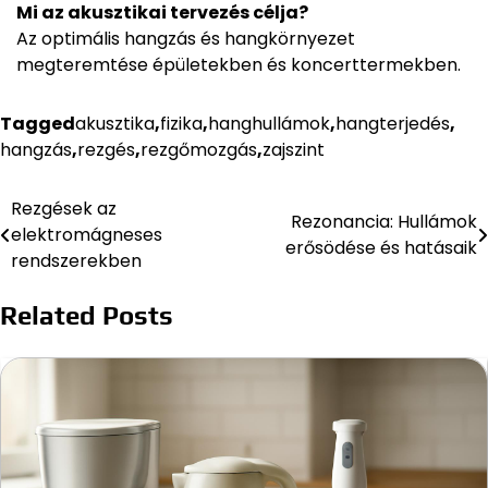
Mi az akusztikai tervezés célja?
Az optimális hangzás és hangkörnyezet
megteremtése épületekben és koncerttermekben.
Tagged
akusztika
,
fizika
,
hanghullámok
,
hangterjedés
,
hangzás
,
rezgés
,
rezgőmozgás
,
zajszint
Rezgések az
Bejegyzés
Rezonancia: Hullámok
elektromágneses
erősödése és hatásaik
navigáció
rendszerekben
Related Posts