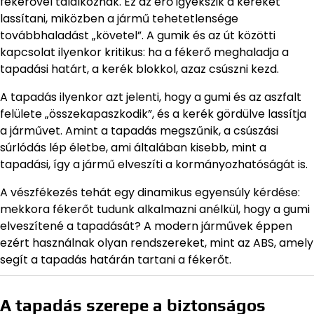
fékerővel találkoznak. Ez az erő igyekszik a kereket
lassítani, miközben a jármű tehetetlensége
továbbhaladást „követel”. A gumik és az út közötti
kapcsolat ilyenkor kritikus: ha a fékerő meghaladja a
tapadási határt, a kerék blokkol, azaz csúszni kezd.
A tapadás ilyenkor azt jelenti, hogy a gumi és az aszfalt
felülete „összekapaszkodik”, és a kerék gördülve lassítja
a járművet. Amint a tapadás megszűnik, a csúszási
súrlódás lép életbe, ami általában kisebb, mint a
tapadási, így a jármű elveszíti a kormányozhatóságát is.
A vészfékezés tehát egy dinamikus egyensúly kérdése:
mekkora fékerőt tudunk alkalmazni anélkül, hogy a gumi
elveszítené a tapadását? A modern járművek éppen
ezért használnak olyan rendszereket, mint az ABS, amely
segít a tapadás határán tartani a fékerőt.
A tapadás szerepe a biztonságos