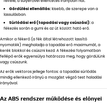
felfelé, a súlyerővel ellentétes irányban hat.
Gördülési ellenállás:
kisebb, de szerepe van a
lassulásban.
Súrlódási erő (tapadási vagy csúszási):
a
fékezés során a gumi és az út között ható erő.
Amikor a fékerő (a fék által létrehozott lassító
nyomaték) meghaladja a tapadási erő maximumát, a
kerék blokkol és csúszni kezd. A fékezési folyamatban
fellépő erők egyensúlya határozza meg, hogy gördülünk
vagy csúszunk.
Az erők vektoros jellege fontos: a tapadási súrlódás
mindig ellenkező irányú a mozgást végző test haladási
irányával.
Az ABS rendszer működése és előnyei