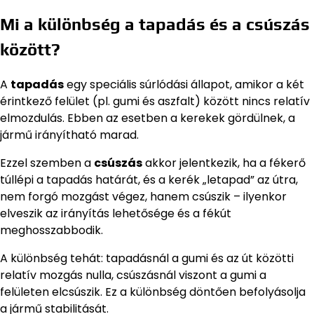
Mi a különbség a tapadás és a csúszás
között?
A
tapadás
egy speciális súrlódási állapot, amikor a két
érintkező felület (pl. gumi és aszfalt) között nincs relatív
elmozdulás. Ebben az esetben a kerekek gördülnek, a
jármű irányítható marad.
Ezzel szemben a
csúszás
akkor jelentkezik, ha a fékerő
túllépi a tapadás határát, és a kerék „letapad” az útra,
nem forgó mozgást végez, hanem csúszik – ilyenkor
elveszik az irányítás lehetősége és a fékút
meghosszabbodik.
A különbség tehát: tapadásnál a gumi és az út közötti
relatív mozgás nulla, csúszásnál viszont a gumi a
felületen elcsúszik. Ez a különbség döntően befolyásolja
a jármű stabilitását.