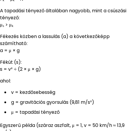
A tapadási tényező általában nagyobb, mint a csúszási
tényező:
μₛ > μₖ
Fékezés közben a lassulás (a) a következőképp
számítható:
a = μ × g
Fékút (s):
s = v² ÷ (2 × μ × g)
ahol:
v = kezdősebesség
g = gravitációs gyorsulás (9,81 m/s²)
μ = tapadási tényező
Egyszerű példa (száraz aszfalt, μ = 1, v = 50 km/h ≈ 13,9