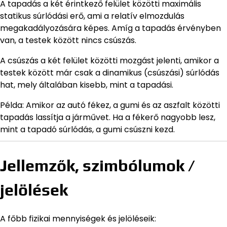
A tapadás a két érintkező felület közötti maximális
statikus súrlódási erő, ami a relatív elmozdulás
megakadályozására képes. Amíg a tapadás érvényben
van, a testek között nincs csúszás.
A csúszás a két felület közötti mozgást jelenti, amikor a
testek között már csak a dinamikus (csúszási) súrlódás
hat, mely általában kisebb, mint a tapadási.
Példa: Amikor az autó fékez, a gumi és az aszfalt közötti
tapadás lassítja a járművet. Ha a fékerő nagyobb lesz,
mint a tapadó súrlódás, a gumi csúszni kezd.
Jellemzők, szimbólumok /
jelölések
A főbb fizikai mennyiségek és jelöléseik: