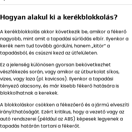
Hogyan alakul ki a kerékblokkolás?
A kerékblokkolás akkor következik be, amikor a fékerő
nagyobb, mint amit a tapadási súrlódás elbír. Ilyenkor a
kerék nem tud tovább gördülni, hanem „kitör” a
tapadásból, és csúszni kezd az útfelületen.
Ez a jelenség különösen gyorsan bekövetkezhet
vészfékezés során, vagy amikor az útburkolat síkos,
vizes, vagy laza (pl. kavicsos). Ilyenkor a tapadási
tényező alacsony, és már kisebb fékerő hatására is
blokkolhatnak a kerekek.
A blokkoláskor csökken a fékezőerő és a jármű elveszíti
irányíthatóságát. Ezért kritikus, hogy a vezető vagy az
autó rendszerei (például az ABS) képesek legyenek a
tapadás határán tartani a fékerőt.