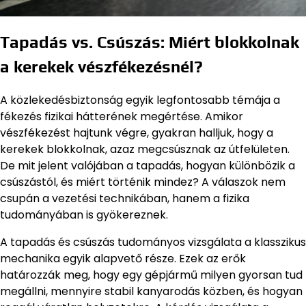
Tapadás vs. Csúszás: Miért blokkolnak
a kerekek vészfékezésnél?
A közlekedésbiztonság egyik legfontosabb témája a
fékezés fizikai hátterének megértése. Amikor
vészfékezést hajtunk végre, gyakran halljuk, hogy a
kerekek blokkolnak, azaz megcsúsznak az útfelületen.
De mit jelent valójában a tapadás, hogyan különbözik a
csúszástól, és miért történik mindez? A válaszok nem
csupán a vezetési technikában, hanem a fizika
tudományában is gyökereznek.
A tapadás és csúszás tudományos vizsgálata a klasszikus
mechanika egyik alapvető része. Ezek az erők
határozzák meg, hogy egy gépjármű milyen gyorsan tud
megállni, mennyire stabil kanyarodás közben, és hogyan