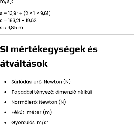
m/s):
s = 13,9² ÷ (2 × 1 × 9,81)
s = 193,21 ÷ 19,62
s ≈ 9,85 m
SI mértékegységek és
átváltások
Súrlódási erő: Newton (N)
Tapadási tényező: dimenzió nélküli
Normálerő: Newton (N)
Fékút: méter (m)
Gyorsulás: m/s²