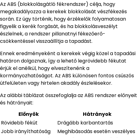
Az ABS (blokkolásgátló fékrendszer) célja, hogy
megakadályozza a kerekek blokkolását vészfékezés
során. Ez úgy történik, hogy érzékelők folyamatosan
figyelik a kerék forgását, és ha blokkolásveszélyt
észlelnek, a rendszer pillanatnyi fékezőerő-
csökkentéssel visszaállítja a tapadást.
Ennek eredményeként a kerekek végig közel a tapadási
határon dolgoznak, így a lehető legrövidebb fékutat
érjük el anélkül, hogy elveszítenénk a
kormányozhatóságot. Az ABS különösen fontos csúszós
útfelületen vagy hirtelen akadály észlelésekor.
Az alábbi táblázat összefoglalja az ABS rendszer előnyeit
és hátrányait:
Előnyök
Hátrányok
Rövidebb fékút
Drágább karbantartás
Jobb irányíthatóság
Meghibásodás esetén veszélyes