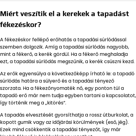
Miért veszítik el a kerekek a tapadást
fékezéskor?
A fékezéskor fellépő erőhatás a tapadási súrlódással
szemben dolgozik. Amíg a tapadási súrlódás nagyobb,
mint a fékerő, a kerék gördül. Ha a fékerő meghaladja
ezt, a tapadási súrlódás megszűnik, a kerék csúszni kezd.
Az erők egyensúlya a következőképp írható le: a tapadó
súrlódás határa a súlyerő és a tapadási tényező
szorzata. Ha a fékezőnyomaték nő, egy ponton túl a
tapadó erő már nem tudja egyben tartani a kapcsolatot,
így történik meg a „kitörés”.
A tapadás elvesztését gyorsíthatja a rossz útburkolat, a
kopott gumik vagy az időjárási körülmények (eső, jég).
Ezek mind csökkentik a tapadási tényezőt, így már