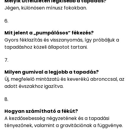
Melyik útfelületen legkisebb a tapadás?
Jégen, különösen mínusz fokokban.
Mit jelent a „pumpálásos” fékezés?
Gyors féklazítás és visszanyomás, így próbáljuk a
tapadáshoz közeli állapotot tartani.
Milyen gumival a legjobb a tapadás?
Új, megfelelő mintázatú és keverékű abronccsal, az
adott évszakhoz igazítva.
Hogyan számítható a fékút?
A kezdősebesség négyzetének és a tapadási
tényezőnek, valamint a gravitációnak a függvénye.