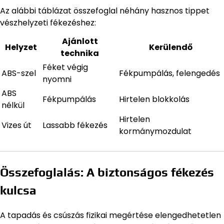
Az alábbi táblázat összefoglal néhány hasznos tippet
vészhelyzeti fékezéshez:
Ajánlott
Helyzet
Kerülendő
technika
Féket végig
ABS-szel
Fékpumpálás, felengedés
nyomni
ABS
Fékpumpálás
Hirtelen blokkolás
nélkül
Hirtelen
Vizes út
Lassabb fékezés
kormánymozdulat
Összefoglalás: A biztonságos fékezés
kulcsa
A tapadás és csúszás fizikai megértése elengedhetetlen