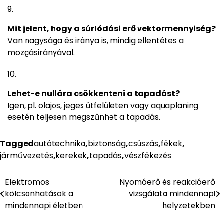
Mit jelent, hogy a súrlódási erő vektormennyiség?
Van nagysága és iránya is, mindig ellentétes a
mozgásirányával.
Lehet-e nullára csökkenteni a tapadást?
Igen, pl. olajos, jeges útfelületen vagy aquaplaning
esetén teljesen megszűnhet a tapadás.
Tagged
autótechnika
,
biztonság
,
csúszás
,
fékek
,
járművezetés
,
kerekek
,
tapadás
,
vészfékezés
Elektromos
Nyomóerő és reakcióerő
Bejegyzés
kölcsönhatások a
vizsgálata mindennapi
navigáció
mindennapi életben
helyzetekben