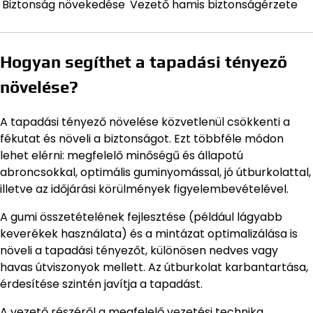
Biztonság növekedése
Vezető hamis biztonságérzete
Hogyan segíthet a tapadási tényező
növelése?
A tapadási tényező növelése közvetlenül csökkenti a
fékutat és növeli a biztonságot. Ezt többféle módon
lehet elérni: megfelelő minőségű és állapotú
abroncsokkal, optimális guminyomással, jó útburkolattal,
illetve az időjárási körülmények figyelembevételével.
A gumi összetételének fejlesztése (például lágyabb
keverékek használata) és a mintázat optimalizálása is
növeli a tapadási tényezőt, különösen nedves vagy
havas útviszonyok mellett. Az útburkolat karbantartása,
érdesítése szintén javítja a tapadást.
A vezető részéről a megfelelő vezetési technika