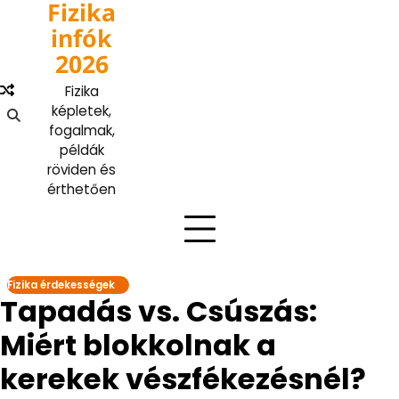
Fizika
Skip
to
infók
content
2026
Fizika
képletek,
fogalmak,
példák
röviden és
érthetően
Fizika érdekességek
Tapadás vs. Csúszás:
Miért blokkolnak a
kerekek vészfékezésnél?