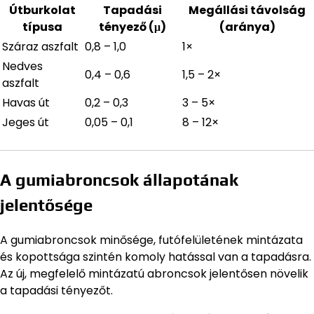
Útburkolat
Tapadási
Megállási távolság
típusa
tényező (μ)
(aránya)
Száraz aszfalt
0,8 – 1,0
1×
Nedves
0,4 – 0,6
1,5 – 2×
aszfalt
Havas út
0,2 – 0,3
3 – 5×
Jeges út
0,05 – 0,1
8 – 12×
A gumiabroncsok állapotának
jelentősége
A gumiabroncsok minősége, futófelületének mintázata
és kopottsága szintén komoly hatással van a tapadásra.
Az új, megfelelő mintázatú abroncsok jelentősen növelik
a tapadási tényezőt.