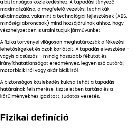
a biztonságos közlekedéshez. A tapadási tényező
maximalizálása, a megfelelő vezetési technikák
alkalmazása, valamint a technológiai fejlesztések (ABS,
minőségi abroncsok) mind hozzájárulnak ahhoz, hogy
vészhelyzetben is uralni tudjuk járművünket.
A fizika törvényei világosan meghatározzák a fékezési
lehetőségeket és azok korlátait. A tapadás elvesztése –
vagyis a csúszás – mindig hosszabb fékutat és
irányíthatatlanságot eredményez, legyen szó autóról,
motorbicikliről vagy akár bicikliről.
A biztonságos közlekedés kulcsa tehát a tapadás
határainak felismerése, tiszteletben tartása és a
körülményekhez igazított, tudatos vezetés.
Fizikai definíció