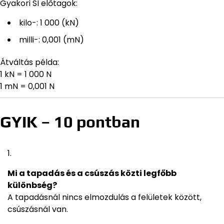
Gyakori SI előtagok:
kilo-: 1 000 (kN)
milli-: 0,001 (mN)
Átváltás példa:
1 kN = 1 000 N
1 mN = 0,001 N
GYIK – 10 pontban
Mi a tapadás és a csúszás közti legfőbb
különbség?
A tapadásnál nincs elmozdulás a felületek között,
csúszásnál van.