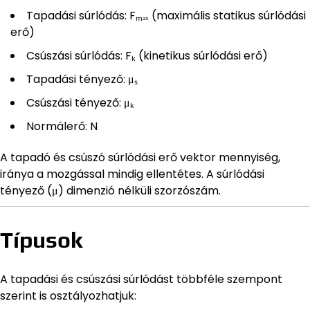
Tapadási súrlódás: Fₘₐₓ (maximális statikus súrlódási
erő)
Csúszási súrlódás: Fₖ (kinetikus súrlódási erő)
Tapadási tényező: μₛ
Csúszási tényező: μₖ
Normálerő: N
A tapadó és csúszó súrlódási erő vektor mennyiség,
iránya a mozgással mindig ellentétes. A súrlódási
tényező (μ) dimenzió nélküli szorzószám.
Típusok
A tapadási és csúszási súrlódást többféle szempont
szerint is osztályozhatjuk: