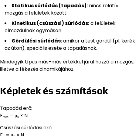
Statikus súrlódás (tapadás):
nincs relatív
mozgás a felületek között.
Kinetikus (csúszási) súrlódás:
a felületek
elmozdulnak egymáson.
Gördülési súrlódás:
amikor a test gördül (pl. kerék
az úton), speciális esete a tapadásnak.
Mindegyik típus más-más értékkel járul hozzá a mozgás,
illetve a fékezés dinamikájához.
Képletek és számítások
Tapadási erő:
Fₘₐₓ = μₛ × N
Csúszási súrlódási erő:
Fₖ = μₖ × N