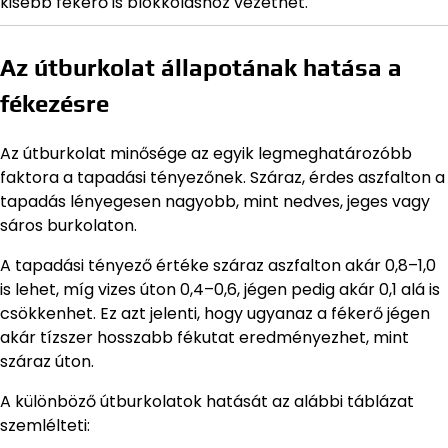
kisebb fékerő is blokkoláshoz vezethet.
Az útburkolat állapotának hatása a
fékezésre
Az útburkolat minősége az egyik legmeghatározóbb
faktora a tapadási tényezőnek. Száraz, érdes aszfalton a
tapadás lényegesen nagyobb, mint nedves, jeges vagy
sáros burkolaton.
A tapadási tényező értéke száraz aszfalton akár 0,8–1,0
is lehet, míg vizes úton 0,4–0,6, jégen pedig akár 0,1 alá is
csökkenhet. Ez azt jelenti, hogy ugyanaz a fékerő jégen
akár tízszer hosszabb fékutat eredményezhet, mint
száraz úton.
A különböző útburkolatok hatását az alábbi táblázat
szemlélteti: