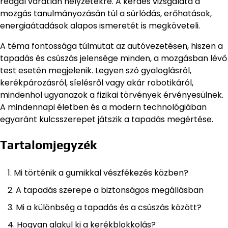
reagál váratlan helyzetekre. A kérdés vizsgálata a
mozgás tanulmányozásán túl a súrlódás, erőhatások,
energiaátadások alapos ismeretét is megköveteli.
A téma fontossága túlmutat az autóvezetésen, hiszen a
tapadás és csúszás jelensége minden, a mozgásban lévő
test esetén megjelenik. Legyen szó gyaloglásról,
kerékpározásról, síelésről vagy akár robotikáról,
mindenhol ugyanazok a fizikai törvények érvényesülnek.
A mindennapi életben és a modern technológiában
egyaránt kulcsszerepet játszik a tapadás megértése.
Tartalomjegyzék
Mi történik a gumikkal vészfékezés közben?
A tapadás szerepe a biztonságos megállásban
Mi a különbség a tapadás és a csúszás között?
Hogyan alakul ki a kerékblokkolás?