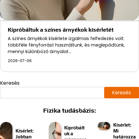
Kipróbáltuk a színes árnyékok kísérletét
A színes árnyékok kísérlete izgalmas felfedezés volt:
többféle fényforrást használtunk, és meglepődtünk,
mennyi különböző árnyalat…
2026-07-06
Keresés
Keresés
Fizika tudásbázis:
Kísérlet:
Kipróbált
Kísérlet:
Mi
uk a
Jobban
határozza