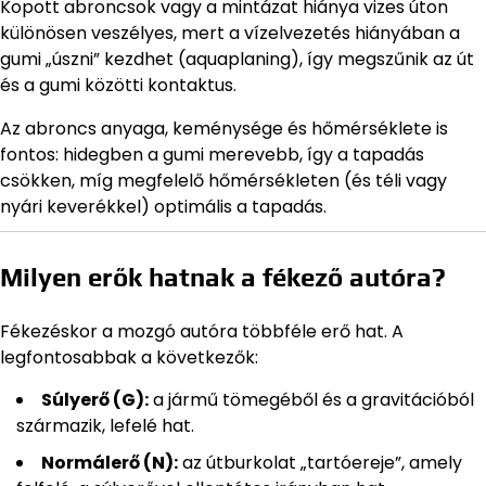
Kopott abroncsok vagy a mintázat hiánya vizes úton
különösen veszélyes, mert a vízelvezetés hiányában a
gumi „úszni” kezdhet (aquaplaning), így megszűnik az út
és a gumi közötti kontaktus.
Az abroncs anyaga, keménysége és hőmérséklete is
fontos: hidegben a gumi merevebb, így a tapadás
csökken, míg megfelelő hőmérsékleten (és téli vagy
nyári keverékkel) optimális a tapadás.
Milyen erők hatnak a fékező autóra?
Fékezéskor a mozgó autóra többféle erő hat. A
legfontosabbak a következők:
Súlyerő (G):
a jármű tömegéből és a gravitációból
származik, lefelé hat.
Normálerő (N):
az útburkolat „tartóereje”, amely