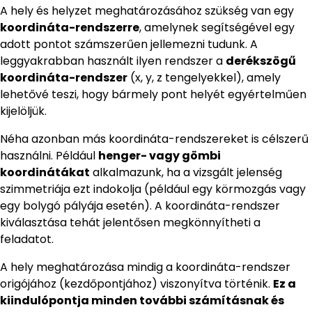
A hely és helyzet meghatározásához szükség van egy
koordináta-rendszerre
, amelynek segítségével egy
adott pontot számszerűen jellemezni tudunk. A
leggyakrabban használt ilyen rendszer a
derékszögű
koordináta-rendszer
(x, y, z tengelyekkel), amely
lehetővé teszi, hogy bármely pont helyét egyértelműen
kijelöljük.
Néha azonban más koordináta-rendszereket is célszerű
használni. Például
henger- vagy gömbi
koordinátákat
alkalmazunk, ha a vizsgált jelenség
szimmetriája ezt indokolja (például egy körmozgás vagy
egy bolygó pályája esetén). A koordináta-rendszer
kiválasztása tehát jelentősen megkönnyítheti a
feladatot.
A hely meghatározása mindig a koordináta-rendszer
origójához (kezdőpontjához) viszonyítva történik.
Ez a
kiindulópontja minden további számításnak és