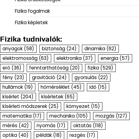
Fizika fogalmak
Fizika képletek
Fizika tudnivalók:
anyagok
(58)
biztonság
(24)
dinamika
(62)
elektromosság
(63)
elektronika
(37)
energia
(57)
erő
(36)
fenntarthatóság
(20)
fizika
(529)
fény
(23)
gravitáció
(24)
gyorsulás
(22)
hullámok
(19)
hőmérséklet
(45)
idő
(15)
kísérlet
(204)
kísérletek
(65)
kísérleti módszerek
(25)
környezet
(15)
matematika
(17)
mechanika
(105)
mozgás
(127)
mérés
(42)
nyomás
(17)
oktatás
(118)
optika
(40)
példák
(18)
rezgés
(17)