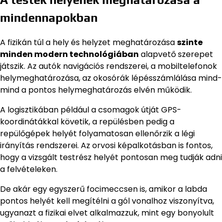
mindennapokban
A fizikán túl a hely és helyzet meghatározása
szinte
minden modern technológiában
alapvető szerepet
játszik. Az autók navigációs rendszerei, a mobiltelefonok
helymeghatározása, az okosórák lépésszámlálása mind-
mind a pontos helymeghatározás elvén működik.
A logisztikában például a csomagok útját GPS-
koordinátákkal követik, a repülésben pedig a
repülőgépek helyét folyamatosan ellenőrzik a légi
irányítás rendszerei. Az orvosi képalkotásban is fontos,
hogy a vizsgált testrész helyét pontosan meg tudják adni
a felvételeken.
De akár egy egyszerű focimeccsen is, amikor a labda
pontos helyét kell megítélni a gól vonalhoz viszonyítva,
ugyanazt a fizikai elvet alkalmazzuk, mint egy bonyolult