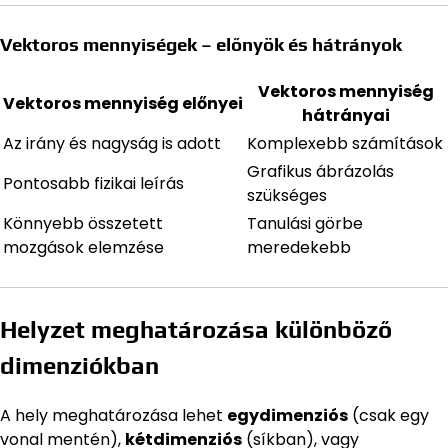
Vektoros mennyiségek – előnyök és hátrányok
Vektoros mennyiség
Vektoros mennyiség előnyei
hátrányai
Az irány és nagyság is adott
Komplexebb számítások
Grafikus ábrázolás
Pontosabb fizikai leírás
szükséges
Könnyebb összetett
Tanulási görbe
mozgások elemzése
meredekebb
Helyzet meghatározása különböző
dimenziókban
A hely meghatározása lehet
egydimenziós
(csak egy
vonal mentén),
kétdimenziós
(síkban), vagy