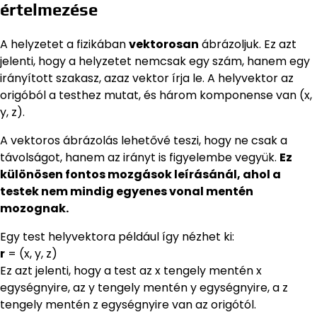
értelmezése
A helyzetet a fizikában
vektorosan
ábrázoljuk. Ez azt
jelenti, hogy a helyzetet nemcsak egy szám, hanem egy
irányított szakasz, azaz vektor írja le. A helyvektor az
origóból a testhez mutat, és három komponense van (x,
y, z).
A vektoros ábrázolás lehetővé teszi, hogy ne csak a
távolságot, hanem az irányt is figyelembe vegyük.
Ez
különösen fontos mozgások leírásánál, ahol a
testek nem mindig egyenes vonal mentén
mozognak.
Egy test helyvektora például így nézhet ki:
r
= (x, y, z)
Ez azt jelenti, hogy a test az x tengely mentén x
egységnyire, az y tengely mentén y egységnyire, a z
tengely mentén z egységnyire van az origótól.