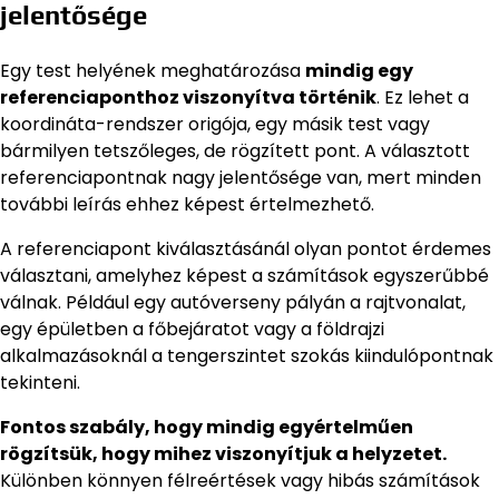
jelentősége
Egy test helyének meghatározása
mindig egy
referenciaponthoz viszonyítva történik
. Ez lehet a
koordináta-rendszer origója, egy másik test vagy
bármilyen tetszőleges, de rögzített pont. A választott
referenciapontnak nagy jelentősége van, mert minden
további leírás ehhez képest értelmezhető.
A referenciapont kiválasztásánál olyan pontot érdemes
választani, amelyhez képest a számítások egyszerűbbé
válnak. Például egy autóverseny pályán a rajtvonalat,
egy épületben a főbejáratot vagy a földrajzi
alkalmazásoknál a tengerszintet szokás kiindulópontnak
tekinteni.
Fontos szabály, hogy mindig egyértelműen
rögzítsük, hogy mihez viszonyítjuk a helyzetet.
Különben könnyen félreértések vagy hibás számítások