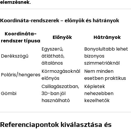
elemzésnek.
Koordináta-rendszerek – előnyök és hátrányok
Koordináta-
Előnyök
Hátrányok
rendszer típusa
Egyszerű,
Bonyolultabb lehet
Derékszögű
átlátható,
bizonyos
általános
szimmetriáknál
Körmozgásoknál
Nem minden
Poláris/hengeres
előnyös
esetben praktikus
Csillagászatban,
Képletek
Gömbi
3D-ban jól
nehezebben
használható
kezelhetők
Referenciapontok kiválasztása és