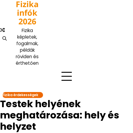
Fizika
Skip
to
infók
content
2026
Fizika
képletek,
fogalmak,
példák
röviden és
érthetően
Fizika érdekességek
Testek helyének
meghatározása: hely és
helyzet