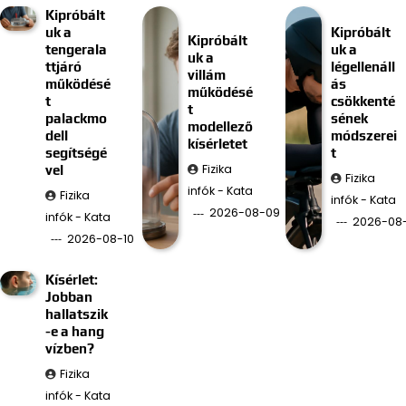
Kipróbált
uk a
Kipróbált
Kipróbált
tengerala
uk a
uk a
ttjáró
légellenáll
villám
működésé
ás
működésé
t
csökkenté
t
palackmo
sének
modellező
dell
módszerei
kísérletet
segítségé
t
Fizika
vel
Fizika
infók - Kata
Fizika
infók - Kata
2026-08-09
infók - Kata
2026-08
2026-08-10
Kísérlet:
Jobban
hallatszik
-e a hang
vízben?
Fizika
infók - Kata