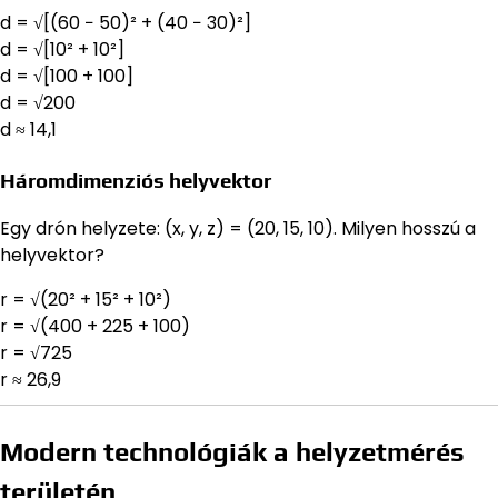
d = √[(60 − 50)² + (40 − 30)²]
d = √[10² + 10²]
d = √[100 + 100]
d = √200
d ≈ 14,1
Háromdimenziós helyvektor
Egy drón helyzete: (x, y, z) = (20, 15, 10). Milyen hosszú a
helyvektor?
r = √(20² + 15² + 10²)
r = √(400 + 225 + 100)
r = √725
r ≈ 26,9
Modern technológiák a helyzetmérés
területén