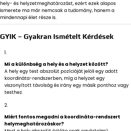
hely- és helyzetmeghatározást, ezért ezek alapos
ismerete ma már nemcsak a tudomány, hanem a
mindennapi élet része is.
GYIK – Gyakran Ismételt Kérdések
Mi a különbség a hely és a helyzet között?
A hely egy test abszolút pozícióját jelöli egy adott
koordináta-rendszerben, míg a helyzet egy
viszonyított távolság és irány egy másik ponthoz vagy
testhez.
Miért fontos megadni a koordináta-rendszert
helymeghatározáskor?
Mert a hely abszolút értéke csak egyértelmű