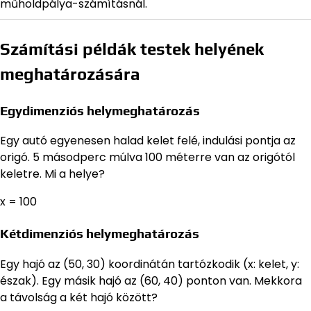
műholdpálya-számításnál.
Számítási példák testek helyének
meghatározására
Egydimenziós helymeghatározás
Egy autó egyenesen halad kelet felé, indulási pontja az
origó. 5 másodperc múlva 100 méterre van az origótól
keletre. Mi a helye?
x = 100
Kétdimenziós helymeghatározás
Egy hajó az (50, 30) koordinátán tartózkodik (x: kelet, y:
észak). Egy másik hajó az (60, 40) ponton van. Mekkora
a távolság a két hajó között?