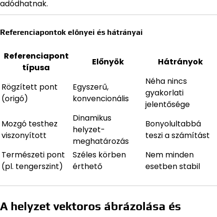
adódhatnak.
Referenciapontok előnyei és hátrányai
Referenciapont
Előnyök
Hátrányok
típusa
Néha nincs
Rögzített pont
Egyszerű,
gyakorlati
(origó)
konvencionális
jelentősége
Dinamikus
Mozgó testhez
Bonyolultabbá
helyzet-
viszonyított
teszi a számítást
meghatározás
Természeti pont
Széles körben
Nem minden
(pl. tengerszint)
érthető
esetben stabil
A helyzet vektoros ábrázolása és