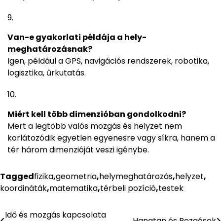
Van-e gyakorlati példája a hely-
meghatározásnak?
Igen, például a GPS, navigációs rendszerek, robotika,
logisztika, űrkutatás.
Miért kell több dimenzióban gondolkodni?
Mert a legtöbb valós mozgás és helyzet nem
korlátozódik egyetlen egyenesre vagy síkra, hanem a
tér három dimenzióját veszi igénybe.
Tagged
fizika
,
geometria
,
helymeghatározás
,
helyzet
,
koordináták
,
matematika
,
térbeli pozíció
,
testek
Idő és mozgás kapcsolata
Bejegyzés
Hangtan és Rezgések