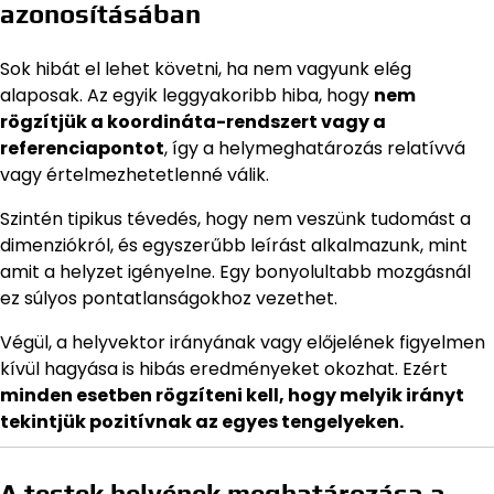
azonosításában
Sok hibát el lehet követni, ha nem vagyunk elég
alaposak. Az egyik leggyakoribb hiba, hogy
nem
rögzítjük a koordináta-rendszert vagy a
referenciapontot
, így a helymeghatározás relatívvá
vagy értelmezhetetlenné válik.
Szintén tipikus tévedés, hogy nem veszünk tudomást a
dimenziókról, és egyszerűbb leírást alkalmazunk, mint
amit a helyzet igényelne. Egy bonyolultabb mozgásnál
ez súlyos pontatlanságokhoz vezethet.
Végül, a helyvektor irányának vagy előjelének figyelmen
kívül hagyása is hibás eredményeket okozhat. Ezért
minden esetben rögzíteni kell, hogy melyik irányt
tekintjük pozitívnak az egyes tengelyeken.
A testek helyének meghatározása a