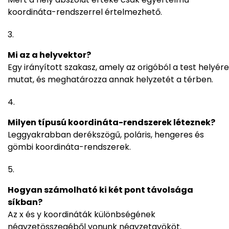
koordináta-rendszerrel értelmezhető.
Mi az a helyvektor?
Egy irányított szakasz, amely az origóból a test helyére
mutat, és meghatározza annak helyzetét a térben.
Milyen típusú koordináta-rendszerek léteznek?
Leggyakrabban derékszögű, poláris, hengeres és
gömbi koordináta-rendszerek.
Hogyan számolható ki két pont távolsága
síkban?
Az x és y koordináták különbségének
négyzetösszegéből vonunk négyzetgyököt.