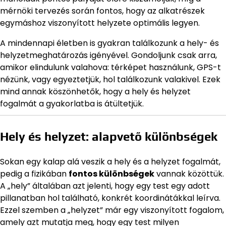
mérnöki tervezés során fontos, hogy az alkatrészek
egymáshoz viszonyított helyzete optimális legyen.
A mindennapi életben is gyakran találkozunk a hely- és
helyzetmeghatározás igényével. Gondoljunk csak arra,
amikor elindulunk valahova: térképet használunk, GPS-t
nézünk, vagy egyeztetjük, hol találkozunk valakivel. Ezek
mind annak köszönhetők, hogy a hely és helyzet
fogalmát a gyakorlatba is átültetjük.
Hely és helyzet: alapvető különbségek
Sokan egy kalap alá veszik a hely és a helyzet fogalmát,
pedig a fizikában
fontos különbségek
vannak közöttük.
A „hely” általában azt jelenti, hogy egy test egy adott
pillanatban hol található, konkrét koordinátákkal leírva.
Ezzel szemben a „helyzet” már egy viszonyított fogalom,
amely azt mutatja meg, hogy egy test milyen