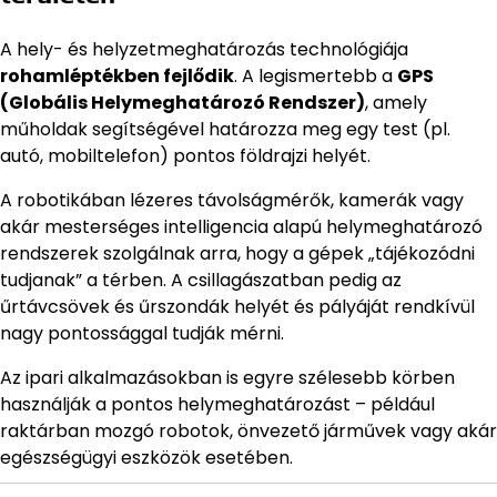
A hely- és helyzetmeghatározás technológiája
rohamléptékben fejlődik
. A legismertebb a
GPS
(Globális Helymeghatározó Rendszer)
, amely
műholdak segítségével határozza meg egy test (pl.
autó, mobiltelefon) pontos földrajzi helyét.
A robotikában lézeres távolságmérők, kamerák vagy
akár mesterséges intelligencia alapú helymeghatározó
rendszerek szolgálnak arra, hogy a gépek „tájékozódni
tudjanak” a térben. A csillagászatban pedig az
űrtávcsövek és űrszondák helyét és pályáját rendkívül
nagy pontossággal tudják mérni.
Az ipari alkalmazásokban is egyre szélesebb körben
használják a pontos helymeghatározást – például
raktárban mozgó robotok, önvezető járművek vagy akár
egészségügyi eszközök esetében.