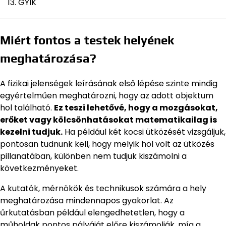
GYIK
Miért fontos a testek helyének
meghatározása?
A fizikai jelenségek leírásának első lépése szinte mindig
egyértelműen meghatározni, hogy az adott objektum
hol található.
Ez teszi lehetővé, hogy a mozgásokat,
erőket vagy kölcsönhatásokat matematikailag is
kezelni tudjuk.
Ha például két kocsi ütközését vizsgáljuk,
pontosan tudnunk kell, hogy melyik hol volt az ütközés
pillanatában, különben nem tudjuk kiszámolni a
következményeket.
A kutatók, mérnökök és technikusok számára a hely
meghatározása mindennapos gyakorlat. Az
űrkutatásban például elengedhetetlen, hogy a
műholdak pontos pályáját előre kiszámolják, míg a