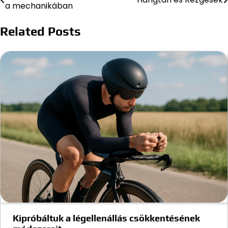
a mechanikában
navigáció
Related Posts
Kipróbáltuk a légellenállás csökkentésének