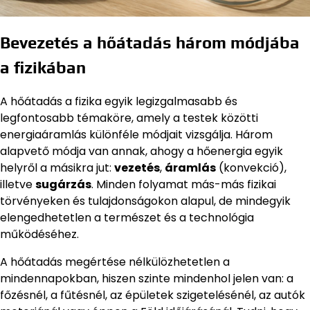
Bevezetés a hőátadás három módjába
a fizikában
A hőátadás a fizika egyik legizgalmasabb és
legfontosabb témaköre, amely a testek közötti
energiaáramlás különféle módjait vizsgálja. Három
alapvető módja van annak, ahogy a hőenergia egyik
helyről a másikra jut:
vezetés
,
áramlás
(konvekció),
illetve
sugárzás
. Minden folyamat más-más fizikai
törvényeken és tulajdonságokon alapul, de mindegyik
elengedhetetlen a természet és a technológia
működéséhez.
A hőátadás megértése nélkülözhetetlen a
mindennapokban, hiszen szinte mindenhol jelen van: a
főzésnél, a fűtésnél, az épületek szigetelésénél, az autók