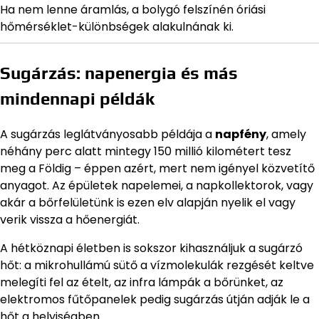
Ha nem lenne áramlás, a bolygó felszínén óriási
hőmérséklet-különbségek alakulnának ki.
Sugárzás: napenergia és más
mindennapi példák
A sugárzás leglátványosabb példája a
napfény
, amely
néhány perc alatt mintegy 150 millió kilométert tesz
meg a Földig – éppen azért, mert nem igényel közvetítő
anyagot. Az épületek napelemei, a napkollektorok, vagy
akár a bőrfelületünk is ezen elv alapján nyelik el vagy
verik vissza a hőenergiát.
A hétköznapi életben is sokszor kihasználjuk a sugárzó
hőt: a mikrohullámú sütő a vízmolekulák rezgését keltve
melegíti fel az ételt, az infra lámpák a bőrünket, az
elektromos fűtőpanelek pedig sugárzás útján adják le a
hőt a helyiségben.