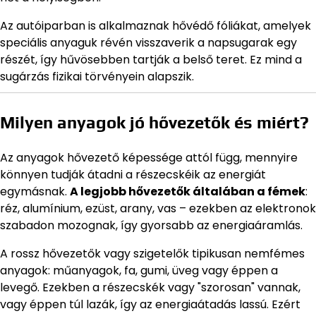
Az autóiparban is alkalmaznak hővédő fóliákat, amelyek
speciális anyaguk révén visszaverik a napsugarak egy
részét, így hűvösebben tartják a belső teret. Ez mind a
sugárzás fizikai törvényein alapszik.
Milyen anyagok jó hővezetők és miért?
Az anyagok hővezető képessége attól függ, mennyire
könnyen tudják átadni a részecskéik az energiát
egymásnak.
A legjobb hővezetők általában a fémek
:
réz, alumínium, ezüst, arany, vas – ezekben az elektronok
szabadon mozognak, így gyorsabb az energiaáramlás.
A rossz hővezetők vagy szigetelők tipikusan nemfémes
anyagok: műanyagok, fa, gumi, üveg vagy éppen a
levegő. Ezekben a részecskék vagy "szorosan" vannak,
vagy éppen túl lazák, így az energiaátadás lassú. Ezért