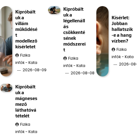
Kipróbált
Kipróbált
uk a
uk a
Kísérlet:
légellenáll
villám
Jobban
ás
működésé
hallatszik
csökkenté
t
-e a hang
sének
modellező
vízben?
módszerei
kísérletet
Fizika
t
Fizika
infók - Kata
Fizika
infók - Kata
2026-08
infók - Kata
2026-08-09
2026-08-08
Kipróbált
uk a
mágneses
mező
láthatóvá
tételét
Fizika
infók - Kata