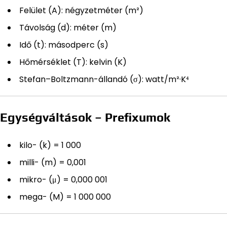
Felület (A): négyzetméter (m²)
Távolság (d): méter (m)
Idő (t): másodperc (s)
Hőmérséklet (T): kelvin (K)
Stefan–Boltzmann-állandó (σ): watt/m²·K⁴
Egységváltások – Prefixumok
kilo- (k) = 1 000
milli- (m) = 0,001
mikro- (μ) = 0,000 001
mega- (M) = 1 000 000