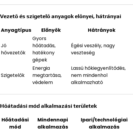
Vezető és szigetelő anyagok előnyei, hátrányai
Anyagtípus
Előnyök
Hátrányok
Gyors
Jó
hőátadás,
Égési veszély, nagy
hővezetők
hatékony
veszteség
gépek
Energia
Lassú hőkiegyenlítődés,
Szigetelők
megtartása,
nem mindenhol
védelem
alkalmazható
Hőátadási mód alkalmazási területek
Hőátadási
Mindennapi
Ipari/technológiai
mód
alkalmazás
alkalmazás