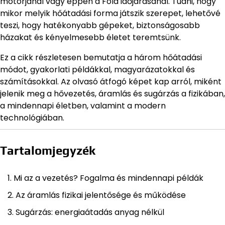
motorjánál vagy éppen a Föld időjárásánál. Tudni, hogy
mikor melyik hőátadási forma játszik szerepet, lehetővé
teszi, hogy hatékonyabb gépeket, biztonságosabb
házakat és kényelmesebb életet teremtsünk.
Ez a cikk részletesen bemutatja a három hőátadási
módot, gyakorlati példákkal, magyarázatokkal és
számításokkal. Az olvasó átfogó képet kap arról, miként
jelenik meg a hővezetés, áramlás és sugárzás a fizikában,
a mindennapi életben, valamint a modern
technológiában.
Tartalomjegyzék
Mi az a vezetés? Fogalma és mindennapi példák
Az áramlás fizikai jelentősége és működése
Sugárzás: energiaátadás anyag nélkül