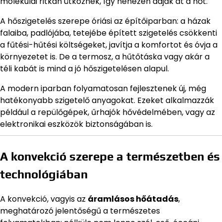
molekulái ritkán ütköznek, így nehezen adják át a hőt.
A hőszigetelés szerepe óriási az építőiparban: a házak
falaiba, padlójába, tetejébe épített szigetelés csökkenti
a fűtési-hűtési költségeket, javítja a komfortot és óvja a
környezetet is. De a termosz, a hűtőtáska vagy akár a
téli kabát is mind a jó hőszigetelésen alapul.
A modern iparban folyamatosan fejlesztenek új, még
hatékonyabb szigetelő anyagokat. Ezeket alkalmazzák
például a repülőgépek, űrhajók hővédelmében, vagy az
elektronikai eszközök biztonságában is.
A konvekció szerepe a természetben és
technológiában
A konvekció, vagyis az
áramlásos hőátadás
,
meghatározó jelentőségű a természetes