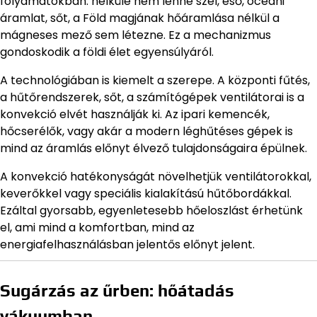
folyamatokban: nélküle nem lenne szél, eső, óceáni
áramlat, sőt, a Föld magjának hőáramlása nélkül a
mágneses mező sem létezne. Ez a mechanizmus
gondoskodik a földi élet egyensúlyáról.
A technológiában is kiemelt a szerepe. A központi fűtés,
a hűtőrendszerek, sőt, a számítógépek ventilátorai is a
konvekció elvét használják ki. Az ipari kemencék,
hőcserélők, vagy akár a modern léghűtéses gépek is
mind az áramlás előnyt élvező tulajdonságaira épülnek.
A konvekció hatékonyságát növelhetjük ventilátorokkal,
keverőkkel vagy speciális kialakítású hűtőbordákkal.
Ezáltal gyorsabb, egyenletesebb hőeloszlást érhetünk
el, ami mind a komfortban, mind az
energiafelhasználásban jelentős előnyt jelent.
Sugárzás az űrben: hőátadás
vákuumban