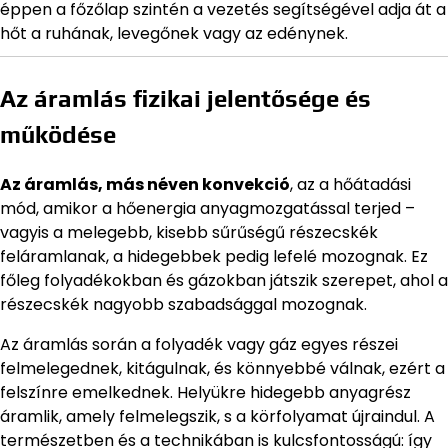
éppen a főzőlap szintén a vezetés segítségével adja át a
hőt a ruhának, levegőnek vagy az edénynek.
Az áramlás fizikai jelentősége és
működése
Az áramlás, más néven konvekció
, az a hőátadási
mód, amikor a hőenergia anyagmozgatással terjed –
vagyis a melegebb, kisebb sűrűségű részecskék
feláramlanak, a hidegebbek pedig lefelé mozognak. Ez
főleg folyadékokban és gázokban játszik szerepet, ahol a
részecskék nagyobb szabadsággal mozognak.
Az áramlás során a folyadék vagy gáz egyes részei
felmelegednek, kitágulnak, és könnyebbé válnak, ezért a
felszínre emelkednek. Helyükre hidegebb anyagrész
áramlik, amely felmelegszik, s a körfolyamat újraindul. A
természetben és a technikában is kulcsfontosságú: így