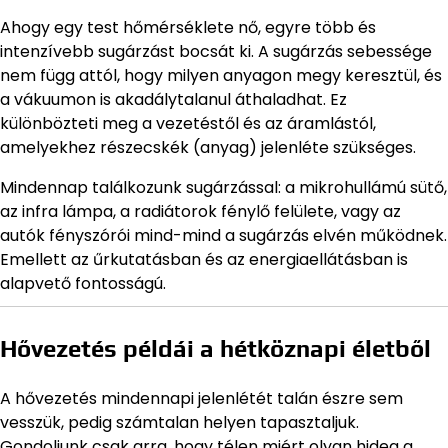
Ahogy egy test hőmérséklete nő, egyre több és
intenzívebb sugárzást bocsát ki. A sugárzás sebessége
nem függ attól, hogy milyen anyagon megy keresztül, és
a vákuumon is akadálytalanul áthaladhat. Ez
különbözteti meg a vezetéstől és az áramlástól,
amelyekhez részecskék (anyag) jelenléte szükséges.
Mindennap találkozunk sugárzással: a mikrohullámú sütő,
az infra lámpa, a radiátorok fénylő felülete, vagy az
autók fényszórói mind-mind a sugárzás elvén működnek.
Emellett az űrkutatásban és az energiaellátásban is
alapvető fontosságú.
Hővezetés példái a hétköznapi életből
A hővezetés mindennapi jelenlétét talán észre sem
vesszük, pedig számtalan helyen tapasztaljuk.
Gondoljunk csak arra, hogy télen miért olyan hideg a