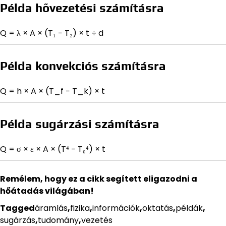
Példa hővezetési számításra
Q = λ × A × (T₁ − T₂) × t ÷ d
Példa konvekciós számításra
Q = h × A × (T_f − T_k) × t
Példa sugárzási számításra
Q = σ × ε × A × (T⁴ − T₀⁴) × t
Remélem, hogy ez a cikk segített eligazodni a
hőátadás világában!
Tagged
áramlás
,
fizika
,
információk
,
oktatás
,
példák
,
sugárzás
,
tudomány
,
vezetés