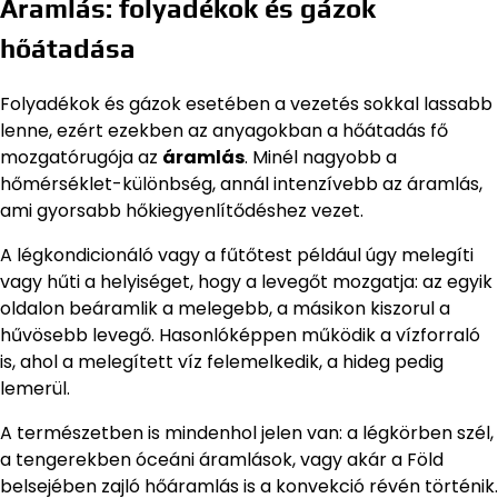
Áramlás: folyadékok és gázok
hőátadása
Folyadékok és gázok esetében a vezetés sokkal lassabb
lenne, ezért ezekben az anyagokban a hőátadás fő
mozgatórugója az
áramlás
. Minél nagyobb a
hőmérséklet-különbség, annál intenzívebb az áramlás,
ami gyorsabb hőkiegyenlítődéshez vezet.
A légkondicionáló vagy a fűtőtest például úgy melegíti
vagy hűti a helyiséget, hogy a levegőt mozgatja: az egyik
oldalon beáramlik a melegebb, a másikon kiszorul a
hűvösebb levegő. Hasonlóképpen működik a vízforraló
is, ahol a melegített víz felemelkedik, a hideg pedig
lemerül.
A természetben is mindenhol jelen van: a légkörben szél,
a tengerekben óceáni áramlások, vagy akár a Föld
belsejében zajló hőáramlás is a konvekció révén történik.