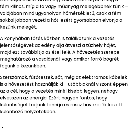
fém kilincs, míg a fa vagy műanyag melegebbnek tűnik –
valójában mind ugyanolyan hőmérsékletű, csak a fém
sokkal jobban vezeti a hőt, ezért gyorsabban elvonja a
kezünk melegét.
A konyhában főzés közben is találkozunk a vezetés
jelentőségével: az edény alja átveszi a tűzhely hőjét,
majd ezt továbbítja az étel felé. A hővezetés szerepe
meghatározó a vasalásnál, vagy amikor forró bögrét
fogunk a kezünkben.
Szerszámok, fűtőtestek, sőt, még az elektromos kábelek
is a hővezetést használják ki – utóbbiaknál viszont éppen
az a cél, hogy a vezetés minél kisebb legyen, nehogy
elvesszen az energia. Ezért nagyon fontos, hogy
különbséget tudjunk tenni jó és rossz hővezetők között
különböző helyzetekben.