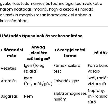
gyakorlati, tudományos és technológiai tudnivalókat a
három hőátadási módról, hogy a kezdő és haladó
olvasók is magabiztosan igazodjanak el ebben a
kulcstémában.
Hőátadás típusainak összehasonlítása
Anyag
Hőátadási
Fő megjelenési
jelenléte
Példák
mód
forma
szükséges?
Igen (főleg
Fémek, szilárd
Forró kaná
Vezetés
szilárd)
test
vasaló
Igen
Szél, radiát
Áramlás
Folyadék, gáz
(folyadék/gáz)
vízforraló
Napfény,
Elektromágneses
Sugárzás
Nem
mikrohull
hullám
sütő