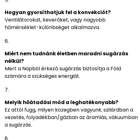
Hogyan gyorsíthatjuk fel a konvekciót?
Ventilátorokat, keverőket, vagy nagyobb
hőmérséklet-különbséget alkalmazva.
Miért nem tudnánk életben maradni sugárzás
nélkül?
Mert a Napból érkező sugárzás biztosítja a Föld
számára a szükséges energiát.
Melyik hőátadási mód a leghatékonyabb?
Ez attól függ, milyen közegben vagyunk; szilárdban a
vezetés, folyadékban/gázban az áramlás, vákuumban
a sugárzás.