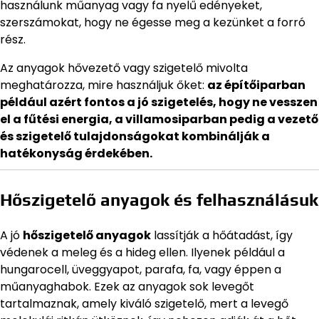
használunk műanyag vagy fa nyelű edényeket,
szerszámokat, hogy ne égesse meg a kezünket a forró
rész.
Az anyagok hővezető vagy szigetelő mivolta
meghatározza, mire használjuk őket:
az építőiparban
például azért fontos a jó szigetelés, hogy ne vesszen
el a fűtési energia, a villamosiparban pedig a vezető
és szigetelő tulajdonságokat kombinálják a
hatékonyság érdekében.
Hőszigetelő anyagok és felhasználásuk
A jó
hőszigetelő anyagok
lassítják a hőátadást, így
védenek a meleg és a hideg ellen. Ilyenek például a
hungarocell, üveggyapot, parafa, fa, vagy éppen a
műanyaghabok. Ezek az anyagok sok levegőt
tartalmaznak, amely kiváló szigetelő, mert a levegő