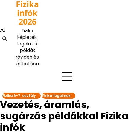
Fizika
Skip
to
infók
content
2026
Fizika
képletek,
fogalmak,
példák
röviden és
érthetően
Fizika 6-7. osztály
Fizika fogalmak
Vezetés, áramlás,
sugárzás példákkal Fizika
infók