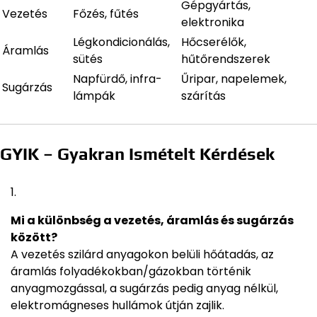
Gépgyártás,
Vezetés
Főzés, fűtés
elektronika
Légkondicionálás,
Hőcserélők,
Áramlás
sütés
hűtőrendszerek
Napfürdő, infra-
Űripar, napelemek,
Sugárzás
lámpák
szárítás
GYIK – Gyakran Ismételt Kérdések
Mi a különbség a vezetés, áramlás és sugárzás
között?
A vezetés szilárd anyagokon belüli hőátadás, az
áramlás folyadékokban/gázokban történik
anyagmozgással, a sugárzás pedig anyag nélkül,
elektromágneses hullámok útján zajlik.