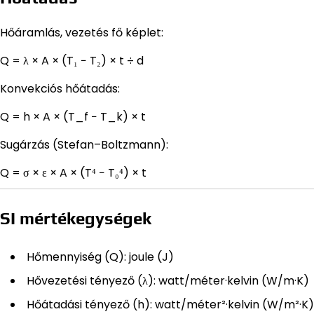
Hőáramlás, vezetés fő képlet:
Q = λ × A × (T₁ − T₂) × t ÷ d
Konvekciós hőátadás:
Q = h × A × (T_f − T_k) × t
Sugárzás (Stefan–Boltzmann):
Q = σ × ε × A × (T⁴ − T₀⁴) × t
SI mértékegységek
Hőmennyiség (Q): joule (J)
Hővezetési tényező (λ): watt/méter·kelvin (W/m·K)
Hőátadási tényező (h): watt/méter²·kelvin (W/m²·K)