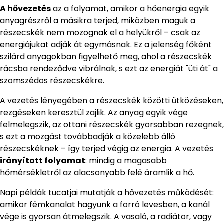
A hővezetés
az a folyamat, amikor a hőenergia egyik
anyagrészről a másikra terjed, miközben maguk a
részecskék nem mozognak el a helyükről – csak az
energiájukat adják át egymásnak. Ez a jelenség főként
szilárd anyagokban figyelhető meg, ahol a részecskék
rácsba rendeződve vibrálnak, s ezt az energiát "üti át" a
szomszédos részecskékre.
A vezetés lényegében a részecskék közötti ütközéseken,
rezgéseken keresztül zajlik. Az anyag egyik vége
felmelegszik, az ottani részecskék gyorsabban rezegnek,
s ezt a mozgást továbbadják a közelebb álló
részecskéknek – így terjed végig az energia. A vezetés
irányított folyamat
: mindig a magasabb
hőmérsékletről az alacsonyabb felé áramlik a hő.
Napi példák tucatjai mutatják a hővezetés működését:
amikor fémkanalat hagyunk a forró levesben, a kanál
vége is gyorsan átmelegszik. A vasaló, a radiátor, vagy