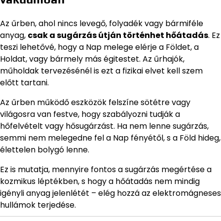
Az űrben, ahol nincs levegő, folyadék vagy bármiféle
anyag,
csak a sugárzás útján történhet hőátadás
. Ez
teszi lehetővé, hogy a Nap melege elérje a Földet, a
Holdat, vagy bármely más égitestet. Az űrhajók,
műholdak tervezésénél is ezt a fizikai elvet kell szem
előtt tartani.
Az űrben működő eszközök felszíne sötétre vagy
világosra van festve, hogy szabályozni tudják a
hőfelvételt vagy hősugárzást. Ha nem lenne sugárzás,
semmi nem melegedne fel a Nap fényétől, s a Föld hideg,
élettelen bolygó lenne.
Ez is mutatja, mennyire fontos a sugárzás megértése a
kozmikus léptékben, s hogy a hőátadás nem mindig
igényli anyag jelenlétét – elég hozzá az elektromágneses
hullámok terjedése.