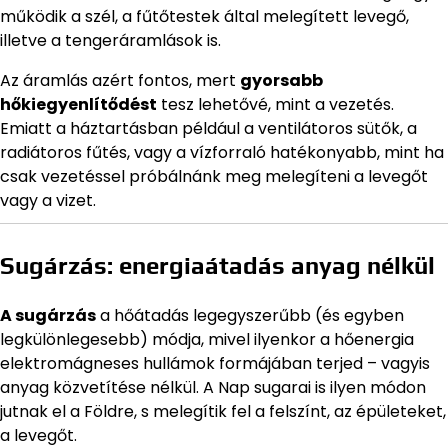
működik a szél, a fűtőtestek által melegített levegő,
illetve a tengeráramlások is.
Az áramlás azért fontos, mert
gyorsabb
hőkiegyenlítődést
tesz lehetővé, mint a vezetés.
Emiatt a háztartásban például a ventilátoros sütők, a
radiátoros fűtés, vagy a vízforraló hatékonyabb, mint ha
csak vezetéssel próbálnánk meg melegíteni a levegőt
vagy a vizet.
Sugárzás: energiaátadás anyag nélkül
A sugárzás
a hőátadás legegyszerűbb (és egyben
legkülönlegesebb) módja, mivel ilyenkor a hőenergia
elektromágneses hullámok formájában terjed – vagyis
anyag közvetítése nélkül. A Nap sugarai is ilyen módon
jutnak el a Földre, s melegítik fel a felszínt, az épületeket,
a levegőt.