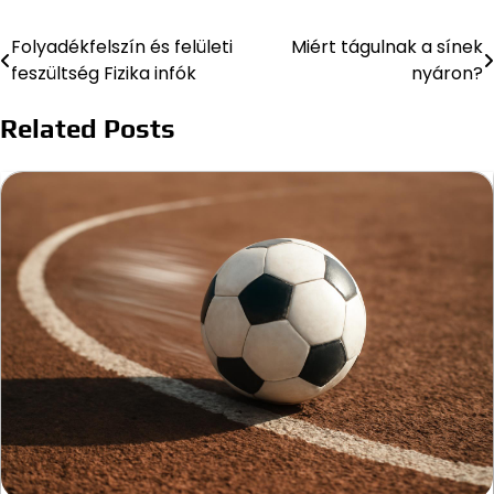
Folyadékfelszín és felületi
Miért tágulnak a sínek
Bejegyzés
feszültség Fizika infók
nyáron?
navigáció
Related Posts