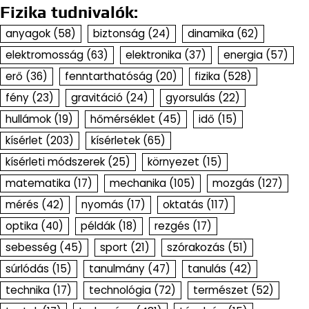
Fizika tudnivalók:
anyagok
(58)
biztonság
(24)
dinamika
(62)
elektromosság
(63)
elektronika
(37)
energia
(57)
erő
(36)
fenntarthatóság
(20)
fizika
(528)
fény
(23)
gravitáció
(24)
gyorsulás
(22)
hullámok
(19)
hőmérséklet
(45)
idő
(15)
kísérlet
(203)
kísérletek
(65)
kísérleti módszerek
(25)
környezet
(15)
matematika
(17)
mechanika
(105)
mozgás
(127)
mérés
(42)
nyomás
(17)
oktatás
(117)
optika
(40)
példák
(18)
rezgés
(17)
sebesség
(45)
sport
(21)
szórakozás
(51)
súrlódás
(15)
tanulmány
(47)
tanulás
(42)
technika
(17)
technológia
(72)
természet
(52)