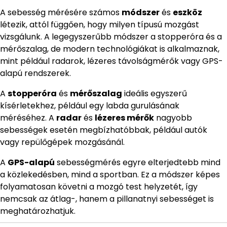
A sebesség mérésére számos
módszer
és
eszköz
létezik, attól függően, hogy milyen típusú mozgást
vizsgálunk. A legegyszerűbb módszer a stopperóra és a
mérőszalag, de modern technológiákat is alkalmaznak,
mint például radarok, lézeres távolságmérők vagy GPS-
alapú rendszerek.
A
stopperóra
és
mérőszalag
ideális egyszerű
kísérletekhez, például egy labda gurulásának
méréséhez. A
radar
és
lézeres mérők
nagyobb
sebességek esetén megbízhatóbbak, például autók
vagy repülőgépek mozgásánál.
A
GPS-alapú
sebességmérés egyre elterjedtebb mind
a közlekedésben, mind a sportban. Ez a módszer képes
folyamatosan követni a mozgó test helyzetét, így
nemcsak az átlag-, hanem a pillanatnyi sebességet is
meghatározhatjuk.