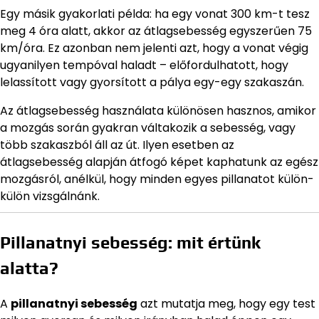
Egy másik gyakorlati példa: ha egy vonat 300 km-t tesz
meg 4 óra alatt, akkor az átlagsebesség egyszerűen 75
km/óra. Ez azonban nem jelenti azt, hogy a vonat végig
ugyanilyen tempóval haladt – előfordulhatott, hogy
lelassított vagy gyorsított a pálya egy-egy szakaszán.
Az átlagsebesség használata különösen hasznos, amikor
a mozgás során gyakran váltakozik a sebesség, vagy
több szakaszból áll az út. Ilyen esetben az
átlagsebesség alapján átfogó képet kaphatunk az egész
mozgásról, anélkül, hogy minden egyes pillanatot külön-
külön vizsgálnánk.
Pillanatnyi sebesség: mit értünk
alatta?
A
pillanatnyi sebesség
azt mutatja meg, hogy egy test