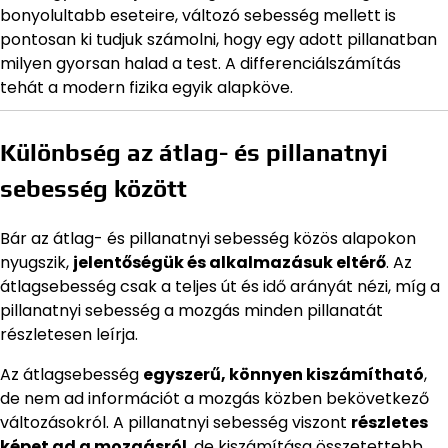
bonyolultabb eseteire, változó sebesség mellett is
pontosan ki tudjuk számolni, hogy egy adott pillanatban
milyen gyorsan halad a test. A differenciálszámítás
tehát a modern fizika egyik alapköve.
Különbség az átlag- és pillanatnyi
sebesség között
Bár az átlag- és pillanatnyi sebesség közös alapokon
nyugszik,
jelentőségük és alkalmazásuk eltérő
. Az
átlagsebesség csak a teljes út és idő arányát nézi, míg a
pillanatnyi sebesség a mozgás minden pillanatát
részletesen leírja.
Az átlagsebesség
egyszerű, könnyen kiszámítható
,
de nem ad információt a mozgás közben bekövetkező
változásokról. A pillanatnyi sebesség viszont
részletes
képet ad a mozgásról
, de kiszámítása összetettebb,