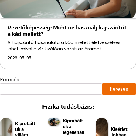
Vezetőképesség: Miért ne használj hajszárítót
a kád mellett?
A hajszárító használata a kád mellett életveszélyes
lehet, mivel a víz kiválóan vezeti az áramot.…
2026-05-05
Keresés
Keresés
Fizika tudásbázis:
Kipróbált
Kipróbált
uk a
uk a
Kísérlet:
légellenáll
villám
Jobban