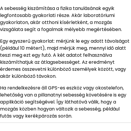
A sebesség kiszámítása a fizika tanulásának egyik
legfontosabb gyakorlati része. Akár laboratóriumi
gyakorlaton, akár otthoni kísérletként, a mozgás
vizsgálata segít a fogalmak mélyebb megértésében.
Egy egyszerű gyakorlat: mérjünk le egy adott távolságot
(például 10 métert), majd mérjük meg, mennyi idő alatt
teszi meg ezt egy futó. A két adatot felhasználva
kiszámíthatjuk az átlagsebességet. Az eredményt
érdemes összevetni különböző személyek között, vagy
akár különböző távokon.
Ha rendelkezésre áll GPS-es eszköz vagy okostelefon,
lehetőség van a pillanatnyi sebesség követésére is egy
applikáció segítségével. Így láthatóvá válik, hogy a
mozgás közben hogyan változik a sebesség, például
futás vagy kerékpározás során.