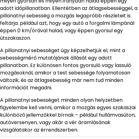
milyen gyorsan és milyen irányban halad éppen egy
adott időpillanatban. Ellentétben az átlagsebességgel, a
pillanatnyi sebesség a mozgás legapróbb részleteit is
feltárja: például azt, hogy egy autó a forgalmi lámpánál
éppen 0 km/órával halad, vagy éppen gyorsul egy
útszakaszon.
A pillanatnyi sebességet úgy képzelhetjük el, mint a
sebességmérő mutatójának állását egy adott
pillanatban. Ez különösen fontos gyorsuló vagy lassuló
mozgásoknál, amikor a test sebessége folyamatosan
változik, és az átlagsebesség már nem tud minden
információt megadni.
A pillanatnyi sebességet minden olyan helyzetben
figyelembe kell venni, amikor a mozgás egyes szakaszai
különböző jellemzőkkel bírnak – például hullámvasúton,
autóversenyen, vagy akár a vér áramlásának
vizsgálatakor az érrendszerben.