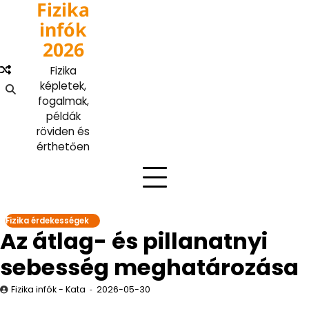
Fizika
Skip
to
infók
content
2026
Fizika
képletek,
fogalmak,
példák
röviden és
érthetően
Fizika érdekességek
Az átlag- és pillanatnyi
sebesség meghatározása
Fizika infók - Kata
2026-05-30