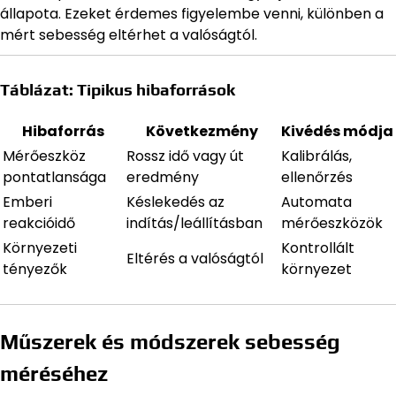
állapota. Ezeket érdemes figyelembe venni, különben a
mért sebesség eltérhet a valóságtól.
Táblázat: Tipikus hibaforrások
Hibaforrás
Következmény
Kivédés módja
Mérőeszköz
Rossz idő vagy út
Kalibrálás,
pontatlansága
eredmény
ellenőrzés
Emberi
Késlekedés az
Automata
reakcióidő
indítás/leállításban
mérőeszközök
Környezeti
Kontrollált
Eltérés a valóságtól
tényezők
környezet
Műszerek és módszerek sebesség
méréséhez