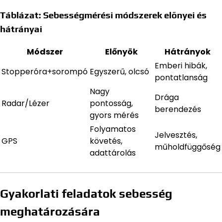
Táblázat: Sebességmérési módszerek előnyei és
hátrányai
Módszer
Előnyök
Hátrányok
Emberi hibák,
Stopperóra+sorompó
Egyszerű, olcsó
pontatlanság
Nagy
Drága
Radar/Lézer
pontosság,
berendezés
gyors mérés
Folyamatos
Jelvesztés,
GPS
követés,
műholdfüggőség
adattárolás
Gyakorlati feladatok sebesség
meghatározására