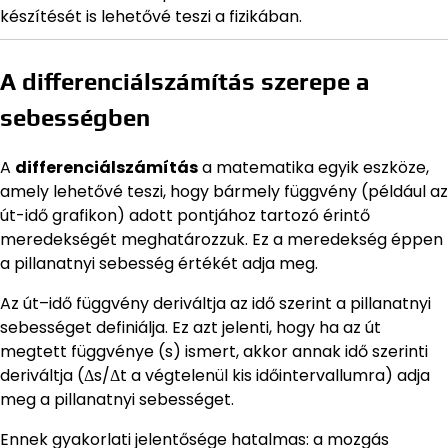
készítését is lehetővé teszi a fizikában.
A differenciálszámítás szerepe a
sebességben
A
differenciálszámítás
a matematika egyik eszköze,
amely lehetővé teszi, hogy bármely függvény (például az
út-idő grafikon) adott pontjához tartozó érintő
meredekségét meghatározzuk. Ez a meredekség éppen
a pillanatnyi sebesség értékét adja meg.
Az út–idő függvény deriváltja az idő szerint a pillanatnyi
sebességet definiálja. Ez azt jelenti, hogy ha az út
megtett függvénye (s) ismert, akkor annak idő szerinti
deriváltja (Δs/Δt a végtelenül kis időintervallumra) adja
meg a pillanatnyi sebességet.
Ennek gyakorlati jelentősége hatalmas: a mozgás