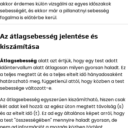
akkor érdemes külön vizsgálni az egyes időszakok
sebességét, és ekkor már a pillanatnyi sebesség
fogalma is előtérbe kerül.
Az átlagsebesség jelentése és
kiszámítása
Átlagsebesség
alatt azt értjük, hogy egy test adott
időintervallum alatt átlagosan milyen gyorsan haladt. Ez
a teljes megtett út és a teljes eltelt idő hányadosaként
határozható meg, függetlenül attól, hogy közben a test
sebessége változott-e.
Az átlagsebesség egyszerűen kiszámítható, hiszen csak
két adat kell hozzá: az egész úton megtett távolság (s)
és az eltelt idő (t). Ez ad egy általános képet arról, hogy
a test "összességében" mennyire haladt gyorsan, de
nem ad információt a mozgás közben történt