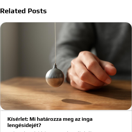
navigáció
Related Posts
Kísérlet: Mi határozza meg az inga
lengésidejét?