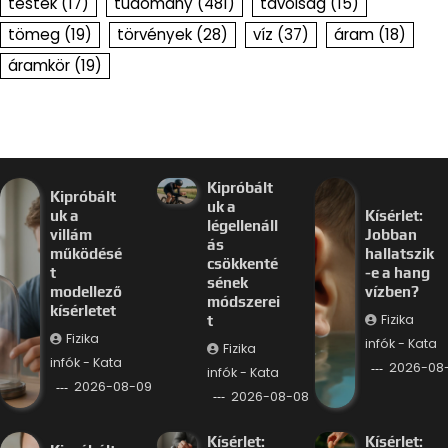
testek
(17)
tudomány
(481)
távolság
(15)
tömeg
(19)
törvények
(28)
víz
(37)
áram
(18)
áramkör
(19)
Kipróbált
Kipróbált
uk a
uk a
Kísérlet:
légellenáll
villám
Jobban
ás
működésé
hallatszik
csökkenté
t
-e a hang
sének
modellező
vízben?
módszerei
kísérletet
Fizika
t
Fizika
infók - Kata
Fizika
infók - Kata
2026-08
infók - Kata
2026-08-09
2026-08-08
Kísérlet:
Kísérlet: