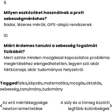
Milyen eszközöket használnak a profi
sebességméréshez?
Radar, lézeres mérők, GPS-alapú rendszerek.
Miért érdemes tanulni a sebesség fogalmát
fizikából?
Mert szinte minden mozgással kapcsolatos probléma
megértéséhez elengedhetetlen, legyen szó akár
hétköznapi, akár tudományos helyzetről.
Tagged
fizika
,
képzés
,
matematika
,
mozgás
,
oktatás
,
sebesség
,
tanulmány
,
tudomány
Az erő mértékegysége:
A súly és a tömeg közötti
Bejegyzés
newton ismertetése
legfőbb különbségek