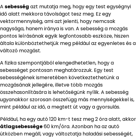
A
sebesség
azt mutatja meg, hogy egy test egységnyi
idő alatt mekkora távolságot tesz meg. Ez egy
vektormennyiség, ami azt jelenti, hogy nemcsak
nagysága, hanem iránya is van. A sebesség a mozgás
pontos leírásának egyik legfontosabb eszköze, hiszen
általa különböztethetjük meg például az egyenletes és a
változó mozgást.
A fizika szempontjából elengedhetetlen, hogy a
sebességet pontosan meghatározzuk. Egy test
sebességének ismeretében következtethetünk a
mozgásának jellegére, illetve több mozgás
összehasonlítására is lehetőségünk nyílik. A sebesség
ugyanakkor szorosan összefügg más mennyiségekkel is,
mint például az idő, a megtett út vagy a gyorsulás.
Például, ha egy autó 120 km-t tesz meg 2 óra alatt, akkor
átlagsebessége
60 km/óra. Azonban ha az autó
útközben megáll, vagy változtatja haladási sebességét,