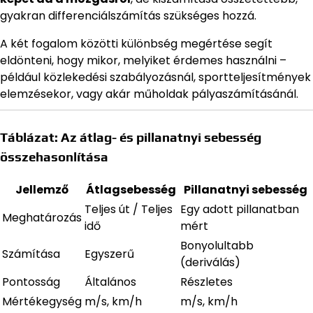
gyakran differenciálszámítás szükséges hozzá.
A két fogalom közötti különbség megértése segít
eldönteni, hogy mikor, melyiket érdemes használni –
például közlekedési szabályozásnál, sportteljesítmények
elemzésekor, vagy akár műholdak pályaszámításánál.
Táblázat: Az átlag- és pillanatnyi sebesség
összehasonlítása
Jellemző
Átlagsebesség
Pillanatnyi sebesség
Teljes út / Teljes
Egy adott pillanatban
Meghatározás
idő
mért
Bonyolultabb
Számítása
Egyszerű
(deriválás)
Pontosság
Általános
Részletes
Mértékegység
m/s, km/h
m/s, km/h