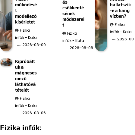
ás
működésé
hallatszik
csökkenté
t
-e a hang
sének
modellező
vízben?
módszerei
kísérletet
Fizika
t
Fizika
infók - Kata
Fizika
infók - Kata
2026-08
infók - Kata
2026-08-09
2026-08-08
Kipróbált
uk a
mágneses
mező
láthatóvá
tételét
Fizika
infók - Kata
2026-08-06
Fizika infók: