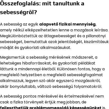
Összefoglalás: mit tanultunk a
sebességről?
A sebesség az egyik
alapvető fizikai mennyiség
,
amely nélkül elképzelhetetlen lenne a mozgások leírása.
Megkülönböztettük az átlagsebességet és a pillanatnyi
sebességet, bemutattuk azok jelentőségét, kiszámításuk
módját és gyakorlati alkalmazásukat.
Megismertük a sebesség mérésének módszereit, a
lehetséges hibaforrásokat, és gyakorlati példákat
láttunk a mindennapi életből. Különösen fontos, hogy a
megfelelő helyzetben a megfelelő sebességfogalmat
alkalmazzuk, legyen szó akár egyszerű mozgásokról,
akár bonyolultabb, változó sebességű folyamatokról.
A sebesség pontos mérésével és értelmezésével nem
csak a fizika törvényeit értjük meg jobban, de
fejleszthetjük problémamegoldó képességünket
is,