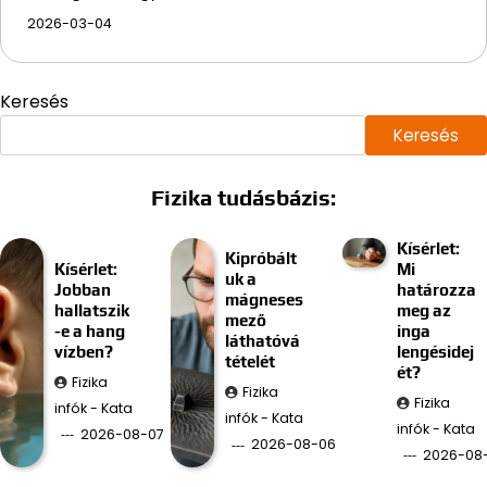
2026-03-04
Keresés
Keresés
Fizika tudásbázis:
Kísérlet:
Kipróbált
Kísérlet:
Mi
uk a
Jobban
határozza
mágneses
hallatszik
meg az
mező
-e a hang
inga
láthatóvá
vízben?
lengésidej
tételét
ét?
Fizika
Fizika
Fizika
infók - Kata
infók - Kata
infók - Kata
2026-08-07
2026-08-06
2026-08