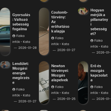
Hogyan
Coulomb-
Gyorsulás
mérjük a
törvény:
: Változó
pillanatny
Az
sebesség
i
erőhatáso
fogalma
sebesség
k alapja
et?
Fizika
Fizika
Fizika
infók - Kata
infók - Kata
infók - Kata
2026-01-28
2026-01-27
2026-01-
Lendület:
Newton
Erő és
Mozgási
törvényei:
mozgás
energia
Mozgás
kapcsolat
megőrzés
alapelvek
a
e
Fizika
Fizika
Fizika
infók - Kata
infók - Kata
infók - Kata
2026-01-25
2026-01-
2026-01-27