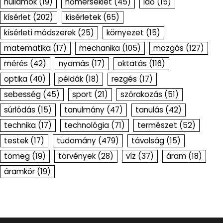
hullámok
(19)
hőmérséklet
(45)
idő
(15)
kísérlet
(202)
kísérletek
(65)
kísérleti módszerek
(25)
környezet
(15)
matematika
(17)
mechanika
(105)
mozgás
(127)
mérés
(42)
nyomás
(17)
oktatás
(116)
optika
(40)
példák
(18)
rezgés
(17)
sebesség
(45)
sport
(21)
szórakozás
(51)
súrlódás
(15)
tanulmány
(47)
tanulás
(42)
technika
(17)
technológia
(71)
természet
(52)
testek
(17)
tudomány
(479)
távolság
(15)
tömeg
(19)
törvények
(28)
víz
(37)
áram
(18)
áramkör
(19)