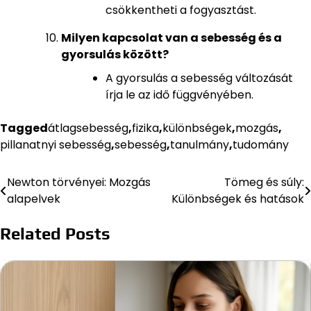
csökkentheti a fogyasztást.
Milyen kapcsolat van a sebesség és a
gyorsulás között?
A gyorsulás a sebesség változását
írja le az idő függvényében.
Tagged
átlagsebesség
,
fizika
,
különbségek
,
mozgás
,
pillanatnyi sebesség
,
sebesség
,
tanulmány
,
tudomány
Newton törvényei: Mozgás
Tömeg és súly:
Bejegyzés
alapelvek
Különbségek és hatások
navigáció
Related Posts