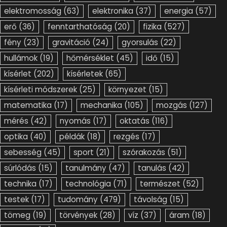
elektromosság
(63)
elektronika
(37)
energia
(57)
erő
(36)
fenntarthatóság
(20)
fizika
(527)
fény
(23)
gravitáció
(24)
gyorsulás
(22)
hullámok
(19)
hőmérséklet
(45)
idő
(15)
kísérlet
(202)
kísérletek
(65)
kísérleti módszerek
(25)
környezet
(15)
matematika
(17)
mechanika
(105)
mozgás
(127)
mérés
(42)
nyomás
(17)
oktatás
(116)
optika
(40)
példák
(18)
rezgés
(17)
sebesség
(45)
sport
(21)
szórakozás
(51)
súrlódás
(15)
tanulmány
(47)
tanulás
(42)
technika
(17)
technológia
(71)
természet
(52)
testek
(17)
tudomány
(479)
távolság
(15)
tömeg
(19)
törvények
(28)
víz
(37)
áram
(18)