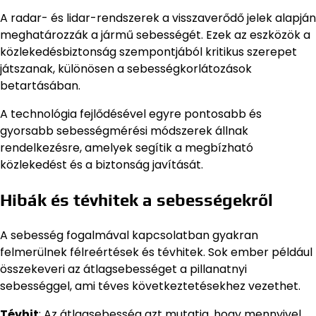
A radar- és lidar-rendszerek a visszaverődő jelek alapján
meghatározzák a jármű sebességét. Ezek az eszközök a
közlekedésbiztonság szempontjából kritikus szerepet
játszanak, különösen a sebességkorlátozások
betartásában.
A technológia fejlődésével egyre pontosabb és
gyorsabb sebességmérési módszerek állnak
rendelkezésre, amelyek segítik a megbízható
közlekedést és a biztonság javítását.
Hibák és tévhitek a sebességekről
A sebesség fogalmával kapcsolatban gyakran
felmerülnek félreértések és tévhitek. Sok ember például
összekeveri az átlagsebességet a pillanatnyi
sebességgel, ami téves következtetésekhez vezethet.
Tévhit
: Az átlagsebesség azt mutatja, hogy mennyivel