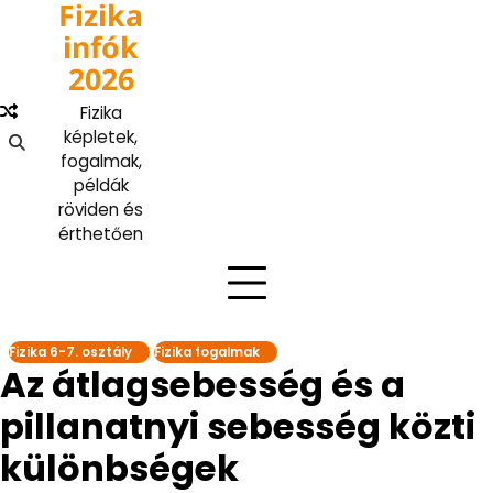
Fizika
Skip
to
infók
content
2026
Fizika
képletek,
fogalmak,
példák
röviden és
érthetően
Fizika 6-7. osztály
Fizika fogalmak
Az átlagsebesség és a
pillanatnyi sebesség közti
különbségek