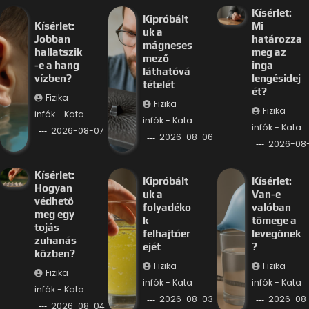
Kísérlet:
Kipróbált
Kísérlet:
Mi
uk a
Jobban
határozza
mágneses
hallatszik
meg az
mező
-e a hang
inga
láthatóvá
vízben?
lengésidej
tételét
ét?
Fizika
Fizika
Fizika
infók - Kata
infók - Kata
infók - Kata
2026-08-07
2026-08-06
2026-08
Kísérlet:
Kipróbált
Kísérlet:
Hogyan
uk a
Van-e
védhető
folyadéko
valóban
meg egy
k
tömege a
tojás
felhajtóer
levegőnek
zuhanás
ejét
?
közben?
Fizika
Fizika
Fizika
infók - Kata
infók - Kata
infók - Kata
2026-08-03
2026-08
2026-08-04