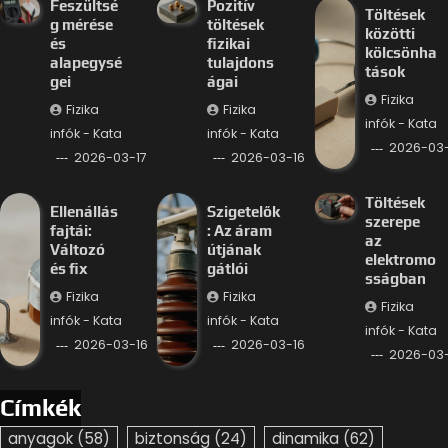
Feszültsé
Pozitív
Töltések
g mérése
töltések
közötti
és
fizikai
kölcsönha
alapegysé
tulajdons
tások
gei
ágai
Fizika
Fizika
Fizika
infók - Kata
infók - Kata
infók - Kata
2026-03-
2026-03-17
2026-03-16
Töltések
Ellenállás
Szigetelők
szerepe
fajtái:
: Az áram
az
Változó
útjának
elektromo
és fix
gátlói
sságban
Fizika
Fizika
Fizika
infók - Kata
infók - Kata
infók - Kata
2026-03-16
2026-03-16
2026-03-
Címkék
anyagok
(58)
biztonság
(24)
dinamika
(62)