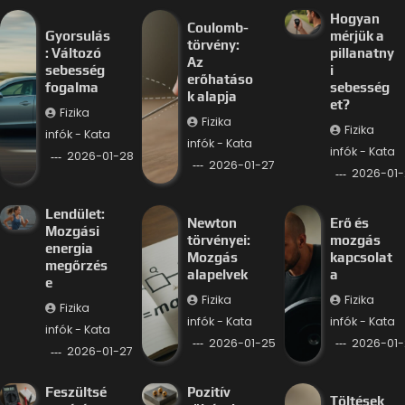
Hogyan
Coulomb-
Gyorsulás
mérjük a
törvény:
: Változó
pillanatny
Az
sebesség
i
erőhatáso
fogalma
sebesség
k alapja
et?
Fizika
Fizika
Fizika
infók - Kata
infók - Kata
infók - Kata
2026-01-28
2026-01-27
2026-01-
Lendület:
Newton
Erő és
Mozgási
törvényei:
mozgás
energia
Mozgás
kapcsolat
megőrzés
alapelvek
a
e
Fizika
Fizika
Fizika
infók - Kata
infók - Kata
infók - Kata
2026-01-25
2026-01-
2026-01-27
Feszültsé
Pozitív
Töltések