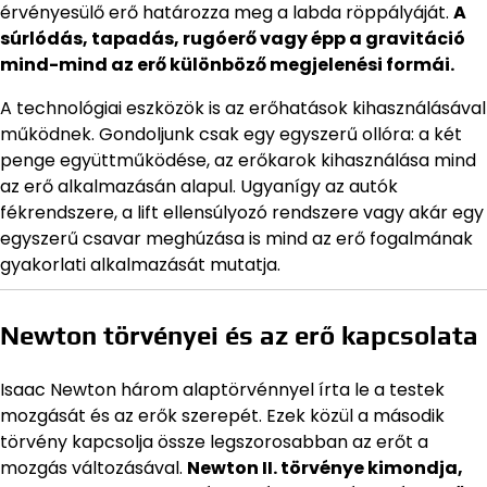
érvényesülő erő határozza meg a labda röppályáját.
A
súrlódás, tapadás, rugóerő vagy épp a gravitáció
mind-mind az erő különböző megjelenési formái.
A technológiai eszközök is az erőhatások kihasználásával
működnek. Gondoljunk csak egy egyszerű ollóra: a két
penge együttműködése, az erőkarok kihasználása mind
az erő alkalmazásán alapul. Ugyanígy az autók
fékrendszere, a lift ellensúlyozó rendszere vagy akár egy
egyszerű csavar meghúzása is mind az erő fogalmának
gyakorlati alkalmazását mutatja.
Newton törvényei és az erő kapcsolata
Isaac Newton három alaptörvénnyel írta le a testek
mozgását és az erők szerepét. Ezek közül a második
törvény kapcsolja össze legszorosabban az erőt a
mozgás változásával.
Newton II. törvénye kimondja,