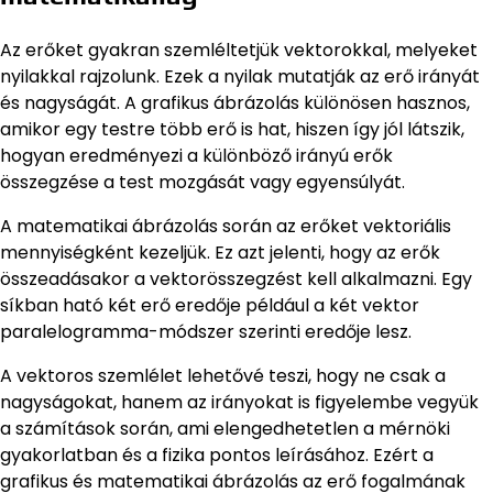
Az erőket gyakran szemléltetjük vektorokkal, melyeket
nyilakkal rajzolunk. Ezek a nyilak mutatják az erő irányát
és nagyságát. A grafikus ábrázolás különösen hasznos,
amikor egy testre több erő is hat, hiszen így jól látszik,
hogyan eredményezi a különböző irányú erők
összegzése a test mozgását vagy egyensúlyát.
A matematikai ábrázolás során az erőket vektoriális
mennyiségként kezeljük. Ez azt jelenti, hogy az erők
összeadásakor a vektorösszegzést kell alkalmazni. Egy
síkban ható két erő eredője például a két vektor
paralelogramma-módszer szerinti eredője lesz.
A vektoros szemlélet lehetővé teszi, hogy ne csak a
nagyságokat, hanem az irányokat is figyelembe vegyük
a számítások során, ami elengedhetetlen a mérnöki
gyakorlatban és a fizika pontos leírásához. Ezért a
grafikus és matematikai ábrázolás az erő fogalmának