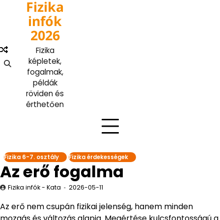
Fizika
Skip
to
infók
content
2026
Fizika
képletek,
fogalmak,
példák
röviden és
érthetően
Fizika 6-7. osztály
Fizika érdekességek
Az erő fogalma
Fizika infók - Kata
2026-05-11
Az erő nem csupán fizikai jelenség, hanem minden
mozgás és változás alapja. Megértése kulcsfontosságú a