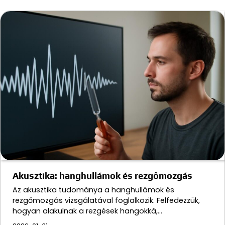
Akusztika: hanghullámok és rezgőmozgás
Az akusztika tudománya a hanghullámok és
rezgőmozgás vizsgálatával foglalkozik. Felfedezzük,
hogyan alakulnak a rezgések hangokká,…