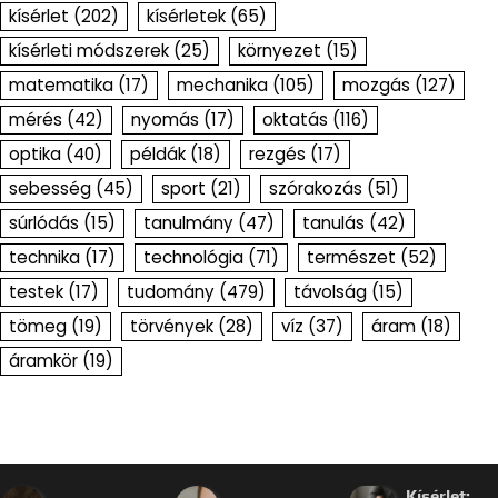
kísérlet
(202)
kísérletek
(65)
kísérleti módszerek
(25)
környezet
(15)
matematika
(17)
mechanika
(105)
mozgás
(127)
mérés
(42)
nyomás
(17)
oktatás
(116)
optika
(40)
példák
(18)
rezgés
(17)
sebesség
(45)
sport
(21)
szórakozás
(51)
súrlódás
(15)
tanulmány
(47)
tanulás
(42)
technika
(17)
technológia
(71)
természet
(52)
testek
(17)
tudomány
(479)
távolság
(15)
tömeg
(19)
törvények
(28)
víz
(37)
áram
(18)
áramkör
(19)
Kísérlet: