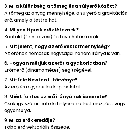
Mi a különbség a tömeg és a súlyerő között?
A tömeg az anyag mennyisége, a súlyerő a gravitációs
erő, amely a testre hat.
Milyen típusú erők léteznek?
Kontakt (érintkezési) és távolhatású erők.
Mit jelent, hogy az erő vektormennyiség?
Az erőnek nemcsak nagysága, hanem iránya is van.
Hogyan mérjük az erőt a gyakorlatban?
Erőmérő (dinamométer) segítségével.
Mit ír le Newton II. törvénye?
Az erő és a gyorsulás kapcsolatát.
Miért fontos az erő irányának ismerete?
Csak így számítható ki helyesen a test mozgása vagy
egyensúlya.
Mi az erők eredője?
Több erő vektoriális összege.