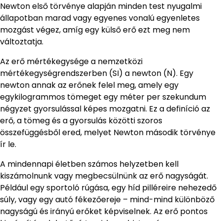
Newton első törvénye alapján minden test nyugalmi
állapotban marad vagy egyenes vonalú egyenletes
mozgást végez, amíg egy külső erő ezt meg nem
változtatja.
Az erő mértékegysége a nemzetközi
mértékegységrendszerben (SI) a newton (N). Egy
newton annak az erőnek felel meg, amely egy
egykilogrammos tömeget egy méter per szekundum
négyzet gyorsulással képes mozgatni. Ez a definíció az
erő, a tömeg és a gyorsulás közötti szoros
összefüggésből ered, melyet Newton második törvénye
ír le.
A mindennapi életben számos helyzetben kell
kiszámolnunk vagy megbecsülnünk az erő nagyságát.
Például egy sportoló rúgása, egy híd pilléreire nehezedő
súly, vagy egy autó fékezőereje – mind-mind különböző
nagyságú és irányú erőket képviselnek. Az erő pontos