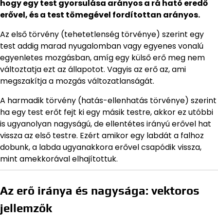
hogy egy test gyorsulása arányos a rá ható eredő
erővel, és a test tömegével fordítottan arányos.
Az első törvény (tehetetlenség törvénye) szerint egy
test addig marad nyugalomban vagy egyenes vonalú
egyenletes mozgásban, amíg egy külső erő meg nem
változtatja ezt az állapotot. Vagyis az erő az, ami
megszakítja a mozgás változatlanságát.
A harmadik törvény (hatás-ellenhatás törvénye) szerint
ha egy test erőt fejt ki egy másik testre, akkor ez utóbbi
is ugyanolyan nagyságú, de ellentétes irányú erővel hat
vissza az első testre. Ezért amikor egy labdát a falhoz
dobunk, a labda ugyanakkora erővel csapódik vissza,
mint amekkorával elhajítottuk.
Az erő iránya és nagysága: vektoros
jellemzők