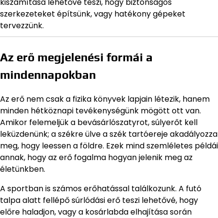
kiszámítása lehetővé teszi, hogy biztonságos
szerkezeteket építsünk, vagy hatékony gépeket
tervezzünk.
Az erő megjelenési formái a
mindennapokban
Az erő nem csak a fizika könyvek lapjain létezik, hanem
minden hétköznapi tevékenységünk mögött ott van.
Amikor felemeljük a bevásárlószatyrot, súlyerőt kell
leküzdenünk; a székre ülve a szék tartóereje akadályozza
meg, hogy leessen a földre. Ezek mind szemléletes példái
annak, hogy az erő fogalma hogyan jelenik meg az
életünkben.
A sportban is számos erőhatással találkozunk. A futó
talpa alatt fellépő súrlódási erő teszi lehetővé, hogy
előre haladjon, vagy a kosárlabda elhajítása során