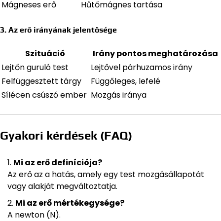
Mágneses erő
Hűtőmágnes tartása
3. Az erő irányának jelentősége
Szituáció
Irány pontos meghatározása
Lejtőn guruló test
Lejtővel párhuzamos irány
Felfüggesztett tárgy
Függőleges, lefelé
Sílécen csúszó ember
Mozgás iránya
Gyakori kérdések (FAQ)
Mi az erő definíciója?
Az erő az a hatás, amely egy test mozgásállapotát
vagy alakját megváltoztatja.
Mi az erő mértékegysége?
A newton (N).