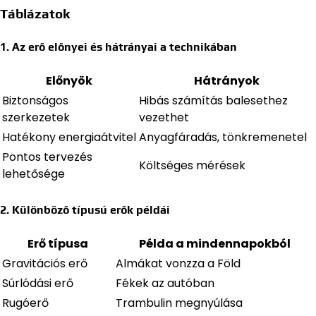
Táblázatok
1. Az erő előnyei és hátrányai a technikában
Előnyök
Hátrányok
Biztonságos
Hibás számítás balesethez
szerkezetek
vezethet
Hatékony energiaátvitel
Anyagfáradás, tönkremenetel
Pontos tervezés
Költséges mérések
lehetősége
2. Különböző típusú erők példái
Erő típusa
Példa a mindennapokból
Gravitációs erő
Almákat vonzza a Föld
Súrlódási erő
Fékek az autóban
Rugóerő
Trambulin megnyúlása