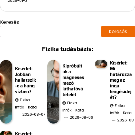
2026-01-31
Keresés
Keresés
Fizika tudásbázis:
Kísérlet:
Kipróbált
Kísérlet:
Mi
uk a
Jobban
határozza
mágneses
hallatszik
meg az
mező
-e a hang
inga
láthatóvá
vízben?
lengésidej
tételét
ét?
Fizika
Fizika
Fizika
infók - Kata
infók - Kata
infók - Kata
2026-08-07
2026-08-06
2026-08
Kísérlet: