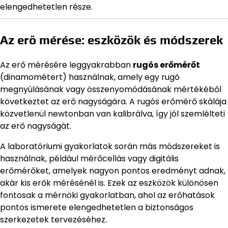
elengedhetetlen része.
Az erő mérése: eszközök és módszerek
Az erő mérésére leggyakrabban
rugós erőmérőt
(dinamométert) használnak, amely egy rugó
megnyúlásának vagy összenyomódásának mértékéből
következtet az erő nagyságára. A rugós erőmérő skálája
közvetlenül newtonban van kalibrálva, így jól szemlélteti
az erő nagyságát.
A laboratóriumi gyakorlatok során más módszereket is
használnak, például mérőcellás vagy digitális
erőmérőket, amelyek nagyon pontos eredményt adnak,
akár kis erők mérésénél is. Ezek az eszközök különösen
fontosak a mérnöki gyakorlatban, ahol az erőhatások
pontos ismerete elengedhetetlen a biztonságos
szerkezetek tervezéséhez.