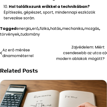
Hol találkozunk erőkkel a technikában?
Építkezés, gépészet, sport, mindennapi eszközök
tervezése során.
Tagged
energia
,
erő
,
fizika
,
hatás
,
mechanika
,
mozgás
,
törvények
,
tudomány
Zajvédelem: Miért
Bejegyzés
Az erő mérése
csendesebb az utca a
dinamométerrel
navigáció
modern ablakok mögött?
Related Posts