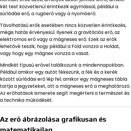
két test közvetlenül érintkezik egymással, például a
súrlódási erő, a rugóerő vagy a nyomóerő.
Távolhatású erők esetében nincs közvetlen érintkezés,
mégis hatás érvényesül. Ilyenek a gravitációs erő, az
elektromos erő vagy a mágneses erő. Ezek az erők
lehetővé teszik, hogy például a Föld vonzza a Holdat,
vagy hogy egy mágnes vonzza a vasat.
Mindkét típusú erővel találkozunk a mindennapokban.
Például amikor egy autót fékezünk, a fék és a kerék
között súrlódási erő lép fel; amikor egy mágneses tábla
tartja a jegyzeteket, ott a mágneses erő a meghatározó.
Az erőhatások ismerete segít megérteni a természet és
a technika működését.
Az erő ábrázolása grafikusan és
matematikailag