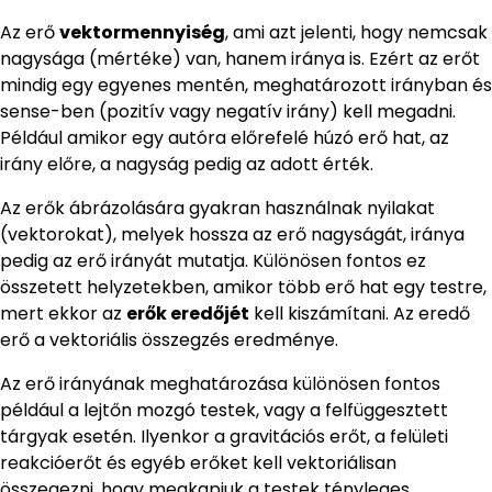
Az erő
vektormennyiség
, ami azt jelenti, hogy nemcsak
nagysága (mértéke) van, hanem iránya is. Ezért az erőt
mindig egy egyenes mentén, meghatározott irányban és
sense-ben (pozitív vagy negatív irány) kell megadni.
Például amikor egy autóra előrefelé húzó erő hat, az
irány előre, a nagyság pedig az adott érték.
Az erők ábrázolására gyakran használnak nyilakat
(vektorokat), melyek hossza az erő nagyságát, iránya
pedig az erő irányát mutatja. Különösen fontos ez
összetett helyzetekben, amikor több erő hat egy testre,
mert ekkor az
erők eredőjét
kell kiszámítani. Az eredő
erő a vektoriális összegzés eredménye.
Az erő irányának meghatározása különösen fontos
például a lejtőn mozgó testek, vagy a felfüggesztett
tárgyak esetén. Ilyenkor a gravitációs erőt, a felületi
reakcióerőt és egyéb erőket kell vektoriálisan
összegezni, hogy megkapjuk a testek tényleges