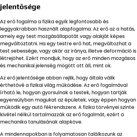
jelentősége
Az erő fogalma a fizika egyik legfontosabb és
leggyakrabban használt alapfogalma. Az erő az a hatás,
amely egy test mozgásállapotát vagy alakját képes
megváltoztatni. Ha egy testre erő hat, megváltozhat a
test sebessége, vagy akár az iránya, illetve deformáció is
létrejöhet. Ezért mondjuk, hogy az erő minden mozgásos
és mechanikai jelenség mögött ott áll, mint ok.
Az erő jelentősége abban rejlik, hogy általa válik
érthetővé a fizikai világ működése. Az erő fogalmával
írható le, hogyan gyorsulnak a testek, hogyan tartják
egyensúlyban magukat az épületek, vagy éppen hogyan
működik egy autó fékrendszere. A fizika törvényei szinte
kivétel nélkül tartalmazzák az erő fogalmát, ezért a
mechanika tanulásának alapköve.
A mindennapokban is folyamatosan találkozunk az