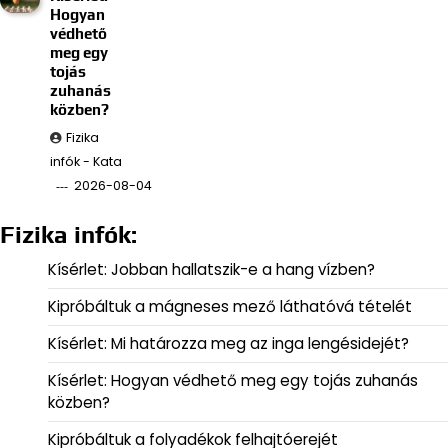
Hogyan
védhető
meg egy
tojás
zuhanás
közben?
Fizika
infók - Kata
2026-08-04
Fizika infók:
Kísérlet: Jobban hallatszik-e a hang vízben?
Kipróbáltuk a mágneses mező láthatóvá tételét
Kísérlet: Mi határozza meg az inga lengésidejét?
Kísérlet: Hogyan védhető meg egy tojás zuhanás
közben?
Kipróbáltuk a folyadékok felhajtóerejét