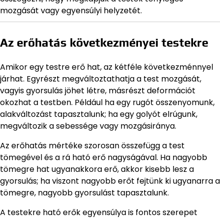
mozgását vagy egyensúlyi helyzetét.
Az erőhatás következményei testekre
Amikor egy testre erő hat, az kétféle következménnyel
járhat. Egyrészt megváltoztathatja a test mozgását,
vagyis gyorsulás jöhet létre, másrészt deformációt
okozhat a testben. Például ha egy rugót összenyomunk,
alakváltozást tapasztalunk; ha egy golyót elrúgunk,
megváltozik a sebessége vagy mozgásiránya.
Az erőhatás mértéke szorosan összefügg a test
tömegével és a rá ható erő nagyságával. Ha nagyobb
tömegre hat ugyanakkora erő, akkor kisebb lesz a
gyorsulás; ha viszont nagyobb erőt fejtünk ki ugyanarra a
tömegre, nagyobb gyorsulást tapasztalunk.
A testekre ható erők egyensúlya is fontos szerepet