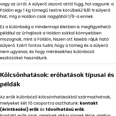
vagy az űrről. A súlyerő viszont attól függ, hol vagyunk: a
Földön egy 1 kg tömegű testre körülbelül 9,81 N súlyerő
hat, míg a Holdon csak nagyjából 1/6-a ennek.
Ez a különbség a mindennapi életben is megfigyelhető:
például az űrhajósok a Holdon sokkal könnyebben
mozognak, mint a Földön, hiszen ott kisebb rájuk ható
súlyerő. Ezért fontos tudni, hogy a tömeg és a súlyerő
nem ugyanaz, és hogy méréseikhez különböző
eszközöket használunk.
Kölcsönhatások: erőhatások típusai és
példák
Az erők különböző kölcsönhatásokból származhatnak,
melyeket két fő csoportra oszthatunk:
kontakt
(érintkezési) erők
és
távolhatású erők
.
Kontakt erők azok, amelyek akkor jönnek létre, amikor