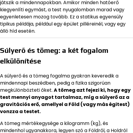
játszik a mindennapokban. Amikor minden hatóerő
kiegyenlíti egymást, a test nyugalomban marad vagy
egyenletesen mozog tovább. Ez a statikus egyensúly
tipikus példája, például egy épület pilléreinél, vagy egy
álló híd esetén.
Súlyerő és tömeg: a két fogalom
elkülönítése
A súlyerő és a tömeg fogalma gyakran keveredik a
mindennapi beszédben, pedig a fizika szigorúan
megkülönbözteti őket.
A tömeg azt fejezi ki, hogy egy
test mennyi anyagot tartalmaz, míg a súlyerő az a
gravitációs erő, amellyel a Föld (vagy más égitest)
vonzza a testet.
A tömeg mértékegysége a kilogramm (kg), és
mindenhol ugyanakkora, legyen szó a Földről, a Holdról