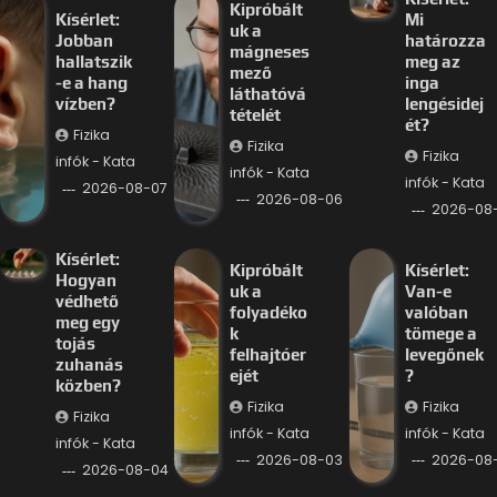
Kipróbált
Kísérlet:
Mi
uk a
Jobban
határozza
mágneses
hallatszik
meg az
mező
-e a hang
inga
láthatóvá
vízben?
lengésidej
tételét
ét?
Fizika
Fizika
Fizika
infók - Kata
infók - Kata
infók - Kata
2026-08-07
2026-08-06
2026-08
Kísérlet:
Kipróbált
Kísérlet:
Hogyan
uk a
Van-e
védhető
folyadéko
valóban
meg egy
k
tömege a
tojás
felhajtóer
levegőnek
zuhanás
ejét
?
közben?
Fizika
Fizika
Fizika
infók - Kata
infók - Kata
infók - Kata
2026-08-03
2026-08
2026-08-04