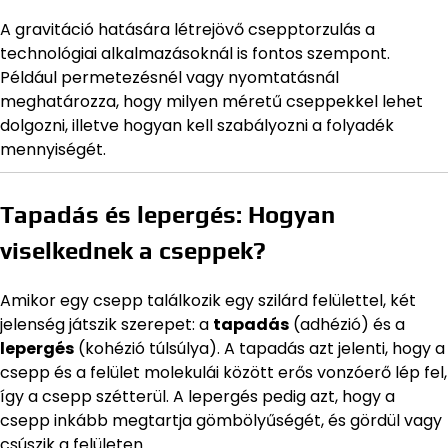
A gravitáció hatására létrejövő csepptorzulás a
technológiai alkalmazásoknál is fontos szempont.
Például permetezésnél vagy nyomtatásnál
meghatározza, hogy milyen méretű cseppekkel lehet
dolgozni, illetve hogyan kell szabályozni a folyadék
mennyiségét.
Tapadás és lepergés: Hogyan
viselkednek a cseppek?
Amikor egy csepp találkozik egy szilárd felülettel, két
jelenség játszik szerepet: a
tapadás
(adhézió) és a
lepergés
(kohézió túlsúlya). A tapadás azt jelenti, hogy a
csepp és a felület molekulái között erős vonzóerő lép fel,
így a csepp szétterül. A lepergés pedig azt, hogy a
csepp inkább megtartja gömbölyűségét, és gördül vagy
csúszik a felületen.