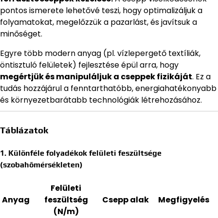
pontos ismerete lehetővé teszi, hogy optimalizáljuk a
folyamatokat, megelőzzük a pazarlást, és javítsuk a
minőséget.
Egyre több modern anyag (pl. vízlepergető textíliák,
öntisztuló felületek) fejlesztése épül arra, hogy
megértjük és manipuláljuk a cseppek fizikáját
. Ez a
tudás hozzájárul a fenntarthatóbb, energiahatékonyabb
és környezetbarátabb technológiák létrehozásához.
Táblázatok
1. Különféle folyadékok felületi feszültsége
(szobahőmérsékleten)
Felületi
Anyag
feszültség
Csepp alak
Megfigyelés
(N/m)