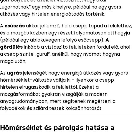
„ugorhatnak” egy másik helyre, például ha egy gyors
ütközés vagy hirtelen energiaátadás történik.
A
csúszás
akkor jellemző, ha a csepp tapad a felülethez,
és a mozgás közben egy részét folyamatosan otthagyja
(például egy ablaküvegen lefolyó esőcsepp).
A
gördülés
inkább a víztaszító felületeken fordul elő, ahol
a csepp szinte „gurul”, anélkül, hogy nyomot hagyna
maga után.
Az
ugrás
jelenségét nagy energiájú ütközés vagy gyors
hőmérséklet-változás váltja ki – ilyenkor a csepp
hirtelen elrugaszkodik a felülettől. Ezeket a
mozgásformákat gyakran vizsgálják a modern
anyagtudományban, mert segítenek megérteni a
folyadékok és szilárd testek kölcsönhatását.
Hőmérséklet és párolgás hatása a