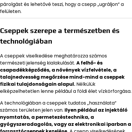
párolgást és lehetővé teszi, hogy a csepp „ugráljon” a
felületen.
Cseppek szerepe a természetben és
technológiában
A cseppek viselkedése meghatározza számos
természeti jelenség kialakulását.
A felhő- és
csapadékképződés, a növények vízfelvétele, a
talajnedvesség megőrzése mind-mind a cseppek
fizikai tulajdonságain alapul.
Nélkülük
elképzelhetetlen lenne például a földi élet vízkörforgása.
A technológiában a cseppek tudatos „használata”
számos területen jelen van.
Ilyen például az injektáló
nyomtatás, a permetezéstechnika, a
gyógyszeradagolás, vagy az elektronikai iparban a
forrasztócseppek kezelése.
A csepp viselkedésének