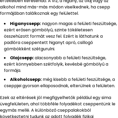
értékeiben keresendő. A víz, a higany, az olaj vagy az
alkohol mind más-más módon viselkednek, ha csepp
formájában találkoznak egy felülettel.
Higanycsepp:
nagyon magas a felületi feszültsége,
ezért erősen gömbölyű, szinte tökéletesen
összehúzott formát vesz fel. Ezért is láthatunk a
padlóra cseppentett higanyt apró, csillogó
gömbökként szétgurulni.
Olajcsepp:
alacsonyabb a felületi feszültsége,
ezért könnyebben szétfolyik, kevésbé gömbölyű a
formája.
Alkoholcsepp:
még kisebb a felületi feszültsége, a
cseppjei gyorsan ellaposodnak, elterülnek a felületen.
Ezek az eltérések jól megfigyelhetők például egy sima
üvegfelületen, ahol többféle folyadékot cseppentünk le
egymás mellé. A különböző cseppalakokból
következtetni tudunk az adott folyadék fizikai