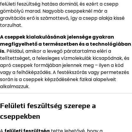
felületi feszültség hatása dominál, és ezért a csepp
gömbölyű marad. Nagyobb cseppeknél már a
gravitációs erő is számottevő, így a csepp alakja kissé
torzulhat.
A cseppek kialakulásának jelensége gyakran
megfigyelhető a természetben és a technológiában
is.
Például, amikor a levegő páratartalma eléri a
telítettséget, a felesleges vízmolekulák kicsapódnak, és
apró cseppek formájában jelennek meg – ilyen a köd
vagy a felhőképződés. A festékszórás vagy permetezés
során is a cseppek képződésének fizikai alapelveit
alkalmazzuk.
Felületi feszültség szerepe a
cseppekben
A
felületi feszültség
tette lehetővé, hogy a