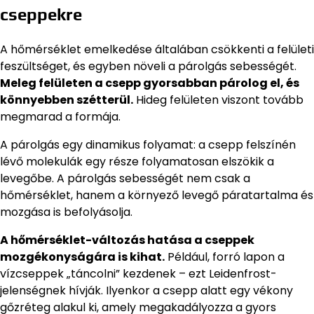
cseppekre
A hőmérséklet emelkedése általában csökkenti a felületi
feszültséget, és egyben növeli a párolgás sebességét.
Meleg felületen a csepp gyorsabban párolog el, és
könnyebben szétterül.
Hideg felületen viszont tovább
megmarad a formája.
A párolgás egy dinamikus folyamat: a csepp felszínén
lévő molekulák egy része folyamatosan elszökik a
levegőbe. A párolgás sebességét nem csak a
hőmérséklet, hanem a környező levegő páratartalma és
mozgása is befolyásolja.
A hőmérséklet-változás hatása a cseppek
mozgékonyságára is kihat.
Például, forró lapon a
vízcseppek „táncolni” kezdenek – ezt Leidenfrost-
jelenségnek hívják. Ilyenkor a csepp alatt egy vékony
gőzréteg alakul ki, amely megakadályozza a gyors