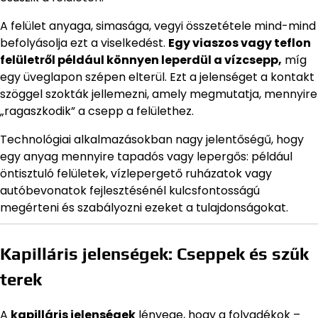
A felület anyaga, simasága, vegyi összetétele mind-mind
befolyásolja ezt a viselkedést.
Egy viaszos vagy teflon
felületről például könnyen leperdül a vízcsepp,
míg
egy üveglapon szépen elterül. Ezt a jelenséget a kontakt
szöggel szokták jellemezni, amely megmutatja, mennyire
„ragaszkodik” a csepp a felülethez.
Technológiai alkalmazásokban nagy jelentőségű, hogy
egy anyag mennyire tapadós vagy lepergős: például
öntisztuló felületek, vízlepergető ruházatok vagy
autóbevonatok fejlesztésénél kulcsfontosságú
megérteni és szabályozni ezeket a tulajdonságokat.
Kapilláris jelenségek: Cseppek és szűk
terek
A
kapilláris jelenségek
lényege, hogy a folyadékok –