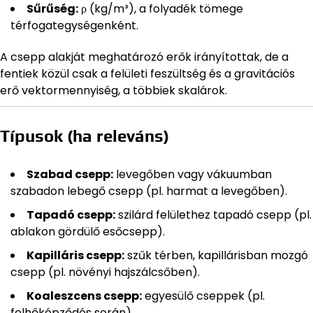
Sűrűség:
ρ (kg/m³), a folyadék tömege
térfogategységenként.
A csepp alakját meghatározó erők irányítottak, de a
fentiek közül csak a felületi feszültség és a gravitációs
erő vektormennyiség, a többiek skalárok.
Típusok (ha releváns)
Szabad csepp:
levegőben vagy vákuumban
szabadon lebegő csepp (pl. harmat a levegőben).
Tapadó csepp:
szilárd felülethez tapadó csepp (pl.
ablakon gördülő esőcsepp).
Kapilláris csepp:
szűk térben, kapillárisban mozgó
csepp (pl. növényi hajszálcsőben).
Koaleszcens csepp:
egyesülő cseppek (pl.
felhőképződés során).