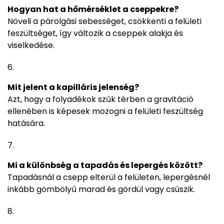
Hogyan hat a hőmérséklet a cseppekre?
Növeli a párolgási sebességet, csökkenti a felületi
feszültséget, így változik a cseppek alakja és
viselkedése.
Mit jelent a kapilláris jelenség?
Azt, hogy a folyadékok szűk térben a gravitáció
ellenében is képesek mozogni a felületi feszültség
hatására.
Mi a különbség a tapadás és lepergés között?
Tapadásnál a csepp elterül a felületen, lepergésnél
inkább gömbölyű marad és gördül vagy csúszik.