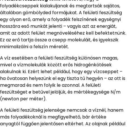
folyadékcseppek kialakuljanak és megtartsák sajátos,
általában gömbölyded formájukat. A felületi feszültség
egy olyan erő, amely a folyadék felszínének egységnyi
hosszára eső munkát jelenti – vagyis azt az energiát,
amit az adott felület megnöveléséhez kell befektetnünk.
Ez az erő tartja össze a csepp molekuláit, és igyekszik
minimalizálni a felszín méretét.
A víz esetében a felületi feszültség különösen magas,
mivel a vízmolekulák között erős hidrogénkötések
alakulnak ki. Ezért lehet például, hogy egy vízcseppet –
ha óvatosan helyezünk el egy tiszta tű hegyén – az ott is
megmarad és nem folyik le azonnal. A felületi
feszültséget
σ
betűvel jelöljük, és mértékegysége N/m
(newton per méter).
A felületi feszültség jelensége nemcsak a víznél, hanem
más folyadékoknál is megfigyelhető, bár értéke
anyagtól függően jelentősen eltérhet. Az olajnak például