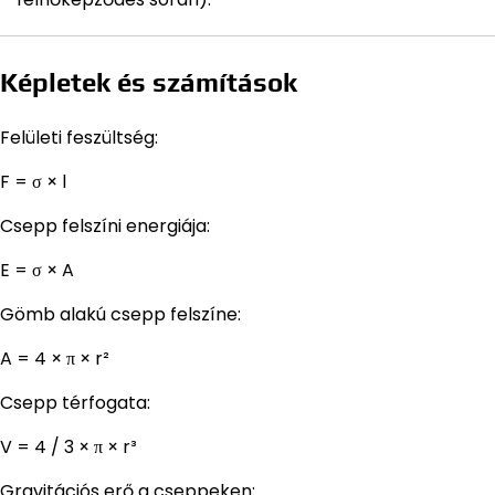
Képletek és számítások
Felületi feszültség:
F = σ × l
Csepp felszíni energiája:
E = σ × A
Gömb alakú csepp felszíne:
A = 4 × π × r²
Csepp térfogata:
V = 4 ∕ 3 × π × r³
Gravitációs erő a cseppeken: