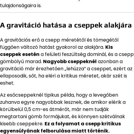
tulajdonságaira is.
A gravitáció hatása a cseppek alakjára
A gravitációs erő a csepp méretétől és tömegétől
függően változó hatást gyakorol az alakjára.
Kis
cseppek esetén
a felületi feszültség dominál, és a csepp
gömbölyű marad.
Nagyobb cseppeknél
azonban a
gravitáció már érezhetően „lehúzza” a cseppet, ezért az
ellaposodik, sőt, ha eléri a kritikus méretet, akár szét is
eshet.
Az esőcseppeknél tipikus példa, hogy a levegőben
zuhanva egyre nagyobbak lesznek, de amikor elérik a
körülbelül 0,5 cm-es átmérőt, már nem tudják
megtartani gömb formájukat, és könnyen szétválnak
kisebb cseppekre.
Ez a folyamat a csepp kritikus
egyensúlyának felborulása miatt történik.