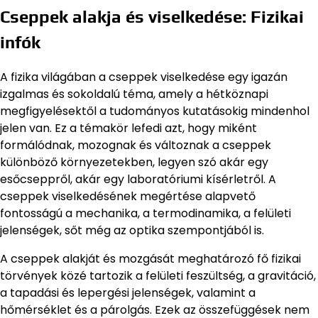
Cseppek alakja és viselkedése: Fizikai
infók
A fizika világában a cseppek viselkedése egy igazán
izgalmas és sokoldalú téma, amely a hétköznapi
megfigyelésektől a tudományos kutatásokig mindenhol
jelen van. Ez a témakör lefedi azt, hogy miként
formálódnak, mozognak és változnak a cseppek
különböző környezetekben, legyen szó akár egy
esőcseppről, akár egy laboratóriumi kísérletről. A
cseppek viselkedésének megértése alapvető
fontosságú a mechanika, a termodinamika, a felületi
jelenségek, sőt még az optika szempontjából is.
A cseppek alakját és mozgását meghatározó fő fizikai
törvények közé tartozik a felületi feszültség, a gravitáció,
a tapadási és lepergési jelenségek, valamint a
hőmérséklet és a párolgás. Ezek az összefüggések nem