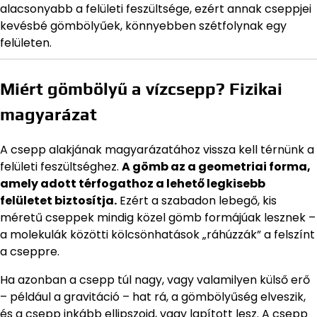
alacsonyabb a felületi feszültsége, ezért annak cseppjei
kevésbé gömbölyűek, könnyebben szétfolynak egy
felületen.
Miért gömbölyű a vízcsepp? Fizikai
magyarázat
A csepp alakjának magyarázatához vissza kell térnünk a
felületi feszültséghez.
A gömb az a geometriai forma,
amely adott térfogathoz a lehető legkisebb
felületet biztosítja.
Ezért a szabadon lebegő, kis
méretű cseppek mindig közel gömb formájúak lesznek –
a molekulák közötti kölcsönhatások „ráhúzzák” a felszínt
a cseppre.
Ha azonban a csepp túl nagy, vagy valamilyen külső erő
– például a gravitáció – hat rá, a gömbölyűség elveszik,
és a csepp inkább ellipszoid, vagy lapított lesz. A csepp