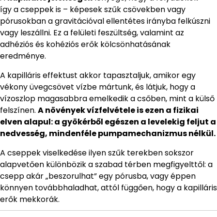
így a cseppek is – képesek szűk csövekben vagy
pórusokban a gravitációval ellentétes irányba felkúszni
vagy leszállni. Ez a felületi feszültség, valamint az
adhéziós és kohéziós erők kölcsönhatásának
eredménye.
A kapilláris effektust akkor tapasztaljuk, amikor egy
vékony üvegcsövet vízbe mártunk, és látjuk, hogy a
vízoszlop magasabbra emelkedik a csőben, mint a külső
felszínen.
A növények vízfelvétele is ezen a fizikai
elven alapul: a gyökérből egészen a levelekig feljut a
nedvesség, mindenféle pumpamechanizmus nélkül.
A cseppek viselkedése ilyen szűk terekben sokszor
alapvetően különbözik a szabad térben megfigyelttől: a
csepp akár „beszorulhat” egy pórusba, vagy éppen
könnyen továbbhaladhat, attól függően, hogy a kapilláris
erők mekkorák.