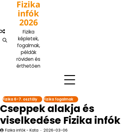
Fizika
Skip
to
infók
content
2026
Fizika
képletek,
fogalmak,
példák
röviden és
érthetően
Fizika 6-7. osztály
Fizika fogalmak
Cseppek alakja és
viselkedése Fizika infók
Fizika infók - Kata
2026-03-06