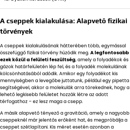
A cseppek kialakulása: Alapvető fizikai
törvények
A cseppek kialakulásának hátterében több, egymással
összefüggő fizikai törvény húzódik meg.
A legfontosabb
ezek közül a felületi feszültség
, amely a folyadékok és
gázok határfelületén lép fel, és a folyadék molekuláinak
kölcsönhatásából adódik. Amikor egy folyadékot kis
mennyiségben a levegőbe juttatunk, például egy pipetta
segítségével, akkor a molekulák arra törekednek, hogy a
lehető legkisebb felületet hozzák létre az adott
térfogathoz – ez lesz maga a csepp.
A másik alapvető tényező a gravitáció, amely a nagyobb
cseppeknél már jelentős erőként hat, és megpróbálja a
cseppet szétlapítani. Kis méret esetén azonban a