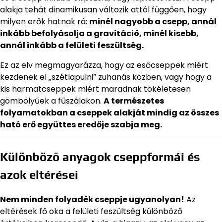
alakja tehát dinamikusan változik attól függően, hogy
milyen erők hatnak rá:
minél nagyobb a csepp, annál
inkább befolyásolja a gravitáció, minél kisebb,
annál inkább a felületi feszültség.
Ez az elv megmagyarázza, hogy az esőcseppek miért
kezdenek el „szétlapulni” zuhanás közben, vagy hogy a
kis harmatcseppek miért maradnak tökéletesen
gömbölyűek a fűszálakon.
A természetes
folyamatokban a cseppek alakját mindig az összes
ható erő együttes eredője szabja meg.
Különböző anyagok cseppformái és
azok eltérései
Nem minden folyadék cseppje ugyanolyan!
Az
eltérések fő oka a felületi feszültség különböző