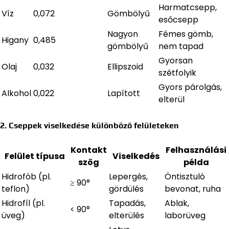
Harmatcsepp,
Víz
0,072
Gömbölyű
esőcsepp
Nagyon
Fémes gömb,
Higany
0,485
gömbölyű
nem tapad
Gyorsan
Olaj
0,032
Ellipszoid
szétfolyik
Gyors párolgás,
Alkohol
0,022
Lapított
elterül
2. Cseppek viselkedése különböző felületeken
Kontakt
Felhasználási
Felület típusa
Viselkedés
szög
példa
Hidrofób (pl.
Lepergés,
Öntisztuló
≥ 90°
teflon)
gördülés
bevonat, ruha
Hidrofíl (pl.
Tapadás,
Ablak,
< 90°
üveg)
elterülés
laborüveg