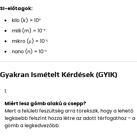
SI-előtagok:
kilo (k) = 10³
milli (m) = 10⁻³
mikro (μ) = 10⁻⁶
nano (n) = 10⁻⁹
Gyakran Ismételt Kérdések (GYIK)
Miért lesz gömb alakú a csepp?
Mert a felületi feszültség arra törekszik, hogy a lehető
legkisebb felszínt hozza létre az adott térfogathoz – a
gömb a legkedvezőbb.