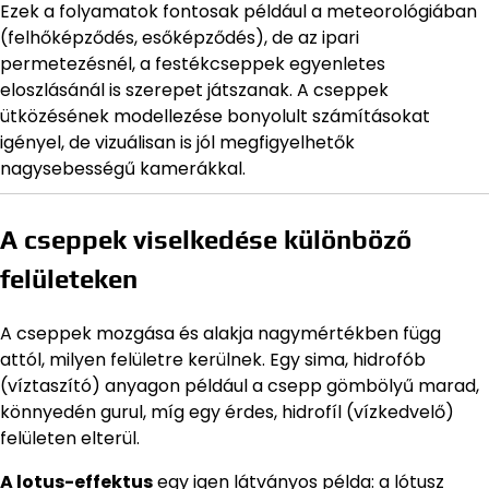
Ezek a folyamatok fontosak például a meteorológiában
(felhőképződés, esőképződés), de az ipari
permetezésnél, a festékcseppek egyenletes
eloszlásánál is szerepet játszanak. A cseppek
ütközésének modellezése bonyolult számításokat
igényel, de vizuálisan is jól megfigyelhetők
nagysebességű kamerákkal.
A cseppek viselkedése különböző
felületeken
A cseppek mozgása és alakja nagymértékben függ
attól, milyen felületre kerülnek. Egy sima, hidrofób
(víztaszító) anyagon például a csepp gömbölyű marad,
könnyedén gurul, míg egy érdes, hidrofíl (vízkedvelő)
felületen elterül.
A lotus-effektus
egy igen látványos példa: a lótusz