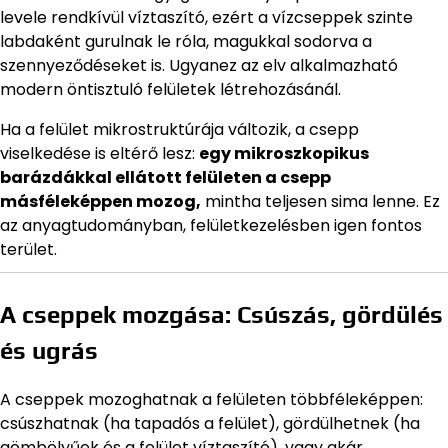
levele rendkívül víztaszító, ezért a vízcseppek szinte
labdaként gurulnak le róla, magukkal sodorva a
szennyeződéseket is. Ugyanez az elv alkalmazható
modern öntisztuló felületek létrehozásánál.
Ha a felület mikrostruktúrája változik, a csepp
viselkedése is eltérő lesz:
egy mikroszkopikus
barázdákkal ellátott felületen a csepp
másféleképpen mozog,
mintha teljesen sima lenne. Ez
az anyagtudományban, felületkezelésben igen fontos
terület.
A cseppek mozgása: Csúszás, gördülés
és ugrás
A cseppek mozoghatnak a felületen többféleképpen:
csúszhatnak (ha tapadós a felület), gördülhetnek (ha
gömbölyűek és a felület víztaszító), vagy akár