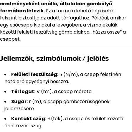
eredményeként önálló, általában gömbölyű
formában létezik.
Ez a forma a lehető legkisebb
felszínt biztosítja az adott térfogathoz. Például, amikor
egy esőcsepp kialakul a levegőben, a vízmolekulák
közötti felületi feszültség gömb alakba „húzza össze” a
cseppet.
Jellemzők, szimbólumok / jelölés
Felületi feszültség:
σ (N/m), a csepp felszínén
ható erő egységnyi hosszra.
Térfogat:
V (m³), a csepp mérete.
Sugár:
r (m), a csepp gömbszerűségének
jellemzésére.
Kontakt szög:
θ (fok), a csepp és felület közötti
érintkezési szög.