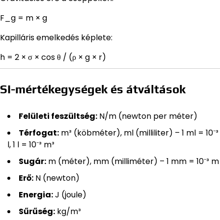
F_g = m × g
Kapilláris emelkedés képlete:
h = 2 × σ × cos θ ∕ (ρ × g × r)
SI-mértékegységek és átváltások
Felületi feszültség:
N/m (newton per méter)
Térfogat:
m³ (köbméter), ml (milliliter) – 1 ml = 10⁻³
l, 1 l = 10⁻³ m³
Sugár:
m (méter), mm (milliméter) – 1 mm = 10⁻³ m
Erő:
N (newton)
Energia:
J (joule)
Sűrűség:
kg/m³