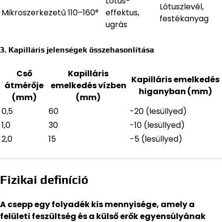
Lotus-
Lótuszlevél,
Mikroszerkezetű
110–160°
effektus,
festékanyag
ugrás
3. Kapilláris jelenségek összehasonlítása
Cső
Kapilláris
Kapilláris emelkedés
átmérője
emelkedés vízben
higanyban (mm)
(mm)
(mm)
0,5
60
-20 (lesüllyed)
1,0
30
-10 (lesüllyed)
2,0
15
-5 (lesüllyed)
Fizikai definíció
A csepp egy folyadék kis mennyisége, amely a
felületi feszültség és a külső erők egyensúlyának