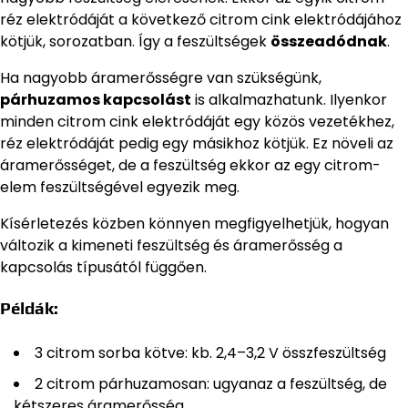
réz elektródáját a következő citrom cink elektródájához
kötjük, sorozatban. Így a feszültségek
összeadódnak
.
Ha nagyobb áramerősségre van szükségünk,
párhuzamos kapcsolást
is alkalmazhatunk. Ilyenkor
minden citrom cink elektródáját egy közös vezetékhez,
réz elektródáját pedig egy másikhoz kötjük. Ez növeli az
áramerősséget, de a feszültség ekkor az egy citrom-
elem feszültségével egyezik meg.
Kísérletezés közben könnyen megfigyelhetjük, hogyan
változik a kimeneti feszültség és áramerősség a
kapcsolás típusától függően.
Példák:
3 citrom sorba kötve: kb. 2,4–3,2 V összfeszültség
2 citrom párhuzamosan: ugyanaz a feszültség, de
kétszeres áramerősség