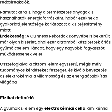
redoxireakciók.
Rámutat arra is, hogy a természetes anyagok is
használhatók energiaforrásként, habár ezeknek a
gyakorlati jelentősége korlátozott a kis teljesítmény
miatt.
Érdekesség:
A Guinness Rekordok Könyvébe is bekerült
már olyan kísérlet, ahol ezer citromból készítettek óriási
gyümölcselem-láncot, hogy egy nagyobb fogyasztót
működtessenek vele!
Összefoglalva: a citrom-elem egyszerű, mégis mély
tudományos kérdéseket feszeget, és kiváló bevezetés
az elektrokémia, a villamosság és az energiaátalakítás
világába.
Fizikai definíció
A gyümölcs-elem egy
elektrokémiai cella
, ami kémiai