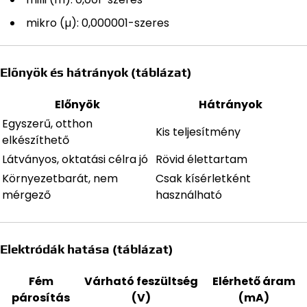
mikro (µ): 0,000001-szeres
Előnyök és hátrányok (táblázat)
Előnyök
Hátrányok
Egyszerű, otthon
Kis teljesítmény
elkészíthető
Látványos, oktatási célra jó
Rövid élettartam
Környezetbarát, nem
Csak kísérletként
mérgező
használható
Elektródák hatása (táblázat)
Fém
Várható feszültség
Elérhető áram
párosítás
(V)
(mA)