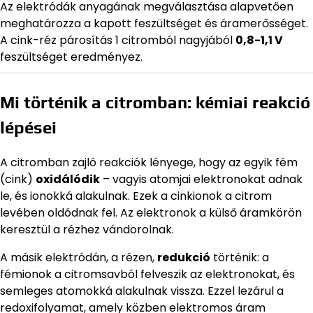
Az elektródák anyagának megválasztása alapvetően
meghatározza a kapott feszültséget és áramerősséget.
A cink-réz párosítás 1 citromból nagyjából
0,8-1,1 V
feszültséget eredményez.
Mi történik a citromban: kémiai reakció
lépései
A citromban zajló reakciók lényege, hogy az egyik fém
(cink)
oxidálódik
– vagyis atomjai elektronokat adnak
le, és ionokká alakulnak. Ezek a cinkionok a citrom
levében oldódnak fel. Az elektronok a külső áramkörön
keresztül a rézhez vándorolnak.
A másik elektródán, a rézen,
redukció
történik: a
fémionok a citromsavból felveszik az elektronokat, és
semleges atomokká alakulnak vissza. Ezzel lezárul a
redoxifolyamat, amely közben elektromos áram