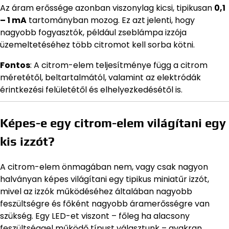
Az áram erőssége azonban viszonylag kicsi, tipikusan
0,1
– 1 mA
tartományban mozog. Ez azt jelenti, hogy
nagyobb fogyasztók, például zseblámpa izzója
üzemeltetéséhez több citromot kell sorba kötni.
Fontos
: A citrom-elem teljesítménye függ a citrom
méretétől, beltartalmától, valamint az elektródák
érintkezési felületétől és elhelyezkedésétől is.
Képes-e egy citrom-elem világítani egy
kis izzót?
A citrom-elem önmagában nem, vagy csak nagyon
halványan képes világítani egy tipikus miniatűr izzót,
mivel az izzók működéséhez általában nagyobb
feszültségre és főként nagyobb áramerősségre van
szükség. Egy LED-et viszont – főleg ha alacsony
feszültséggel működő típust választunk – gyakran