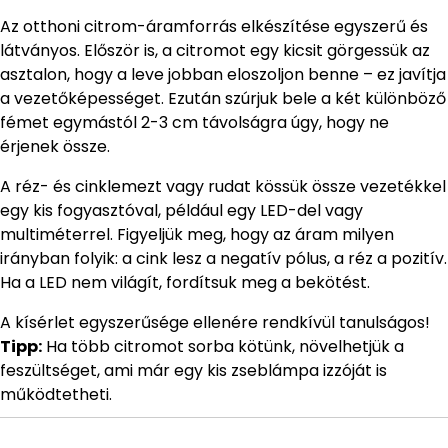
Az otthoni citrom-áramforrás elkészítése egyszerű és
látványos. Először is, a citromot egy kicsit görgessük az
asztalon, hogy a leve jobban eloszoljon benne – ez javítja
a vezetőképességet. Ezután szúrjuk bele a két különböző
fémet egymástól 2-3 cm távolságra úgy, hogy ne
érjenek össze.
A réz- és cinklemezt vagy rudat kössük össze vezetékkel
egy kis fogyasztóval, például egy LED-del vagy
multiméterrel. Figyeljük meg, hogy az áram milyen
irányban folyik: a cink lesz a negatív pólus, a réz a pozitív.
Ha a LED nem világít, fordítsuk meg a bekötést.
A kísérlet egyszerűsége ellenére rendkívül tanulságos!
Tipp:
Ha több citromot sorba kötünk, növelhetjük a
feszültséget, ami már egy kis zseblámpa izzóját is
működtetheti.