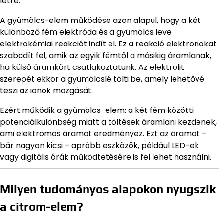
létre.
A gyümölcs-elem működése azon alapul, hogy a két
különböző fém elektróda és a gyümölcs leve
elektrokémiai reakciót indít el. Ez a reakció elektronokat
szabadít fel, amik az egyik fémtől a másikig áramlanak,
ha külső áramkört csatlakoztatunk. Az elektrolit
szerepét ekkor a gyümölcslé tölti be, amely lehetővé
teszi az ionok mozgását.
Ezért működik a gyümölcs-elem: a két fém közötti
potenciálkülönbség miatt a töltések áramlani kezdenek,
ami elektromos áramot eredményez. Ezt az áramot –
bár nagyon kicsi – apróbb eszközök, például LED-ek
vagy digitális órák működtetésére is fel lehet használni.
Milyen tudományos alapokon nyugszik
a citrom-elem?