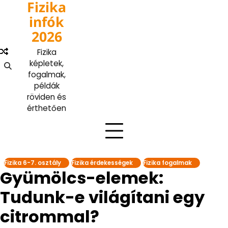
Fizika
Skip
to
infók
content
2026
Fizika
képletek,
fogalmak,
példák
röviden és
érthetően
Fizika 6-7. osztály
Fizika érdekességek
Fizika fogalmak
Gyümölcs-elemek:
Tudunk-e világítani egy
citrommal?