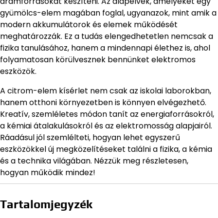
áramforrásokat készíteni. Az alapelvek, amelyeket egy
gyümölcs-elem magában foglal, ugyanazok, mint amik a
modern akkumulátorok és elemek működését
meghatározzák. Ez a tudás elengedhetetlen nemcsak a
fizika tanulásához, hanem a mindennapi élethez is, ahol
folyamatosan körülvesznek bennünket elektromos
eszközök.
A citrom-elem kísérlet nem csak az iskolai laborokban,
hanem otthoni környezetben is könnyen elvégezhető.
Kreatív, szemléletes módon tanít az energiaforrásokról,
a kémiai átalakulásokról és az elektromosság alapjairól.
Ráadásul jól szemlélteti, hogyan lehet egyszerű
eszközökkel új megközelítéseket találni a fizika, a kémia
és a technika világában. Nézzük meg részletesen,
hogyan működik mindez!
Tartalomjegyzék