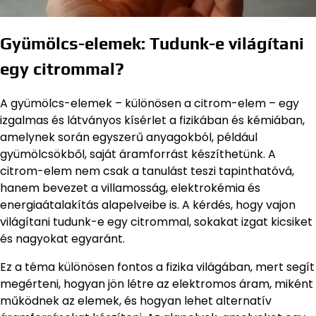
Gyümölcs-elemek: Tudunk-e világítani
egy citrommal?
A gyümölcs-elemek – különösen a citrom-elem – egy
izgalmas és látványos kísérlet a fizikában és kémiában,
amelynek során egyszerű anyagokból, például
gyümölcsökből, saját áramforrást készíthetünk. A
citrom-elem nem csak a tanulást teszi tapinthatóvá,
hanem bevezet a villamosság, elektrokémia és
energiaátalakítás alapelveibe is. A kérdés, hogy vajon
világítani tudunk-e egy citrommal, sokakat izgat kicsiket
és nagyokat egyaránt.
Ez a téma különösen fontos a fizika világában, mert segít
megérteni, hogyan jön létre az elektromos áram, miként
működnek az elemek, és hogyan lehet alternatív