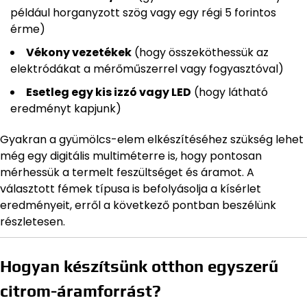
például horganyzott szög vagy egy régi 5 forintos
érme)
Vékony vezetékek
(hogy összeköthessük az
elektródákat a mérőműszerrel vagy fogyasztóval)
Esetleg egy kis izzó vagy LED
(hogy látható
eredményt kapjunk)
Gyakran a gyümölcs-elem elkészítéséhez szükség lehet
még egy digitális multiméterre is, hogy pontosan
mérhessük a termelt feszültséget és áramot. A
választott fémek típusa is befolyásolja a kísérlet
eredményeit, erről a következő pontban beszélünk
részletesen.
Hogyan készítsünk otthon egyszerű
citrom-áramforrást?