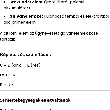
Szekunder elem
: újratölthető (például
akkumulátor)
Galvánelem
: két különböző fémből és elektrolitból
álló primer elem
A citrom-elem az úgynevezett galvánelemek közé
tartozik.
Képletek és számítások
U = E₀(cink) − E₀(réz)
I = U ÷ R
P = U × I
SI mértékegységek és átváltások