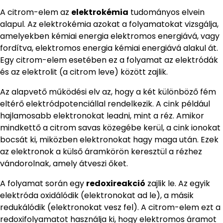
A citrom-elem az
elektrokémia
tudományos elvein
alapul. Az elektrokémia azokat a folyamatokat vizsgálja,
amelyekben kémiai energia elektromos energiává, vagy
fordítva, elektromos energia kémiai energiává alakul át.
Egy citrom-elem esetében ez a folyamat az elektródák
és az elektrolit (a citrom leve) között zajlik.
Az alapvető működési elv az, hogy a két különböző fém
eltérő elektródpotenciállal rendelkezik. A cink például
hajlamosabb elektronokat leadni, mint a réz. Amikor
mindkettő a citrom savas közegébe kerül, a cink ionokat
bocsát ki, miközben elektronokat hagy maga után. Ezek
az elektronok a külső áramkörön keresztül a rézhez
vándorolnak, amely átveszi őket.
A folyamat során egy
redoxireakció
zajlik le. Az egyik
elektróda oxidálódik (elektronokat ad le), a másik
redukálódik (elektronokat vesz fel). A citrom-elem ezt a
redoxifolyamatot használja ki, hogy elektromos áramot