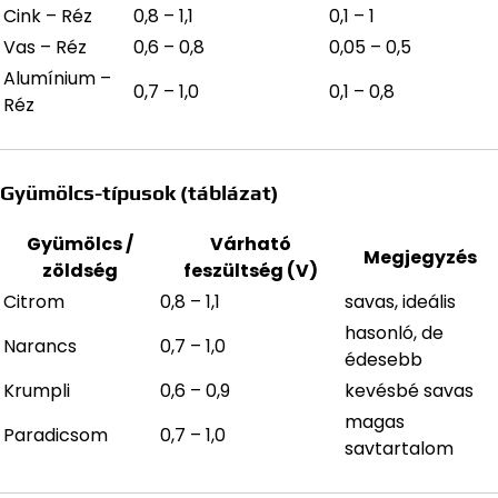
Cink – Réz
0,8 – 1,1
0,1 – 1
Vas – Réz
0,6 – 0,8
0,05 – 0,5
Alumínium –
0,7 – 1,0
0,1 – 0,8
Réz
Gyümölcs-típusok (táblázat)
Gyümölcs /
Várható
Megjegyzés
zöldség
feszültség (V)
Citrom
0,8 – 1,1
savas, ideális
hasonló, de
Narancs
0,7 – 1,0
édesebb
Krumpli
0,6 – 0,9
kevésbé savas
magas
Paradicsom
0,7 – 1,0
savtartalom