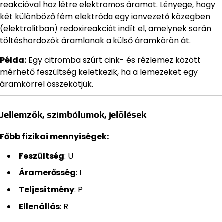
reakcióval hoz létre elektromos áramot. Lényege, hogy
két különböző fém elektróda egy ionvezető közegben
(elektrolitban) redoxireakciót indít el, amelynek során
töltéshordozók áramlanak a külső áramkörön át.
Példa:
Egy citromba szúrt cink- és rézlemez között
mérhető feszültség keletkezik, ha a lemezeket egy
áramkörrel összekötjük.
Jellemzők, szimbólumok, jelölések
Főbb fizikai mennyiségek:
Feszültség
: U
Áramerősség
: I
Teljesítmény
: P
Ellenállás
: R