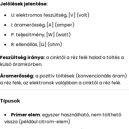
Jelölések jelentése:
U: elektromos feszültség, [V] (volt)
I: áramerősség, [A] (amper)
P: teljesítmény, [W] (watt)
R: ellenállás, [Ω] (ohm)
Feszültség iránya:
a cinktől a réz felé halad a töltés a
külső áramkörben.
Áramerősség:
a pozitív töltések (konvencionális áram)
a réz felé, az elektronok valójában a cinktől a réz felé.
Típusok
Primer elem
: egyszer használható, nem tölthető
vissza (például citrom-elem)