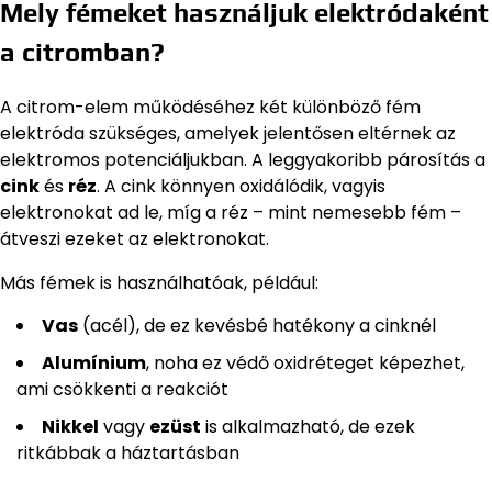
Mely fémeket használjuk elektródaként
a citromban?
A citrom-elem működéséhez két különböző fém
elektróda szükséges, amelyek jelentősen eltérnek az
elektromos potenciáljukban. A leggyakoribb párosítás a
cink
és
réz
. A cink könnyen oxidálódik, vagyis
elektronokat ad le, míg a réz – mint nemesebb fém –
átveszi ezeket az elektronokat.
Más fémek is használhatóak, például:
Vas
(acél), de ez kevésbé hatékony a cinknél
Alumínium
, noha ez védő oxidréteget képezhet,
ami csökkenti a reakciót
Nikkel
vagy
ezüst
is alkalmazható, de ezek
ritkábbak a háztartásban