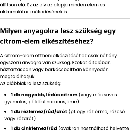
állítson elő. Ez az elv az alapja minden elem és
akkumulátor működésének is.
Milyen anyagokra lesz szükség egy
citrom-elem elkészítéséhez?
A citrom-elem otthoni elkészítéséhez csak néhány
egyszerű anyagra van szükség. Ezeket általában
háztartásban vagy barkácsboltban könnyedén
megtalálhatjuk.
Az alábbiakra lesz szükség:
1 db nagyobb, lédús citrom
(vagy más savas
gyümölcs, például narancs, lime)
1 db rézlemez/rúd/drót
(pl. egy réz érme, rézcső
vagy rézdrót)
1 db cinklemez/rúd
(gyakran használható helyette