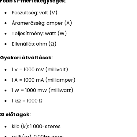
Főbb SI-mértékegységek:
Feszültség: volt (V)
Áramerősség: amper (A)
Teljesítmény: watt (W)
Ellenállás: ohm (Ω)
Gyakori átváltások:
1 V = 1000 mV (millivolt)
1 A = 1000 mA (milliamper)
1 W = 1000 mW (milliwatt)
1 kΩ = 1000 Ω
SI előtagok:
kilo (k): 1 000-szeres
milli (m): 0,001-szeres