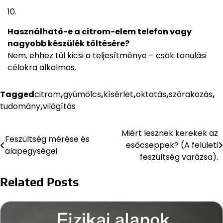
Használható-e a citrom-elem telefon vagy
nagyobb készülék töltésére?
Nem, ehhez túl kicsi a teljesítménye – csak tanulási
célokra alkalmas.
Tagged
citrom
,
gyümölcs
,
kísérlet
,
oktatás
,
szórakozás
,
tudomány
,
világítás
Miért lesznek kerekek az
Bejegyzés
Feszültség mérése és
esőcseppek? (A felületi
alapegységei
navigáció
feszültség varázsa).
Related Posts