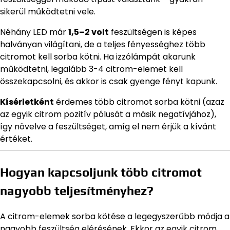
sikerül működtetni vele.
Néhány LED már
1,5–2 volt
feszültségen is képes
halványan világítani, de a teljes fényességhez több
citromot kell sorba kötni. Ha izzólámpát akarunk
működtetni, legalább 3-4 citrom-elemet kell
összekapcsolni, és akkor is csak gyenge fényt kapunk.
Kísérletként
érdemes több citromot sorba kötni (azaz
az egyik citrom pozitív pólusát a másik negatívjához),
így növelve a feszültséget, amíg el nem érjük a kívánt
értéket.
Hogyan kapcsoljunk több citromot
nagyobb teljesítményhez?
A citrom-elemek sorba kötése a legegyszerűbb módja a
nagyobb feszültség elérésének. Ekkor az egyik citrom