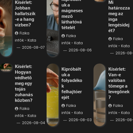
Kísérlet:
Mi
uk a
Jobban
határozza
mágneses
hallatszik
meg az
mező
-e a hang
inga
láthatóvá
vízben?
lengésidej
tételét
ét?
Fizika
Fizika
Fizika
infók - Kata
infók - Kata
infók - Kata
2026-08-07
2026-08-06
2026-08
Kísérlet:
Kipróbált
Kísérlet:
Hogyan
uk a
Van-e
védhető
folyadéko
valóban
meg egy
k
tömege a
tojás
felhajtóer
levegőnek
zuhanás
ejét
?
közben?
Fizika
Fizika
Fizika
infók - Kata
infók - Kata
infók - Kata
2026-08-03
2026-08
2026-08-04