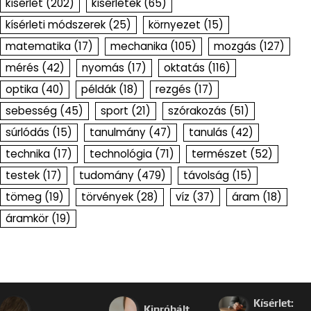
kísérlet
(202)
kísérletek
(65)
kísérleti módszerek
(25)
környezet
(15)
matematika
(17)
mechanika
(105)
mozgás
(127)
mérés
(42)
nyomás
(17)
oktatás
(116)
optika
(40)
példák
(18)
rezgés
(17)
sebesség
(45)
sport
(21)
szórakozás
(51)
súrlódás
(15)
tanulmány
(47)
tanulás
(42)
technika
(17)
technológia
(71)
természet
(52)
testek
(17)
tudomány
(479)
távolság
(15)
tömeg
(19)
törvények
(28)
víz
(37)
áram
(18)
áramkör
(19)
Kísérlet:
Kipróbált