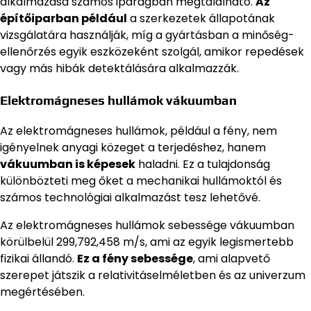
alkalmazása számos iparágban megtalálható.
Az
építőiparban például
a szerkezetek állapotának
vizsgálatára használják, míg a gyártásban a minőség-
ellenőrzés egyik eszközeként szolgál, amikor repedések
vagy más hibák detektálására alkalmazzák.
Elektromágneses hullámok vákuumban
Az elektromágneses hullámok, például a fény, nem
igényelnek anyagi közeget a terjedéshez, hanem
vákuumban is képesek
haladni. Ez a tulajdonság
különbözteti meg őket a mechanikai hullámoktól és
számos technológiai alkalmazást tesz lehetővé.
Az elektromágneses hullámok sebessége vákuumban
körülbelül 299,792,458 m/s, ami az egyik legismertebb
fizikai állandó.
Ez a fény sebessége
, ami alapvető
szerepet játszik a relativitáselméletben és az univerzum
megértésében.