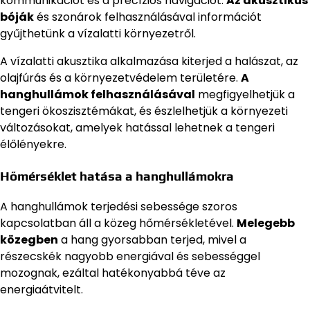
kommunikációt és a precíziós navigációt.
Az akusztikus
bóják
és szonárok felhasználásával információt
gyűjthetünk a vízalatti környezetről.
A vízalatti akusztika alkalmazása kiterjed a halászat, az
olajfúrás és a környezetvédelem területére.
A
hanghullámok felhasználásával
megfigyelhetjük a
tengeri ökoszisztémákat, és észlelhetjük a környezeti
változásokat, amelyek hatással lehetnek a tengeri
élőlényekre.
Hőmérséklet hatása a hanghullámokra
A hanghullámok terjedési sebessége szoros
kapcsolatban áll a közeg hőmérsékletével.
Melegebb
közegben
a hang gyorsabban terjed, mivel a
részecskék nagyobb energiával és sebességgel
mozognak, ezáltal hatékonyabbá téve az
energiaátvitelt.