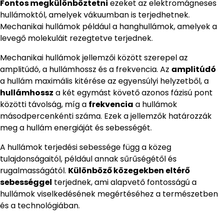
Fontos megkülönböztetni
ezeket az elektromágneses
hullámoktól, amelyek vákuumban is terjedhetnek.
Mechanikai hullámok például a hanghullámok, amelyek a
levegő molekuláit rezegtetve terjednek.
Mechanikai hullámok jellemzői között szerepel az
amplitúdó, a hullámhossz és a frekvencia. Az
amplitúdó
a hullám maximális kitérése az egyensúlyi helyzetből, a
hullámhossz
a két egymást követő azonos fázisú pont
közötti távolság, míg a
frekvencia
a hullámok
másodpercenkénti száma. Ezek a jellemzők határozzák
meg a hullám energiáját és sebességét.
A hullámok terjedési sebessége függ a közeg
tulajdonságaitól, például annak sűrűségétől és
rugalmasságától.
Különböző közegekben eltérő
sebességgel
terjednek, ami alapvető fontosságú a
hullámok viselkedésének megértéséhez a természetben
és a technológiában.