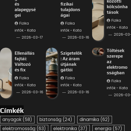
közötti
és
fizikai
kölcsönha
alapegysé
tulajdons
tások
gei
ágai
Fizika
Fizika
Fizika
infók - Kata
infók - Kata
infók - Kata
2026-03-
2026-03-17
2026-03-16
Töltések
Ellenállás
Szigetelők
szerepe
fajtái:
: Az áram
az
Változó
útjának
elektromo
és fix
gátlói
sságban
Fizika
Fizika
Fizika
infók - Kata
infók - Kata
infók - Kata
2026-03-16
2026-03-16
2026-03-
Címkék
anyagok
(58)
biztonság
(24)
dinamika
(62)
elektromosság
(63)
elektronika
(37)
energia
(57)