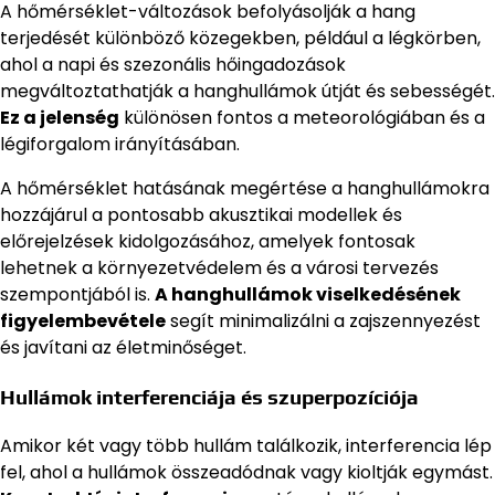
A hőmérséklet-változások befolyásolják a hang
terjedését különböző közegekben, például a légkörben,
ahol a napi és szezonális hőingadozások
megváltoztathatják a hanghullámok útját és sebességét.
Ez a jelenség
különösen fontos a meteorológiában és a
légiforgalom irányításában.
A hőmérséklet hatásának megértése a hanghullámokra
hozzájárul a pontosabb akusztikai modellek és
előrejelzések kidolgozásához, amelyek fontosak
lehetnek a környezetvédelem és a városi tervezés
szempontjából is.
A hanghullámok viselkedésének
figyelembevétele
segít minimalizálni a zajszennyezést
és javítani az életminőséget.
Hullámok interferenciája és szuperpozíciója
Amikor két vagy több hullám találkozik, interferencia lép
fel, ahol a hullámok összeadódnak vagy kioltják egymást.