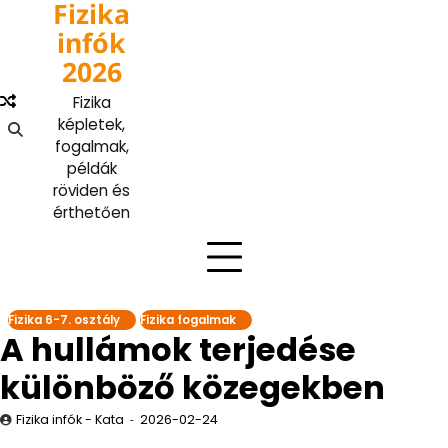
Fizika
Skip
to
infók
content
2026
Fizika
képletek,
fogalmak,
példák
röviden és
érthetően
Fizika 6-7. osztály
Fizika fogalmak
A hullámok terjedése
különböző közegekben
Fizika infók - Kata
2026-02-24