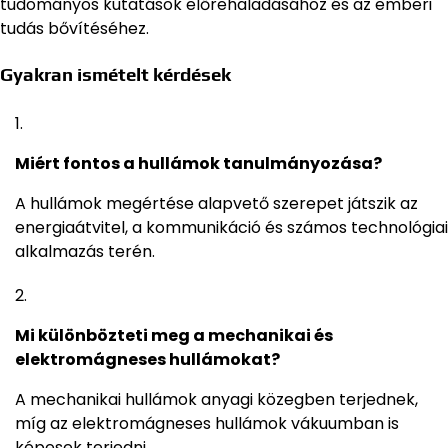
tudományos kutatások előrehaladásához és az emberi
tudás bővítéséhez.
Gyakran ismételt kérdések
Miért fontos a hullámok tanulmányozása?
A hullámok megértése alapvető szerepet játszik az
energiaátvitel, a kommunikáció és számos technológiai
alkalmazás terén.
Mi különbözteti meg a mechanikai és
elektromágneses hullámokat?
A mechanikai hullámok anyagi közegben terjednek,
míg az elektromágneses hullámok vákuumban is
képesek terjedni.