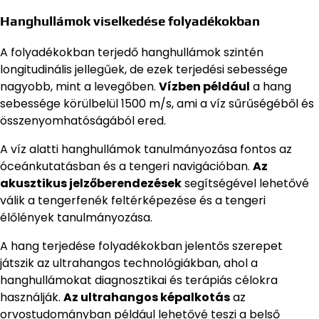
Hanghullámok viselkedése folyadékokban
A folyadékokban terjedő hanghullámok szintén
longitudinális jellegűek, de ezek terjedési sebessége
nagyobb, mint a levegőben.
Vízben például
a hang
sebessége körülbelül 1500 m/s, ami a víz sűrűségéből és
összenyomhatóságából ered.
A víz alatti hanghullámok tanulmányozása fontos az
óceánkutatásban és a tengeri navigációban.
Az
akusztikus jelzőberendezések
segítségével lehetővé
válik a tengerfenék feltérképezése és a tengeri
élőlények tanulmányozása.
A hang terjedése folyadékokban jelentős szerepet
játszik az ultrahangos technológiákban, ahol a
hanghullámokat diagnosztikai és terápiás célokra
használják.
Az ultrahangos képalkotás
az
orvostudományban például lehetővé teszi a belső