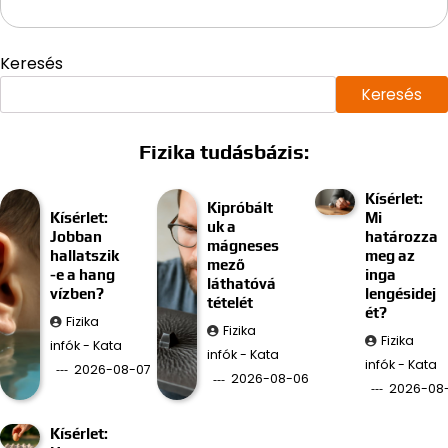
Keresés
Keresés
Fizika tudásbázis:
Kísérlet:
Kipróbált
Kísérlet:
Mi
uk a
Jobban
határozza
mágneses
hallatszik
meg az
mező
-e a hang
inga
láthatóvá
vízben?
lengésidej
tételét
ét?
Fizika
Fizika
Fizika
infók - Kata
infók - Kata
infók - Kata
2026-08-07
2026-08-06
2026-08
Kísérlet: