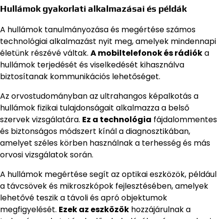
Hullámok gyakorlati alkalmazásai és példák
A hullámok tanulmányozása és megértése számos
technológiai alkalmazást nyit meg, amelyek mindennapi
életünk részévé váltak.
A mobiltelefonok és rádiók
a
hullámok terjedését és viselkedését kihasználva
biztosítanak kommunikációs lehetőséget.
Az orvostudományban az ultrahangos képalkotás a
hullámok fizikai tulajdonságait alkalmazza a belső
szervek vizsgálatára.
Ez a technológia
fájdalommentes
és biztonságos módszert kínál a diagnosztikában,
amelyet széles körben használnak a terhesség és más
orvosi vizsgálatok során.
A hullámok megértése segít az optikai eszközök, például
a távcsövek és mikroszkópok fejlesztésében, amelyek
lehetővé teszik a távoli és apró objektumok
megfigyelését.
Ezek az eszközök
hozzájárulnak a