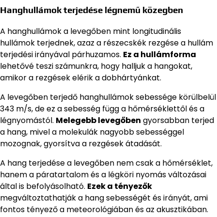
Hanghullámok terjedése légnemű közegben
A hanghullámok a levegőben mint longitudinális
hullámok terjednek, azaz a részecskék rezgése a hullám
terjedési irányával párhuzamos.
Ez a hullámforma
lehetővé teszi számunkra, hogy halljuk a hangokat,
amikor a rezgések elérik a dobhártyánkat.
A levegőben terjedő hanghullámok sebessége körülbelül
343 m/s, de ez a sebesség függ a hőmérséklettől és a
légnyomástól.
Melegebb levegőben
gyorsabban terjed
a hang, mivel a molekulák nagyobb sebességgel
mozognak, gyorsítva a rezgések átadását.
A hang terjedése a levegőben nem csak a hőmérséklet,
hanem a páratartalom és a légköri nyomás változásai
által is befolyásolható.
Ezek a tényezők
megváltoztathatják a hang sebességét és irányát, ami
fontos tényező a meteorológiában és az akusztikában.