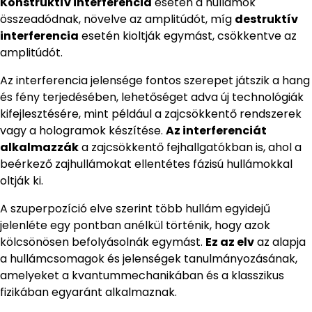
Konstruktív interferencia
esetén a hullámok
összeadódnak, növelve az amplitúdót, míg
destruktív
interferencia
esetén kioltják egymást, csökkentve az
amplitúdót.
Az interferencia jelensége fontos szerepet játszik a hang
és fény terjedésében, lehetőséget adva új technológiák
kifejlesztésére, mint például a zajcsökkentő rendszerek
vagy a hologramok készítése.
Az interferenciát
alkalmazzák
a zajcsökkentő fejhallgatókban is, ahol a
beérkező zajhullámokat ellentétes fázisú hullámokkal
oltják ki.
A szuperpozíció elve szerint több hullám egyidejű
jelenléte egy pontban anélkül történik, hogy azok
kölcsönösen befolyásolnák egymást.
Ez az elv
az alapja
a hullámcsomagok és jelenségek tanulmányozásának,
amelyeket a kvantummechanikában és a klasszikus
fizikában egyaránt alkalmaznak.