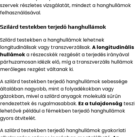
szervek részletes vizsgálatát, mindezt a hanghullámok
felhasználásával.
Szilárd testekben terjedő hanghullámok
Szilárd testekben a hanghullámok lehetnek
longitudinálisak vagy transzverzálisak.
A longitudinális
hullámok
a részecskék rezgését a terjedés irányával
párhuzamosan idézik elő, míg a transzverzális hullámok
merőleges rezgést váltanak ki.
A szilárd testekben terjedő hanghullámok sebessége
általában nagyobb, mint a folyadékokban vagy
gázokban, mivel a szilárd anyagok molekulái sűrűn
rendezettek és rugalmasabbak.
Ez a tulajdonság
teszi
lehetővé például a fémekben terjedő hanghullámok
gyors átvitelét.
A szilárd testekben terjedő hanghullámok gyakorlati