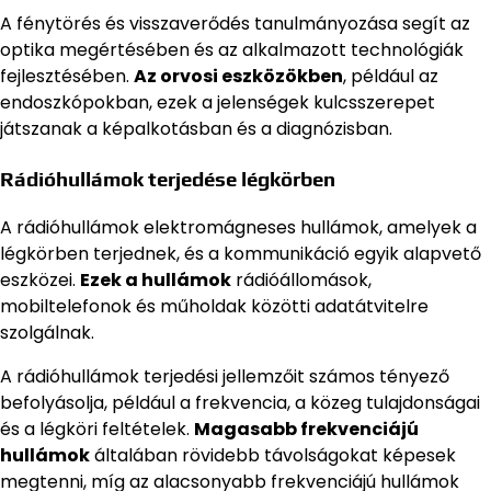
A fénytörés és visszaverődés tanulmányozása segít az
optika megértésében és az alkalmazott technológiák
fejlesztésében.
Az orvosi eszközökben
, például az
endoszkópokban, ezek a jelenségek kulcsszerepet
játszanak a képalkotásban és a diagnózisban.
Rádióhullámok terjedése légkörben
A rádióhullámok elektromágneses hullámok, amelyek a
légkörben terjednek, és a kommunikáció egyik alapvető
eszközei.
Ezek a hullámok
rádióállomások,
mobiltelefonok és műholdak közötti adatátvitelre
szolgálnak.
A rádióhullámok terjedési jellemzőit számos tényező
befolyásolja, például a frekvencia, a közeg tulajdonságai
és a légköri feltételek.
Magasabb frekvenciájú
hullámok
általában rövidebb távolságokat képesek
megtenni, míg az alacsonyabb frekvenciájú hullámok