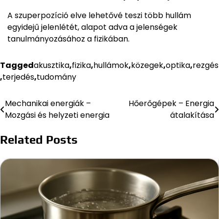
A szuperpozíció elve lehetővé teszi több hullám
egyidejű jelenlétét, alapot adva a jelenségek
tanulmányozásához a fizikában.
Tagged
akusztika
,
fizika
,
hullámok
,
közegek
,
optika
,
rezgés
,
terjedés
,
tudomány
Mechanikai energiák –
Hőerőgépek – Energia
Bejegyzés
Mozgási és helyzeti energia
átalakítása
navigáció
Related Posts