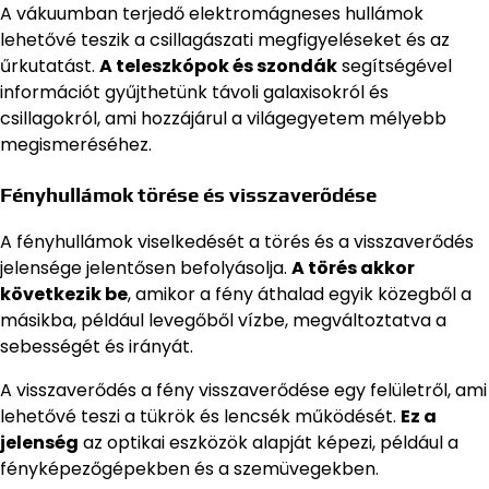
A vákuumban terjedő elektromágneses hullámok
lehetővé teszik a csillagászati megfigyeléseket és az
űrkutatást.
A teleszkópok és szondák
segítségével
információt gyűjthetünk távoli galaxisokról és
csillagokról, ami hozzájárul a világegyetem mélyebb
megismeréséhez.
Fényhullámok törése és visszaverődése
A fényhullámok viselkedését a törés és a visszaverődés
jelensége jelentősen befolyásolja.
A törés akkor
következik be
, amikor a fény áthalad egyik közegből a
másikba, például levegőből vízbe, megváltoztatva a
sebességét és irányát.
A visszaverődés a fény visszaverődése egy felületről, ami
lehetővé teszi a tükrök és lencsék működését.
Ez a
jelenség
az optikai eszközök alapját képezi, például a
fényképezőgépekben és a szemüvegekben.