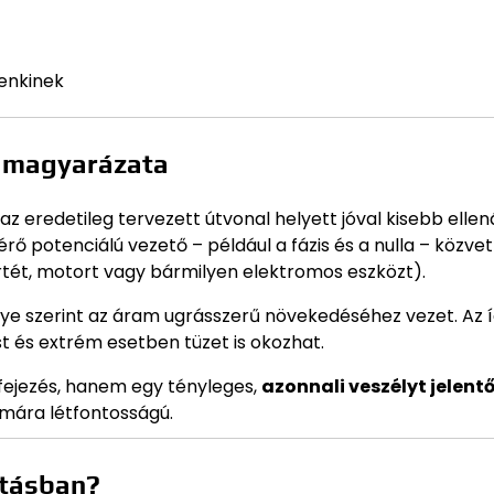
denkinek
k magyarázata
z eredetileg tervezett útvonal helyett jóval kisebb ellen
érő potenciálú vezető – például a fázis és a nulla – közvet
örtét, motort vagy bármilyen elektromos eszközt).
énye szerint az áram ugrásszerű növekedéséhez vezet. Az 
 és extrém esetben tüzet is okozhat.
ifejezés, hanem egy tényleges,
azonnali veszélyt jelent
ámára létfontosságú.
rtásban?