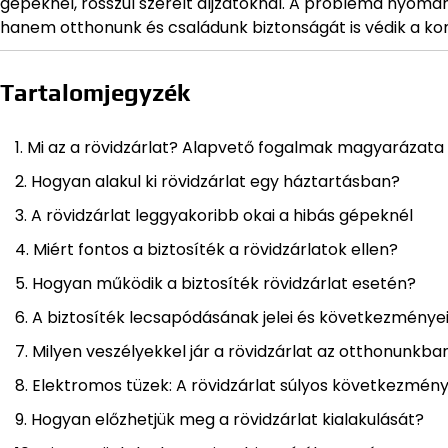
gépeknél, rosszul szerelt aljzatoknál. A probléma nyom
hanem otthonunk és családunk biztonságát is védik a kom
Tartalomjegyzék
Mi az a rövidzárlat? Alapvető fogalmak magyarázata
Hogyan alakul ki rövidzárlat egy háztartásban?
A rövidzárlat leggyakoribb okai a hibás gépeknél
Miért fontos a biztosíték a rövidzárlatok ellen?
Hogyan működik a biztosíték rövidzárlat esetén?
A biztosíték lecsapódásának jelei és következménye
Milyen veszélyekkel jár a rövidzárlat az otthonunkba
Elektromos tüzek: A rövidzárlat súlyos következmény
Hogyan előzhetjük meg a rövidzárlat kialakulását?