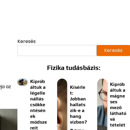
Keresés
Keresés
Fizika tudásbázis:
Kiprób
Kiprób
ja az
áltuk a
Kísérle
áltuk a
légelle
t:
mágne
nállás
Jobban
ses
csökke
hallats
mező
ntésén
zik-e a
látható
ek
hang
vá
módsze
vízben?
tételét
reit