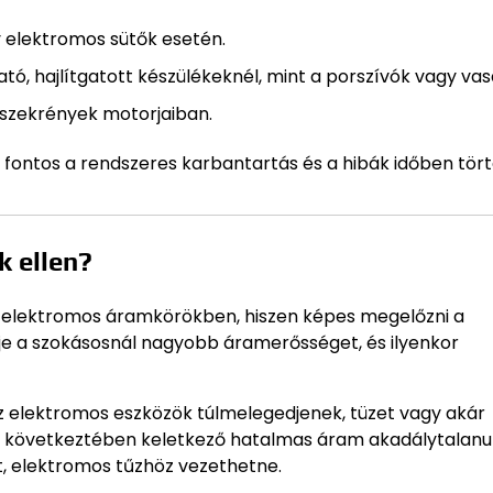
y elektromos sütők esetén.
ó, hajlítgatott készülékeknél, mint a porszívók vagy vas
szekrények motorjaiban.
fontos a rendszeres karbantartás és a hibák időben tör
k ellen?
 elektromos áramkörökben, hiszen képes megelőzni a
elje a szokásosnál nagyobb áramerősséget, és ilyenkor
az elektromos eszközök túlmelegedjenek, tüzet vagy akár
at következtében keletkező hatalmas áram akadálytalanul
t, elektromos tűzhöz vezethetne.