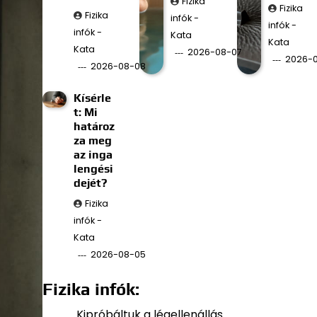
Fizika
Fizika
Fizika
infók -
infók -
infók -
Kata
Kata
Kata
2026-08-07
2026-
2026-08-08
Kísérle
t: Mi
határoz
za meg
az inga
lengési
dejét?
Fizika
infók -
Kata
2026-08-05
Fizika infók:
Kipróbáltuk a légellenállás