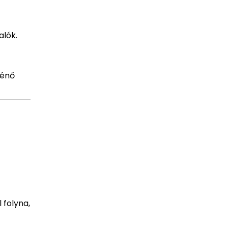
alók.
ténő
 folyna,