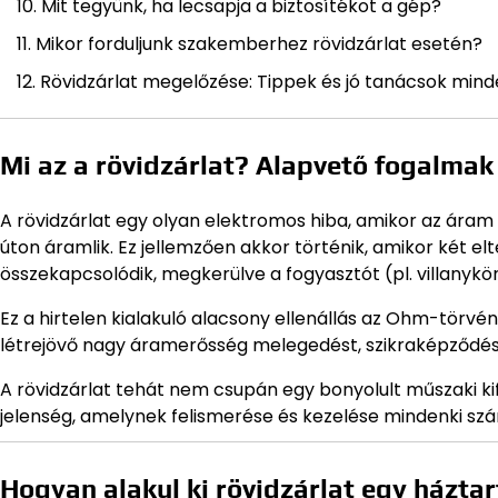
Mit tegyünk, ha lecsapja a biztosítékot a gép?
Mikor forduljunk szakemberhez rövidzárlat esetén?
Rövidzárlat megelőzése: Tippek és jó tanácsok min
Mi az a rövidzárlat? Alapvető fogalma
A rövidzárlat egy olyan elektromos hiba, amikor az áram a
úton áramlik. Ez jellemzően akkor történik, amikor két elt
összekapcsolódik, megkerülve a fogyasztót (pl. villanyk
Ez a hirtelen kialakuló alacsony ellenállás az Ohm-törv
létrejövő nagy áramerősség melegedést, szikraképződést
A rövidzárlat tehát nem csupán egy bonyolult műszaki k
jelenség, amelynek felismerése és kezelése mindenki sz
Hogyan alakul ki rövidzárlat egy házta