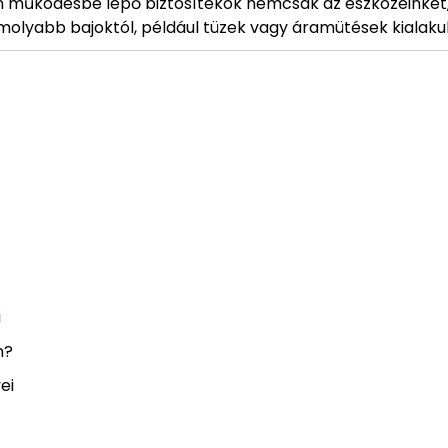
án működésbe lépő biztosítékok nemcsak az eszközeinket
olyabb bajoktól, például tüzek vagy áramütések kialakul
i
n?
ei