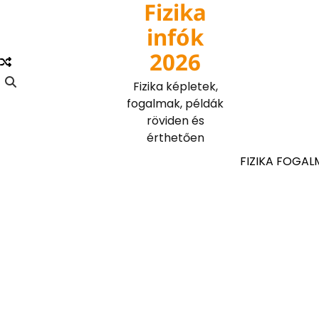
Fizika
Skip
to
infók
content
2026
Fizika képletek,
fogalmak, példák
röviden és
érthetően
FIZIKA FOGAL