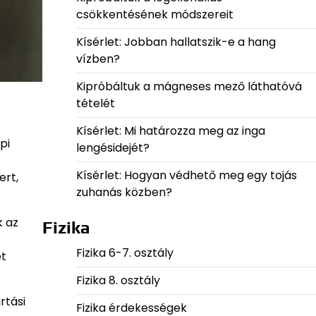
csökkentésének módszereit
Kísérlet: Jobban hallatszik-e a hang
vízben?
Kipróbáltuk a mágneses mező láthatóvá
tételét
Kísérlet: Mi határozza meg az inga
pi
lengésidejét?
Kísérlet: Hogyan védhető meg egy tojás
ert,
zuhanás közben?
k az
Fizika
Fizika 6-7. osztály
et
Fizika 8. osztály
rtási
Fizika érdekességek