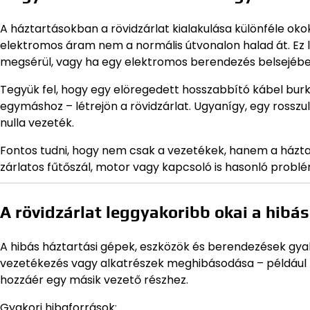
A háztartásokban a rövidzárlat kialakulása különféle oko
elektromos áram nem a normális útvonalon halad át. Ez l
megsérül, vagy ha egy elektromos berendezés belsejében
Tegyük fel, hogy egy elöregedett hosszabbító kábel bur
egymáshoz – létrejön a rövidzárlat. Ugyanígy, egy rosszu
nulla vezeték.
Fontos tudni, hogy nem csak a vezetékek, hanem a háztart
zárlatos fűtőszál, motor vagy kapcsoló is hasonló problém
A rövidzárlat leggyakoribb okai a hibá
A hibás háztartási gépek, eszközök és berendezések gya
vezetékezés vagy alkatrészek meghibásodása – például ha
hozzáér egy másik vezető részhez.
Gyakori hibaforrások: