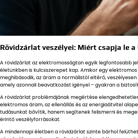
Rövidzárlat veszélyei: Miért csapja le a
A rövidzárlat az elektromosságtan egyik legfontosabb 
életünkben is kulcsszerepet kap. Amikor egy elektromo
meghibásodik, az áram a normálistól eltérő, veszélyesen 
amely azonnali beavatkozást igényel – gyakran a biztos
A rövidzárlat problémájának megértése elengedhetetlen 
elektromos áram, az ellenállás és az energiaátvitel alap
tudásunkat bővítik, hanem segítenek felismerni és megel
érintő veszélyforrásokat.
A mindennapi életben a rövidzárlat szinte bárhol felüthe