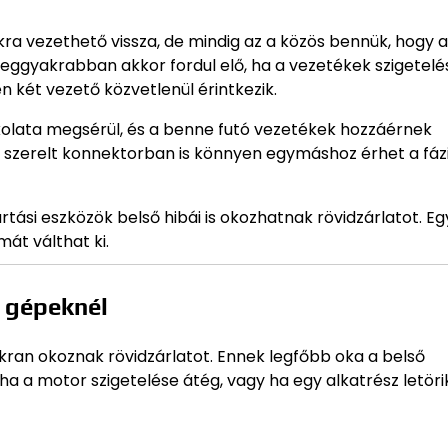
kra vezethető vissza, de mindig az a közös bennük, hogy 
eggyakrabban akkor fordul elő, ha a vezetékek szigetelé
 két vezető közvetlenül érintkezik.
kolata megsérül, és a benne futó vezetékek hozzáérnek
l szerelt konnektorban is könnyen egymáshoz érhet a fázi
ási eszközök belső hibái is okozhatnak rövidzárlatot. Eg
át válthat ki.
s gépeknél
kran okoznak rövidzárlatot. Ennek legfőbb oka a belső
 a motor szigetelése átég, vagy ha egy alkatrész letöri