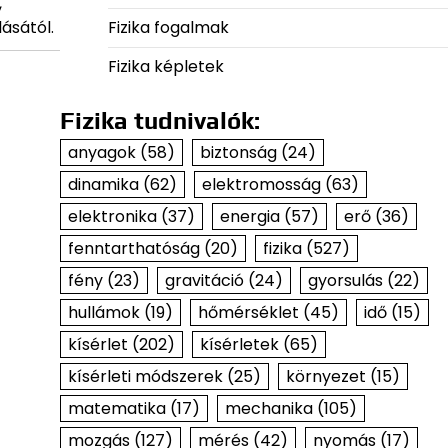
,
Fizika fogalmak
ásától.
Fizika képletek
Fizika tudnivalók:
anyagok
(58)
biztonság
(24)
dinamika
(62)
elektromosság
(63)
elektronika
(37)
energia
(57)
erő
(36)
fenntarthatóság
(20)
fizika
(527)
fény
(23)
gravitáció
(24)
gyorsulás
(22)
hullámok
(19)
hőmérséklet
(45)
idő
(15)
kísérlet
(202)
kísérletek
(65)
kísérleti módszerek
(25)
környezet
(15)
matematika
(17)
mechanika
(105)
mozgás
(127)
mérés
(42)
nyomás
(17)