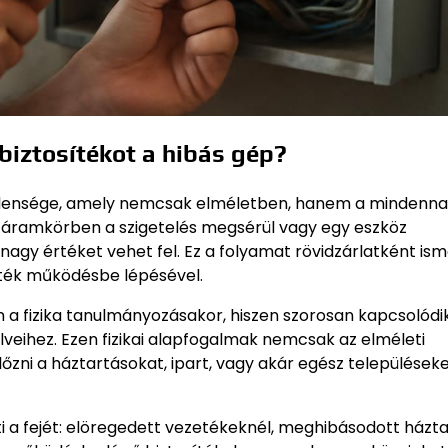
 biztosítékot a hibás gép?
jelensége, amely nemcsak elméletben, hanem a mindenna
s áramkörben a szigetelés megsérül vagy egy eszköz
nagy értéket vehet fel. Ez a folyamat rövidzárlatként ism
íték működésbe lépésével.
a fizika tanulmányozásakor, hiszen szorosan kapcsolódi
elveihez. Ezen fizikai alapfogalmak nemcsak az elméleti
őzni a háztartásokat, ipart, vagy akár egész települések
ti a fejét: elöregedett vezetékeknél, meghibásodott házta