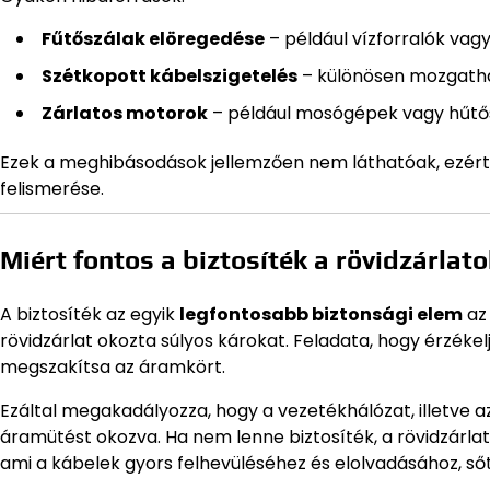
Fűtőszálak elöregedése
– például vízforralók vag
Szétkopott kábelszigetelés
– különösen mozgathat
Zárlatos motorok
– például mosógépek vagy hűtő
Ezek a meghibásodások jellemzően nem láthatóak, ezért 
felismerése.
Miért fontos a biztosíték a rövidzárlato
A biztosíték az egyik
legfontosabb biztonsági elem
az
rövidzárlat okozta súlyos károkat. Feladata, hogy érzék
megszakítsa az áramkört.
Ezáltal megakadályozza, hogy a vezetékhálózat, illetve 
áramütést okozva. Ha nem lenne biztosíték, a rövidzárl
ami a kábelek gyors felhevüléséhez és elolvadásához, ső