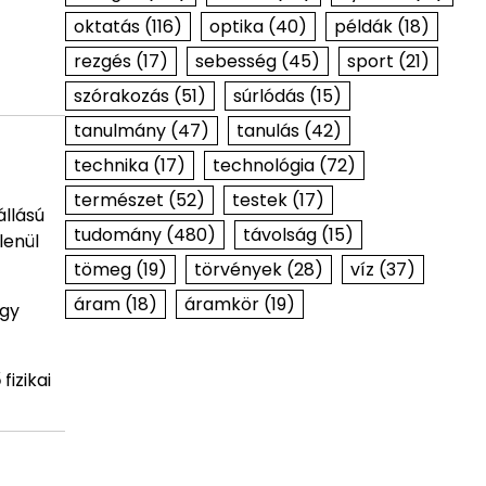
oktatás
(116)
optika
(40)
példák
(18)
rezgés
(17)
sebesség
(45)
sport
(21)
szórakozás
(51)
súrlódás
(15)
tanulmány
(47)
tanulás
(42)
technika
(17)
technológia
(72)
természet
(52)
testek
(17)
állású
tudomány
(480)
távolság
(15)
lenül
tömeg
(19)
törvények
(28)
víz
(37)
áram
(18)
áramkör
(19)
így
ő
fizikai