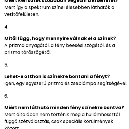
Miért kell sötét szobában végezni a kísérletet?
Mert így a spektrum színei élesebben láthatók a
vetítőfelületen.
Mitől függ, hogy mennyire válnak el a színek?
A prizma anyagától, a fény beesési szögétől, és a
prizma törőszögétől.
Lehet-e otthon is színekre bontani a fényt?
Igen, egy egyszerű prizma és zseblámpa segítségével.
Miért nem látható minden fény színekre bontva?
Mert általában nem történik meg a hullámhossztól
függő szétválasztás, csak speciális körülmények
között.