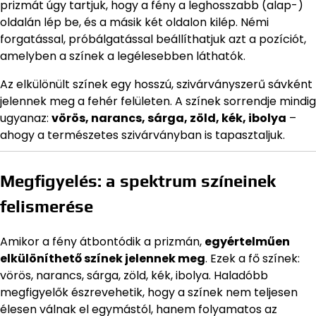
prizmát úgy tartjuk, hogy a fény a leghosszabb (alap-)
oldalán lép be, és a másik két oldalon kilép. Némi
forgatással, próbálgatással beállíthatjuk azt a pozíciót,
amelyben a színek a legélesebben láthatók.
Az elkülönült színek egy hosszú, szivárványszerű sávként
jelennek meg a fehér felületen. A színek sorrendje mindig
ugyanaz:
vörös, narancs, sárga, zöld, kék, ibolya
–
ahogy a természetes szivárványban is tapasztaljuk.
Megfigyelés: a spektrum színeinek
felismerése
Amikor a fény átbontódik a prizmán,
egyértelműen
elkülöníthető színek jelennek meg
. Ezek a fő színek:
vörös, narancs, sárga, zöld, kék, ibolya. Haladóbb
megfigyelők észrevehetik, hogy a színek nem teljesen
élesen válnak el egymástól, hanem folyamatos az