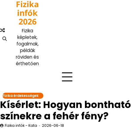
Fizika
Skip
to
infók
content
2026
Fizika
képletek,
fogalmak,
példák
röviden és
érthetően
Fizika érdekességek
Kísérlet: Hogyan bontható
színekre a fehér fény?
Fizika infók - Kata
2026-06-18