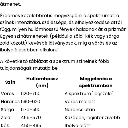
átmenet.
Érdemes közelebbről is megvizsgálni a spektrumot: a
színek intenzitása, szélessége, és elhelyezkedése attól
függ, milyen hullámhosszú fények haladnak át a prizmán.
Egyes színátmenetek (például a zöld-kék vagy sárga-
zöld között) kevésbé látványosak, míg a vörös és az
ibolya élesebben elkülönül.
A következő táblázat a spektrum színeinek főbb
tulajdonságait mutatja be:
Hullámhossz
Megjelenés a
Szín
(nm)
spektrumban
Vörös
620–750
A spektrum "legszéle"
Narancs
590–620
Vörös mellett
Sárga
570–590
Narancs után
Zöld
495–570
Középen, legintenzívebb
Kék
450–495
Ibolya előtt