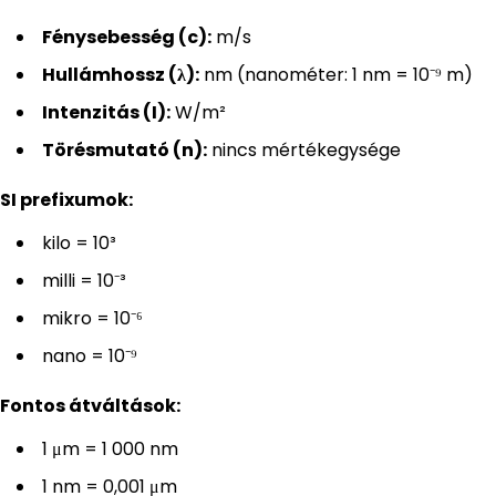
Fénysebesség (c):
m/s
Hullámhossz (λ):
nm (nanométer: 1 nm = 10⁻⁹ m)
Intenzitás (I):
W/m²
Törésmutató (n):
nincs mértékegysége
SI prefixumok:
kilo = 10³
milli = 10⁻³
mikro = 10⁻⁶
nano = 10⁻⁹
Fontos átváltások:
1 μm = 1 000 nm
1 nm = 0,001 μm