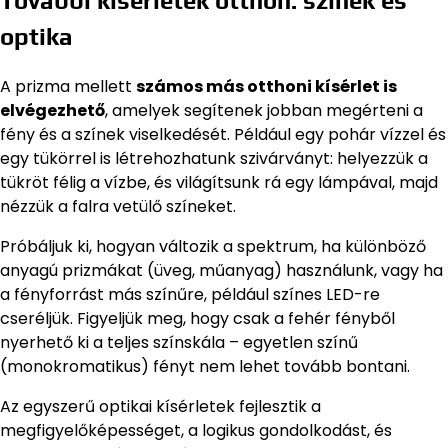
További kísérletek otthon: színek és
optika
A prizma mellett
számos más otthoni kísérlet is
elvégezhető
, amelyek segítenek jobban megérteni a
fény és a színek viselkedését. Például egy pohár vízzel és
egy tükörrel is létrehozhatunk szivárványt: helyezzük a
tükröt félig a vízbe, és világítsunk rá egy lámpával, majd
nézzük a falra vetülő színeket.
Próbáljuk ki, hogyan változik a spektrum, ha különböző
anyagú prizmákat (üveg, műanyag) használunk, vagy ha
a fényforrást más színűre, például színes LED-re
cseréljük. Figyeljük meg, hogy csak a fehér fényből
nyerhető ki a teljes színskála – egyetlen színű
(monokromatikus) fényt nem lehet tovább bontani.
Az egyszerű optikai kísérletek fejlesztik a
megfigyelőképességet, a logikus gondolkodást, és