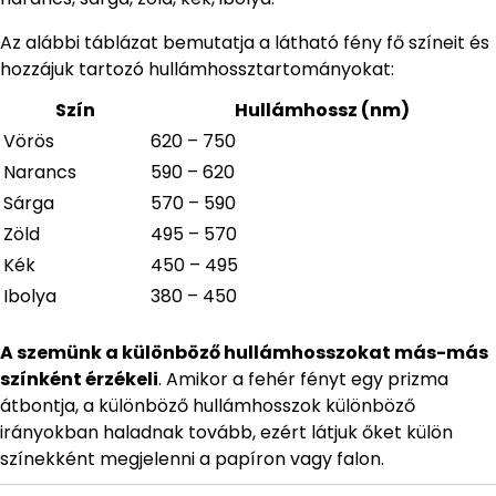
Az alábbi táblázat bemutatja a látható fény fő színeit és
hozzájuk tartozó hullámhossztartományokat:
Szín
Hullámhossz (nm)
Vörös
620 – 750
Narancs
590 – 620
Sárga
570 – 590
Zöld
495 – 570
Kék
450 – 495
Ibolya
380 – 450
A szemünk a különböző hullámhosszokat más-más
színként érzékeli
. Amikor a fehér fényt egy prizma
átbontja, a különböző hullámhosszok különböző
irányokban haladnak tovább, ezért látjuk őket külön
színekként megjelenni a papíron vagy falon.