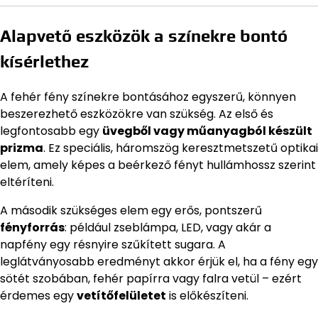
Alapvető eszközök a színekre bontó
kísérlethez
A fehér fény színekre bontásához egyszerű, könnyen
beszerezhető eszközökre van szükség. Az első és
legfontosabb egy
üvegből vagy műanyagból készült
prizma
. Ez speciális, háromszög keresztmetszetű optikai
elem, amely képes a beérkező fényt hullámhossz szerint
eltéríteni.
A második szükséges elem egy erős, pontszerű
fényforrás
: például zseblámpa, LED, vagy akár a
napfény egy résnyire szűkített sugara. A
leglátványosabb eredményt akkor érjük el, ha a fény egy
sötét szobában, fehér papírra vagy falra vetül – ezért
érdemes egy
vetítőfelületet
is előkészíteni.