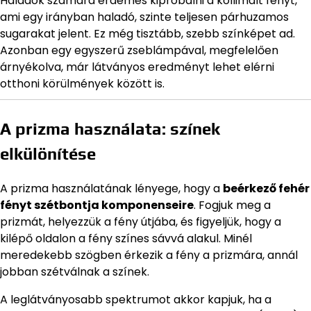
Haladók számára érdemes kipróbálni a kollimált fényt,
ami egy irányban haladó, szinte teljesen párhuzamos
sugarakat jelent. Ez még tisztább, szebb színképet ad.
Azonban egy egyszerű zseblámpával, megfelelően
árnyékolva, már látványos eredményt lehet elérni
otthoni körülmények között is.
A prizma használata: színek
elkülönítése
A prizma használatának lényege, hogy a
beérkező fehér
fényt szétbontja komponenseire
. Fogjuk meg a
prizmát, helyezzük a fény útjába, és figyeljük, hogy a
kilépő oldalon a fény színes sávvá alakul. Minél
meredekebb szögben érkezik a fény a prizmára, annál
jobban szétválnak a színek.
A leglátványosabb spektrumot akkor kapjuk, ha a