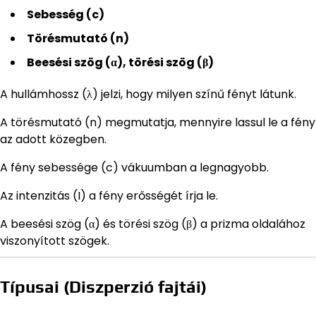
Sebesség (c)
Törésmutató (n)
Beesési szög (α), törési szög (β)
A hullámhossz (λ) jelzi, hogy milyen színű fényt látunk.
A törésmutató (n) megmutatja, mennyire lassul le a fény
az adott közegben.
A fény sebessége (c) vákuumban a legnagyobb.
Az intenzitás (I) a fény erősségét írja le.
A beesési szög (α) és törési szög (β) a prizma oldalához
viszonyított szögek.
Típusai (Diszperzió fajtái)