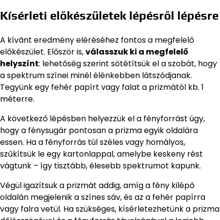
Kísérleti előkészületek lépésről lépésre
A kívánt eredmény eléréséhez fontos a megfelelő
előkészület. Először is,
válasszuk ki a megfelelő
helyszínt
: lehetőség szerint sötétítsük el a szobát, hogy
a spektrum színei minél élénkebben látszódjanak.
Tegyünk egy fehér papírt vagy falat a prizmától kb. 1
méterre.
A következő lépésben helyezzük el a fényforrást úgy,
hogy a fénysugár pontosan a prizma egyik oldalára
essen. Ha a fényforrás túl széles vagy homályos,
szűkítsük le egy kartonlappal, amelybe keskeny rést
vágtunk – így tisztább, élesebb spektrumot kapunk.
Végül igazítsuk a prizmát addig, amíg a fény kilépő
oldalán megjelenik a színes sáv, és az a fehér papírra
vagy falra vetül. Ha szükséges, kísérletezhetünk a prizma