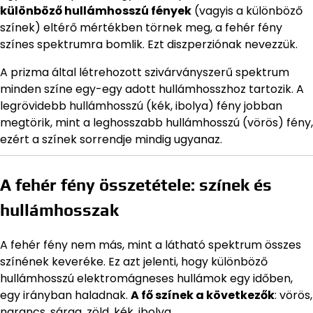
különböző hullámhosszú fények
(vagyis a különböző
színek) eltérő mértékben törnek meg, a fehér fény
színes spektrumra bomlik. Ezt diszperziónak nevezzük.
A prizma által létrehozott szivárványszerű spektrum
minden színe egy-egy adott hullámhosszhoz tartozik. A
legrövidebb hullámhosszú (kék, ibolya) fény jobban
megtörik, mint a leghosszabb hullámhosszú (vörös) fény,
ezért a színek sorrendje mindig ugyanaz.
A fehér fény összetétele: színek és
hullámhosszak
A fehér fény nem más, mint a látható spektrum összes
színének keveréke. Ez azt jelenti, hogy különböző
hullámhosszú elektromágneses hullámok egy időben,
egy irányban haladnak.
A fő színek a következők
: vörös,
narancs, sárga, zöld, kék, ibolya.