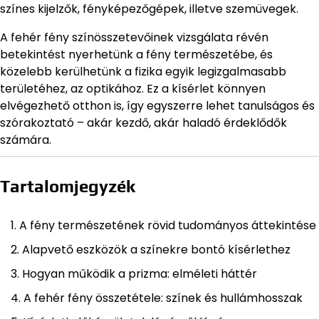
színes kijelzők, fényképezőgépek, illetve szemüvegek.
A fehér fény színösszetevőinek vizsgálata révén
betekintést nyerhetünk a fény természetébe, és
közelebb kerülhetünk a fizika egyik legizgalmasabb
területéhez, az optikához. Ez a kísérlet könnyen
elvégezhető otthon is, így egyszerre lehet tanulságos és
szórakoztató – akár kezdő, akár haladó érdeklődők
számára.
Tartalomjegyzék
A fény természetének rövid tudományos áttekintése
Alapvető eszközök a színekre bontó kísérlethez
Hogyan működik a prizma: elméleti háttér
A fehér fény összetétele: színek és hullámhosszak