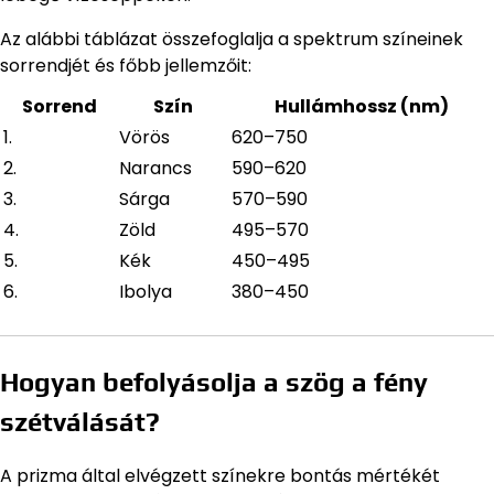
Az alábbi táblázat összefoglalja a spektrum színeinek
sorrendjét és főbb jellemzőit:
Sorrend
Szín
Hullámhossz (nm)
1.
Vörös
620–750
2.
Narancs
590–620
3.
Sárga
570–590
4.
Zöld
495–570
5.
Kék
450–495
6.
Ibolya
380–450
Hogyan befolyásolja a szög a fény
szétválását?
A prizma által elvégzett színekre bontás mértékét