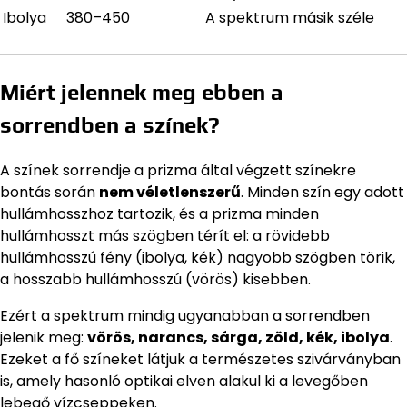
Ibolya
380–450
A spektrum másik széle
Miért jelennek meg ebben a
sorrendben a színek?
A színek sorrendje a prizma által végzett színekre
bontás során
nem véletlenszerű
. Minden szín egy adott
hullámhosszhoz tartozik, és a prizma minden
hullámhosszt más szögben térít el: a rövidebb
hullámhosszú fény (ibolya, kék) nagyobb szögben törik,
a hosszabb hullámhosszú (vörös) kisebben.
Ezért a spektrum mindig ugyanabban a sorrendben
jelenik meg:
vörös, narancs, sárga, zöld, kék, ibolya
.
Ezeket a fő színeket látjuk a természetes szivárványban
is, amely hasonló optikai elven alakul ki a levegőben
lebegő vízcseppeken.