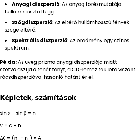
Anyagi diszperzió
: Az anyag törésmutatója
hullámhossztól függ.
Szögdiszperzió
: Az eltérő hullámhosszú fények
szöge eltérő.
Spektrális diszperzió
: Az eredmény egy színes
spektrum.
Példa:
Az üveg prizma anyagi diszperziója miatt
szétválasztja a fehér fényt, a CD-lemez felülete viszont
rácsdiszperzióval hasonló hatást ér el.
Képletek, számítások
sin α ÷ sin β = n
v = c ÷ n
Δθ = (n₁ – n₂) × A