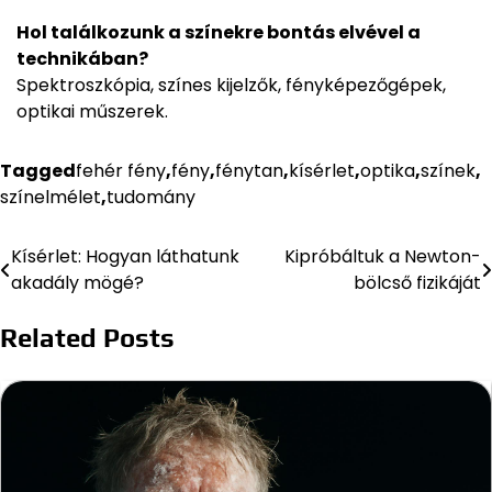
Hol találkozunk a színekre bontás elvével a
technikában?
Spektroszkópia, színes kijelzők, fényképezőgépek,
optikai műszerek.
Tagged
fehér fény
,
fény
,
fénytan
,
kísérlet
,
optika
,
színek
,
színelmélet
,
tudomány
Kísérlet: Hogyan láthatunk
Kipróbáltuk a Newton-
Bejegyzés
akadály mögé?
bölcső fizikáját
navigáció
Related Posts