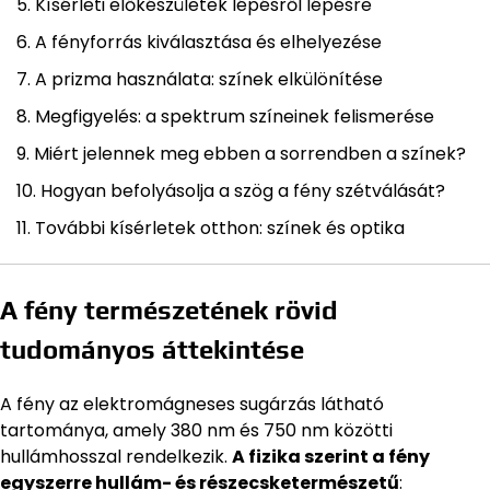
Kísérleti előkészületek lépésről lépésre
A fényforrás kiválasztása és elhelyezése
A prizma használata: színek elkülönítése
Megfigyelés: a spektrum színeinek felismerése
Miért jelennek meg ebben a sorrendben a színek?
Hogyan befolyásolja a szög a fény szétválását?
További kísérletek otthon: színek és optika
A fény természetének rövid
tudományos áttekintése
A fény az elektromágneses sugárzás látható
tartománya, amely 380 nm és 750 nm közötti
hullámhosszal rendelkezik.
A fizika szerint a fény
egyszerre hullám- és részecsketermészetű
: