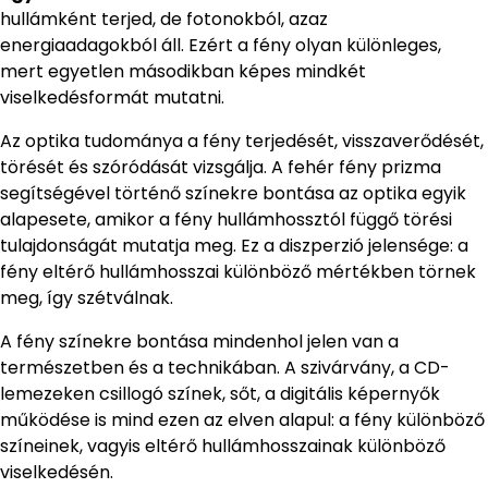
hullámként terjed, de fotonokból, azaz
energiaadagokból áll. Ezért a fény olyan különleges,
mert egyetlen másodikban képes mindkét
viselkedésformát mutatni.
Az optika tudománya a fény terjedését, visszaverődését,
törését és szóródását vizsgálja. A fehér fény prizma
segítségével történő színekre bontása az optika egyik
alapesete, amikor a fény hullámhossztól függő törési
tulajdonságát mutatja meg. Ez a diszperzió jelensége: a
fény eltérő hullámhosszai különböző mértékben törnek
meg, így szétválnak.
A fény színekre bontása mindenhol jelen van a
természetben és a technikában. A szivárvány, a CD-
lemezeken csillogó színek, sőt, a digitális képernyők
működése is mind ezen az elven alapul: a fény különböző
színeinek, vagyis eltérő hullámhosszainak különböző
viselkedésén.