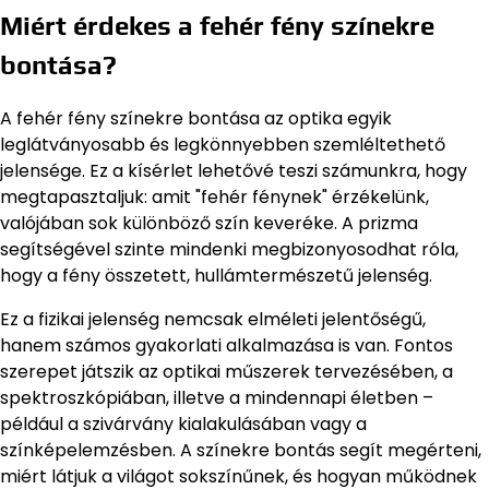
Miért érdekes a fehér fény színekre
bontása?
A fehér fény színekre bontása az optika egyik
leglátványosabb és legkönnyebben szemléltethető
jelensége. Ez a kísérlet lehetővé teszi számunkra, hogy
megtapasztaljuk: amit "fehér fénynek" érzékelünk,
valójában sok különböző szín keveréke. A prizma
segítségével szinte mindenki megbizonyosodhat róla,
hogy a fény összetett, hullámtermészetű jelenség.
Ez a fizikai jelenség nemcsak elméleti jelentőségű,
hanem számos gyakorlati alkalmazása is van. Fontos
szerepet játszik az optikai műszerek tervezésében, a
spektroszkópiában, illetve a mindennapi életben –
például a szivárvány kialakulásában vagy a
színképelemzésben. A színekre bontás segít megérteni,
miért látjuk a világot sokszínűnek, és hogyan működnek