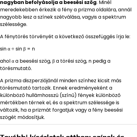
nagyban befolyásolja a beesési szög
. Minél
meredekebben érkezik a fény a prizma oldalára, annál
nagyobb lesz a színek szétválása, vagyis a spektrum
szélessége.
A fénytörés törvényét a következő összefüggés írja le:
sin α ÷ sin β = n
ahol α a beesési szög, β a törési szög, n pedig a
törésmutató.
A prizma diszperziójánál minden színhez kicsit más
törésmutató tartozik. Ennek eredményeként a
különböző hullámhosszú (színű) fények különböző
mértékben térnek el, és a spektrum szélessége is
változik, ha a prizmát forgatjuk vagy a fény beesési
szögét módosítjuk.