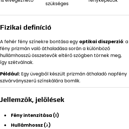
is elvégezhető
fényképezők
szükséges
Fizikai definíció
A fehér fény színekre bontása egy
optikai diszperzió
: a
fény prizmán való áthaladása során a különböző
hullámhosszú összetevők eltérő szögben törnek meg,
így szétválnak.
Például:
Egy üvegből készült prizmán áthaladó napfény
szivárványszerű színskálára bomlik.
Jellemzők, jelölések
Fény intenzitása (I)
Hullámhossz (λ)