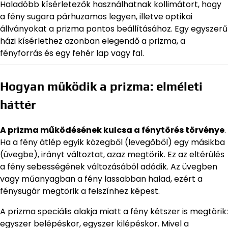
Haladóbb kísérletezők használhatnak kollimátort, hogy
a fény sugara párhuzamos legyen, illetve optikai
állványokat a prizma pontos beállításához. Egy egyszerű
házi kísérlethez azonban elegendő a prizma, a
fényforrás és egy fehér lap vagy fal.
Hogyan működik a prizma: elméleti
háttér
A prizma működésének kulcsa a fénytörés törvénye
.
Ha a fény átlép egyik közegből (levegőből) egy másikba
(üvegbe), irányt változtat, azaz megtörik. Ez az eltérülés
a fény sebességének változásából adódik. Az üvegben
vagy műanyagban a fény lassabban halad, ezért a
fénysugár megtörik a felszínhez képest.
A prizma speciális alakja miatt a fény kétszer is megtörik:
egyszer belépéskor, egyszer kilépéskor. Mivel a