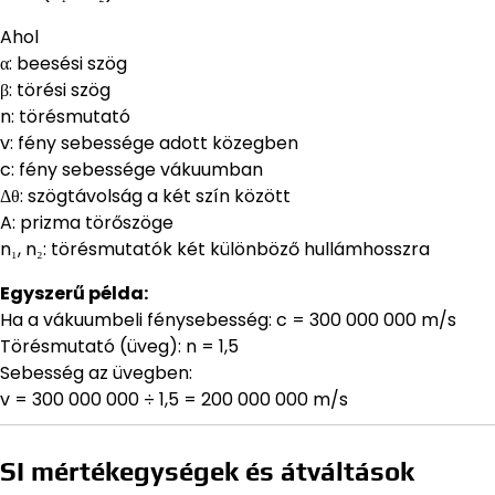
Ahol
α: beesési szög
β: törési szög
n: törésmutató
v: fény sebessége adott közegben
c: fény sebessége vákuumban
Δθ: szögtávolság a két szín között
A: prizma törőszöge
n₁, n₂: törésmutatók két különböző hullámhosszra
Egyszerű példa:
Ha a vákuumbeli fénysebesség: c = 300 000 000 m/s
Törésmutató (üveg): n = 1,5
Sebesség az üvegben:
v = 300 000 000 ÷ 1,5 = 200 000 000 m/s
SI mértékegységek és átváltások