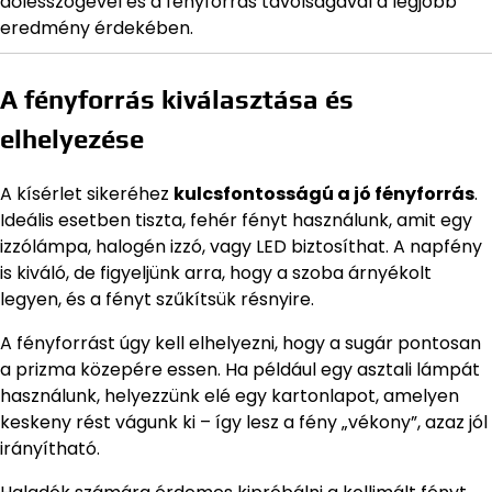
dőlésszögével és a fényforrás távolságával a legjobb
eredmény érdekében.
A fényforrás kiválasztása és
elhelyezése
A kísérlet sikeréhez
kulcsfontosságú a jó fényforrás
.
Ideális esetben tiszta, fehér fényt használunk, amit egy
izzólámpa, halogén izzó, vagy LED biztosíthat. A napfény
is kiváló, de figyeljünk arra, hogy a szoba árnyékolt
legyen, és a fényt szűkítsük résnyire.
A fényforrást úgy kell elhelyezni, hogy a sugár pontosan
a prizma közepére essen. Ha például egy asztali lámpát
használunk, helyezzünk elé egy kartonlapot, amelyen
keskeny rést vágunk ki – így lesz a fény „vékony”, azaz jól
irányítható.