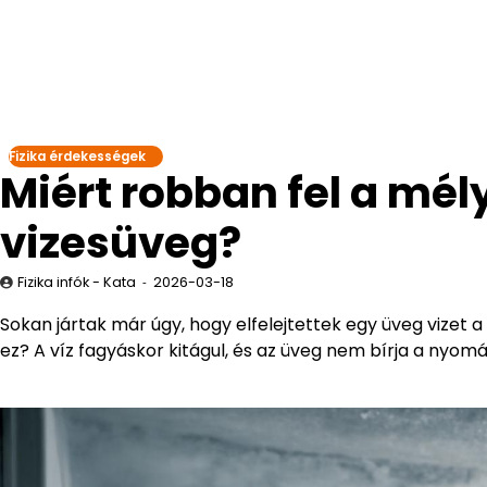
Fizika érdekességek
Miért robban fel a mél
vizesüveg?
Fizika infók - Kata
2026-03-18
Sokan jártak már úgy, hogy elfelejtettek egy üveg vizet 
ez? A víz fagyáskor kitágul, és az üveg nem bírja a nyomá