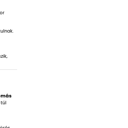
or
ulnak.
zik,
yomás
túl
törés