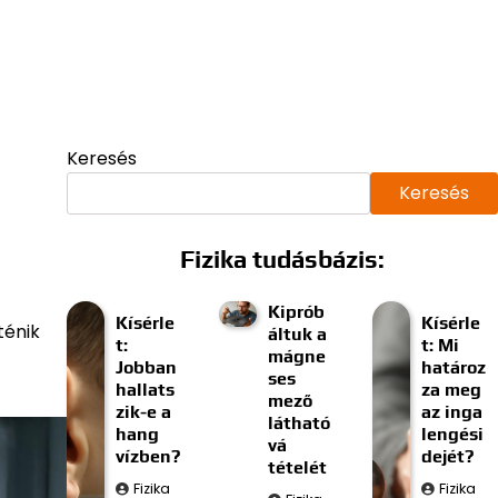
Keresés
Keresés
Fizika tudásbázis:
Kiprób
Kísérle
Kísérle
ténik
áltuk a
t:
t: Mi
mágne
Jobban
határoz
ses
hallats
za meg
mező
zik-e a
az inga
látható
hang
lengési
vá
vízben?
dejét?
tételét
Fizika
Fizika