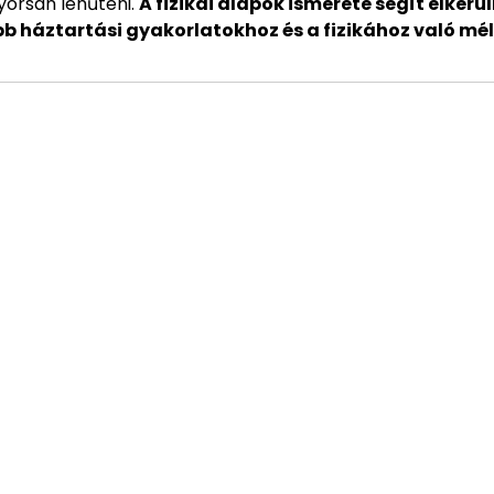
yorsan lehűteni.
A fizikai alapok ismerete segít elkerül
abb háztartási gyakorlatokhoz és a fizikához való mé