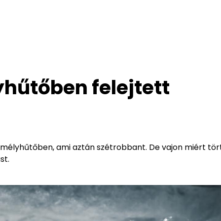
yhűtőben felejtett
a mélyhűtőben, ami aztán szétrobbant. De vajon miért tör
st.