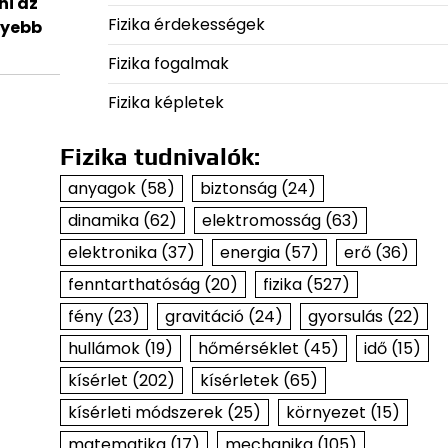
ni az
Fizika érdekességek
lyebb
Fizika fogalmak
Fizika képletek
Fizika tudnivalók:
anyagok
(58)
biztonság
(24)
dinamika
(62)
elektromosság
(63)
elektronika
(37)
energia
(57)
erő
(36)
fenntarthatóság
(20)
fizika
(527)
fény
(23)
gravitáció
(24)
gyorsulás
(22)
hullámok
(19)
hőmérséklet
(45)
idő
(15)
kísérlet
(202)
kísérletek
(65)
kísérleti módszerek
(25)
környezet
(15)
matematika
(17)
mechanika
(105)