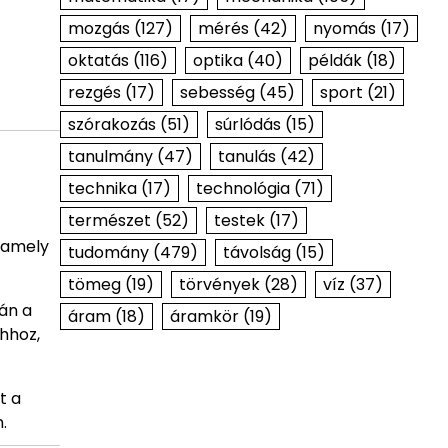
mozgás
(127)
mérés
(42)
nyomás
(17)
oktatás
(116)
optika
(40)
példák
(18)
rezgés
(17)
sebesség
(45)
sport
(21)
szórakozás
(51)
súrlódás
(15)
tanulmány
(47)
tanulás
(42)
technika
(17)
technológia
(71)
természet
(52)
testek
(17)
 amely
tudomány
(479)
távolság
(15)
tömeg
(19)
törvények
(28)
víz
(37)
án a
áram
(18)
áramkör
(19)
hhoz,
t a
.