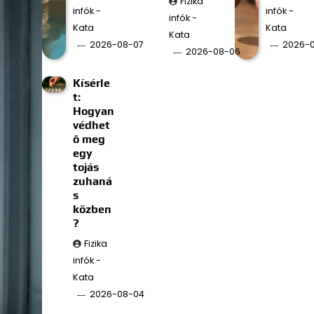
Fizika
infók -
infók -
infók -
Kata
Kata
Kata
2026-08-07
2026-
2026-08-06
Kísérle
t:
Hogyan
védhet
ő meg
egy
tojás
zuhaná
s
közben
?
Fizika
infók -
Kata
2026-08-04