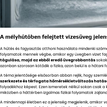
A mélyhűtőben felejtett vizesüveg jele
A hűtés és fagyasztás otthoni használata mindenki számá
folyamatok mennek végbe, amikor egy üvegben vizet fag
tágulása, majd az ebből eredő üvegrobbantás
sokak 
azonban szorosan kötődik a fizika, azon belül is a hőtan
A téma jelentősége elsősorban abban rejlik, hogy szeml
szerkezete és térfogata hőmérsékletváltozás hatá
folyadékhoz képest. Ezen ismeretek nélkül sokan csak a
miközben a háttérben izgalmas fizikai folyamatok zajlana
A mindennapi életben ez a jelenség megjelenik, amikor v