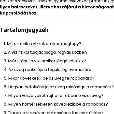
amikor szénsavas italokat, gyümölcsleveket próbálunk g
ilyen baleseteket, illetve hozzájárul a biztonságos
kapcsolódáshoz.
Tartalomjegyzék
Mi történik a vízzel, amikor megfagy?
A víz fizikai tulajdonságai fagyás közben
Miért tágul a víz, amikor jéggé változik?
Az üveg reakciója a táguló jég nyomására
Mikor következik be az üveg felrobbanása?
Hogyan befolyásolja az üveg minősége a robbanást?
Milyen veszélyeket rejt a felrobbanó vizesüveg?
Milyen hőmérsékleten következik be a robbanás?
Tippek a vizesüveg biztonságos fagyasztásához