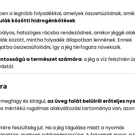
emben a legtöbb folyadékkal, amelyek összehúzódnak, amik
ulák közötti hidrogénkötések
.
ályos, hatszöges rácsba rendeződnek, amikor jéggé alak
lák között, mintha folyadék állapotban lennének. Ennek
ba összezsúfolódni, így a jég térfogata növekszik.
ontosságú a természet számára
: a jég a víz felszínén ús
ástól.
ára
 megfagy és kitágul,
az üveg falát belülről erőteljes n
yos mértékű rugalmas alakváltozási tartománya van, azon 
ére feszültség jut. Ha a jég tágulása miatt a nyomás
 elpattan, gyakran robbanásszerűen. A folyamat gyors, a 