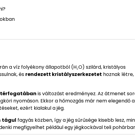
ni?
pokban
rán a víz folyékony állapotból (H₂O) szilárd, kristályos
ssulnak, és
rendezett kristályszerkezetet
hoznak létre,
térfogatában
is változást eredményez. Az átmenet sor
égköri nyomáson. Ekkor a hőmozgás már nem elegendő a
seket, ezért kialakul a jég.
n
tágul
fagyás közben, így a jég sűrűsége kisebb lesz, min
indenki megfigyelhet például egy jégkockával teli pohárban