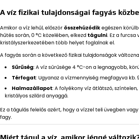
A víz fizikai tulajdonságai fagyás közb
Amikor a víz lehűl, először
összehúzódik
egészen körülbe
hűtés során, 0 °C közelében, elkezd
tágulni
. Ez a furcs
kristályszerkezetében több helyet foglalnak el.
A fagyás során a következő fizikai tulajdonságok változn
Sűrűség
: A víz sűrűsége 4 °C-on a legnagyobb, körü
Térfogat
: Ugyanaz a vízmennyiség megfagyva kb. 9
Halmazállapot
: A folyékony víz átlátszó, színtele
kristályos szilárd anyaggá.
Ez a tágulás felelős azért, hogy a vízzel teli üvegben va
fagy.
Miért tágul a víz, amikor jéggé változik