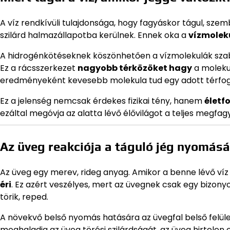
A víz rendkívüli tulajdonsága, hogy fagyáskor tágul, sz
szilárd halmazállapotba kerülnek. Ennek oka a
vízmolek
A hidrogénkötéseknek köszönhetően a vízmolekulák szab
Ez a rácsszerkezet
nagyobb térközöket hagy
a moleku
eredményeként kevesebb molekula tud egy adott térfogat
Ez a jelenség nemcsak érdekes fizikai tény, hanem
életf
ezáltal megóvja az alatta lévő élővilágot a teljes megfagy
Az üveg reakciója a táguló jég nyomás
Az üveg egy merev, rideg anyag. Amikor a benne lévő víz
éri
. Ez azért veszélyes, mert az üvegnek csak egy bizon
törik, reped.
A növekvő belső nyomás hatására az üvegfal belső felület
meghaladja az üveg törési szilárdságát, az üveg hirtelen