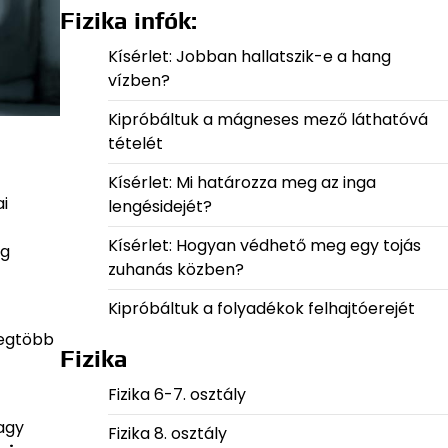
Fizika infók:
Kísérlet: Jobban hallatszik-e a hang
vízben?
Kipróbáltuk a mágneses mező láthatóvá
tételét
Kísérlet: Mi határozza meg az inga
i
lengésidejét?
Kísérlet: Hogyan védhető meg egy tojás
ég
zuhanás közben?
Kipróbáltuk a folyadékok felhajtóerejét
legtöbb
Fizika
Fizika 6-7. osztály
agy
Fizika 8. osztály