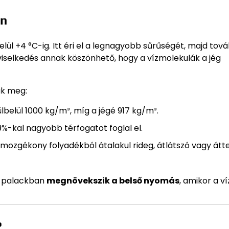
en
lül +4 °C-ig. Itt éri el a legnagyobb sűrűségét, majd tová
a viselkedés annak köszönhető, hogy a vízmolekulák a jég
ak meg:
lbelül 1000 kg/m³, míg a jégé 917 kg/m³.
%-kal nagyobb térfogatot foglal el.
n, mozgékony folyadékból átalakul rideg, átlátszó vagy átt
gy palackban
megnövekszik a belső nyomás
, amikor a ví
?