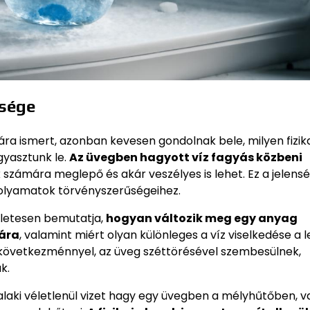
nsége
ra ismert, azonban kevesen gondolnak bele, milyen fizika
yasztunk le.
Az üvegben hagyott víz fagyás közbeni
számára meglepő és akár veszélyes is lehet. Ez a jelens
i folyamatok törvényszerűségeihez.
életesen bemutatja,
hogyan változik meg egy anyag
sára
, valamint miért olyan különleges a víz viselkedése a 
 következménnyel, az üveg széttörésével szembesülnek,
k.
alaki véletlenül vizet hagy egy üvegben a mélyhűtőben, v