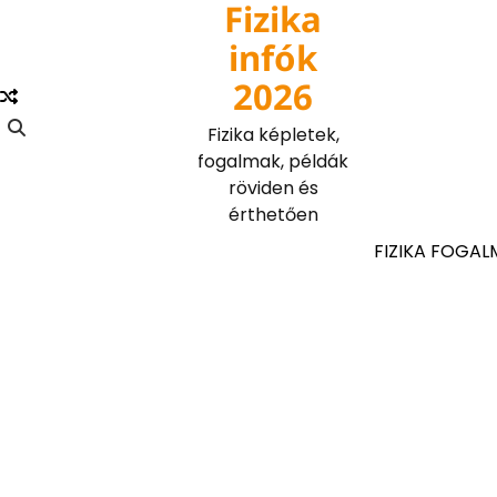
Fizika
Skip
to
infók
content
2026
Fizika képletek,
fogalmak, példák
röviden és
érthetően
FIZIKA FOGAL