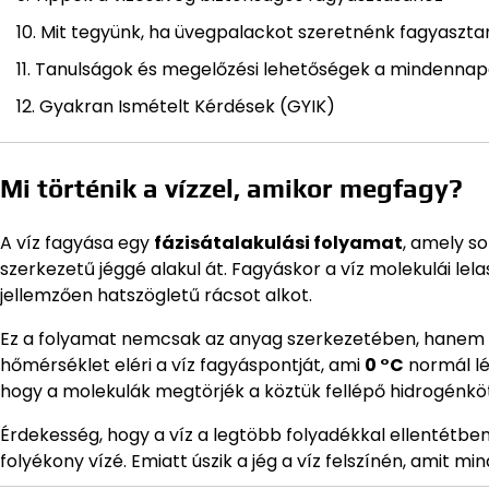
Mit tegyünk, ha üvegpalackot szeretnénk fagyaszta
Tanulságok és megelőzési lehetőségek a mindenna
Gyakran Ismételt Kérdések (GYIK)
Mi történik a vízzel, amikor megfagy?
A víz fagyása egy
fázisátalakulási folyamat
, amely so
szerkezetű jéggé alakul át. Fagyáskor a víz molekulái lela
jellemzően hatszögletű rácsot alkot.
Ez a folyamat nemcsak az anyag szerkezetében, hanem
hőmérséklet eléri a víz fagyáspontját, ami
0 °C
normál l
hogy a molekulák megtörjék a köztük fellépő hidrogénköté
Érdekesség, hogy a víz a legtöbb folyadékkal ellentétbe
folyékony vízé. Emiatt úszik a jég a víz felszínén, amit m