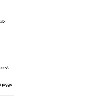
bbi
etsző
z jéggé