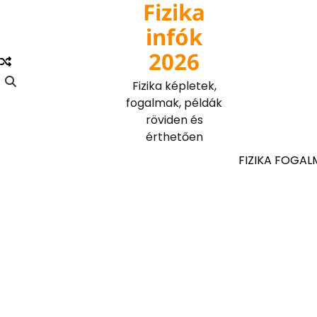
Fizika
Skip
to
infók
content
2026
Fizika képletek,
fogalmak, példák
röviden és
érthetően
FIZIKA FOGAL