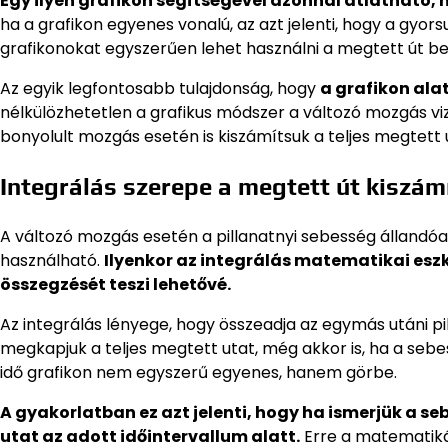
Egy ilyen grafikon segítségével azonnal átlátható, 
ha a grafikon egyenes vonalú, az azt jelenti, hogy a gyorsu
grafikonokat egyszerűen lehet használni a megtett út bec
Az egyik legfontosabb tulajdonság, hogy
a grafikon ala
nélkülözhetetlen a grafikus módszer a változó mozgás vi
bonyolult mozgás esetén is kiszámítsuk a teljes megtett 
Integrálás szerepe a megtett út kiszá
A változó mozgás esetén a pillanatnyi sebesség állandóan
használható.
Ilyenkor az integrálás matematikai esz
összegzését teszi lehetővé.
Az integrálás lényege, hogy összeadja az egymás utáni 
megkapjuk a teljes megtett utat, még akkor is, ha a sebe
idő grafikon nem egyszerű egyenes, hanem görbe.
A gyakorlatban ez azt jelenti, hogy ha ismerjük a se
utat az adott időintervallum alatt.
Erre a matematiká