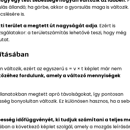
hogy egy test sebessége hogyan változik az időben.
P
lás állandó; ha görbe, akkor a gyorsulás maga is változik. 
slésére is.
tti terület a megtett út nagyságát adja
. Ezért is
zsgálatakor: a területszámítás lehetővé teszi, hogy még
utat.
mításában
 változik, ezért az egyszerű s = v × t képlet már nem
közéhez fordulunk, amely a változó mennyiségek
pillanatokban megtett apró távolságokat, így pontosan
sség bonyolultan változik. Ez különösen hasznos, ha a se
besség időfüggvényét, ki tudjuk számítani a teljes m
ban a következő képlet szolgál, amely a mozgás leírásá