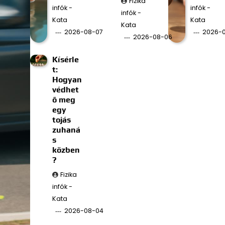
Fizika
infók -
infók -
infók -
Kata
Kata
Kata
2026-08-07
2026-
2026-08-06
Kísérle
t:
Hogyan
védhet
ő meg
egy
tojás
zuhaná
s
közben
?
Fizika
infók -
Kata
2026-08-04