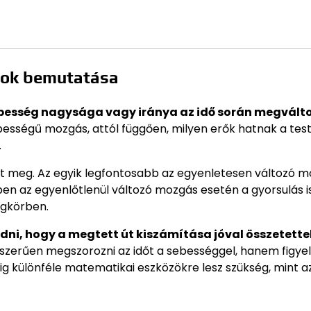
sok bemutatása
besség nagysága vagy iránya az idő során megválto
ebességű mozgás, attól függően, milyen erők hatnak a test
.
et meg. Az egyik legfontosabb az egyenletesen változó m
ben az egyenlőtlenül változó mozgás esetén a gyorsulás i
égkörben.
dni, hogy a megtett út kiszámítása jóval összetette
szerűen megszorozni az időt a sebességgel, hanem figy
ig különféle matematikai eszközökre lesz szükség, mint a