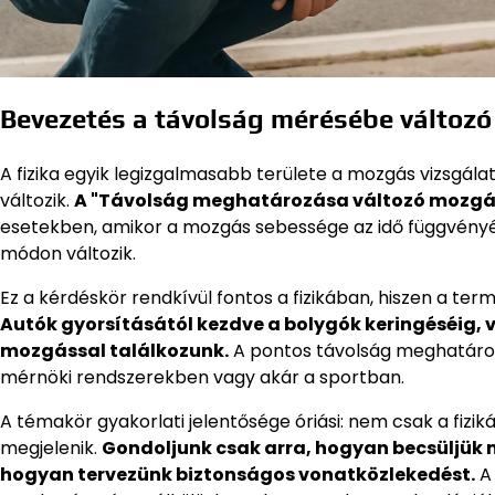
Bevezetés a távolság mérésébe változ
A fizika egyik legizgalmasabb területe a mozgás vizsgá
változik.
A "Távolság meghatározása változó mozgá
esetekben, amikor a mozgás sebessége az idő függvényéb
módon változik.
Ez a kérdéskör rendkívül fontos a fizikában, hiszen a te
Autók gyorsításától kezdve a bolygók keringéséig,
mozgással találkozunk.
A pontos távolság meghatároz
mérnöki rendszerekben vagy akár a sportban.
A témakör gyakorlati jelentősége óriási: nem csak a fizi
megjelenik.
Gondoljunk csak arra, hogyan becsüljük
hogyan tervezünk biztonságos vonatközlekedést.
A 