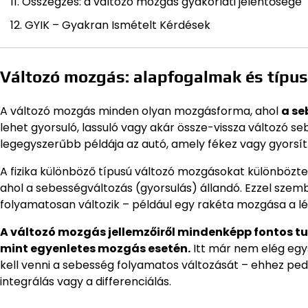
Összegzés: a változó mozgás gyakorlati jelentősége
GYIK – Gyakran Ismételt Kérdések
Változó mozgás: alapfogalmak és típu
A változó mozgás minden olyan mozgásforma, ahol
a se
lehet gyorsuló, lassuló vagy akár össze-vissza változó s
legegyszerűbb példája az autó, amely fékez vagy gyorsít
A fizika különböző típusú változó mozgásokat különbözt
ahol a sebességváltozás (gyorsulás) állandó. Ezzel szem
folyamatosan változik – például egy rakéta mozgása a l
A változó mozgás jellemzőiről mindenképp fontos tu
mint egyenletes mozgás esetén.
Itt már nem elég egy
kell venni a sebesség folyamatos változását – ehhez ped
integrálás vagy a differenciálás.