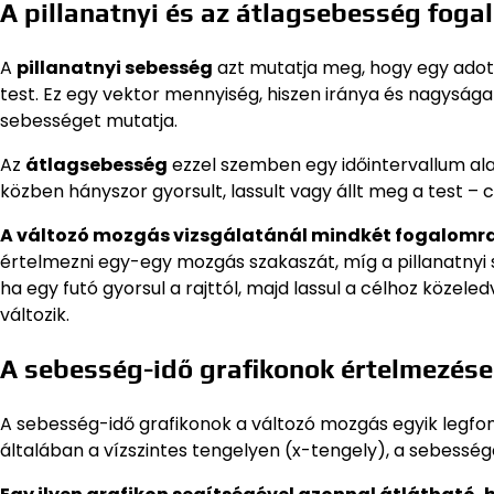
A pillanatnyi és az átlagsebesség foga
A
pillanatnyi sebesség
azt mutatja meg, hogy egy adot
test. Ez egy vektor mennyiség, hiszen iránya és nagysága
sebességet mutatja.
Az
átlagsebesség
ezzel szemben egy időintervallum alat
közben hányszor gyorsult, lassult vagy állt meg a test – cs
A változó mozgás vizsgálatánál mindkét fogalomra
értelmezni egy-egy mozgás szakaszát, míg a pillanatnyi 
ha egy futó gyorsul a rajttól, majd lassul a célhoz közel
változik.
A sebesség-idő grafikonok értelmezése
A sebesség-idő grafikonok a változó mozgás egyik legfo
általában a vízszintes tengelyen (x-tengely), a sebesség