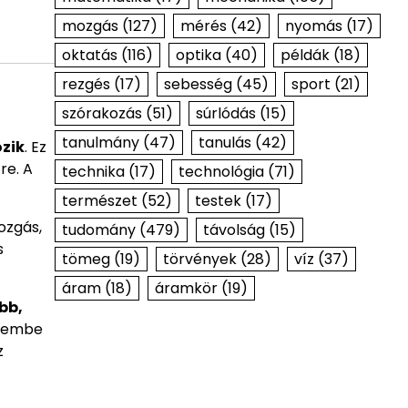
mozgás
(127)
mérés
(42)
nyomás
(17)
oktatás
(116)
optika
(40)
példák
(18)
rezgés
(17)
sebesség
(45)
sport
(21)
szórakozás
(51)
súrlódás
(15)
tanulmány
(47)
tanulás
(42)
zik
. Ez
re. A
technika
(17)
technológia
(71)
természet
(52)
testek
(17)
ozgás,
tudomány
(479)
távolság
(15)
s
tömeg
(19)
törvények
(28)
víz
(37)
áram
(18)
áramkör
(19)
bb,
elembe
z