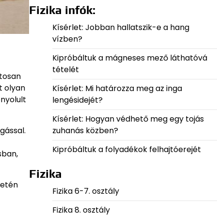
Fizika infók:
Kísérlet: Jobban hallatszik-e a hang
vízben?
Kipróbáltuk a mágneses mező láthatóvá
tételét
atosan
t olyan
Kísérlet: Mi határozza meg az inga
nyolult
lengésidejét?
Kísérlet: Hogyan védhető meg egy tojás
zuhanás közben?
gással.
Kipróbáltuk a folyadékok felhajtóerejét
sban,
Fizika
letén
Fizika 6-7. osztály
Fizika 8. osztály