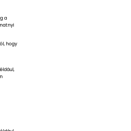
g a
anatnyi
ól, hogy
éldául,
an