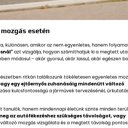
ó mozgás esetén
lata, különösen, amikor az nem egyenletes, hanem folyam
snál"
azt vizsgálja, hogyan számíthatjuk ki a megtett uta
en módosul – akár gyorsul, akár lassul, akár egészen bo
rmészetben ritkán találkozunk tökéletesen egyenletes moz
 vagy egy ejtőernyős zuhanásáig mindenütt változó
ása kulcsfontosságú a járművek tervezésénél, űrkutatá
kát tanulók, hanem mindennapi életünk szinte minden terü
 meg az autófékezéshez szükséges távolságot, vagy
változó mozgás vizsgálata és a megtett távolság pontos