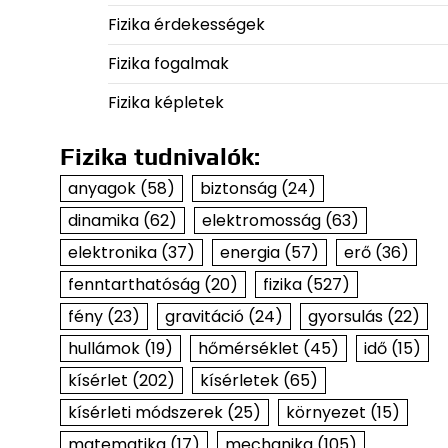
Fizika érdekességek
Fizika fogalmak
Fizika képletek
Fizika tudnivalók:
anyagok
(58)
biztonság
(24)
dinamika
(62)
elektromosság
(63)
elektronika
(37)
energia
(57)
erő
(36)
fenntarthatóság
(20)
fizika
(527)
fény
(23)
gravitáció
(24)
gyorsulás
(22)
hullámok
(19)
hőmérséklet
(45)
idő
(15)
kísérlet
(202)
kísérletek
(65)
kísérleti módszerek
(25)
környezet
(15)
matematika
(17)
mechanika
(105)