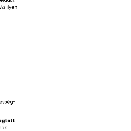
éldául,
Az ilyen
besség-
egtett
nak