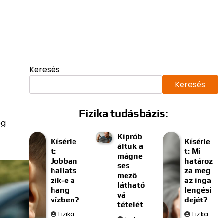
Keresés
Keresés
Fizika tudásbázis:
ég
Kiprób
Kísérle
Kísérle
áltuk a
t:
t: Mi
mágne
Jobban
határoz
ses
hallats
za meg
mező
zik-e a
az inga
látható
hang
lengési
vá
vízben?
dejét?
tételét
Fizika
Fizika