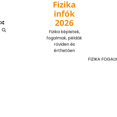
Fizika
Skip
to
infók
content
2026
Fizika képletek,
fogalmak, példák
röviden és
érthetően
FIZIKA FOGAL