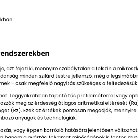
okban
 rendszerekben
e, azt fejezi ki, mennyire szabálytalan a felszín a mikrosz
ajdonság minden szilárd testre jellemző, még a legsimább
emek – csak megfelelő nagyítás szükséges a felfedezésük
het. Leggyakrabban tapintó tűs profilométerrel vagy opti
rozzák meg az érdesség átlagos aritmetikai eltérését (Ra
get (Rz). Ezek az értékek pontosan megadják, mennyire
lönböző anyagok és technológiák.
írozás, vagy éppen korrózió hatására jelentősen változhat
, hanem a gyártási folyamat minőségének is fontos muta