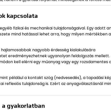
ok kapcsolata
gyéb fizikai és mechanikai tulajdonságaival. Egy adott a
zete mind hatással lehet arra, hogy milyen mértékben al
z, hajlamosabbak nagyobb érdesség kialakulására
tet eredményezhetnek ugyanolyan feldolgozás mellett. A
s módon kell elérni egy műanyag vagy egy rozsdamentes 
 mint például a kontakt szög (nedvesedés), a tapadási ké
 reflexiós tulajdonság is. Ezért az anyagválasztásnál mi
a a gyakorlatban