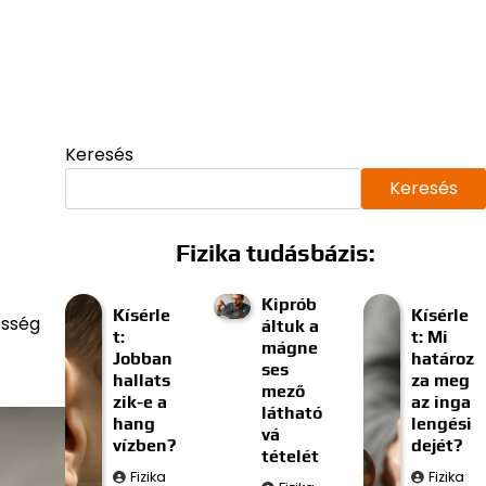
Keresés
Keresés
Fizika tudásbázis:
Kiprób
Kísérle
Kísérle
esség
áltuk a
t:
t: Mi
mágne
Jobban
határoz
ses
hallats
za meg
mező
zik-e a
az inga
látható
hang
lengési
vá
vízben?
dejét?
tételét
Fizika
Fizika