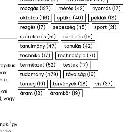
mozgás
(127)
mérés
(42)
nyomás
(17)
oktatás
(116)
optika
(40)
példák
(18)
rezgés
(17)
sebesség
(45)
sport
(21)
szórakozás
(51)
súrlódás
(15)
tanulmány
(47)
tanulás
(42)
technika
(17)
technológia
(71)
természet
(52)
testek
(17)
kopikus
nak
tudomány
(479)
távolság
(15)
höz.
tömeg
(19)
törvények
(28)
víz
(37)
kai
áram
(18)
áramkör
(19)
), vagy
nak. Így
tója.