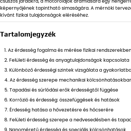
csúszós járdákra, a motorolajok áramlására egy hengerf
képernyőjének tapintható simaságára. A mérnöki tervezés
kívánt fizikai tulajdonságok eléréséhez.
Tartalomjegyzék
Az érdesség fogalma és mérése fizikai rendszerekbe
Felületi érdesség és anyagtulajdonságok kapcsolata
Különböző érdességi szintek vizsgálata a gyakorlatb
Az érdesség szerepe mechanikai kölcsönhatásokba
Tapadási és súrlódási erők érdességtől függése
Korrózió és érdesség: összefüggések és hatások
Érdesség hatása a hővezetésre és hőcserére
Felületi érdesség szerepe a nedvesedésben és tap
Nanoméretű érdesség és speciális kölcsönhatások