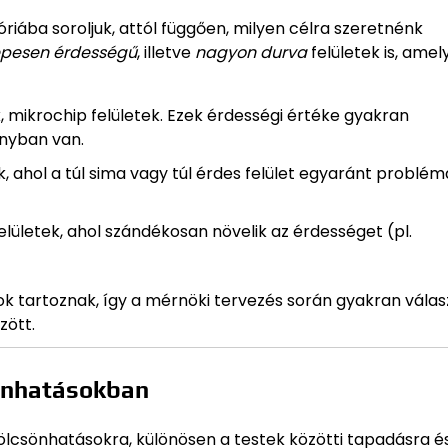
óriába soroljuk, attól függően, milyen célra szeretnénk
epesen érdességű
, illetve
nagyon durva
felületek is, amel
, mikrochip felületek. Ezek érdességi értéke gyakran
nyban van.
 ahol a túl sima vagy túl érdes felület egyaránt problém
elületek, ahol szándékosan növelik az érdességet (pl.
ok tartoznak, így a mérnöki tervezés során gyakran vála
zött.
önhatásokban
kölcsönhatásokra, különösen a testek közötti tapadásra é