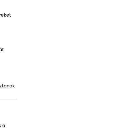
yeket
át
sztanak
s a