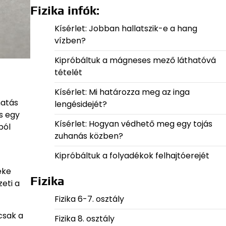
Fizika infók:
Kísérlet: Jobban hallatszik-e a hang
vízben?
Kipróbáltuk a mágneses mező láthatóvá
tételét
Kísérlet: Mi határozza meg az inga
hatás
lengésidejét?
s egy
Kísérlet: Hogyan védhető meg egy tojás
ból
zuhanás közben?
Kipróbáltuk a folyadékok felhajtóerejét
éke
Fizika
eti a
Fizika 6-7. osztály
csak a
Fizika 8. osztály