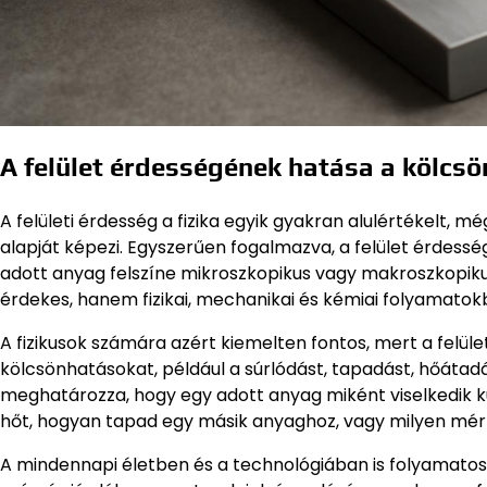
A felület érdességének hatása a kölcs
A felületi érdesség a fizika egyik gyakran alulértékelt,
alapját képezi. Egyszerűen fogalmazva, a felület érdess
adott anyag felszíne mikroszkopikus vagy makroszkopiku
érdekes, hanem fizikai, mechanikai és kémiai folyamatokb
A fizikusok számára azért kiemelten fontos, mert a felüle
kölcsönhatásokat, például a súrlódást, tapadást, hőáta
meghatározza, hogy egy adott anyag miként viselkedik kü
hőt, hogyan tapad egy másik anyaghoz, vagy milyen mér
A mindennapi életben és a technológiában is folyamatosan