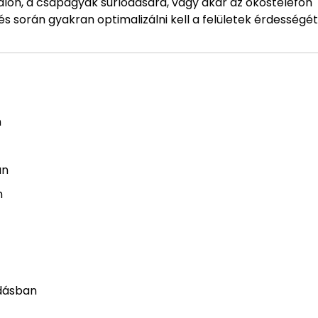
alon, a csapágyak súrlódására, vagy akár az okostelefon
 során gyakran optimalizálni kell a felületek érdességét
n
an
n
adásban