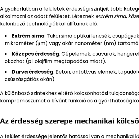
A gyakorlatban a felületek érdességi szintjeit több kateg
alkalmazni az adott felületet. Léteznek
extrém sima
,
köz
különböző technológiákkal állítanak elő.
Extrém sima
: Tükörsima optikai lencsék, csapágyak
mikrométer (μm) vagy akár nanométer (nm) tartomá
Közepes érdesség
: Gépelemek, csavarok, hengerek,
okozhat (pl. olajfilm megtapadása miatt).
Durva érdesség
: Beton, öntöttvas elemek, tapadóf
csúszásgátlás okán).
A különböző szintekhez eltérő kölcsönhatási tulajdonság
kompromisszumot a kívánt funkció és a gyárthatóság kö
Az érdesség szerepe mechanikai kölcs
A felület érdessége jelentős hatással van a mechanikai 