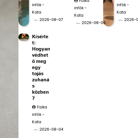
Fizika
infók -
infók -
infók -
Kata
Kata
Kata
2026-08-07
2026-
2026-08-06
Kísérle
t:
Hogyan
védhet
ő meg
egy
tojás
zuhaná
s
közben
?
Fizika
infók -
Kata
2026-08-04