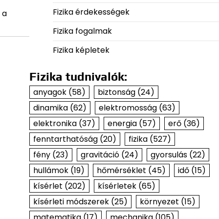
Fizika érdekességek
 a
Fizika fogalmak
Fizika képletek
Fizika tudnivalók:
anyagok
(58)
biztonság
(24)
dinamika
(62)
elektromosság
(63)
elektronika
(37)
energia
(57)
erő
(36)
fenntarthatóság
(20)
fizika
(527)
fény
(23)
gravitáció
(24)
gyorsulás
(22)
hullámok
(19)
hőmérséklet
(45)
idő
(15)
kísérlet
(202)
kísérletek
(65)
kísérleti módszerek
(25)
környezet
(15)
matematika
(17)
mechanika
(105)