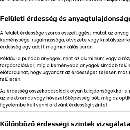
Felületi érdesség és anyagtulajdonság
A felület érdessége szoros összefüggést mutat az anyag e
keménysége, rugalmassága, ötvözete vagy kristályszerke
érdesség egy adott megmunkálás során.
Például a puhább anyagok, mint az alumínium vagy a ré
forgácsoláskor, míg a keményebb anyagok simább felüle
előfordulhat, hogy ugyanazt az érdességet teljesen má
felületén.
Az érdesség összekapcsolódik olyan tulajdonságokkal is,
az elektromos vagy hővezetőképesség, sőt, még az optikai
figyelembe kell venni a kívánt érdességi szintet.
Különböző érdességi szintek vizsgálat