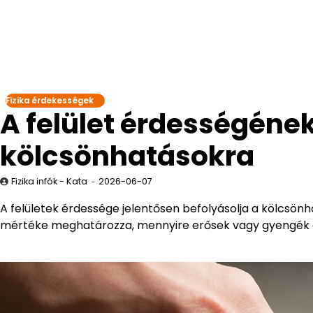
Fizika érdekességek
A felület érdességéne
kölcsönhatásokra
Fizika infók - Kata
2026-06-07
A felületek érdessége jelentősen befolyásolja a kölcsönh
mértéke meghatározza, mennyire erősek vagy gyengék ez