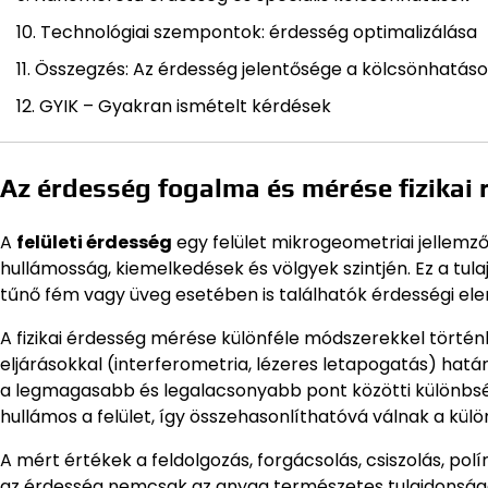
Technológiai szempontok: érdesség optimalizálása
Összegzés: Az érdesség jelentősége a kölcsönhatás
GYIK – Gyakran ismételt kérdések
Az érdesség fogalma és mérése fizikai
A
felületi érdesség
egy felület mikrogeometriai jellemzőj
hullámosság, kiemelkedések és völgyek szintjén. Ez a tul
tűnő fém vagy üveg esetében is találhatók érdességi el
A fizikai érdesség mérése különféle módszerekkel történ
eljárásokkal (interferometria, lézeres letapogatás) hatá
a legmagasabb és legalacsonyabb pont közötti különbsé
hullámos a felület, így összehasonlíthatóvá válnak a kü
A mért értékek a feldolgozás, forgácsolás, csiszolás, pol
az érdesség nemcsak az anyag természetes tulajdonsága