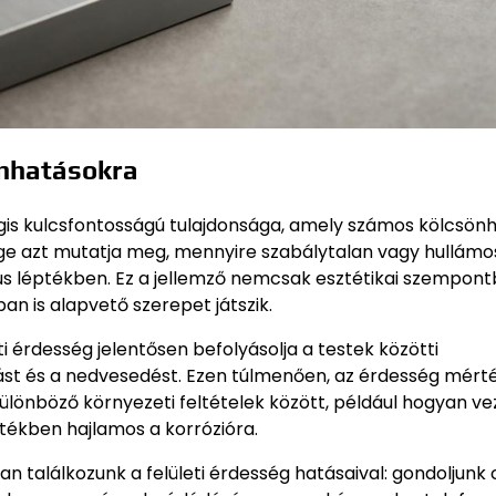
önhatásokra
 mégis kulcsfontosságú tulajdonsága, amely számos kölcsön
ége azt mutatja meg, mennyire szabálytalan vagy hullámo
s léptékben. Ez a jellemző nemcsak esztétikai szempont
an is alapvető szerepet játszik.
ti érdesség jelentősen befolyásolja a testek közötti
dást és a nedvesedést. Ezen túlmenően, az érdesség mért
lönböző környezeti feltételek között, például hogyan vez
tékben hajlamos a korrózióra.
 találkozunk a felületi érdesség hatásaival: gondoljunk 