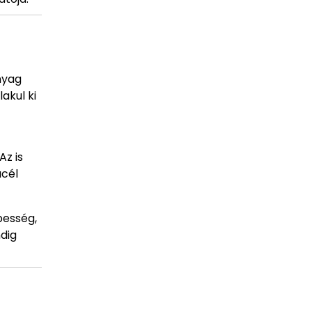
nyag
akul ki
z is
acél
pesség,
ndig