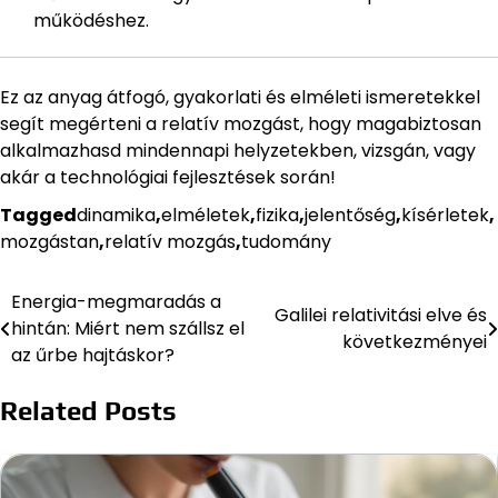
működéshez.
Ez az anyag átfogó, gyakorlati és elméleti ismeretekkel
segít megérteni a relatív mozgást, hogy magabiztosan
alkalmazhasd mindennapi helyzetekben, vizsgán, vagy
akár a technológiai fejlesztések során!
Tagged
dinamika
,
elméletek
,
fizika
,
jelentőség
,
kísérletek
,
mozgástan
,
relatív mozgás
,
tudomány
Energia-megmaradás a
Bejegyzés
Galilei relativitási elve és
hintán: Miért nem szállsz el
következményei
navigáció
az űrbe hajtáskor?
Related Posts