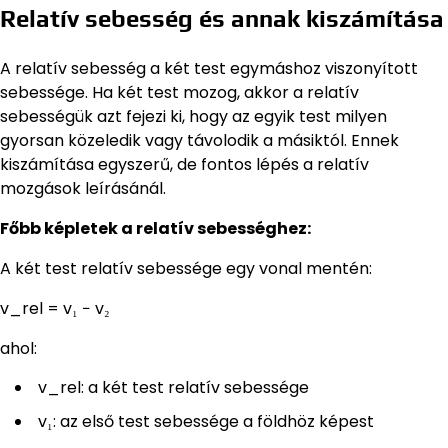
Relatív sebesség és annak kiszámítása
A relatív sebesség a két test egymáshoz viszonyított
sebessége. Ha két test mozog, akkor a relatív
sebességük azt fejezi ki, hogy az egyik test milyen
gyorsan közeledik vagy távolodik a másiktól. Ennek
kiszámítása egyszerű, de fontos lépés a relatív
mozgások leírásánál.
Főbb képletek a relatív sebességhez:
A két test relatív sebessége egy vonal mentén:
v_rel = v₁ − v₂
ahol:
v_rel: a két test relatív sebessége
v₁: az első test sebessége a földhöz képest