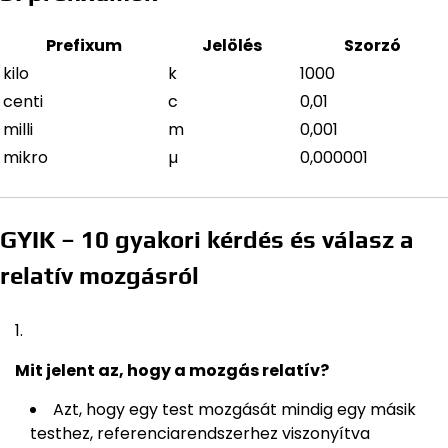
Prefixum
Jelölés
Szorzó
kilo
k
1000
centi
c
0,01
milli
m
0,001
mikro
µ
0,000001
GYIK – 10 gyakori kérdés és válasz a
relatív mozgásról
Mit jelent az, hogy a mozgás relatív?
Azt, hogy egy test mozgását mindig egy másik
testhez, referenciarendszerhez viszonyítva