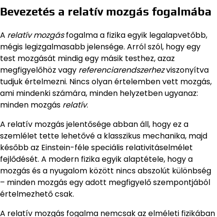
Bevezetés a relatív mozgás fogalmába
A
relatív mozgás
fogalma a fizika egyik legalapvetőbb,
mégis legizgalmasabb jelensége. Arról szól, hogy egy
test mozgását mindig egy másik testhez, azaz
megfigyelőhöz vagy
referenciarendszerhez
viszonyítva
tudjuk értelmezni. Nincs olyan értelemben vett mozgás,
ami mindenki számára, minden helyzetben ugyanaz:
minden mozgás
relatív
.
A relatív mozgás jelentősége abban áll, hogy ez a
szemlélet tette lehetővé a klasszikus mechanika, majd
később az Einstein-féle speciális relativitáselmélet
fejlődését. A modern fizika egyik alaptétele, hogy a
mozgás és a nyugalom között nincs abszolút különbség
– minden mozgás egy adott megfigyelő szempontjából
értelmezhető csak.
A relatív mozgás fogalma nemcsak az elméleti fizikában