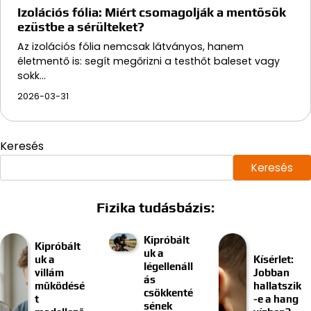
Izolációs fólia: Miért csomagolják a mentősök
ezüstbe a sérülteket?
Az izolációs fólia nemcsak látványos, hanem
életmentő is: segít megőrizni a testhőt baleset vagy
sokk…
2026-03-31
Keresés
Keresés
Fizika tudásbázis:
Kipróbált
Kipróbált
uk a
uk a
Kísérlet:
légellenáll
villám
Jobban
ás
működésé
hallatszik
csökkenté
t
-e a hang
sének