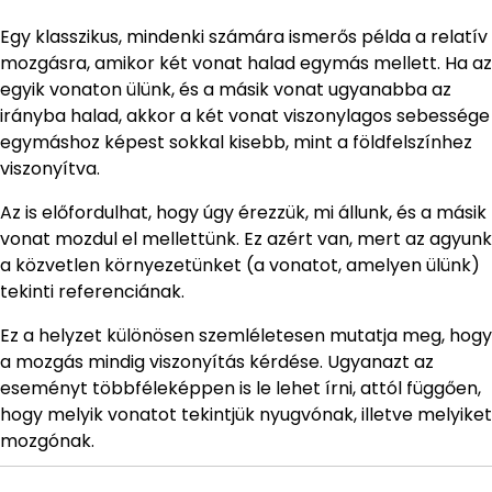
Egy klasszikus, mindenki számára ismerős példa a relatív
mozgásra, amikor két vonat halad egymás mellett. Ha az
egyik vonaton ülünk, és a másik vonat ugyanabba az
irányba halad, akkor a két vonat viszonylagos sebessége
egymáshoz képest sokkal kisebb, mint a földfelszínhez
viszonyítva.
Az is előfordulhat, hogy úgy érezzük, mi állunk, és a másik
vonat mozdul el mellettünk. Ez azért van, mert az agyunk
a közvetlen környezetünket (a vonatot, amelyen ülünk)
tekinti referenciának.
Ez a helyzet különösen szemléletesen mutatja meg, hogy
a mozgás mindig viszonyítás kérdése. Ugyanazt az
eseményt többféleképpen is le lehet írni, attól függően,
hogy melyik vonatot tekintjük nyugvónak, illetve melyiket
mozgónak.