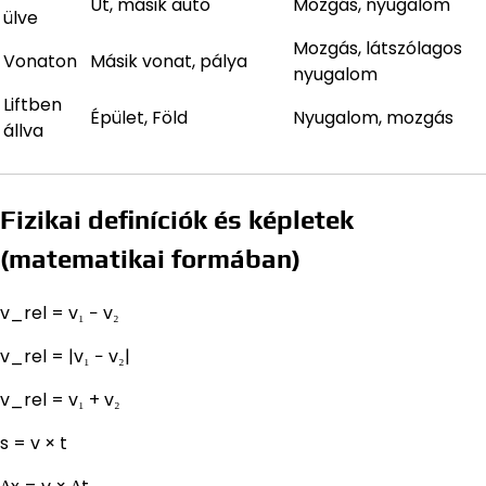
Út, másik autó
Mozgás, nyugalom
ülve
Mozgás, látszólagos
Vonaton
Másik vonat, pálya
nyugalom
Liftben
Épület, Föld
Nyugalom, mozgás
állva
Fizikai definíciók és képletek
(matematikai formában)
v_rel = v₁ − v₂
v_rel = |v₁ − v₂|
v_rel = v₁ + v₂
s = v × t