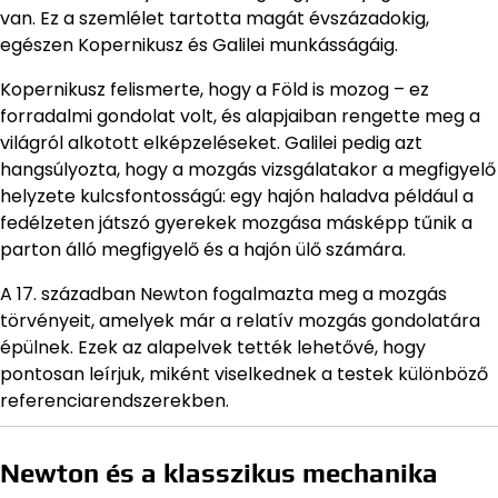
van. Ez a szemlélet tartotta magát évszázadokig,
egészen Kopernikusz és Galilei munkásságáig.
Kopernikusz felismerte, hogy a Föld is mozog – ez
forradalmi gondolat volt, és alapjaiban rengette meg a
világról alkotott elképzeléseket. Galilei pedig azt
hangsúlyozta, hogy a mozgás vizsgálatakor a megfigyelő
helyzete kulcsfontosságú: egy hajón haladva például a
fedélzeten játszó gyerekek mozgása másképp tűnik a
parton álló megfigyelő és a hajón ülő számára.
A 17. században Newton fogalmazta meg a mozgás
törvényeit, amelyek már a relatív mozgás gondolatára
épülnek. Ezek az alapelvek tették lehetővé, hogy
pontosan leírjuk, miként viselkednek a testek különböző
referenciarendszerekben.
Newton és a klasszikus mechanika