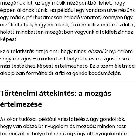
mozgónak lát, az egy másik nézőpontból lehet, hogy
éppen állónak tűnik. Ha például egy vonaton ülve nézünk
egy másik, párhuzamosan haladó vonatot, könnyen úgy
érzékelhetjük, hogy mi állunk, és a másik vonat mozdul el,
holott mindketten mozgásban vagyunk a földfelszínhez
képest.
Ez a relativitás azt jelenti, hogy nincs
abszolút
nyugalom
vagy mozgás – minden test helyzete és mozgása csak
más testekhez képest értelmezhető. Ez a szemléletmód
alapjaiban formálta át a fizika gondolkodásmódját.
Történelmi áttekintés: a mozgás
értelmezése
Az ókor tudósai, például Arisztotelész, úgy gondolták,
hogy van abszolút nyugalom és mozgás; minden test
természetes helye felé mozog vagy ott nyugalomban