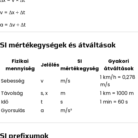
Δx = v × Δt
v = Δx ÷ Δt
a = Δv ÷ Δt
SI mértékegységek és átváltások
Fizikai
SI
Gyakori
Jelölés
mennyiség
mértékegység
átváltások
1 km/h = 0,278
Sebesség
v
m/s
m/s
Távolság
s, x
m
1 km = 1000 m
Idő
t
s
1 min = 60 s
Gyorsulás
a
m/s²
SI prefixumok