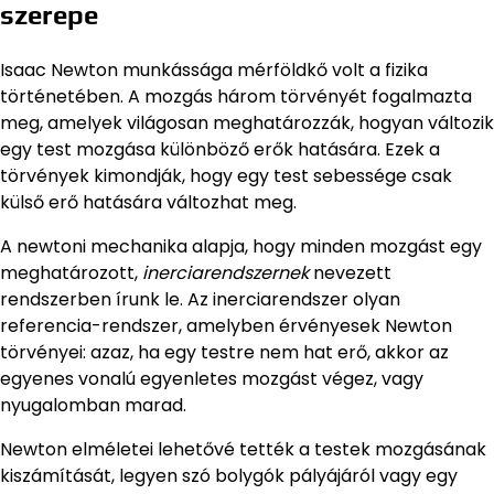
szerepe
Isaac Newton munkássága mérföldkő volt a fizika
történetében. A mozgás három törvényét fogalmazta
meg, amelyek világosan meghatározzák, hogyan változik
egy test mozgása különböző erők hatására. Ezek a
törvények kimondják, hogy egy test sebessége csak
külső erő hatására változhat meg.
A newtoni mechanika alapja, hogy minden mozgást egy
meghatározott,
inerciarendszernek
nevezett
rendszerben írunk le. Az inerciarendszer olyan
referencia-rendszer, amelyben érvényesek Newton
törvényei: azaz, ha egy testre nem hat erő, akkor az
egyenes vonalú egyenletes mozgást végez, vagy
nyugalomban marad.
Newton elméletei lehetővé tették a testek mozgásának
kiszámítását, legyen szó bolygók pályájáról vagy egy