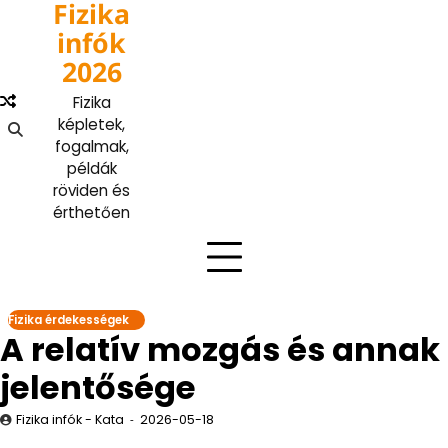
Fizika
Skip
to
infók
content
2026
Fizika
képletek,
fogalmak,
példák
röviden és
érthetően
Fizika érdekességek
A relatív mozgás és annak
jelentősége
Fizika infók - Kata
2026-05-18