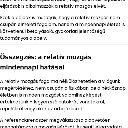
eljárások is alkalmazzák a relatív mozgás elvét.
Ezek a példák is mutatják, hogy a relatív mozgás nem
csupán elméleti fogalom, hanem a mindennapi életet is
közvetlenül befolyásoló, gyakorlati jelentőségű
tudományos alapelv.
Összegzés: a relatív mozgás
mindennapi hatásai
A relatív mozgás fogalma nélkülözhetetlen a világunk
megértéséhez. Nem csupán a fizikában, de a hétköznapi
életben is minden mozgást valamihez képest
értelmezünk – legyen szó autókról, vonatokról,
repülőkről vagy akár az űrhajózásról.
A referenciarendszer megválasztása alapvetően
meghatározza a mozgás leírását, és segít eligazodni a