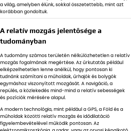
a világ, amelyben élünk, sokkal összetettebb, mint azt
korábban gondoltuk.
A relatív mozgás jelentősége a
tudományban
A tudomány számos területén nélkülözhetetlen a relatív
mozgás fogalmának megértése. Az űrkutatás például
elképzelhetetlen lenne anélkül, hogy pontosan ki
tudnánk számítani a műholdak, űrhajók és bolygók
egymáshoz viszonyított mozgását. A navigáció, a
repülés, a közlekedés mind-mind a relatív sebességek
és pozíciók mérésére alapul.
A modern technológia, mint például a GPS, a Föld és a
műholdak közötti relatív mozgás és idődilatáció
figyelembevételével működik pontosan. Az
elektronmikroszkópia, a radar, vagy az orvosi képalkotó