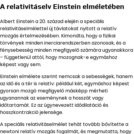
A relativitáselv Einstein elméletében
Albert Einstein a 20. század elején a speciális
relativitáselmélettel új távlatokat nyitott a relatív
mozgás értelmezésében. Kimondta, hogy a fizikai
törvények minden inerciarendszerben azonosak, és a
fénysebesség minden megfigyelő számára ugyanakkora
– függetlenül attól, hogy mozognak-e egymáshoz
képest vagy sem.
Einstein elmélete szerint nemcsak a sebességek, hanem
az idő és a tér is relatív: például két, egymáshoz képest
gyorsan mozgó megfigyelő másképp mérheti
ugyanannak az eseménynek a hosszát vagy
időtartamát. Ez az úgynevezett idődilatáció és
hosszkontrakció jelensége.
A speciális relativitáselmélet tehát tovább bővítette a
newtoni relatív mozgás fogalmát, és megmutatta, hogy