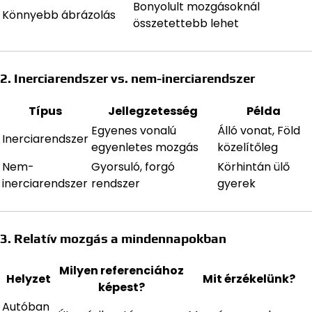
Bonyolult mozgásoknál
Könnyebb ábrázolás
összetettebb lehet
2. Inerciarendszer vs. nem-inerciarendszer
Típus
Jellegzetesség
Példa
Egyenes vonalú
Álló vonat, Föld
Inerciarendszer
egyenletes mozgás
közelítőleg
Nem-
Gyorsuló, forgó
Körhintán ülő
inerciarendszer
rendszer
gyerek
3. Relatív mozgás a mindennapokban
Milyen referenciához
Helyzet
Mit érzékelünk?
képest?
Autóban