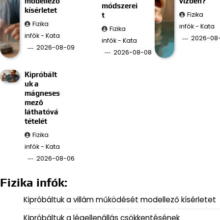
modellező
vízben?
módszerei
kísérletet
Fizika
t
Fizika
infók - Kata
Fizika
infók - Kata
2026-08
infók - Kata
2026-08-09
2026-08-08
Kipróbált
uk a
mágneses
mező
láthatóvá
tételét
Fizika
infók - Kata
2026-08-06
Fizika infók:
Kipróbáltuk a villám működését modellező kísérletet
Kipróbáltuk a légellenállás csökkentésének