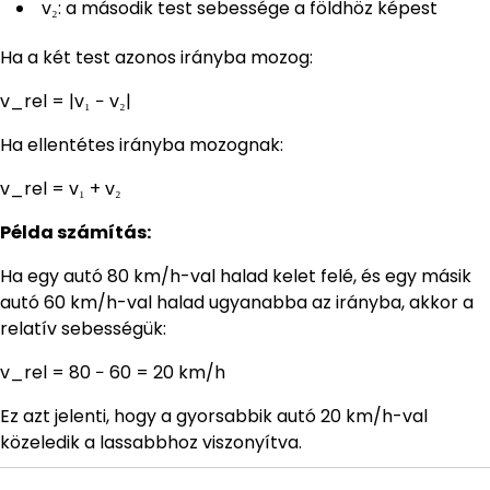
v₂: a második test sebessége a földhöz képest
Ha a két test azonos irányba mozog:
v_rel = |v₁ − v₂|
Ha ellentétes irányba mozognak:
v_rel = v₁ + v₂
Példa számítás:
Ha egy autó 80 km/h-val halad kelet felé, és egy másik
autó 60 km/h-val halad ugyanabba az irányba, akkor a
relatív sebességük:
v_rel = 80 − 60 = 20 km/h
Ez azt jelenti, hogy a gyorsabbik autó 20 km/h-val
közeledik a lassabbhoz viszonyítva.