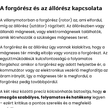
A forgórész és az állórész kapcsolata
A villanymotorban a forgórész (rotor) az, ami elfordul,
míg az állórész (sztátor) rögzített. Az állórészben vagy
állandó mágnesek, vagy elektromágnesek találhatók,
amik létrehozzák a szükséges mágneses teret.
A forgórész és az állórész úgy vannak kialakítva, hogy a
mágneses tér mindig eltolja vagy vonzza a forgórészt. Az
együttműködésük kulcsfontosságú a folyamatos
forgáshoz: amikor a forgórész egy adott helyzetbe ér, a
kommutátor vagy az elektronikus vezérlő megfordítja az
áram irányát, így a mágneses tér is megfordul, a
forgórész pedig továbbpördül.
A két rész közötti precíz kölcsönhatás biztosítja, hogy
a
mozgás szabályos, folyamatos és hatékony
legyen
– ezért kritikus a pontos szerelés és a megfelelő