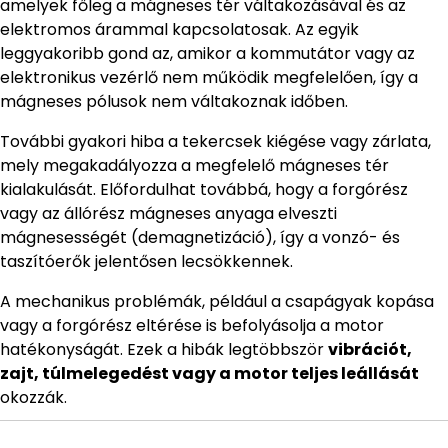
amelyek főleg a mágneses tér váltakozásával és az
elektromos árammal kapcsolatosak. Az egyik
leggyakoribb gond az, amikor a kommutátor vagy az
elektronikus vezérlő nem működik megfelelően, így a
mágneses pólusok nem váltakoznak időben.
További gyakori hiba a tekercsek kiégése vagy zárlata,
mely megakadályozza a megfelelő mágneses tér
kialakulását. Előfordulhat továbbá, hogy a forgórész
vagy az állórész mágneses anyaga elveszti
mágnesességét (demagnetizáció), így a vonzó- és
taszítóerők jelentősen lecsökkennek.
A mechanikus problémák, például a csapágyak kopása
vagy a forgórész eltérése is befolyásolja a motor
hatékonyságát. Ezek a hibák legtöbbször
vibrációt,
zajt, túlmelegedést vagy a motor teljes leállását
okozzák.