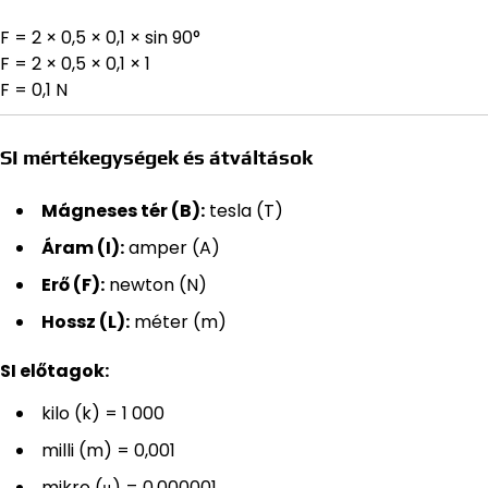
F = 2 × 0,5 × 0,1 × sin 90°
F = 2 × 0,5 × 0,1 × 1
F = 0,1 N
SI mértékegységek és átváltások
Mágneses tér (B):
tesla (T)
Áram (I):
amper (A)
Erő (F):
newton (N)
Hossz (L):
méter (m)
SI előtagok:
kilo (k) = 1 000
milli (m) = 0,001
mikro (μ) = 0,000001