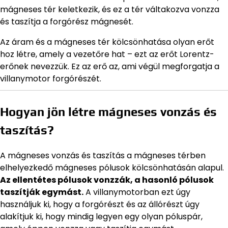
mágneses tér keletkezik, és ez a tér váltakozva vonzza
és taszítja a forgórész mágnesét.
Az áram és a mágneses tér kölcsönhatása olyan erőt
hoz létre, amely a vezetőre hat – ezt az erőt Lorentz-
erőnek nevezzük. Ez az erő az, ami végül megforgatja a
villanymotor forgórészét.
Hogyan jön létre mágneses vonzás és
taszítás?
A mágneses vonzás és taszítás a mágneses térben
elhelyezkedő mágneses pólusok kölcsönhatásán alapul.
Az ellentétes pólusok vonzzák, a hasonló pólusok
taszítják egymást.
A villanymotorban ezt úgy
használjuk ki, hogy a forgórészt és az állórészt úgy
alakítjuk ki, hogy mindig legyen egy olyan póluspár,