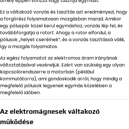
amely éppen vonzza vagy taszítja egymást.
Ez a váltakozó vonzás és taszítás azt eredményezi, hogy
a forgórész folyamatosan mozgásban marad. Amikor
egy póluspár közel kerül egymáshoz, vonzás lép fel, és
továbbforgatja a rotort. Ahogy a rotor elfordul, a
pólusok „helyet cserélnek”, és a vonzás taszítássá válik,
így a mozgás folyamatos.
Az egész folyamatot az elektromos áram irányának
változtatásával vezéreljük. Ezért van szükség egy olyan
kapcsolórendszerre a motorban (például
kommutátorra), ami gondoskodik arról, hogy mindig a
megfelelő pólusok legyenek egymás közelében a
megfelelő időben.
Az elektromágnesek váltakozó
működése