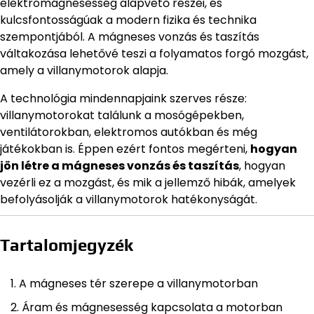
elektromágnesesség alapvető részei, és
kulcsfontosságúak a modern fizika és technika
szempontjából. A mágneses vonzás és taszítás
váltakozása lehetővé teszi a folyamatos forgó mozgást,
amely a villanymotorok alapja.
A technológia mindennapjaink szerves része:
villanymotorokat találunk a mosógépekben,
ventilátorokban, elektromos autókban és még
játékokban is. Éppen ezért fontos megérteni,
hogyan
jön létre a mágneses vonzás és taszítás
, hogyan
vezérli ez a mozgást, és mik a jellemző hibák, amelyek
befolyásolják a villanymotorok hatékonyságát.
Tartalomjegyzék
A mágneses tér szerepe a villanymotorban
Áram és mágnesesség kapcsolata a motorban