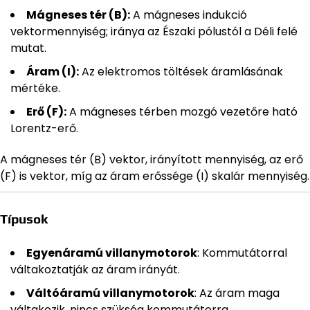
Mágneses tér (B):
A mágneses indukció
vektormennyiség; iránya az Északi pólustól a Déli felé
mutat.
Áram (I):
Az elektromos töltések áramlásának
mértéke.
Erő (F):
A mágneses térben mozgó vezetőre ható
Lorentz-erő.
A mágneses tér (B) vektor, irányított mennyiség, az erő
(F) is vektor, míg az áram erőssége (I) skalár mennyiség.
Típusok
Egyenáramú villanymotorok
: Kommutátorral
váltakoztatják az áram irányát.
Váltóáramú villanymotorok
: Az áram maga
váltakozik, nincs szükség kommutátorra.