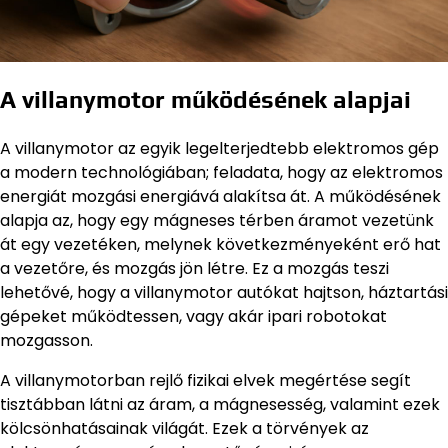
A villanymotor működésének alapjai
A villanymotor az egyik legelterjedtebb elektromos gép
a modern technológiában; feladata, hogy az elektromos
energiát mozgási energiává alakítsa át. A működésének
alapja az, hogy egy mágneses térben áramot vezetünk
át egy vezetéken, melynek következményeként erő hat
a vezetőre, és mozgás jön létre. Ez a mozgás teszi
lehetővé, hogy a villanymotor autókat hajtson, háztartási
gépeket működtessen, vagy akár ipari robotokat
mozgasson.
A villanymotorban rejlő fizikai elvek megértése segít
tisztábban látni az áram, a mágnesesség, valamint ezek
kölcsönhatásainak világát. Ezek a törvények az