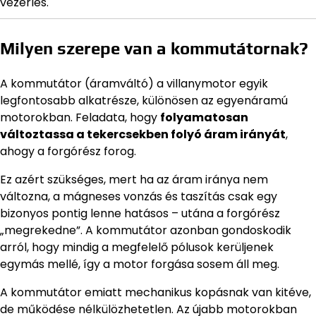
vezérlés.
Milyen szerepe van a kommutátornak?
A kommutátor (áramváltó) a villanymotor egyik
legfontosabb alkatrésze, különösen az egyenáramú
motorokban. Feladata, hogy
folyamatosan
változtassa a tekercsekben folyó áram irányát
,
ahogy a forgórész forog.
Ez azért szükséges, mert ha az áram iránya nem
változna, a mágneses vonzás és taszítás csak egy
bizonyos pontig lenne hatásos – utána a forgórész
„megrekedne”. A kommutátor azonban gondoskodik
arról, hogy mindig a megfelelő pólusok kerüljenek
egymás mellé, így a motor forgása sosem áll meg.
A kommutátor emiatt mechanikus kopásnak van kitéve,
de működése nélkülözhetetlen. Az újabb motorokban