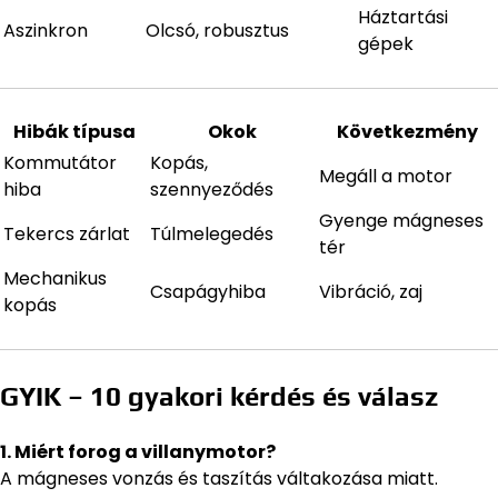
Háztartási
Aszinkron
Olcsó, robusztus
gépek
Hibák típusa
Okok
Következmény
Kommutátor
Kopás,
Megáll a motor
hiba
szennyeződés
Gyenge mágneses
Tekercs zárlat
Túlmelegedés
tér
Mechanikus
Csapágyhiba
Vibráció, zaj
kopás
GYIK – 10 gyakori kérdés és válasz
1. Miért forog a villanymotor?
A mágneses vonzás és taszítás váltakozása miatt.