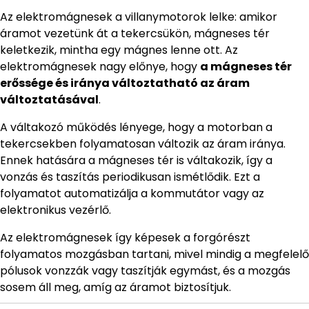
Az elektromágnesek a villanymotorok lelke: amikor
áramot vezetünk át a tekercsükön, mágneses tér
keletkezik, mintha egy mágnes lenne ott. Az
elektromágnesek nagy előnye, hogy
a mágneses tér
erőssége és iránya változtatható az áram
változtatásával
.
A váltakozó működés lényege, hogy a motorban a
tekercsekben folyamatosan változik az áram iránya.
Ennek hatására a mágneses tér is váltakozik, így a
vonzás és taszítás periodikusan ismétlődik. Ezt a
folyamatot automatizálja a kommutátor vagy az
elektronikus vezérlő.
Az elektromágnesek így képesek a forgórészt
folyamatos mozgásban tartani, mivel mindig a megfelelő
pólusok vonzzák vagy taszítják egymást, és a mozgás
sosem áll meg, amíg az áramot biztosítjuk.