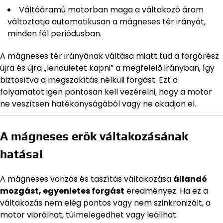
Váltóáramú motorban maga a váltakozó áram
változtatja automatikusan a mágneses tér irányát,
minden fél periódusban.
A mágneses tér irányának váltása miatt tud a forgórész
újra és újra „lendületet kapni” a megfelelő irányban, így
biztosítva a megszakítás nélküli forgást. Ezt a
folyamatot igen pontosan kell vezérelni, hogy a motor
ne veszítsen hatékonyságából vagy ne akadjon el.
A mágneses erők váltakozásának
hatásai
A mágneses vonzás és taszítás váltakozása
állandó
mozgást, egyenletes forgást
eredményez. Ha ez a
váltakozás nem elég pontos vagy nem szinkronizált, a
motor vibrálhat, túlmelegedhet vagy leállhat.