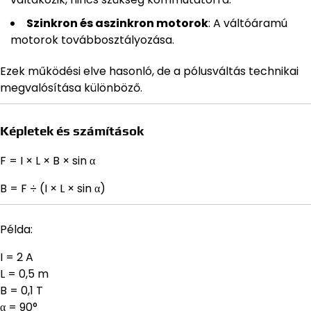
Szinkron és aszinkron motorok
: A váltóáramú
motorok továbbosztályozása.
Ezek működési elve hasonló, de a pólusváltás technikai
megvalósítása különböző.
Képletek és számítások
F = I × L × B × sin α
B = F ÷ (I × L × sin α)
Példa:
I = 2 A
L = 0,5 m
B = 0,1 T
α = 90°