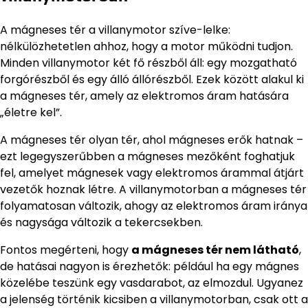
A mágneses tér a villanymotor szíve-lelke:
nélkülözhetetlen ahhoz, hogy a motor működni tudjon.
Minden villanymotor két fő részből áll: egy mozgatható
forgórészből és egy álló állórészből. Ezek között alakul ki
a mágneses tér, amely az elektromos áram hatására
„életre kel”.
A mágneses tér olyan tér, ahol mágneses erők hatnak –
ezt legegyszerűbben a mágneses mezőként foghatjuk
fel, amelyet mágnesek vagy elektromos árammal átjárt
vezetők hoznak létre. A villanymotorban a mágneses tér
folyamatosan változik, ahogy az elektromos áram iránya
és nagysága változik a tekercsekben.
Fontos megérteni, hogy
a mágneses tér nem látható
,
de hatásai nagyon is érezhetők: például ha egy mágnes
közelébe teszünk egy vasdarabot, az elmozdul. Ugyanez
a jelenség történik kicsiben a villanymotorban, csak ott a