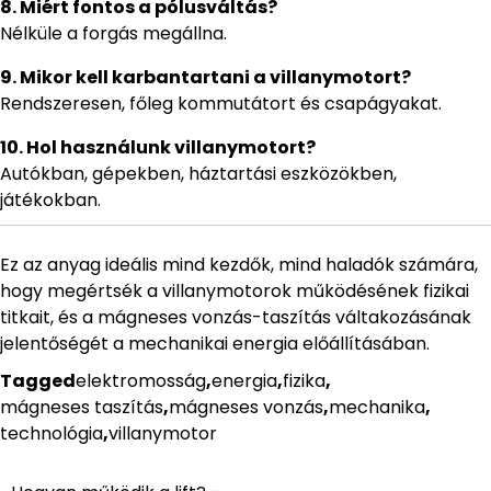
8. Miért fontos a pólusváltás?
Nélküle a forgás megállna.
9. Mikor kell karbantartani a villanymotort?
Rendszeresen, főleg kommutátort és csapágyakat.
10. Hol használunk villanymotort?
Autókban, gépekben, háztartási eszközökben,
játékokban.
Ez az anyag ideális mind kezdők, mind haladók számára,
hogy megértsék a villanymotorok működésének fizikai
titkait, és a mágneses vonzás-taszítás váltakozásának
jelentőségét a mechanikai energia előállításában.
Tagged
elektromosság
,
energia
,
fizika
,
mágneses taszítás
,
mágneses vonzás
,
mechanika
,
technológia
,
villanymotor