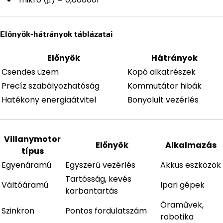
Előnyök-hátrányok táblázatai
Előnyök
Hátrányok
Csendes üzem
Kopó alkatrészek
Precíz szabályozhatóság
Kommutátor hibák
Hatékony energiaátvitel
Bonyolult vezérlés
Villanymotor
Előnyök
Alkalmazás
típus
Egyenáramú
Egyszerű vezérlés
Akkus eszközök
Tartósság, kevés
Váltóáramú
Ipari gépek
karbantartás
Óraművek,
Szinkron
Pontos fordulatszám
robotika