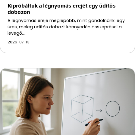
Kipróbáltuk a légnyomás erejét egy üdítős
dobozon
A légnyomás ereje meglepőbb, mint gondolnánk: egy
üres, meleg üdítős dobozt könnyedén összeprésel a
levegő,…
2026-07-13