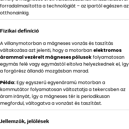
forradalmasította a technológiát – az ipartól egészen az
otthonainkig.
Fizikai definíció
A villanymotorban a mágneses vonzás és taszítás
váltakozása azt jelenti, hogy a motorban
elektromos
árammal vezérelt mágneses pólusok
folyamatosan
egymás felé vagy egymástól eltolva helyezkednek el, így
a forgórész állandó mozgásban marad.
Példa:
Egy egyszerű egyenáramú motorban a
kommutátor folyamatosan változtatja a tekercsben az
áram irányát, így a mágneses tér is periodikusan
megfordul, váltogatva a vonzást és taszítást.
Jellemzők, jelölések