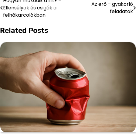
Hogyan működik a lift? –
Bejegyzés
Az erő – gyakorló
Ellensúlyok és csigák a
feladatok
navigáció
felhőkarcolókban
Related Posts