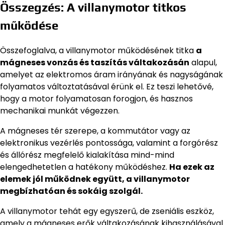
Összegzés: A villanymotor titkos
működése
Összefoglalva, a villanymotor működésének titka
a
mágneses vonzás és taszítás váltakozásán
alapul,
amelyet az elektromos áram irányának és nagyságának
folyamatos változtatásával érünk el. Ez teszi lehetővé,
hogy a motor folyamatosan forogjon, és hasznos
mechanikai munkát végezzen.
A mágneses tér szerepe, a kommutátor vagy az
elektronikus vezérlés pontossága, valamint a forgórész
és állórész megfelelő kialakítása mind-mind
elengedhetetlen a hatékony működéshez.
Ha ezek az
elemek jól működnek együtt, a villanymotor
megbízhatóan és sokáig szolgál.
A villanymotor tehát egy egyszerű, de zseniális eszköz,
amely a mágneses erők váltakozásának kihasználásával