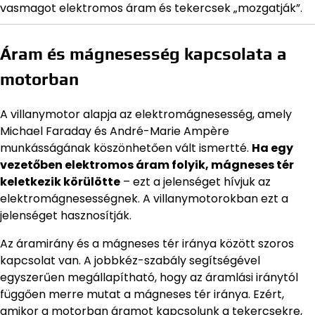
vasmagot elektromos áram és tekercsek „mozgatják”.
Áram és mágnesesség kapcsolata a
motorban
A villanymotor alapja az elektromágnesesség, amely
Michael Faraday és André-Marie Ampère
munkásságának köszönhetően vált ismertté.
Ha egy
vezetőben elektromos áram folyik, mágneses tér
keletkezik körülötte
– ezt a jelenséget hívjuk az
elektromágnesességnek. A villanymotorokban ezt a
jelenséget hasznosítják.
Az áramirány és a mágneses tér iránya között szoros
kapcsolat van. A jobbkéz-szabály segítségével
egyszerűen megállapítható, hogy az áramlási iránytól
függően merre mutat a mágneses tér iránya. Ezért,
amikor a motorban áramot kapcsolunk a tekercsekre,