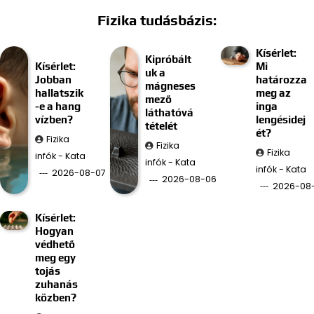
Fizika tudásbázis:
Kísérlet:
Kipróbált
Kísérlet:
Mi
uk a
Jobban
határozza
mágneses
hallatszik
meg az
mező
-e a hang
inga
láthatóvá
vízben?
lengésidej
tételét
ét?
Fizika
Fizika
Fizika
infók - Kata
infók - Kata
infók - Kata
2026-08-07
2026-08-06
2026-08
Kísérlet:
Hogyan
védhető
meg egy
tojás
zuhanás
közben?