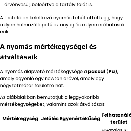
érvényesül, beleértve a tartály falát is.
A testekben keletkező nyomás tehát attól függ, hogy
milyen halmazállapotú az anyag és milyen erőhatások
érik.
A nyomás mértékegységei és
átváltásaik
A nyomás alapvető mértékegysége a
pascal
(
Pa
),
amely egyenlő egy newton erővel, amely egy
négyzetméter felületre hat.
Az alábbiakban bemutatjuk a leggyakoribb
mértékegységeket, valamint azok átváltásait:
Felhasználá
Mértékegység
Jelölés
Egyenértékűség
terület
Hivatalos SI