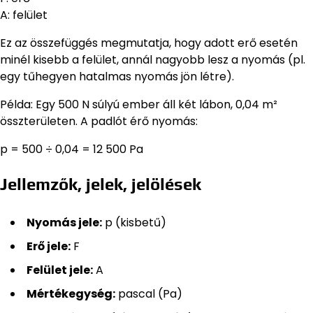
A: felület
Ez az összefüggés megmutatja, hogy adott erő esetén
minél kisebb a felület, annál nagyobb lesz a nyomás (pl.
egy tűhegyen hatalmas nyomás jön létre).
Példa: Egy 500 N súlyú ember áll két lábon, 0,04 m²
összterületen. A padlót érő nyomás:
p = 500 ÷ 0,04 = 12 500 Pa
Jellemzők, jelek, jelölések
Nyomás jele:
p (kisbetű)
Erő jele:
F
Felület jele:
A
Mértékegység:
pascal (Pa)