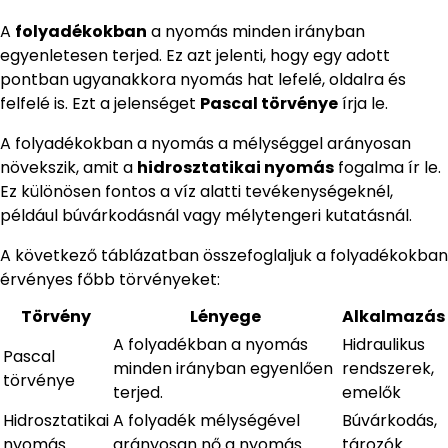
A
folyadékokban
a nyomás minden irányban
egyenletesen terjed. Ez azt jelenti, hogy egy adott
pontban ugyanakkora nyomás hat lefelé, oldalra és
felfelé is. Ezt a jelenséget
Pascal törvénye
írja le.
A folyadékokban a nyomás a mélységgel arányosan
növekszik, amit a
hidrosztatikai nyomás
fogalma ír le.
Ez különösen fontos a víz alatti tevékenységeknél,
például búvárkodásnál vagy mélytengeri kutatásnál.
A következő táblázatban összefoglaljuk a folyadékokban
érvényes főbb törvényeket:
Törvény
Lényege
Alkalmazás
A folyadékban a nyomás
Hidraulikus
Pascal
minden irányban egyenlően
rendszerek,
törvénye
terjed.
emelők
Hidrosztatikai
A folyadék mélységével
Búvárkodás,
nyomás
arányosan nő a nyomás.
tározók