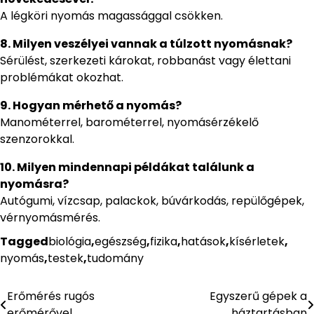
A légköri nyomás magassággal csökken.
8. Milyen veszélyei vannak a túlzott nyomásnak?
Sérülést, szerkezeti károkat, robbanást vagy élettani
problémákat okozhat.
9. Hogyan mérhető a nyomás?
Manométerrel, barométerrel, nyomásérzékelő
szenzorokkal.
10. Milyen mindennapi példákat találunk a
nyomásra?
Autógumi, vízcsap, palackok, búvárkodás, repülőgépek,
vérnyomásmérés.
Tagged
biológia
,
egészség
,
fizika
,
hatások
,
kísérletek
,
nyomás
,
testek
,
tudomány
Erőmérés rugós
Egyszerű gépek a
Bejegyzés
erőmérővel
háztartásban