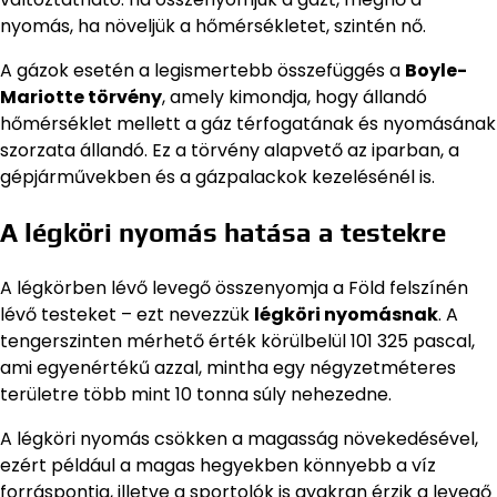
nyomás, ha növeljük a hőmérsékletet, szintén nő.
A gázok esetén a legismertebb összefüggés a
Boyle-
Mariotte törvény
, amely kimondja, hogy állandó
hőmérséklet mellett a gáz térfogatának és nyomásának
szorzata állandó. Ez a törvény alapvető az iparban, a
gépjárművekben és a gázpalackok kezelésénél is.
A légköri nyomás hatása a testekre
A légkörben lévő levegő összenyomja a Föld felszínén
lévő testeket – ezt nevezzük
légköri nyomásnak
. A
tengerszinten mérhető érték körülbelül 101 325 pascal,
ami egyenértékű azzal, mintha egy négyzetméteres
területre több mint 10 tonna súly nehezedne.
A légköri nyomás csökken a magasság növekedésével,
ezért például a magas hegyekben könnyebb a víz
forráspontja, illetve a sportolók is gyakran érzik a levegő