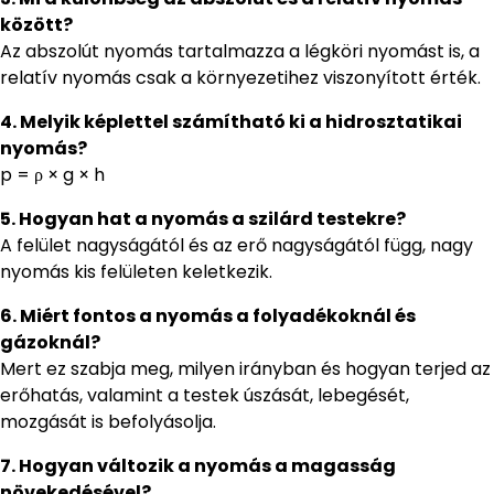
között?
Az abszolút nyomás tartalmazza a légköri nyomást is, a
relatív nyomás csak a környezetihez viszonyított érték.
4. Melyik képlettel számítható ki a hidrosztatikai
nyomás?
p = ρ × g × h
5. Hogyan hat a nyomás a szilárd testekre?
A felület nagyságától és az erő nagyságától függ, nagy
nyomás kis felületen keletkezik.
6. Miért fontos a nyomás a folyadékoknál és
gázoknál?
Mert ez szabja meg, milyen irányban és hogyan terjed az
erőhatás, valamint a testek úszását, lebegését,
mozgását is befolyásolja.
7. Hogyan változik a nyomás a magasság
növekedésével?