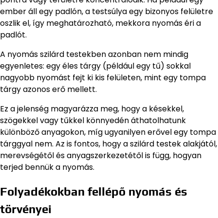
ember áll egy padlón, a testsúlya egy bizonyos felületre
oszlik el, így meghatározható, mekkora nyomás éri a
padlót.
A nyomás szilárd testekben azonban nem mindig
egyenletes: egy éles tárgy (például egy tű) sokkal
nagyobb nyomást fejt ki kis felületen, mint egy tompa
tárgy azonos erő mellett.
Ez a jelenség magyarázza meg, hogy a késekkel,
szögekkel vagy tűkkel könnyedén áthatolhatunk
különböző anyagokon, míg ugyanilyen erővel egy tompa
tárggyal nem. Az is fontos, hogy a szilárd testek alakjától,
merevségétől és anyagszerkezetétől is függ, hogyan
terjed bennük a nyomás.
Folyadékokban fellépő nyomás és
törvényei