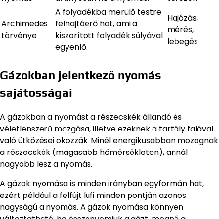
A folyadékba merülő testre
Hajózás,
Archimedes
felhajtóerő hat, ami a
mérés,
törvénye
kiszorított folyadék súlyával
lebegés
egyenlő.
Gázokban jelentkező nyomás
sajátosságai
A gázokban a nyomást a részecskék állandó és
véletlenszerű mozgása, illetve ezeknek a tartály falával
való ütközései okozzák. Minél energikusabban mozognak
a részecskék (magasabb hőmérsékleten), annál
nagyobb lesz a nyomás.
A gázok nyomása is minden irányban egyformán hat,
ezért például a felfújt lufi minden pontján azonos
nagyságú a nyomás. A gázok nyomása könnyen
változtatható: ha összenyomjuk a gázt, megnő a