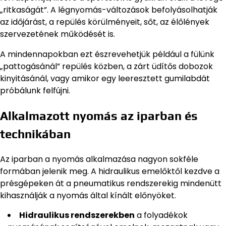
„ritkaságát”. A légnyomás-változások befolyásolhatják
az időjárást, a repülés körülményeit, sőt, az élőlények
szervezetének működését is.
A mindennapokban ezt észrevehetjük például a fülünk
„pattogásánál” repülés közben, a zárt üdítős dobozok
kinyitásánál, vagy amikor egy leeresztett gumilabdát
próbálunk felfújni.
Alkalmazott nyomás az iparban és
technikában
Az iparban a nyomás alkalmazása nagyon sokféle
formában jelenik meg. A hidraulikus emelőktől kezdve a
présgépeken át a pneumatikus rendszerekig mindenütt
kihasználják a nyomás által kínált előnyöket.
Hidraulikus rendszerekben
a folyadékok