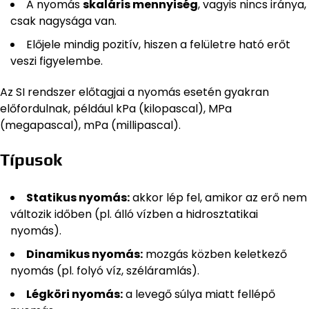
A nyomás
skaláris mennyiség
, vagyis nincs iránya,
csak nagysága van.
Előjele mindig pozitív, hiszen a felületre ható erőt
veszi figyelembe.
Az SI rendszer előtagjai a nyomás esetén gyakran
előfordulnak, például kPa (kilopascal), MPa
(megapascal), mPa (millipascal).
Típusok
Statikus nyomás:
akkor lép fel, amikor az erő nem
változik időben (pl. álló vízben a hidrosztatikai
nyomás).
Dinamikus nyomás:
mozgás közben keletkező
nyomás (pl. folyó víz, széláramlás).
Légköri nyomás:
a levegő súlya miatt fellépő