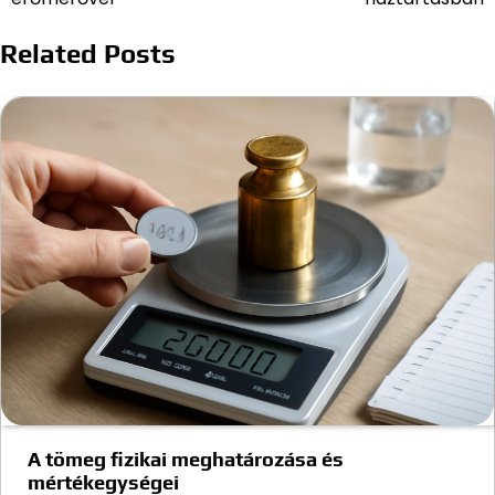
navigáció
Related Posts
A tömeg fizikai meghatározása és
mértékegységei