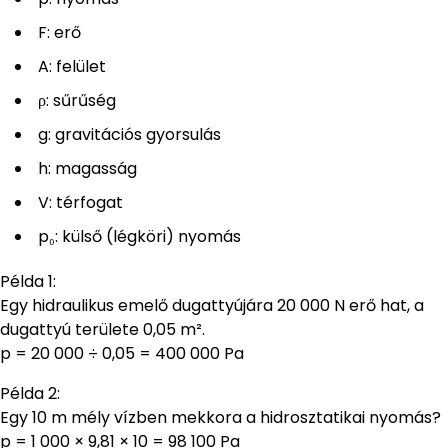
F: erő
A: felület
ρ: sűrűség
g: gravitációs gyorsulás
h: magasság
V: térfogat
p₀: külső (légköri) nyomás
Példa 1:
Egy hidraulikus emelő dugattyújára 20 000 N erő hat, a
dugattyú területe 0,05 m².
p = 20 000 ÷ 0,05 = 400 000 Pa
Példa 2:
Egy 10 m mély vízben mekkora a hidrosztatikai nyomás?
p = 1 000 × 9,81 × 10 = 98 100 Pa