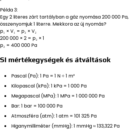
Példa 3:
Egy 2 literes zárt tartályban a gáz nyomása 200 000 Pa,
összenyomjuk 1 literre. Mekkora az új nyomás?
p₁ × V₁ = p₂ × V₂
200 000 × 2 = p₂ × 1
p₂ = 400 000 Pa
SI mértékegységek és átváltások
Pascal (Pa): 1 Pa = 1 N ÷ 1 m²
Kilopascal (kPa): 1 kPa = 1 000 Pa
Megapascal (MPa): 1 MPa = 1 000 000 Pa
Bar: 1 bar = 100 000 Pa
Atmoszféra (atm): 1 atm = 101 325 Pa
Higanymilliméter (mmHg): 1 mmHg ≈ 133,322 Pa