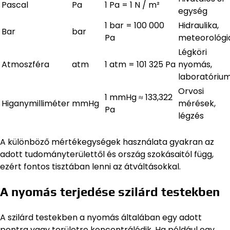
Pascal
Pa
1 Pa = 1 N / m²
egység
1 bar = 100 000
Hidraulika,
Bar
bar
Pa
meteorológi
Légköri
Atmoszféra
atm
1 atm = 101 325 Pa
nyomás,
laboratóriu
Orvosi
1 mmHg ≈ 133,322
Higanymilliméter
mmHg
mérések,
Pa
légzés
A különböző mértékegységek használata gyakran az
adott tudományterülettől és ország szokásaitól függ,
ezért fontos tisztában lenni az átváltásokkal.
A nyomás terjedése szilárd testekben
A szilárd testekben a nyomás általában egy adott
pontra vagy területre koncentrálódik. Ha például egy