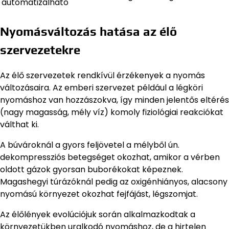
automatizálható
Nyomásváltozás hatása az élő
szervezetekre
Az élő szervezetek rendkívül érzékenyek a nyomás
változásaira. Az emberi szervezet például a légköri
nyomáshoz van hozzászokva, így minden jelentős eltérés
(nagy magasság, mély víz) komoly fiziológiai reakciókat
válthat ki.
A búvároknál a gyors feljövetel a mélyből ún.
dekompressziós betegséget okozhat, amikor a vérben
oldott gázok gyorsan buborékokat képeznek.
Magashegyi túrázóknál pedig az oxigénhiányos, alacsony
nyomású környezet okozhat fejfájást, légszomjat.
Az élőlények evolúciójuk során alkalmazkodtak a
környezetükben uralkodó nyomáshoz, de a hirtelen