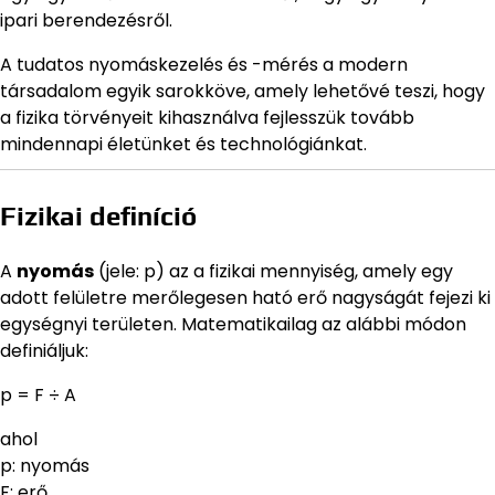
ipari berendezésről.
A tudatos nyomáskezelés és -mérés a modern
társadalom egyik sarokköve, amely lehetővé teszi, hogy
a fizika törvényeit kihasználva fejlesszük tovább
mindennapi életünket és technológiánkat.
Fizikai definíció
A
nyomás
(jele: p) az a fizikai mennyiség, amely egy
adott felületre merőlegesen ható erő nagyságát fejezi ki
egységnyi területen. Matematikailag az alábbi módon
definiáljuk:
p = F ÷ A
ahol
p: nyomás
F: erő