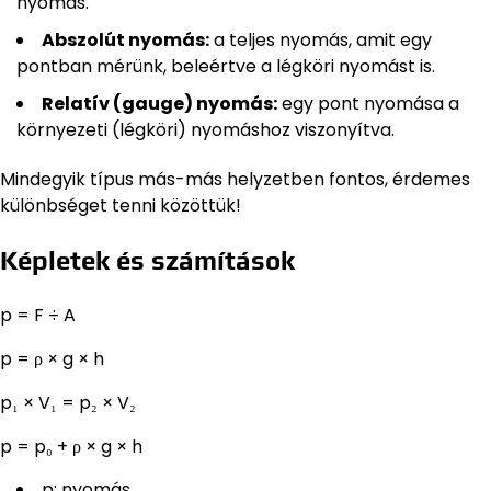
nyomás.
Abszolút nyomás:
a teljes nyomás, amit egy
pontban mérünk, beleértve a légköri nyomást is.
Relatív (gauge) nyomás:
egy pont nyomása a
környezeti (légköri) nyomáshoz viszonyítva.
Mindegyik típus más-más helyzetben fontos, érdemes
különbséget tenni közöttük!
Képletek és számítások
p = F ÷ A
p = ρ × g × h
p₁ × V₁ = p₂ × V₂
p = p₀ + ρ × g × h
p: nyomás