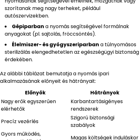
nyomásának segítségével emelnek, mozgatnak vagy
szorítanak meg nagy terheket, például
autószervizekben.
Gépiparban
a nyomás segítségével formálnak
anyagokat (pl. sajtolás, fröccsöntés).
Élelmiszer- és gyógyszeriparban
a túlnyomásos
sterilizálás elengedhetetlen az egészségügyi biztonság
érdekében.
Az alábbi táblázat bemutatja a nyomás ipari
alkalmazásának előnyeit és hátrányait:
Előnyök
Hátrányok
Nagy erők egyszerűen
Karbantartásigényes
elérhetők
rendszerek
Szigorú biztonsági
Precíz vezérlés
szabályok
Gyors működés,
Magas költségek induláskor