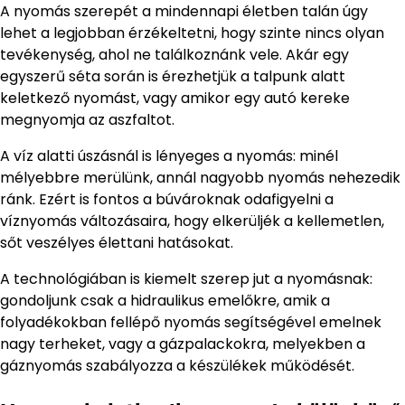
A nyomás szerepét a mindennapi életben talán úgy
lehet a legjobban érzékeltetni, hogy szinte nincs olyan
tevékenység, ahol ne találkoznánk vele. Akár egy
egyszerű séta során is érezhetjük a talpunk alatt
keletkező nyomást, vagy amikor egy autó kereke
megnyomja az aszfaltot.
A víz alatti úszásnál is lényeges a nyomás: minél
mélyebbre merülünk, annál nagyobb nyomás nehezedik
ránk. Ezért is fontos a búvároknak odafigyelni a
víznyomás változásaira, hogy elkerüljék a kellemetlen,
sőt veszélyes élettani hatásokat.
A technológiában is kiemelt szerep jut a nyomásnak:
gondoljunk csak a hidraulikus emelőkre, amik a
folyadékokban fellépő nyomás segítségével emelnek
nagy terheket, vagy a gázpalackokra, melyekben a
gáznyomás szabályozza a készülékek működését.