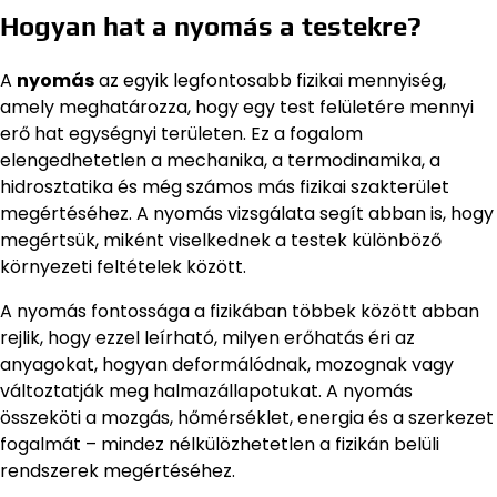
Hogyan hat a nyomás a testekre?
A
nyomás
az egyik legfontosabb fizikai mennyiség,
amely meghatározza, hogy egy test felületére mennyi
erő hat egységnyi területen. Ez a fogalom
elengedhetetlen a mechanika, a termodinamika, a
hidrosztatika és még számos más fizikai szakterület
megértéséhez. A nyomás vizsgálata segít abban is, hogy
megértsük, miként viselkednek a testek különböző
környezeti feltételek között.
A nyomás fontossága a fizikában többek között abban
rejlik, hogy ezzel leírható, milyen erőhatás éri az
anyagokat, hogyan deformálódnak, mozognak vagy
változtatják meg halmazállapotukat. A nyomás
összeköti a mozgás, hőmérséklet, energia és a szerkezet
fogalmát – mindez nélkülözhetetlen a fizikán belüli
rendszerek megértéséhez.