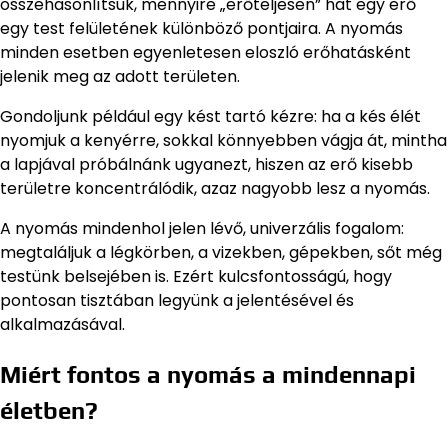
összehasonlítsuk, mennyire „erőteljesen” hat egy erő
egy test felületének különböző pontjaira. A nyomás
minden esetben egyenletesen eloszló erőhatásként
jelenik meg az adott területen.
Gondoljunk például egy kést tartó kézre: ha a kés élét
nyomjuk a kenyérre, sokkal könnyebben vágja át, mintha
a lapjával próbálnánk ugyanezt, hiszen az erő kisebb
területre koncentrálódik, azaz nagyobb lesz a nyomás.
A nyomás mindenhol jelen lévő, univerzális fogalom:
megtaláljuk a légkörben, a vizekben, gépekben, sőt még
testünk belsejében is. Ezért kulcsfontosságú, hogy
pontosan tisztában legyünk a jelentésével és
alkalmazásával.
Miért fontos a nyomás a mindennapi
életben?