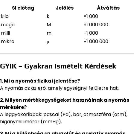
SI előtag
Jelölés
Átváltás
kilo
k
×1 000
mega
M
×1 000 000
milli
m
÷1 000
mikro
μ
÷1 000 000
GYIK – Gyakran Ismételt Kérdések
1. Mi a nyomás fizikai jelentése?
A nyomás az az erő, amely egységnyi felületre hat.
2. Milyen mértékegységeket használnak a nyomás
mérésére?
A leggyakoribbak: pascal (Pa), bar, atmoszféra (atm),
higanymilliméter (mmHg).
3. Mi a különbség az abszolút és a relatív nyomás