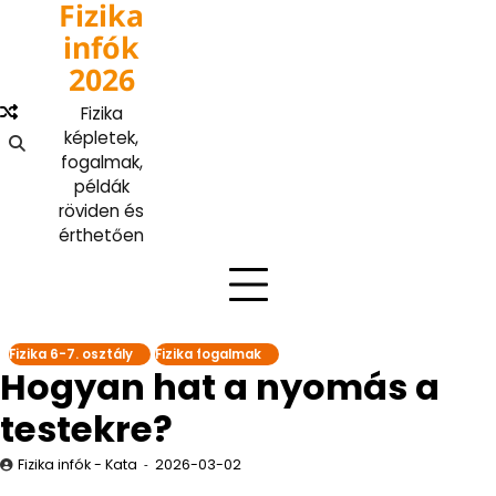
Fizika
Skip
to
infók
content
2026
Fizika
képletek,
fogalmak,
példák
röviden és
érthetően
Fizika 6-7. osztály
Fizika fogalmak
Hogyan hat a nyomás a
testekre?
Fizika infók - Kata
2026-03-02