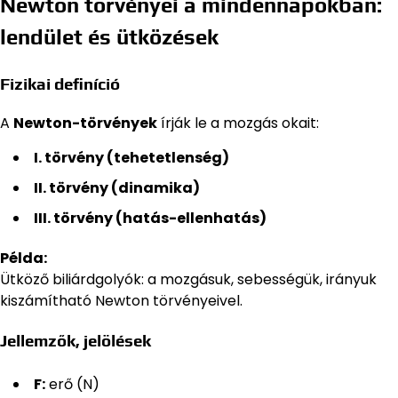
Newton törvényei a mindennapokban:
lendület és ütközések
Fizikai definíció
A
Newton-törvények
írják le a mozgás okait:
I. törvény (tehetetlenség)
II. törvény (dinamika)
III. törvény (hatás-ellenhatás)
Példa:
Ütköző biliárdgolyók: a mozgásuk, sebességük, irányuk
kiszámítható Newton törvényeivel.
Jellemzők, jelölések
F:
erő (N)