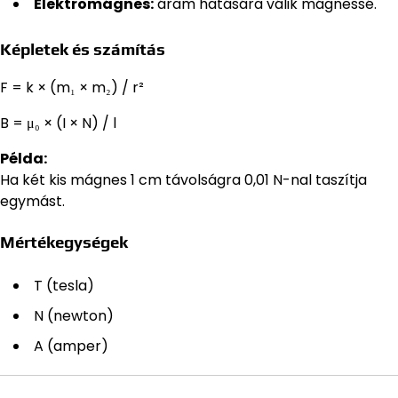
Elektromágnes:
áram hatására válik mágnessé.
Képletek és számítás
F = k × (m₁ × m₂) / r²
B = μ₀ × (I × N) / l
Példa:
Ha két kis mágnes 1 cm távolságra 0,01 N-nal taszítja
egymást.
Mértékegységek
T (tesla)
N (newton)
A (amper)