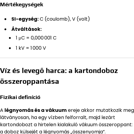
Mértékegységek
SI-egység:
C (coulomb), V (volt)
Átváltások:
1 μC = 0,000 001 C
1 kV = 1 000 V
Víz és levegő harca: a kartondoboz
összeroppantása
Fizikai definíció
A
légnyomás és a vákuum
ereje akkor mutatkozik meg
látványosan, ha egy vízben felforralt, majd lezárt
kartondobozt a hirtelen kialakuló vákuum összeroppant:
a doboz külsejét a légnyomás „összenyomja”.