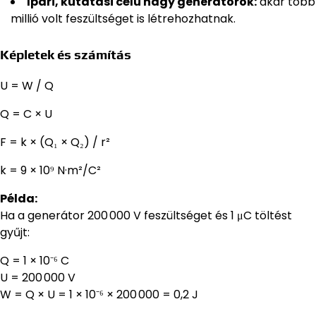
Ipari, kutatási célú nagy generátorok:
akár több
millió volt feszültséget is létrehozhatnak.
Képletek és számítás
U = W / Q
Q = C × U
F = k × (Q₁ × Q₂) / r²
k = 9 × 10⁹ N·m²/C²
Példa:
Ha a generátor 200 000 V feszültséget és 1 μC töltést
gyűjt:
Q = 1 × 10⁻⁶ C
U = 200 000 V
W = Q × U = 1 × 10⁻⁶ × 200 000 = 0,2 J