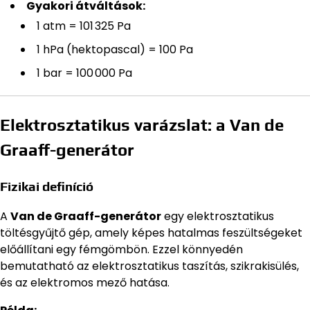
Gyakori átváltások:
1 atm = 101 325 Pa
1 hPa (hektopascal) = 100 Pa
1 bar = 100 000 Pa
Elektrosztatikus varázslat: a Van de
Graaff-generátor
Fizikai definíció
A
Van de Graaff-generátor
egy elektrosztatikus
töltésgyűjtő gép, amely képes hatalmas feszültségeket
előállítani egy fémgömbön. Ezzel könnyedén
bemutatható az elektrosztatikus taszítás, szikrakisülés,
és az elektromos mező hatása.