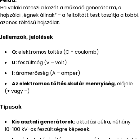
Példa:
Ha valaki ráteszi a kezét a működő generátorra, a
hajszálai „égnek állnak” – a feltöltött test taszítja a többi,
azonos töltésű hajszálat.
Jellemzők, jelölések
Q:
elektromos töltés (C – coulomb)
U:
feszültség (V – volt)
I:
áramerősség (A – amper)
Az elektromos töltés skalár mennyiség
, előjele
(+ vagy –)
Típusok
Kis asztali generátorok:
oktatási célra, néhány
10–100 kV-os feszültségre képesek.