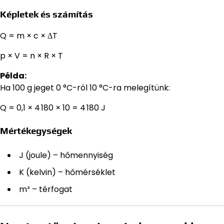
Képletek és számítás
Q = m × c × ΔT
p × V = n × R × T
Példa:
Ha 100 g jeget 0 °C-ról 10 °C-ra melegítünk:
Q = 0,1 × 4 180 × 10 = 4 180 J
Mértékegységek
J (joule) – hőmennyiség
K (kelvin) – hőmérséklet
m³ – térfogat