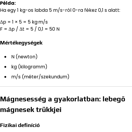
Példa:
Ha egy 1 kg-os labda 5 m/s-ról 0-ra fékez 0,1 s alatt:
Δp = 1 × 5 = 5 kg·m/s
F = Δp / Δt = 5 / 0,1 = 50 N
Mértékegységek
N (newton)
kg (kilogramm)
m/s (méter/szekundum)
Mágnesesség a gyakorlatban: lebegő
mágnesek trükkjei
Fizikai definíció