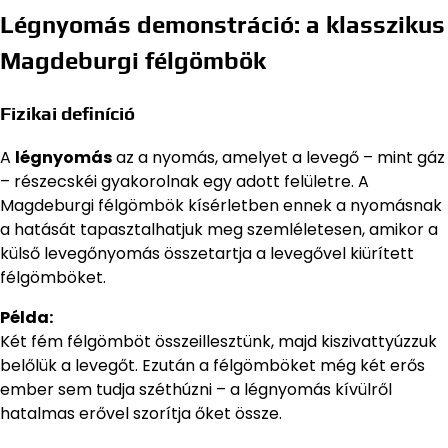
Légnyomás demonstráció: a klasszikus
Magdeburgi félgömbök
Fizikai definíció
A
légnyomás
az a nyomás, amelyet a levegő – mint gáz
– részecskéi gyakorolnak egy adott felületre. A
Magdeburgi félgömbök kísérletben ennek a nyomásnak
a hatását tapasztalhatjuk meg szemléletesen, amikor a
külső levegőnyomás összetartja a levegővel kiürített
félgömböket.
Példa:
Két fém félgömböt összeillesztünk, majd kiszivattyúzzuk
belőlük a levegőt. Ezután a félgömböket még két erős
ember sem tudja széthúzni – a légnyomás kívülről
hatalmas erővel szorítja őket össze.