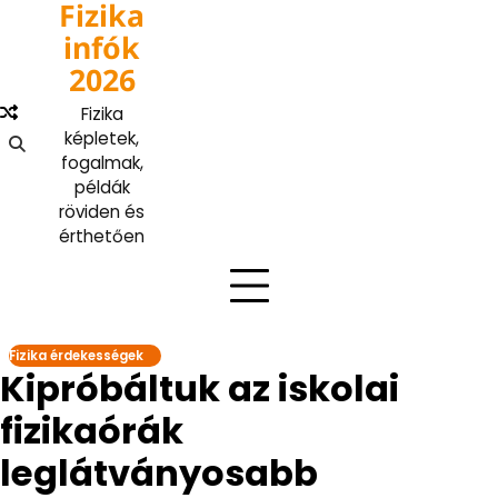
Fizika
Skip
to
infók
content
2026
Fizika
képletek,
fogalmak,
példák
röviden és
érthetően
Fizika érdekességek
Kipróbáltuk az iskolai
fizikaórák
leglátványosabb