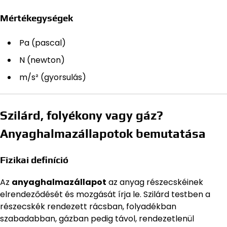
Mértékegységek
Pa (pascal)
N (newton)
m/s² (gyorsulás)
Szilárd, folyékony vagy gáz?
Anyaghalmazállapotok bemutatása
Fizikai definíció
Az
anyaghalmazállapot
az anyag részecskéinek
elrendeződését és mozgását írja le. Szilárd testben a
részecskék rendezett rácsban, folyadékban
szabadabban, gázban pedig távol, rendezetlenül