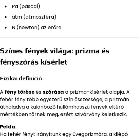
Pa (pascal)
atm (atmoszféra)
N (newton) az erőre
Színes fények világa: prizma és
fényszórás kísérlet
Fizikai definíció
A
fény törése
és
szórása
a prizma-kísérlet alapja. A
fehér fény több egyszerű szín összessége; a prizmán
áthaladva a különböző hullámhosszú fények eltérő
mértékben törnek meg, ezért szivárvány keletkezik.
Példa:
Ha fehér fényt irányítunk egy üvegprizmára, a kilépő