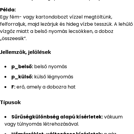
Példa:
Egy fém- vagy kartondobozt vízzel megtöltünk,
felforraljuk, majd lezárjuk és hideg vízbe tesszük. A lehűlő
vízgőz miatt a belső nyomás lecsökken, a doboz
„összeesik”.
Jellemzők, jelölések
p_belső:
belső nyomás
p_külső:
külső légnyomás
F:
erő, amely a dobozra hat
Típusok
Sűrűségkülönbség alapú kísérletek:
vákuum
vagy túlnyomás létrehozásával.