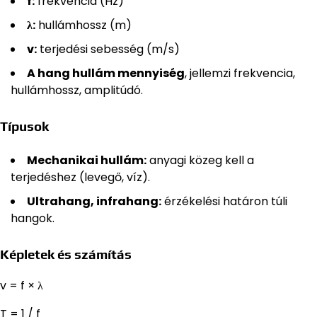
f:
frekvencia (Hz)
λ:
hullámhossz (m)
v:
terjedési sebesség (m/s)
A hang hullám mennyiség
, jellemzi frekvencia,
hullámhossz, amplitúdó.
Típusok
Mechanikai hullám:
anyagi közeg kell a
terjedéshez (levegő, víz).
Ultrahang, infrahang:
érzékelési határon túli
hangok.
Képletek és számítás
v = f × λ
T = 1 / f