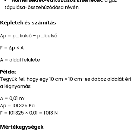
Hőmérséklet-változásos kísérletek:
a gáz
tágulása-összehúzódása révén.
Képletek és számítás
Δp = p_külső – p_belső
F = Δp × A
A = oldal felülete
Példa:
Tegyük fel, hogy egy 10 cm × 10 cm-es doboz oldalát éri
a légnyomás:
A = 0,01 m²
Δp = 101 325 Pa
F = 101 325 × 0,01 = 1 013 N
Mértékegységek