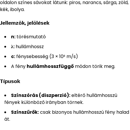
oldalon színes sávokat látunk: piros, narancs, sárga, zöld,
kék, ibolya.
Jellemzők, jelölések
n:
törésmutató
λ:
hullámhossz
c:
fénysebesség (3 × 10⁸ m/s)
A fény
hullámhosszfüggő
módon törik meg.
Típusok
Színszórás (diszperzió):
eltérő hullámhosszú
fények különböző irányban törnek.
Színszűrők:
csak bizonyos hullámhosszú fény halad
át.