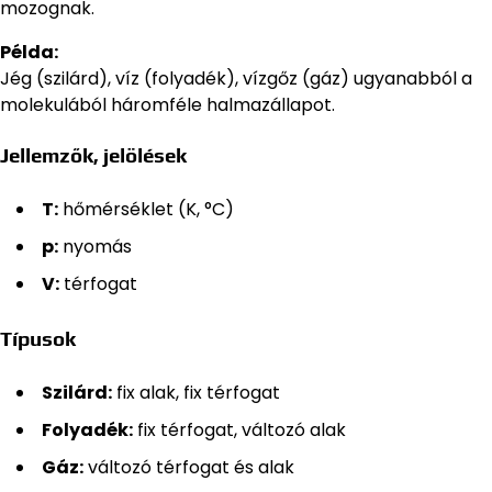
mozognak.
Példa:
Jég (szilárd), víz (folyadék), vízgőz (gáz) ugyanabból a
molekulából háromféle halmazállapot.
Jellemzők, jelölések
T:
hőmérséklet (K, °C)
p:
nyomás
V:
térfogat
Típusok
Szilárd:
fix alak, fix térfogat
Folyadék:
fix térfogat, változó alak
Gáz:
változó térfogat és alak