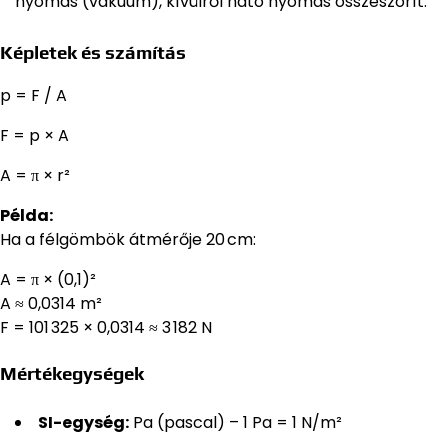
nyomás (vákuum), kívülről ható nyomás összeszorít.
Képletek és számítás
p = F / A
F = p × A
A = π × r²
Példa:
Ha a félgömbök átmérője 20 cm:
A = π × (0,1)²
A ≈ 0,0314 m²
F = 101 325 × 0,0314 ≈ 3 182 N
Mértékegységek
SI-egység:
Pa (pascal) – 1 Pa = 1 N/m²