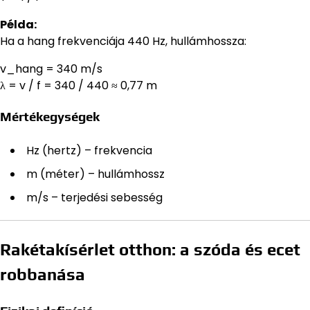
Példa:
Ha a hang frekvenciája 440 Hz, hullámhossza:
v_hang = 340 m/s
λ = v / f = 340 / 440 ≈ 0,77 m
Mértékegységek
Hz (hertz) – frekvencia
m (méter) – hullámhossz
m/s – terjedési sebesség
Rakétakísérlet otthon: a szóda és ecet
robbanása