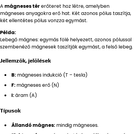
A
mágneses tér
erőteret hoz létre, amelyben
mágneses anyagokra erő hat. Két azonos pólus taszítja,
két ellentétes pólus vonzza egymást.
Példa:
Lebegő mágnes: egymás fölé helyezett, azonos pólussal
szembenéző mágnesek taszítják egymást, a felső lebeg.
Jellemzők, jelölések
B:
mágneses indukció (T – tesla)
F:
mágneses erő (N)
I:
áram (A)
Típusok
Állandó mágnes:
mindig mágneses.