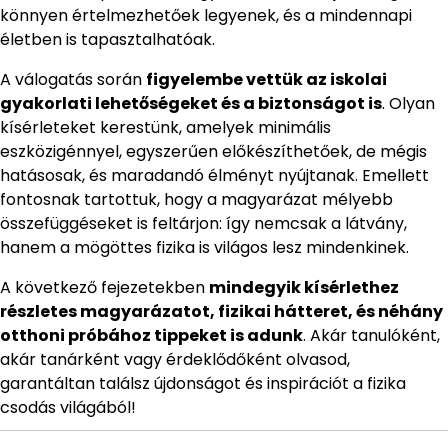
könnyen értelmezhetőek legyenek, és a mindennapi
életben is tapasztalhatóak.
A válogatás során
figyelembe vettük az iskolai
gyakorlati lehetőségeket és a biztonságot is
. Olyan
kísérleteket kerestünk, amelyek minimális
eszközigénnyel, egyszerűen előkészíthetőek, de mégis
hatásosak, és maradandó élményt nyújtanak. Emellett
fontosnak tartottuk, hogy a magyarázat mélyebb
összefüggéseket is feltárjon: így nemcsak a látvány,
hanem a mögöttes fizika is világos lesz mindenkinek.
A következő fejezetekben
mindegyik kísérlethez
részletes magyarázatot, fizikai hátteret, és néhány
otthoni próbához tippeket is adunk
. Akár tanulóként,
akár tanárként vagy érdeklődőként olvasod,
garantáltan találsz újdonságot és inspirációt a fizika
csodás világából!