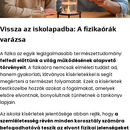
Vissza az iskolapadba: A fizikaórák
varázsa
A fizika az egyik legizgalmasabb természettudomány:
felfedi előttünk a világ működésének alapvető
törvényeit
. A fizikaóra nemcsak elméleti tudást ad,
hanem gyakorlati, látványos kísérletekkel is segít
megérteni a természet folyamatait. Ezek a kísérletek
testközelbe hozzák azokat a fogalmakat, amelyek
elsőre elvontnak, bonyolultnak tűnhetnek a tankönyv
lapjain.
Az iskolai kísérletek jelentősége abban rejlik, hogy
a
szemléletesség révén minden korosztály számára
befogadhatóvá teszik az elvont fizikai jelenségeket
.