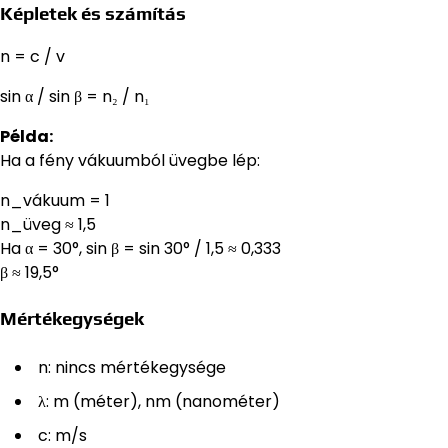
Képletek és számítás
n = c / v
sin α / sin β = n₂ / n₁
Példa:
Ha a fény vákuumból üvegbe lép:
n_vákuum = 1
n_üveg ≈ 1,5
Ha α = 30°, sin β = sin 30° / 1,5 ≈ 0,333
β ≈ 19,5°
Mértékegységek
n: nincs mértékegysége
λ: m (méter), nm (nanométer)
c: m/s