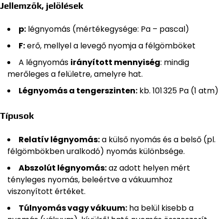
Jellemzők, jelölések
p:
légnyomás (mértékegysége: Pa – pascal)
F:
erő, mellyel a levegő nyomja a félgömböket
A légnyomás
irányított mennyiség
: mindig
merőleges a felületre, amelyre hat.
Légnyomás a tengerszinten:
kb. 101 325 Pa (1 atm)
Típusok
Relatív légnyomás:
a külső nyomás és a belső (pl.
félgömbökben uralkodó) nyomás különbsége.
Abszolút légnyomás:
az adott helyen mért
tényleges nyomás, beleértve a vákuumhoz
viszonyított értéket.
Túlnyomás vagy vákuum:
ha belül kisebb a