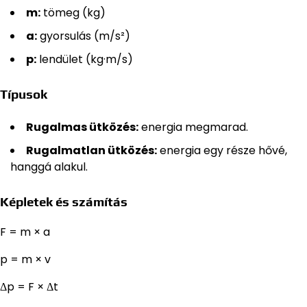
m:
tömeg (kg)
a:
gyorsulás (m/s²)
p:
lendület (kg·m/s)
Típusok
Rugalmas ütközés:
energia megmarad.
Rugalmatlan ütközés:
energia egy része hővé,
hanggá alakul.
Képletek és számítás
F = m × a
p = m × v
Δp = F × Δt