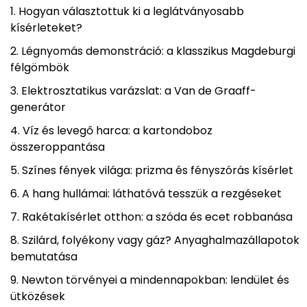
Hogyan választottuk ki a leglátványosabb
kísérleteket?
Légnyomás demonstráció: a klasszikus Magdeburgi
félgömbök
Elektrosztatikus varázslat: a Van de Graaff-
generátor
Víz és levegő harca: a kartondoboz
összeroppantása
Színes fények világa: prizma és fényszórás kísérlet
A hang hullámai: láthatóvá tesszük a rezgéseket
Rakétakísérlet otthon: a szóda és ecet robbanása
Szilárd, folyékony vagy gáz? Anyaghalmazállapotok
bemutatása
Newton törvényei a mindennapokban: lendület és
ütközések