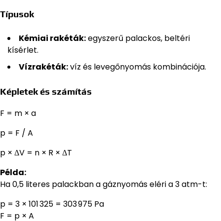
Típusok
Kémiai rakéták:
egyszerű palackos, beltéri
kísérlet.
Vízrakéták:
víz és levegőnyomás kombinációja.
Képletek és számítás
F = m × a
p = F / A
p × ΔV = n × R × ΔT
Példa:
Ha 0,5 literes palackban a gáznyomás eléri a 3 atm-t:
p = 3 × 101 325 = 303 975 Pa
F = p × A