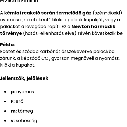
Fizikai definíció
A
kémiai reakció során termelődő gáz
(szén-dioxid)
nyomása „rakétaként” kilöki a palack kupakját, vagy a
palackot a levegőbe repíti. Ez a
Newton harmadik
törvénye
(hatás-ellenhatás elve) révén következik be.
Példa:
Ecetet és szódabikarbónát összekeverve palackba
zárunk, a képződő CO₂ gyorsan megnöveli a nyomást,
kilöki a kupakot.
Jellemzők, jelölések
p:
nyomás
F:
erő
m:
tömeg
v:
sebesség