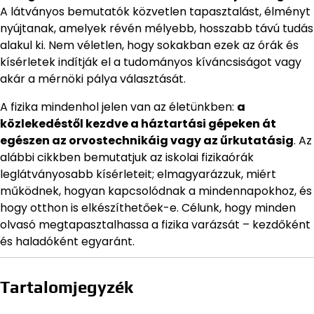
A látványos bemutatók közvetlen tapasztalást, élményt
nyújtanak, amelyek révén mélyebb, hosszabb távú tudás
alakul ki. Nem véletlen, hogy sokakban ezek az órák és
kísérletek indítják el a tudományos kíváncsiságot vagy
akár a mérnöki pálya választását.
A fizika mindenhol jelen van az életünkben:
a
közlekedéstől kezdve a háztartási gépeken át
egészen az orvostechnikáig vagy az űrkutatásig
. Az
alábbi cikkben bemutatjuk az iskolai fizikaórák
leglátványosabb kísérleteit; elmagyarázzuk, miért
működnek, hogyan kapcsolódnak a mindennapokhoz, és
hogy otthon is elkészíthetőek-e. Célunk, hogy minden
olvasó megtapasztalhassa a fizika varázsát – kezdőként
és haladóként egyaránt.
Tartalomjegyzék