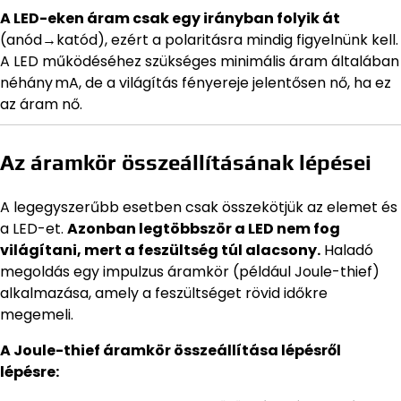
A LED-eken áram csak egy irányban folyik át
(anód→katód), ezért a polaritásra mindig figyelnünk kell.
A LED működéséhez szükséges minimális áram általában
néhány mA, de a világítás fényereje jelentősen nő, ha ez
az áram nő.
Az áramkör összeállításának lépései
A legegyszerűbb esetben csak összekötjük az elemet és
a LED-et.
Azonban legtöbbször a LED nem fog
világítani, mert a feszültség túl alacsony.
Haladó
megoldás egy impulzus áramkör (például Joule-thief)
alkalmazása, amely a feszültséget rövid időkre
megemeli.
A Joule-thief áramkör összeállítása lépésről
lépésre: