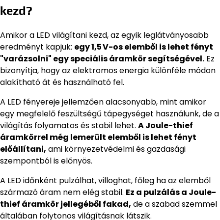
kezd?
Amikor a LED világítani kezd, az egyik leglátványosabb
eredményt kapjuk:
egy 1,5 V-os elemből is lehet fényt
"varázsolni" egy speciális áramkör segítségével.
Ez
bizonyítja, hogy az elektromos energia különféle módon
alakítható át és használható fel.
A LED fényereje jellemzően alacsonyabb, mint amikor
egy megfelelő feszültségű tápegységet használunk, de a
világítás folyamatos és stabil lehet.
A Joule-thief
áramkörrel még lemerült elemből is lehet fényt
előállítani,
ami környezetvédelmi és gazdasági
szempontból is előnyös.
A LED időnként pulzálhat, villoghat, főleg ha az elemből
származó áram nem elég stabil.
Ez a pulzálás a Joule-
thief áramkör jellegéből fakad,
de a szabad szemmel
általában folytonos világításnak látszik.