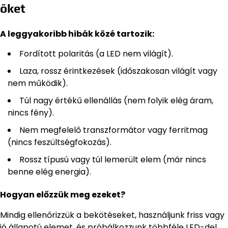
őket
A leggyakoribb hibák közé tartozik:
Fordított polaritás (a LED nem világít).
Laza, rossz érintkezések (időszakosan világít vagy
nem működik).
Túl nagy értékű ellenállás (nem folyik elég áram,
nincs fény).
Nem megfelelő transzformátor vagy ferritmag
(nincs feszültségfokozás).
Rossz típusú vagy túl lemerült elem (már nincs
benne elég energia).
Hogyan előzzük meg ezeket?
Mindig ellenőrizzük a bekötéseket, használjunk friss vagy
jó állapotú elemet, és próbálkozzunk többféle LED-del,