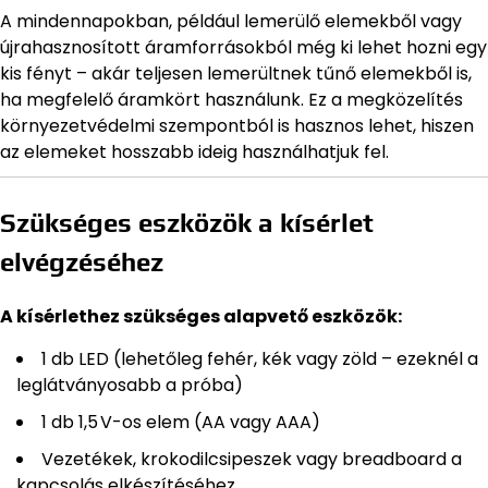
A mindennapokban, például lemerülő elemekből vagy
újrahasznosított áramforrásokból még ki lehet hozni egy
kis fényt – akár teljesen lemerültnek tűnő elemekből is,
ha megfelelő áramkört használunk. Ez a megközelítés
környezetvédelmi szempontból is hasznos lehet, hiszen
az elemeket hosszabb ideig használhatjuk fel.
Szükséges eszközök a kísérlet
elvégzéséhez
A kísérlethez szükséges alapvető eszközök:
1 db LED (lehetőleg fehér, kék vagy zöld – ezeknél a
leglátványosabb a próba)
1 db 1,5 V-os elem (AA vagy AAA)
Vezetékek, krokodilcsipeszek vagy breadboard a
kapcsolás elkészítéséhez