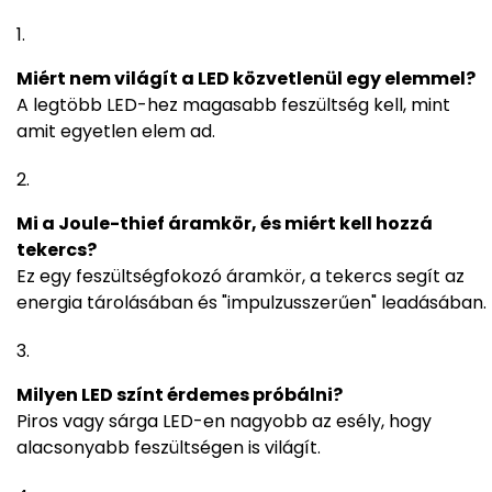
Miért nem világít a LED közvetlenül egy elemmel?
A legtöbb LED-hez magasabb feszültség kell, mint
amit egyetlen elem ad.
Mi a Joule-thief áramkör, és miért kell hozzá
tekercs?
Ez egy feszültségfokozó áramkör, a tekercs segít az
energia tárolásában és "impulzusszerűen" leadásában.
Milyen LED színt érdemes próbálni?
Piros vagy sárga LED-en nagyobb az esély, hogy
alacsonyabb feszültségen is világít.