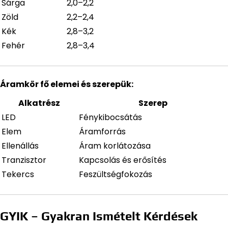
Sárga
2,0–2,2
Zöld
2,2–2,4
Kék
2,8–3,2
Fehér
2,8–3,4
Áramkör fő elemei és szerepük:
Alkatrész
Szerep
LED
Fénykibocsátás
Elem
Áramforrás
Ellenállás
Áram korlátozása
Tranzisztor
Kapcsolás és erősítés
Tekercs
Feszültségfokozás
GYIK – Gyakran Ismételt Kérdések