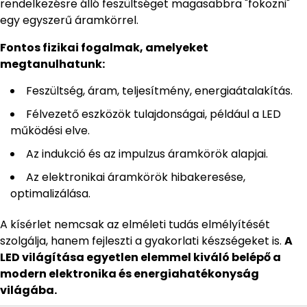
rendelkezésre álló feszültséget magasabbra "fokozni"
egy egyszerű áramkörrel.
Fontos fizikai fogalmak, amelyeket
megtanulhatunk:
Feszültség, áram, teljesítmény, energiaátalakítás.
Félvezető eszközök tulajdonságai, például a LED
működési elve.
Az indukció és az impulzus áramkörök alapjai.
Az elektronikai áramkörök hibakeresése,
optimalizálása.
A kísérlet nemcsak az elméleti tudás elmélyítését
szolgálja, hanem fejleszti a gyakorlati készségeket is.
A
LED világítása egyetlen elemmel kiváló belépő a
modern elektronika és energiahatékonyság
világába.