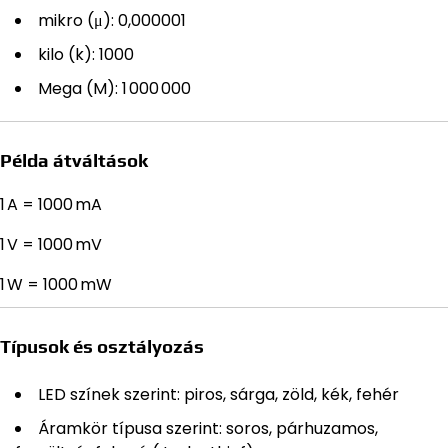
mikro (μ): 0,000001
kilo (k): 1000
Mega (M): 1 000 000
Példa átváltások
1 A = 1000 mA
1 V = 1000 mV
1 W = 1000 mW
Típusok és osztályozás
LED színek szerint: piros, sárga, zöld, kék, fehér
Áramkör típusa szerint: soros, párhuzamos,