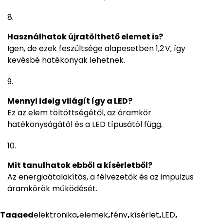
Használhatok újratölthető elemet is?
Igen, de ezek feszültsége alapesetben 1,2 V, így
kevésbé hatékonyak lehetnek.
Mennyi ideig világít így a LED?
Ez az elem töltöttségétől, az áramkör
hatékonyságától és a LED típusától függ.
Mit tanulhatok ebből a kísérletből?
Az energiaátalakítás, a félvezetők és az impulzus
áramkörök működését.
Tagged
elektronika
,
elemek
,
fény
,
kísérlet
,
LED
,