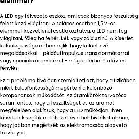
elemmel?
A LED egy félvezető eszköz, ami csak bizonyos feszültség
felett kezd világítani. Általános esetben 1,5 V-os
elemmel, közvetlenül csatlakoztatva, a LED nem fog
világítani, főleg ha fehér, kék vagy zöld színű. A kísérlet
különlegessége abban rejlik, hogy különböző
megoldásokkal – például impulzus transzformátorral
vagy speciális áramkörrel – mégis elérhető a kívánt
fénylés.
Ez a probléma kiválóan szemlélteti azt, hogy a fizikában
miért kulcsfontosságú megérteni a különböző
komponensek működését. Az áramkörök tervezése
során fontos, hogy a feszültséget és az áramot
megfelelően alakítsuk, hogy a LED működjön. Ilyen
kísérletek segítik a diákokat és a hobbistákat abban,
hogy jobban megértsék az elektromosság alapvető
törvényeit.