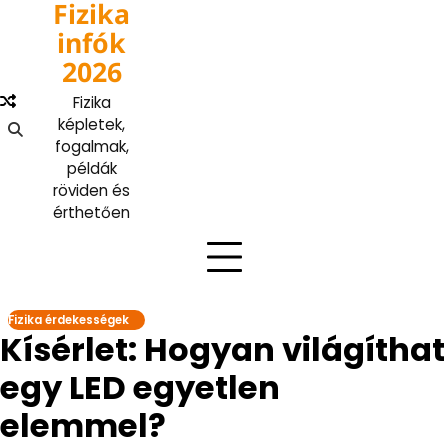
Fizika
Skip
to
infók
content
2026
Fizika
képletek,
fogalmak,
példák
röviden és
érthetően
Fizika érdekességek
Kísérlet: Hogyan világíthat
egy LED egyetlen
elemmel?