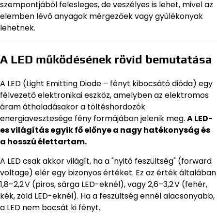
szempontjából felesleges, de veszélyes is lehet, mivel az
elemben lévő anyagok mérgezőek vagy gyúlékonyak
lehetnek.
A LED működésének rövid bemutatása
A LED (Light Emitting Diode – fényt kibocsátó dióda) egy
félvezető elektronikai eszköz, amelyben az elektromos
áram áthaladásakor a töltéshordozók
energiavesztesége fény formájában jelenik meg.
A LED-
es világítás egyik fő előnye a nagy hatékonyság és
a hosszú élettartam.
A LED csak akkor világít, ha a "nyitó feszültség" (forward
voltage) elér egy bizonyos értéket. Ez az érték általában
1,8–2,2 V (piros, sárga LED-eknél), vagy 2,6–3,2 V (fehér,
kék, zöld LED-eknél). Ha a feszültség ennél alacsonyabb,
a LED nem bocsát ki fényt.