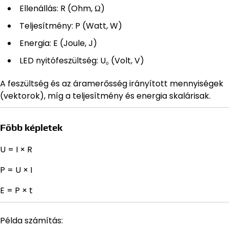
Ellenállás: R (Ohm, Ω)
Teljesítmény: P (Watt, W)
Energia: E (Joule, J)
LED nyitófeszültség: U₀ (Volt, V)
A feszültség és az áramerősség irányított mennyiségek
(vektorok), míg a teljesítmény és energia skalárisak.
Főbb képletek
U = I × R
P = U × I
E = P × t
Példa számítás: