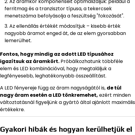
Az áramkör komponenseit optimalizáljuk: például a
ferritmag és a tranzisztor típusa, a tekercsek
menetszáma befolyásolja a feszültség "fokozását".
Az ellenállás értékét módosítjuk – kisebb érték
nagyobb áramot enged át, de az elem gyorsabban
lemerülhet.
Fontos, hogy mindig az adott LED típusához
igazítsuk az áramkört.
Próbálkozhatunk többféle
elem és LED kombinációval, hogy megtaláljuk a
legfényesebb, leghatékonyabb összeállítást.
A LED fényereje függ az áram nagyságától is,
de túl
nagy áram esetén a LED tönkremehet,
ezért minden
változtatásnál figyeljünk a gyártó által ajánlott maximális
értékekre.
Gyakori hibák és hogyan kerülhetjük el