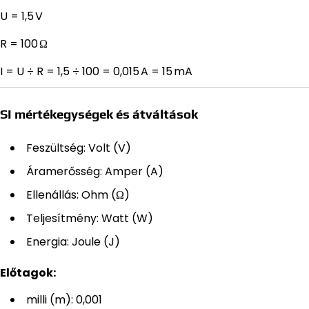
U = 1,5 V
R = 100 Ω
I = U ÷ R = 1,5 ÷ 100 = 0,015 A = 15 mA
SI mértékegységek és átváltások
Feszültség: Volt (V)
Áramerősség: Amper (A)
Ellenállás: Ohm (Ω)
Teljesítmény: Watt (W)
Energia: Joule (J)
Előtagok:
milli (m): 0,001