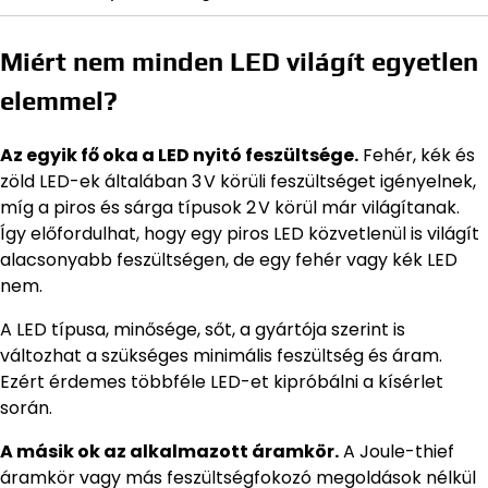
Miért nem minden LED világít egyetlen
elemmel?
Az egyik fő oka a LED nyitó feszültsége.
Fehér, kék és
zöld LED-ek általában 3 V körüli feszültséget igényelnek,
míg a piros és sárga típusok 2 V körül már világítanak.
Így előfordulhat, hogy egy piros LED közvetlenül is világít
alacsonyabb feszültségen, de egy fehér vagy kék LED
nem.
A LED típusa, minősége, sőt, a gyártója szerint is
változhat a szükséges minimális feszültség és áram.
Ezért érdemes többféle LED-et kipróbálni a kísérlet
során.
A másik ok az alkalmazott áramkör.
A Joule-thief
áramkör vagy más feszültségfokozó megoldások nélkül