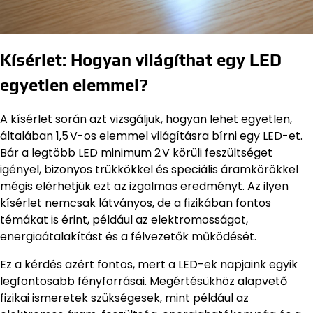
Kísérlet: Hogyan világíthat egy LED
egyetlen elemmel?
A kísérlet során azt vizsgáljuk, hogyan lehet egyetlen,
általában 1,5 V-os elemmel világításra bírni egy LED-et.
Bár a legtöbb LED minimum 2 V körüli feszültséget
igényel, bizonyos trükkökkel és speciális áramkörökkel
mégis elérhetjük ezt az izgalmas eredményt. Az ilyen
kísérlet nemcsak látványos, de a fizikában fontos
témákat is érint, például az elektromosságot,
energiaátalakítást és a félvezetők működését.
Ez a kérdés azért fontos, mert a LED-ek napjaink egyik
legfontosabb fényforrásai. Megértésükhöz alapvető
fizikai ismeretek szükségesek, mint például az