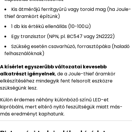
Kis átmérőjű ferritgyűrű vagy toroid mag (ha Joule-
thief áramkört építünk)
1 db kis értékű ellenállás (10-100 Ω)
Egy tranzisztor (NPN, pl. BC547 vagy 2N2222)
Szükség esetén csavarhúzó, forrasztópáka (haladó
felhasználóknak)
A kísérlet egyszerűbb változatai kevesebb
alkatrészt igényelnek
, de a Joule-thief áramkör
elkészítéséhez mindegyik fent felsorolt eszközre
szükségünk lesz.
Külön érdemes néhány különböző színű LED-et
kipróbálni, mert eltérő nyitó feszültségük miatt más-
más eredményt kaphatunk.