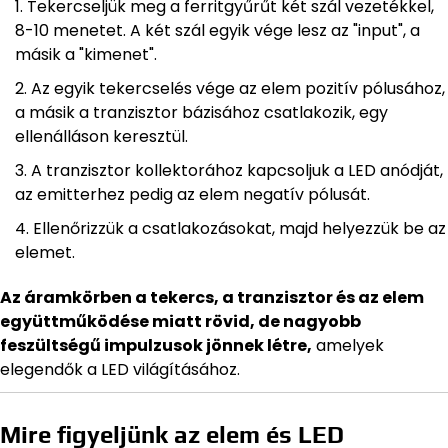
Tekercseljük meg a ferritgyűrűt két szál vezetékkel,
8-10 menetet. A két szál egyik vége lesz az "input", a
másik a "kimenet".
Az egyik tekercselés vége az elem pozitív pólusához,
a másik a tranzisztor bázisához csatlakozik, egy
ellenálláson keresztül.
A tranzisztor kollektorához kapcsoljuk a LED anódját,
az emitterhez pedig az elem negatív pólusát.
Ellenőrizzük a csatlakozásokat, majd helyezzük be az
elemet.
Az áramkörben a tekercs, a tranzisztor és az elem
együttműködése miatt rövid, de nagyobb
feszültségű impulzusok jönnek létre,
amelyek
elegendők a LED világításához.
Mire figyeljünk az elem és LED