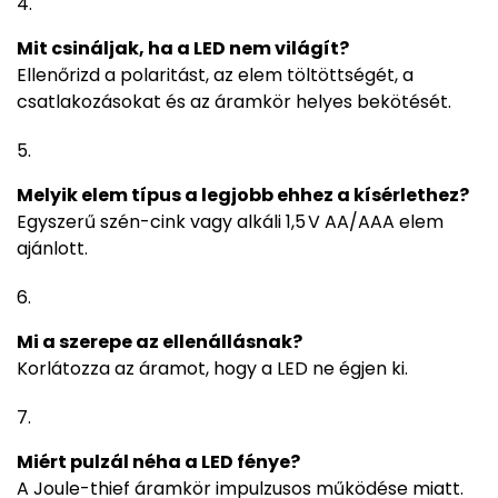
Mit csináljak, ha a LED nem világít?
Ellenőrizd a polaritást, az elem töltöttségét, a
csatlakozásokat és az áramkör helyes bekötését.
Melyik elem típus a legjobb ehhez a kísérlethez?
Egyszerű szén-cink vagy alkáli 1,5 V AA/AAA elem
ajánlott.
Mi a szerepe az ellenállásnak?
Korlátozza az áramot, hogy a LED ne égjen ki.
Miért pulzál néha a LED fénye?
A Joule-thief áramkör impulzusos működése miatt.