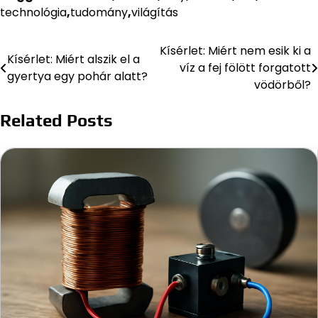
technológia
,
tudomány
,
világítás
Kísérlet: Miért nem esik ki a
Bejegyzés
Kísérlet: Miért alszik el a
víz a fej fölött forgatott
gyertya egy pohár alatt?
navigáció
vödörből?
Related Posts