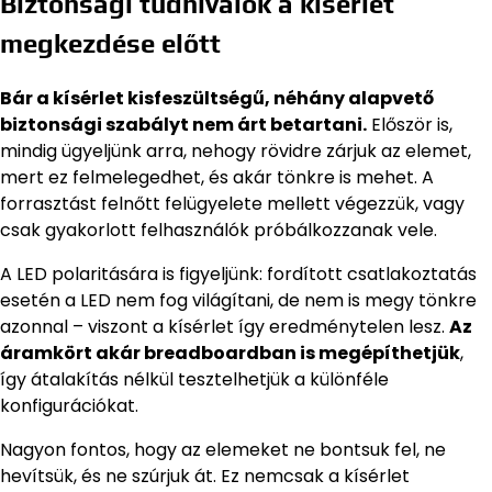
Biztonsági tudnivalók a kísérlet
megkezdése előtt
Bár a kísérlet kisfeszültségű, néhány alapvető
biztonsági szabályt nem árt betartani.
Először is,
mindig ügyeljünk arra, nehogy rövidre zárjuk az elemet,
mert ez felmelegedhet, és akár tönkre is mehet. A
forrasztást felnőtt felügyelete mellett végezzük, vagy
csak gyakorlott felhasználók próbálkozzanak vele.
A LED polaritására is figyeljünk: fordított csatlakoztatás
esetén a LED nem fog világítani, de nem is megy tönkre
azonnal – viszont a kísérlet így eredménytelen lesz.
Az
áramkört akár breadboardban is megépíthetjük
,
így átalakítás nélkül tesztelhetjük a különféle
konfigurációkat.
Nagyon fontos, hogy az elemeket ne bontsuk fel, ne
hevítsük, és ne szúrjuk át. Ez nemcsak a kísérlet