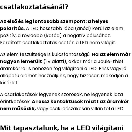
csatlakoztatásánál?
Az első és legfontosabb szempont: a helyes
polaritás.
A LED hosszabb lába (anód) kerül az elem
pozitív, a rövidebb (katód) a negatív pólusához.
Fordított csatlakoztatás esetén a LED nem világít.
Az elem feszültsége is kulcsfontosságú.
Ha az elem már
nagyon lemerült
(1 V alatti), akkor már a Joule-thief
áramkörrel is nehezen fog világítani a LED. Friss vagy jó
állapotú elemet használjunk, hogy biztosan működjön a
kísérlet.
A csatlakozások legyenek szorosak, ne legyenek laza
érintkezések.
A rossz kontaktusok miatt az áramkör
nem működik,
vagy csak időszakosan villan fel a LED.
Mit tapasztalunk, ha a LED világítani