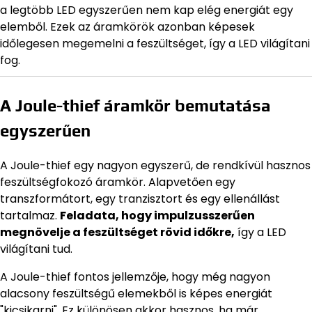
a legtöbb LED egyszerűen nem kap elég energiát egy
elemből. Ezek az áramkörök azonban képesek
időlegesen megemelni a feszültséget, így a LED világítani
fog.
A Joule-thief áramkör bemutatása
egyszerűen
A Joule-thief egy nagyon egyszerű, de rendkívül hasznos
feszültségfokozó áramkör. Alapvetően egy
transzformátort, egy tranzisztort és egy ellenállást
tartalmaz.
Feladata, hogy impulzusszerűen
megnövelje a feszültséget rövid időkre,
így a LED
világítani tud.
A Joule-thief fontos jellemzője, hogy még nagyon
alacsony feszültségű elemekből is képes energiát
"kicsikarni". Ez különösen akkor hasznos, ha már