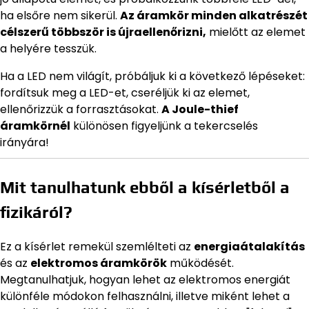
ha elsőre nem sikerül.
Az áramkör minden alkatrészét
célszerű többször is újraellenőrizni,
mielőtt az elemet
a helyére tesszük.
Ha a LED nem világít, próbáljuk ki a következő lépéseket:
fordítsuk meg a LED-et, cseréljük ki az elemet,
ellenőrizzük a forrasztásokat.
A Joule-thief
áramkörnél
különösen figyeljünk a tekercselés
irányára!
Mit tanulhatunk ebből a kísérletből a
fizikáról?
Ez a kísérlet remekül szemlélteti az
energiaátalakítás
és az
elektromos áramkörök
működését.
Megtanulhatjuk, hogyan lehet az elektromos energiát
különféle módokon felhasználni, illetve miként lehet a