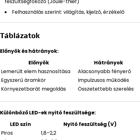
feszültségfokozó (Joule-thief)
Felhasználás szerint: világítás, kijelző, érzékelő
Táblázatok
Előnyök és hátrányok:
Előnyök
Hátrányok
Lemerült elem hasznosítása
Alacsonyabb fényerő
Egyszerű áramkör
Impulzusos működés
Környezetbarát megoldás
Összetettebb szerelés
Különböző LED-ek nyitó feszültsége:
LED szín
Nyitó feszültség (V)
Piros
1,8–2,2