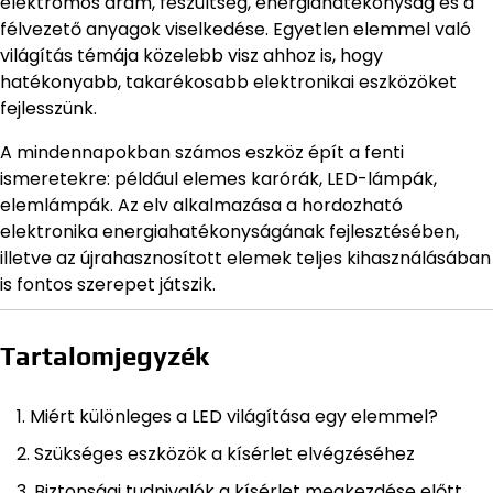
elektromos áram, feszültség, energiahatékonyság és a
félvezető anyagok viselkedése. Egyetlen elemmel való
világítás témája közelebb visz ahhoz is, hogy
hatékonyabb, takarékosabb elektronikai eszközöket
fejlesszünk.
A mindennapokban számos eszköz épít a fenti
ismeretekre: például elemes karórák, LED-lámpák,
elemlámpák. Az elv alkalmazása a hordozható
elektronika energiahatékonyságának fejlesztésében,
illetve az újrahasznosított elemek teljes kihasználásában
is fontos szerepet játszik.
Tartalomjegyzék
Miért különleges a LED világítása egy elemmel?
Szükséges eszközök a kísérlet elvégzéséhez
Biztonsági tudnivalók a kísérlet megkezdése előtt