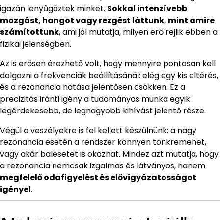
igazán lenyűgöztek minket.
Sokkal intenzívebb
mozgást, hangot vagy rezgést láttunk, mint amire
számítottunk
, ami jól mutatja, milyen erő rejlik ebben a
fizikai jelenségben.
Az is erősen érezhető volt, hogy mennyire pontosan kell
dolgozni a frekvenciák beállításánál: elég egy kis eltérés,
és a rezonancia hatása jelentősen csökken. Ez a
precizitás iránti igény a tudományos munka egyik
legérdekesebb, de legnagyobb kihívást jelentő része.
Végül a veszélyekre is fel kellett készülnünk: a nagy
rezonancia esetén a rendszer könnyen tönkremehet,
vagy akár balesetet is okozhat. Mindez azt mutatja, hogy
a rezonancia nemcsak izgalmas és látványos, hanem
megfelelő odafigyelést és elővigyázatosságot
igényel
.