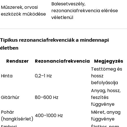
Balesetveszély,
Műszerek, orvosi
rezonanciafrekvencia elérése
eszközök működése
véletlenül
Tipikus rezonanciafrekvenciák a mindennapi
életben
Rendszer
Rezonanciafrekvencia
Megjegyzés
Testtömeg és
Hinta
0,2–1 Hz
hossz
befolyásolja
Anyag, hossz,
Gitárhúr
80–600 Hz
feszítés
függvénye
Pohár
Méret, anyag
400–1000 Hz
(hangkísérlet)
függvénye
Emberi
Életkor, nem