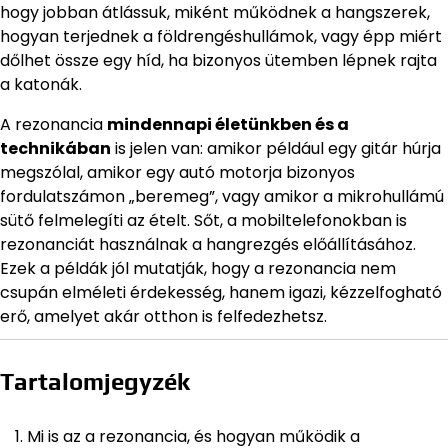
hogy jobban átlássuk, miként működnek a hangszerek,
hogyan terjednek a földrengéshullámok, vagy épp miért
dőlhet össze egy híd, ha bizonyos ütemben lépnek rajta
a katonák.
A rezonancia
mindennapi életünkben és a
technikában
is jelen van: amikor például egy gitár húrja
megszólal, amikor egy autó motorja bizonyos
fordulatszámon „beremeg”, vagy amikor a mikrohullámú
sütő felmelegíti az ételt. Sőt, a mobiltelefonokban is
rezonanciát használnak a hangrezgés előállításához.
Ezek a példák jól mutatják, hogy a rezonancia nem
csupán elméleti érdekesség, hanem igazi, kézzelfogható
erő, amelyet akár otthon is felfedezhetsz.
Tartalomjegyzék
Mi is az a rezonancia, és hogyan működik a