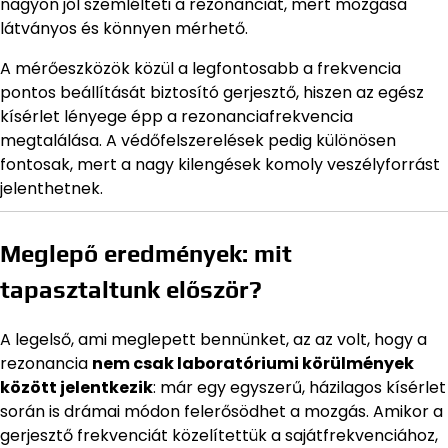
nagyon jól szemlélteti a rezonanciát, mert mozgása
látványos és könnyen mérhető.
A mérőeszközök közül a legfontosabb a frekvencia
pontos beállítását biztosító gerjesztő, hiszen az egész
kísérlet lényege épp a rezonanciafrekvencia
megtalálása. A védőfelszerelések pedig különösen
fontosak, mert a nagy kilengések komoly veszélyforrást
jelenthetnek.
Meglepő eredmények: mit
tapasztaltunk először?
A legelső, ami meglepett bennünket, az az volt, hogy a
rezonancia
nem csak laboratóriumi körülmények
között jelentkezik
: már egy egyszerű, házilagos kísérlet
során is drámai módon felerősödhet a mozgás. Amikor a
gerjesztő frekvenciát közelítettük a sajátfrekvenciához,