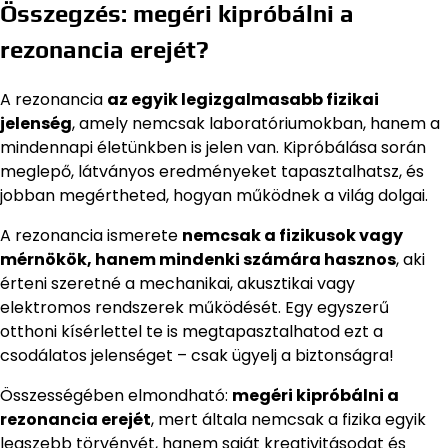
Összegzés: megéri kipróbálni a
rezonancia erejét?
A rezonancia
az egyik legizgalmasabb fizikai
jelenség
, amely nemcsak laboratóriumokban, hanem a
mindennapi életünkben is jelen van. Kipróbálása során
meglepő, látványos eredményeket tapasztalhatsz, és
jobban megértheted, hogyan működnek a világ dolgai.
A rezonancia ismerete
nemcsak a fizikusok vagy
mérnökök, hanem mindenki számára hasznos
, aki
érteni szeretné a mechanikai, akusztikai vagy
elektromos rendszerek működését. Egy egyszerű
otthoni kísérlettel te is megtapasztalhatod ezt a
csodálatos jelenséget – csak ügyelj a biztonságra!
Összességében elmondható:
megéri kipróbálni a
rezonancia erejét
, mert általa nemcsak a fizika egyik
legszebb törvényét, hanem saját kreativitásodat és