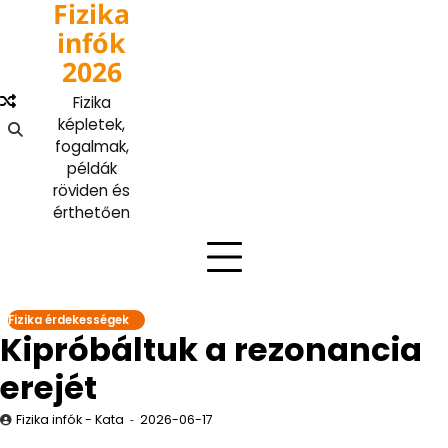
Fizika
Skip
to
infók
content
2026
Fizika
képletek,
fogalmak,
példák
röviden és
érthetően
Fizika érdekességek
Kipróbáltuk a rezonancia
erejét
Fizika infók - Kata
2026-06-17