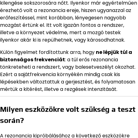
kilengése sokszorosára nőtt. Ilyenkor már egyértelműen
érezhető volt a rezonancia ereje, hiszen ugyanazzal az
erőfeszítéssel, mint korábban, lényegesen nagyobb
mozgást értünk el. Itt volt igazán fontos a rendszer,
illetve a környezet védelme, mert a mozgó testek
ilyenkor akár ki is repülhetnek, vagy károsodhatnak.
Külön figyelmet fordítottunk arra, hogy
ne lépjük túl a
biztonságos frekvenciát
: a túl erős rezonancia
tönkreteheti a rendszert, vagy balesetveszélyt okozhat.
Ezért a sajátfrekvencia környékén mindig csak kis
lépésekben változtattuk a gerjesztést, és folyamatosan
mértük a kitérést, illetve a rezgések intenzitását.
Milyen eszközökre volt szükség a teszt
során?
A rezonancia kipróbálásához a következő eszközökre