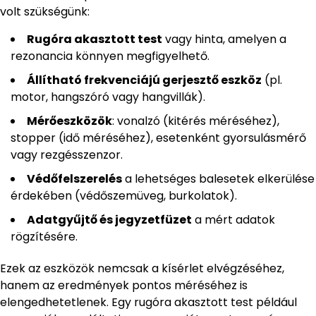
volt szükségünk:
Rugóra akasztott test
vagy hinta, amelyen a
rezonancia könnyen megfigyelhető.
Állítható frekvenciájú gerjesztő eszköz
(pl.
motor, hangszóró vagy hangvillák).
Mérőeszközök
: vonalzó (kitérés méréséhez),
stopper (idő méréséhez), esetenként gyorsulásmérő
vagy rezgésszenzor.
Védőfelszerelés
a lehetséges balesetek elkerülése
érdekében (védőszemüveg, burkolatok).
Adatgyűjtő és jegyzetfüzet
a mért adatok
rögzítésére.
Ezek az eszközök nemcsak a kísérlet elvégzéséhez,
hanem az eredmények pontos méréséhez is
elengedhetetlenek. Egy rugóra akasztott test például