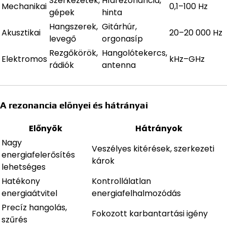
Szerkezetek,
Hídrezonancia,
Mechanikai
0,1–100 Hz
gépek
hinta
Hangszerek,
Gitárhúr,
Akusztikai
20–20 000 Hz
levegő
orgonasíp
Rezgőkörök,
Hangolótekercs,
Elektromos
kHz–GHz
rádiók
antenna
A rezonancia előnyei és hátrányai
Előnyök
Hátrányok
Nagy
Veszélyes kitérések, szerkezeti
energiafelerősítés
károk
lehetséges
Hatékony
Kontrollálatlan
energiaátvitel
energiafelhalmozódás
Precíz hangolás,
Fokozott karbantartási igény
szűrés