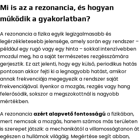
Mi is az a rezonancia, és hogyan
működik a gyakorlatban?
A rezonancia a fizika egyik legizgalmasabb és
legérzékletesebb jelensége, amely során egy rendszer –
például egy rugó vagy egy hinta – sokkal intenzívebben
mozdul meg, ha a saját természetes rezgésszámára
gerjesztik. Ez azt jelenti, hogy egy külső, periodikus hatás
pontosan akkor fejti ki a legnagyobb hatást, amikor
annak frekvenciája megegyezik a rendszer saját
frekvenciájával. Ilyenkor a mozgás, rezgés vagy hang
felerősödik, sokszor a megszokottnál is nagyobb
mértékben.
A rezonancia
azért alapvető fontosságú
a fizikában,
mert nemcsak a mozgás, hanem számos más területen
is szerepet játszik: a mechanikától a villamosságtanon át
egészen a hullámok világáig. Megértése segít abban,