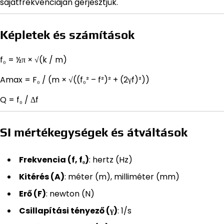
sajátfrekvenciáján gerjesztjük.
Képletek és számítások
f₀ = ½π × √(k / m)
Amax = F₀ / (m × √((f₀² – f²)² + (2γf)²))
Q = f₀ / Δf
SI mértékegységek és átváltások
Frekvencia (f, f₀)
: hertz (Hz)
Kitérés (A)
: méter (m), milliméter (mm)
Erő (F)
: newton (N)
Csillapítási tényező (γ)
: 1/s