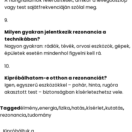
A hanghullámok felerősítését, amikor a levegőoszlop
vagy test sajátfrekvenciáján szólal meg.
Milyen gyakran jelentkezik rezonancia a
technikában?
Nagyon gyakran: rádiók, tévék, orvosi eszközök, gépek,
épületek esetén mindenhol figyelni kell rá.
Kipróbálhatom-e otthon a rezonanciát?
Igen, egyszerű eszközökkel – pohár, hinta, rugóra
akasztott test – biztonságban kísérletezhetsz vele.
Tagged
élmény
,
energia
,
fizika
,
hatás
,
kísérlet
,
kutatás
,
rezonancia
,
tudomány
Kipróbáltuk a