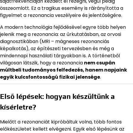
sajátfrekvenciáján kezdett el rezegni, végül pedig
összeomlott. Ez a tragikus esemény is ráirányította a
figyelmet a rezonancia veszélyeire és jelentőségére.
A modern technológia fejlődésével egyre több helyen
jelenik meg a rezonancia: az űrkutatásban, az orvosi
diagnosztikában (MRI – mágneses rezonanciás
képalkotás), az építészeti tervezésben és még a
mindennapi használati tárgyakban is. A történetből
világosan látszik, hogy a rezonancia
nem csupán
múltbeli tudományos felfedezés, hanem napjaink
egyik kulcsfontosságú fizikai jelensége
.
Első lépések: hogyan készültünk a
kísérletre?
Mielőtt a rezonanciát kipróbáltuk volna, több fontos
előkészületet kellett elvégezni. Egyik első lépésünk az