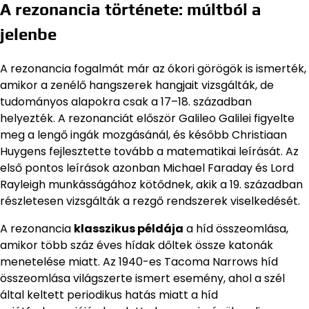
A rezonancia története: múltból a
jelenbe
A rezonancia fogalmát már az ókori görögök is ismerték,
amikor a zenélő hangszerek hangjait vizsgálták, de
tudományos alapokra csak a 17–18. században
helyezték. A rezonanciát először Galileo Galilei figyelte
meg a lengő ingák mozgásánál, és később Christiaan
Huygens fejlesztette tovább a matematikai leírását. Az
első pontos leírások azonban Michael Faraday és Lord
Rayleigh munkásságához kötődnek, akik a 19. században
részletesen vizsgálták a rezgő rendszerek viselkedését.
A rezonancia
klasszikus példája
a híd összeomlása,
amikor több száz éves hídak dőltek össze katonák
menetelése miatt. Az 1940-es Tacoma Narrows híd
összeomlása világszerte ismert esemény, ahol a szél
által keltett periodikus hatás miatt a híd