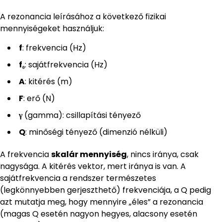
A rezonancia leírásához a következő fizikai
mennyiségeket használjuk:
f
: frekvencia (Hz)
f₀
: sajátfrekvencia (Hz)
A
: kitérés (m)
F
: erő (N)
γ
(gamma): csillapítási tényező
Q
: minőségi tényező (dimenzió nélküli)
A frekvencia
skalár mennyiség
, nincs iránya, csak
nagysága. A kitérés vektor, mert iránya is van. A
sajátfrekvencia a rendszer természetes
(legkönnyebben gerjeszthető) frekvenciája, a Q pedig
azt mutatja meg, hogy mennyire „éles” a rezonancia
(magas Q esetén nagyon hegyes, alacsony esetén