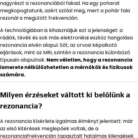
nagyrészt a rezonanciából fakad. Ha egy poharat
megkopogtatunk, azért szólal meg, mert a pohár fala
rezonál a megütött frekvencián.
A technológiában is kihasználjuk ezt a jelenséget: a
rádiók, tévék és sok más elektronikai eszköz hangolása
rezonancia elvén alapul. Sőt, az orvosi képalkotó
eljárások, mint az MRI, szintén a rezonancia különböző
típusain alapulnak.
Nem véletlen, hogy a rezonancia
ismerete nélkülözhetetlen a mérnökök és fizikusok
számára.
Milyen érzéseket váltott ki belőlünk a
rezonancia?
A rezonancia kísérlete izgalmas élményt jelentett: már
az első kitérések meglepőek voltak, de a
rezonanciafrekvencián tapasztalt hatalmas kilengések