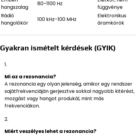
80–1100 Hz
hangszalag
függvénye
Rádió
Elektronikus
100 kHz–100 MHz
hangolókör
áramkörök
Gyakran ismételt kérdések (GYIK)
Mi az a rezonancia?
A rezonancia egy olyan jelenség, amikor egy rendszer
sajátfrekvenciáján gerjesztve sokkal nagyobb kitérést,
mozgást vagy hangot produkál, mint más
frekvenciákon.
Miért veszélyes lehet a rezonancia?