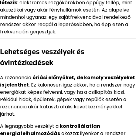
létezik
: elektromos rezgőkörökben éppúgy fellép, mint
akusztikai vagy akár fényhullámok esetén. Az alapelve
mindenhol ugyanaz: egy sajátfrekvenciával rendelkező
rendszer akkor reagál a legerősebben, ha épp ezen a
frekvencián gerjesztjük.
Lehetséges veszélyek és
óvintézkedések
A rezonancia
óriási előnyöket, de komoly veszélyeket
is jelenthet
. Ez különösen igaz akkor, ha a rendszer nagy
energiákat képes felvenni, vagy ha a csillapítás kicsi.
Például hidak, épületek, gépek vagy repülők esetén a
rezonancia akár katasztrofális következményekkel
járhat.
A legnagyobb veszélyt a
kontrollálatlan
energiafelhalmozódás
okozza: ilyenkor a rendszer