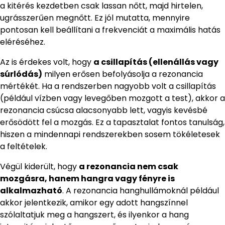
a kitérés kezdetben csak lassan nőtt, majd hirtelen,
ugrásszerűen megnőtt. Ez jól mutatta, mennyire
pontosan kell beállítani a frekvenciát a maximális hatás
eléréséhez.
Az is érdekes volt, hogy
a csillapítás (ellenállás vagy
súrlódás)
milyen erősen befolyásolja a rezonancia
mértékét. Ha a rendszerben nagyobb volt a csillapítás
(például vízben vagy levegőben mozgott a test), akkor a
rezonancia csúcsa alacsonyabb lett, vagyis kevésbé
erősödött fel a mozgás. Ez a tapasztalat fontos tanulság,
hiszen a mindennapi rendszerekben sosem tökéletesek
a feltételek.
Végül kiderült, hogy
a rezonancia nem csak
mozgásra, hanem hangra vagy fényre is
alkalmazható
. A rezonancia hanghullámoknál például
akkor jelentkezik, amikor egy adott hangszínnel
szólaltatjuk meg a hangszert, és ilyenkor a hang