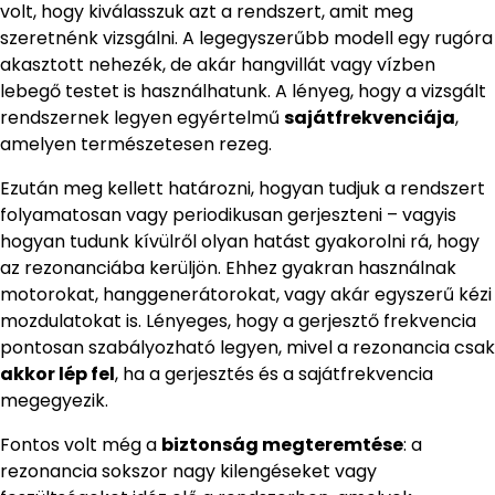
volt, hogy kiválasszuk azt a rendszert, amit meg
szeretnénk vizsgálni. A legegyszerűbb modell egy rugóra
akasztott nehezék, de akár hangvillát vagy vízben
lebegő testet is használhatunk. A lényeg, hogy a vizsgált
rendszernek legyen egyértelmű
sajátfrekvenciája
,
amelyen természetesen rezeg.
Ezután meg kellett határozni, hogyan tudjuk a rendszert
folyamatosan vagy periodikusan gerjeszteni – vagyis
hogyan tudunk kívülről olyan hatást gyakorolni rá, hogy
az rezonanciába kerüljön. Ehhez gyakran használnak
motorokat, hanggenerátorokat, vagy akár egyszerű kézi
mozdulatokat is. Lényeges, hogy a gerjesztő frekvencia
pontosan szabályozható legyen, mivel a rezonancia csak
akkor lép fel
, ha a gerjesztés és a sajátfrekvencia
megegyezik.
Fontos volt még a
biztonság megteremtése
: a
rezonancia sokszor nagy kilengéseket vagy