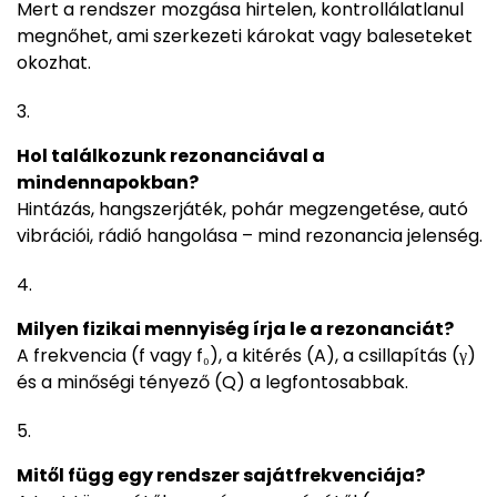
Mert a rendszer mozgása hirtelen, kontrollálatlanul
megnőhet, ami szerkezeti károkat vagy baleseteket
okozhat.
Hol találkozunk rezonanciával a
mindennapokban?
Hintázás, hangszerjáték, pohár megzengetése, autó
vibrációi, rádió hangolása – mind rezonancia jelenség.
Milyen fizikai mennyiség írja le a rezonanciát?
A frekvencia (f vagy f₀), a kitérés (A), a csillapítás (γ)
és a minőségi tényező (Q) a legfontosabbak.
Mitől függ egy rendszer sajátfrekvenciája?