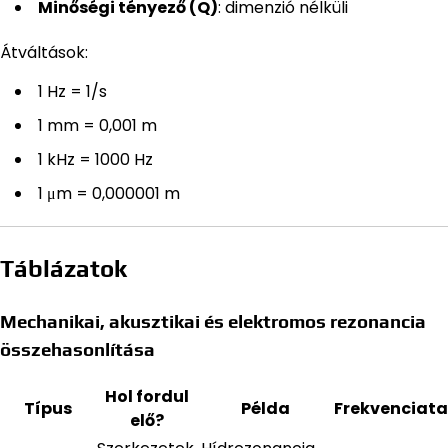
Minőségi tényező (Q)
: dimenzió nélküli
Átváltások:
1 Hz = 1/s
1 mm = 0,001 m
1 kHz = 1000 Hz
1 μm = 0,000001 m
Táblázatok
Mechanikai, akusztikai és elektromos rezonancia
összehasonlítása
Hol fordul
Típus
Példa
Frekvenciat
elő?