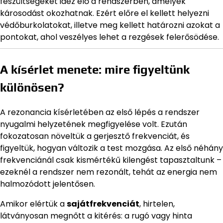
feszültségeket idéz elő a rendszerben, amelyek
károsodást okozhatnak. Ezért előre el kellett helyezni
védőburkolatokat, illetve meg kellett határozni azokat a
pontokat, ahol veszélyes lehet a rezgések felerősödése.
A kísérlet menete: mire figyeltünk
különösen?
A rezonancia kísérletében az első lépés a rendszer
nyugalmi helyzetének megfigyelése volt. Ezután
fokozatosan növeltük a gerjesztő frekvenciát, és
figyeltük, hogyan változik a test mozgása. Az első néhány
frekvenciánál csak kismértékű kilengést tapasztaltunk –
ezeknél a rendszer nem rezonált, tehát az energia nem
halmozódott jelentősen.
Amikor elértük a
sajátfrekvenciát
, hirtelen,
látványosan megnőtt a kitérés: a rugó vagy hinta