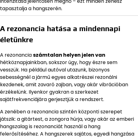
intenzitása jelentősen megnő – ezt minden zenész
tapasztalja a hangszerén.
A rezonancia hatása a mindennapi
életünkre
A rezonancia
számtalan helyen jelen van
hétköznapjainkban, sokszor úgy, hogy észre sem
vesszük. Ha például autóval utazunk, bizonyos
sebességnél a jármű egyes alkatrészei rezonálni
kezdenek, amit zavaró zajban, vagy akár vibrációban
érzékelünk. Ilyenkor gyakran a szerkezet
sajátfrekvenciájára gerjesztjük a rendszert.
A zenében a rezonancia szintén központi szerepet
játszik: a gitártest, a zongora húrja, vagy akár az emberi
hangszalag is rezonanciát használ a hang
felerősítéséhez. A hangszerek sajátos, egyedi hangzása