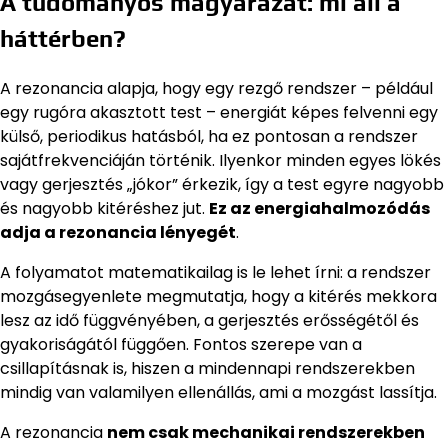
A tudományos magyarázat: mi áll a
háttérben?
A rezonancia alapja, hogy egy rezgő rendszer – például
egy rugóra akasztott test – energiát képes felvenni egy
külső, periodikus hatásból, ha ez pontosan a rendszer
sajátfrekvenciáján történik. Ilyenkor minden egyes lökés
vagy gerjesztés „jókor” érkezik, így a test egyre nagyobb
és nagyobb kitéréshez jut.
Ez az energiahalmozódás
adja a rezonancia lényegét
.
A folyamatot matematikailag is le lehet írni: a rendszer
mozgásegyenlete megmutatja, hogy a kitérés mekkora
lesz az idő függvényében, a gerjesztés erősségétől és
gyakoriságától függően. Fontos szerepe van a
csillapításnak is, hiszen a mindennapi rendszerekben
mindig van valamilyen ellenállás, ami a mozgást lassítja.
A rezonancia
nem csak mechanikai rendszerekben