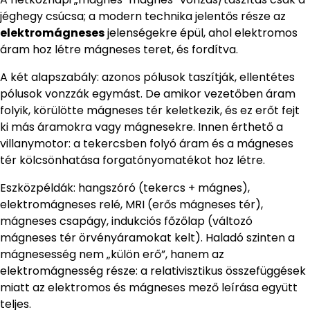
jéghegy csúcsa; a modern technika jelentős része az
elektromágneses
jelenségekre épül, ahol elektromos
áram hoz létre mágneses teret, és fordítva.
A két alapszabály: azonos pólusok taszítják, ellentétes
pólusok vonzzák egymást. De amikor vezetőben áram
folyik, körülötte mágneses tér keletkezik, és ez erőt fejt
ki más áramokra vagy mágnesekre. Innen érthető a
villanymotor: a tekercsben folyó áram és a mágneses
tér kölcsönhatása forgatónyomatékot hoz létre.
Eszközpéldák: hangszóró (tekercs + mágnes),
elektromágneses relé, MRI (erős mágneses tér),
mágneses csapágy, indukciós főzőlap (változó
mágneses tér örvényáramokat kelt). Haladó szinten a
mágnesesség nem „külön erő”, hanem az
elektromágnesség része: a relativisztikus összefüggések
miatt az elektromos és mágneses mező leírása együtt
teljes.