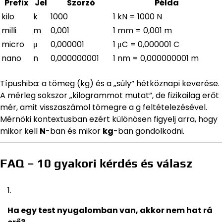
Prefix
Jel
Szorzó
Példa
kilo
k
1000
1 kN = 1000 N
milli
m
0,001
1 mm = 0,001 m
micro
μ
0,000001
1 μC = 0,000001 C
nano
n
0,000000001
1 nm = 0,000000001 m
Típushiba: a tömeg (kg) és a „súly” hétköznapi keverése.
A mérleg sokszor „kilogrammot mutat”, de fizikailag erőt
mér, amit visszaszámol tömegre a g feltételezésével.
Mérnöki kontextusban ezért különösen figyelj arra, hogy
mikor kell
N
-ban és mikor
kg
-ban gondolkodni.
FAQ – 10 gyakori kérdés és válasz
Ha egy test nyugalomban van, akkor nem hat rá