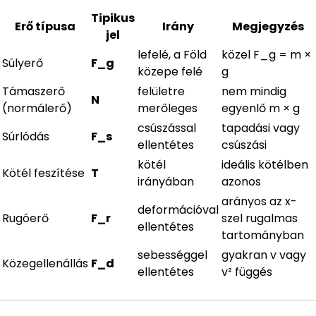
Tipikus
Erő típusa
Irány
Megjegyzés
jel
lefelé, a Föld
közel F_g = m ×
Súlyerő
F_g
közepe felé
g
Támaszerő
felületre
nem mindig
N
(normálerő)
merőleges
egyenlő m × g
csúszással
tapadási vagy
Súrlódás
F_s
ellentétes
csúszási
kötél
ideális kötélben
Kötél feszítése
T
irányában
azonos
arányos az x-
deformációval
Rugóerő
F_r
szel rugalmas
ellentétes
tartományban
sebességgel
gyakran v vagy
Közegellenállás
F_d
ellentétes
v² függés