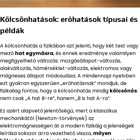
Kölcsönhatások: erőhatások típusai és
példák
A kölcsönhatás a fizikában azt jelenti, hogy két test vagy
mező
hat egymásra
, és ennek eredménye valamilyen
megfigyelhető változás: mozgásállapot-változás,
alakváltozás, hőmérséklet-változás, elektromos vagy
mágneses állapot módosulása. A mindennapi nyelvben
ezt gyakran egyszerűen „erőhatásnak” mondjuk, de
fizikailag fontos, hogy a kölcsönhatás mindig
kölcsönös
:
nem csak „A hat B-re”, hanem „B is hat A-ra”.
Ez azért alapvető jelentőségű, mert a klasszikus
mechanikától (Newton-törvények) az
elektromágnességen át a modern fizikáig a jelenségek
leírása sokszor arra vezethető vissza,
milyen