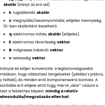
skalár
(irányt az erő ad).
k
: rugóállandó;
skalár
.
x
: megnyúlás/összenyomódás; előjeles mennyiség,
1D-ben skalárként kezelhető.
q
: elektromos töltés;
skalár
(előjeles).
E
: elektromos térerősség;
vektor
.
B
: mágneses indukció;
vektor
.
v
: sebesség;
vektor
.
Irányok és előjel-konvenciók: a legbiztonságosabb
módszer, hogy választasz tengelyeket (például x jobbra,
y felfelé), és minden erőt komponensekre bontasz. A
súrlódási erő előjele attól függ, merre „akar” csúszni a
test a felülethez képest:
mindig a relatív
elmozdulás/megcsúszás ellen hat
.