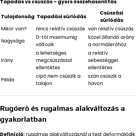
Tapadás vs csúszás – gyors összehasonlítás
Csúszási
Tulajdonság
Tapadási súrlódás
súrlódás
Mikor van?
nincs relatív csúszás
van relatív csúszás
0-tól maximumig
közel állandó arány
Nagysága
változik
a normálerőhöz
a lehetséges
a relatív
Irány
megcsúszással
sebességgel
ellentétes
ellentétes
cipő nem csúszik a
szán csúszik a
Példa
talajon
havon
Rugóerő és rugalmas alakváltozás a
gyakorlatban
Definíció:
rugalmas alakváltozásnál a test deformálódik