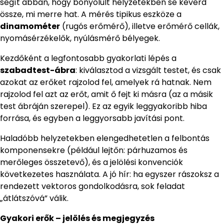
segít abban, hogy bonyolult helyzetekben se keverd
össze, mi merre hat. A mérés tipikus eszköze a
dinamométer
(rugós erőmérő), illetve erőmérő cellák,
nyomásérzékelők, nyúlásmérő bélyegek.
Kezdőként a legfontosabb gyakorlati lépés a
szabadtest-ábra
: kiválasztod a vizsgált testet, és csak
azokat az erőket rajzolod fel, amelyek rá hatnak. Nem
rajzolod fel azt az erőt, amit ő fejt ki másra (az a másik
test ábráján szerepel). Ez az egyik leggyakoribb hiba
forrása, és egyben a leggyorsabb javítási pont.
Haladóbb helyzetekben elengedhetetlen a felbontás
komponensekre (például lejtőn: párhuzamos és
merőleges összetevő), és a jelölési konvenciók
következetes használata. A jó hír: ha egyszer rászoksz a
rendezett vektoros gondolkodásra, sok feladat
„átlátszóvá” válik.
Gyakori erők – jelölés és megjegyzés