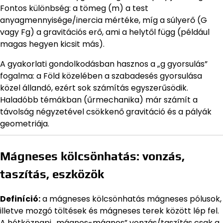
Fontos különbség: a tömeg (m) a test
anyagmennyisége/inercia mértéke, míg a súlyerő (G
vagy Fg) a gravitációs erő, ami a helytől függ (például
magas hegyen kicsit más).
A gyakorlati gondolkodásban hasznos a „g gyorsulás”
fogalma: a Föld közelében a szabadesés gyorsulása
közel állandó, ezért sok számítás egyszerűsödik.
Haladóbb témákban (űrmechanika) már számít a
távolság négyzetével csökkenő gravitáció és a pályák
geometriája.
Mágneses kölcsönhatás: vonzás,
taszítás, eszközök
Definíció:
a mágneses kölcsönhatás mágneses pólusok,
illetve mozgó töltések és mágneses terek között lép fel.
A hétköznapi „mágnes-mágnes” vonzás/taszítás csak a