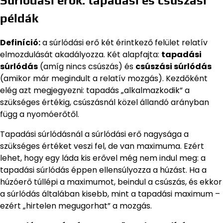
Súrlódási erők: tapadási és csúszási
példák
Definíció:
a súrlódási erő két érintkező felület relatív
elmozdulását akadályozza. Két alapfajta:
tapadási
súrlódás
(amíg nincs csúszás) és
csúszási súrlódás
(amikor már megindult a relatív mozgás). Kezdőként
elég azt megjegyezni: tapadás „alkalmazkodik” a
szükséges értékig, csúszásnál közel állandó arányban
függ a nyomóerőtől.
Tapadási súrlódásnál a súrlódási erő nagysága a
szükséges értéket veszi fel, de van maximuma. Ezért
lehet, hogy egy láda kis erővel még nem indul meg: a
tapadási súrlódás éppen ellensúlyozza a húzást. Ha a
húzóerő túllépi a maximumot, beindul a csúszás, és ekkor
a súrlódás általában kisebb, mint a tapadási maximum –
ezért „hirtelen megugorhat” a mozgás.