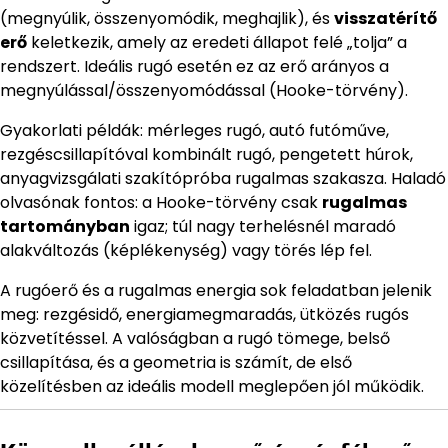
(megnyúlik, összenyomódik, meghajlik), és
visszatérítő
erő
keletkezik, amely az eredeti állapot felé „tolja” a
rendszert. Ideális rugó esetén ez az erő arányos a
megnyúlással/összenyomódással (Hooke-törvény).
Gyakorlati példák: mérleges rugó, autó futóműve,
rezgéscsillapítóval kombinált rugó, pengetett húrok,
anyagvizsgálati szakítópróba rugalmas szakasza. Haladó
olvasónak fontos: a Hooke-törvény csak
rugalmas
tartományban
igaz; túl nagy terhelésnél maradó
alakváltozás (képlékenység) vagy törés lép fel.
A rugóerő és a rugalmas energia sok feladatban jelenik
meg: rezgésidő, energiamegmaradás, ütközés rugós
közvetítéssel. A valóságban a rugó tömege, belső
csillapítása, és a geometria is számít, de első
közelítésben az ideális modell meglepően jól működik.