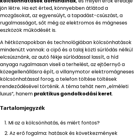
kölcsönhatások dominálnak
, és milyen erők eredője
jön létre. Ha ezt érted, könnyebben átlátod a
mozgásokat, az egyensúlyt, a tapadást-csúszást, a
rugalmasságot, sőt még az elektromos és mágneses
eszközök működését is.
A hétköznapokban és technológiában kölcsönhatások
mindenütt vannak: a cipő és a talaj közti súrlódás nélkül
elcsúsznánk, az autó fékje súrlódással lassít, a híd
anyaga rugalmasan viseli a terhelést, az ejtőernyő a
közegellenállásra épít, a villanymotor elektromágneses
kölcsönhatással forog, a telefon töltése töltések
rendeződésével történik. A téma tehát nem „elméleti
luxus”, hanem
praktikus gondolkodási keret
.
Tartalomjegyzék
Mi az a kölcsönhatás, és miért fontos?
Az erő fogalma: hatások és következmények