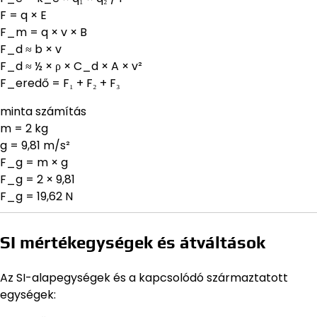
F = q × E
F_m = q × v × B
F_d ≈ b × v
F_d ≈ ½ × ρ × C_d × A × v²
F_eredő = F₁ + F₂ + F₃
minta számítás
m = 2 kg
g = 9,81 m/s²
F_g = m × g
F_g = 2 × 9,81
F_g = 19,62 N
SI mértékegységek és átváltások
Az SI-alapegységek és a kapcsolódó származtatott
egységek: