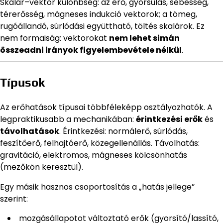
Skalár–vektor különbség: az erő, gyorsulás, sebesség,
térerősség, mágneses indukció vektorok; a tömeg,
rugóállandó, súrlódási együttható, töltés skalárok. Ez
nem formaiság: vektorokat
nem lehet simán
összeadni irányok figyelembevétele nélkül
.
Típusok
Az erőhatások típusai többféleképp osztályozhatók. A
legpraktikusabb a mechanikában:
érintkezési erők
és
távolhatások
. Érintkezési: normálerő, súrlódás,
feszítőerő, felhajtóerő, közegellenállás. Távolhatás:
gravitáció, elektromos, mágneses kölcsönhatás
(mezőkön keresztül).
Egy másik hasznos csoportosítás a „hatás jellege”
szerint:
mozgásállapotot változtató erők (gyorsító/lassító,