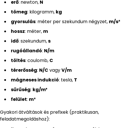
erő
: newton,
N
tömeg
: kilogramm,
kg
gyorsulás
: méter per szekundum négyzet,
m/s²
hossz
: méter,
m
idő
: szekundum,
s
rugóállandó
:
N/m
töltés
: coulomb,
C
térerősség
:
N/C
vagy
V/m
mágneses indukció
: tesla,
T
sűrűség
:
kg/m³
felület
:
m²
Gyakori átváltások és prefixek (praktikusan,
feladatmegoldáshoz):