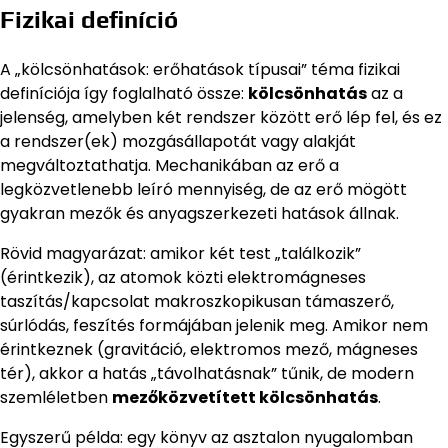
Fizikai definíció
A „kölcsönhatások: erőhatások típusai” téma fizikai
definíciója így foglalható össze:
kölcsönhatás
az a
jelenség, amelyben két rendszer között erő lép fel, és ez
a rendszer(ek) mozgásállapotát vagy alakját
megváltoztathatja. Mechanikában az erő a
legközvetlenebb leíró mennyiség, de az erő mögött
gyakran mezők és anyagszerkezeti hatások állnak.
Rövid magyarázat: amikor két test „találkozik”
(érintkezik), az atomok közti elektromágneses
taszítás/kapcsolat makroszkopikusan támaszerő,
súrlódás, feszítés formájában jelenik meg. Amikor nem
érintkeznek (gravitáció, elektromos mező, mágneses
tér), akkor a hatás „távolhatásnak” tűnik, de modern
szemléletben
mezőközvetített kölcsönhatás
.
Egyszerű példa: egy könyv az asztalon nyugalomban