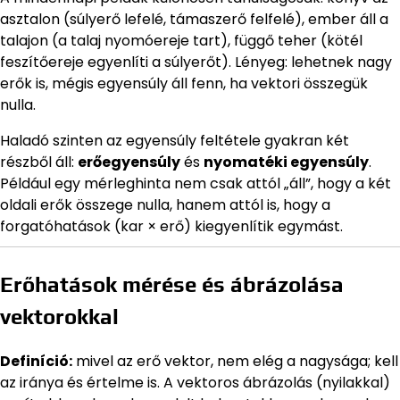
asztalon (súlyerő lefelé, támaszerő felfelé), ember áll a
talajon (a talaj nyomóereje tart), függő teher (kötél
feszítőereje egyenlíti a súlyerőt). Lényeg: lehetnek nagy
erők is, mégis egyensúly áll fenn, ha vektori összegük
nulla.
Haladó szinten az egyensúly feltétele gyakran két
részből áll:
erőegyensúly
és
nyomatéki egyensúly
.
Például egy mérleghinta nem csak attól „áll”, hogy a két
oldali erők összege nulla, hanem attól is, hogy a
forgatóhatások (kar × erő) kiegyenlítik egymást.
Erőhatások mérése és ábrázolása
vektorokkal
Definíció:
mivel az erő vektor, nem elég a nagysága; kell
az iránya és értelme is. A vektoros ábrázolás (nyilakkal)