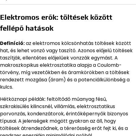
Elektromos erők: töltések között
fellépő hatások
Definíció:
az elektromos kölcsönhatás töltések között
hat, és lehet vonzó vagy taszító. Azonos előjelű töltések
taszítják, ellentétes előjelűek vonzzák egymást. A
makroszkopikus elektrosztatika alapja a Coulomb-
törvény, míg vezetőkben és áramkörökben a töltések
rendezett mozgása (áram) és a potenciálkülönbség a
kulcs.
Hétköznapi példák: feltöltődő műanyag fésű,
szikrakisülés kilincsnél, villámlás, elektrosztatikus
porvonzás, kondenzátorok, érintőképernyők bizonyos
típusai. A jelenségek mögött gyakran az áll, hogy
töltések átrendeződnek, a térerősség erőt fejt ki, és a
rendszer energiája minimálódni próbál.