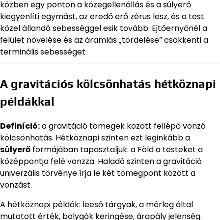
közben egy ponton a közegellenállás és a súlyerő
kiegyenlíti egymást, az eredő erő zérus lesz, és a test
közel állandó sebességgel esik tovább. Ejtőernyőnél a
felület növelése és az áramlás „tördelése” csökkenti a
terminális sebességet.
A gravitációs kölcsönhatás hétköznapi
példákkal
Definíció:
a gravitáció tömegek között fellépő vonzó
kölcsönhatás. Hétköznapi szinten ezt leginkább a
súlyerő
formájában tapasztaljuk: a Föld a testeket a
középpontja felé vonzza. Haladó szinten a gravitáció
univerzális törvénye írja le két tömegpont között a
vonzást.
A hétköznapi példák: leeső tárgyak, a mérleg által
mutatott érték, bolygók keringése, árapály jelenség.