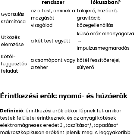
rendszer
fókuszban?
az a test, aminek a
talajerő, húzóerő,
Gyorsulás
mozgását
gravitáció,
számítása
vizsgálod
közegellenállás
külső erők elhanyagolva
Ütközés
a két test együtt
→
elemzése
impulzusmegmaradás
Kötél-
a csomópont vagy
kötél feszítőerejei,
függesztés
a teher
súlyerő
feladat
Érintkezési erők: nyomó- és húzóerők
Definíció:
érintkezési erők akkor lépnek fel, amikor
testek felületei érintkeznek, és az anyagi kötések
elektromágneses eredetű „taszítása”/„tapadása”
makroszkopikusan erőként jelenik meg. A leggyakoribb