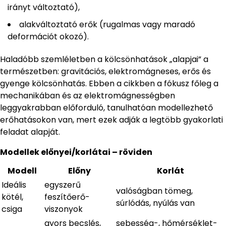
irányt változtató),
alakváltoztató erők (rugalmas vagy maradó
deformációt okozó).
Haladóbb szemléletben a kölcsönhatások „alapjai” a
természetben: gravitációs, elektromágneses, erős és
gyenge kölcsönhatás. Ebben a cikkben a fókusz főleg a
mechanikában és az elektromágnességben
leggyakrabban előforduló, tanulhatóan modellezhető
erőhatásokon van, mert ezek adják a legtöbb gyakorlati
feladat alapját.
Modellek előnyei/korlátai – röviden
Modell
Előny
Korlát
Ideális
egyszerű
valóságban tömeg,
kötél,
feszítőerő-
súrlódás, nyúlás van
csiga
viszonyok
gyors becslés,
sebesség-, hőmérséklet-