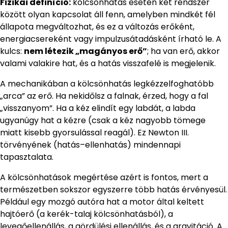
Fizikai definíció:
kölcsönhatás esetén két rendszer
között olyan kapcsolat áll fenn, amelyben mindkét fél
állapota megváltozhat, és ez a változás erőként,
energiacsereként vagy impulzusátadásként írható le. A
kulcs:
nem létezik „magányos erő”
; ha van erő, akkor
valami valakire hat, és a hatás visszafelé is megjelenik.
A mechanikában a kölcsönhatás legkézzelfoghatóbb
„arca” az erő. Ha nekidőlsz a falnak, érzed, hogy a fal
„visszanyom”. Ha a kéz elindít egy labdát, a labda
ugyanúgy hat a kézre (csak a kéz nagyobb tömege
miatt kisebb gyorsulással reagál). Ez Newton III.
törvényének (hatás–ellenhatás) mindennapi
tapasztalata.
A kölcsönhatások megértése azért is fontos, mert a
természetben sokszor egyszerre több hatás érvényesül.
Például egy mozgó autóra hat a motor által keltett
hajtóerő (a kerék-talaj kölcsönhatásból), a
levegőellenállás, a gördülési ellenállás, és a gravitáció. A