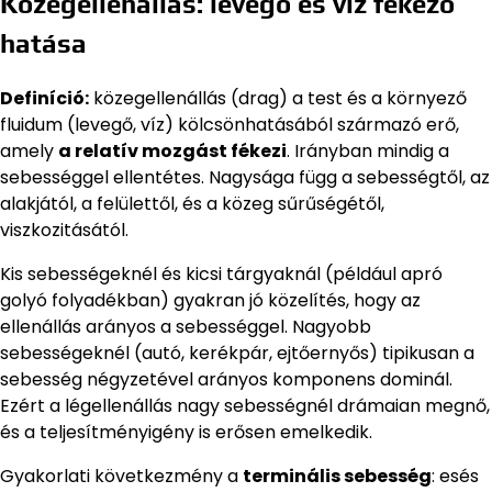
Közegellenállás: levegő és víz fékező
hatása
Definíció:
közegellenállás (drag) a test és a környező
fluidum (levegő, víz) kölcsönhatásából származó erő,
amely
a relatív mozgást fékezi
. Irányban mindig a
sebességgel ellentétes. Nagysága függ a sebességtől, az
alakjától, a felülettől, és a közeg sűrűségétől,
viszkozitásától.
Kis sebességeknél és kicsi tárgyaknál (például apró
golyó folyadékban) gyakran jó közelítés, hogy az
ellenállás arányos a sebességgel. Nagyobb
sebességeknél (autó, kerékpár, ejtőernyős) tipikusan a
sebesség négyzetével arányos komponens dominál.
Ezért a légellenállás nagy sebességnél drámaian megnő,
és a teljesítményigény is erősen emelkedik.
Gyakorlati következmény a
terminális sebesség
: esés