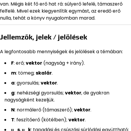
van. Mégis két fő erő hat rá: súlyerő lefelé, támaszerő
felfelé. Mivel ezek kiegyenlítik egymást, az eredő erő
nulla, tehát a könyv nyugalomban marad.
Jellemzők, jelek / jelölések
A legfontosabb mennyiségek és jelölések a témában:
F
: erő;
vektor
(nagyság + irány).
m
: tömeg;
skalár
.
a
: gyorsulás;
vektor
.
g
: nehézségi gyorsulás;
vektor
, de gyakran
nagyságként kezeljük.
N
: normálerő (támaszerő);
vektor
.
T
: feszítőerő (kötélben);
vektor
.
μ_s
,
μ_k
: tapadási és csúszási súrlódási együttható;