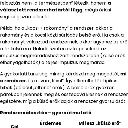
felosztás nem „a természetben” létezik, hanem
a
választott rendszerhatártól függ
, mégis óriási
segítség számolásnál.
Példa: ha a „kocsi + rakomány” a rendszer, akkor a
rakomány és a kocsi közti súrlódás belső erő. Ha csak a
rakományt választod rendszernek, akkor ugyanez az erő
már külső erő. Haladó szinten ez kapcsolódik az
impulzusmegmaradáshoz: zárt rendszerben (külső erők
elhanyagolhatók) a teljes impulzus megmarad.
A gyakorlati tanulság: mindig kérdezd meg magadtól,
mi
a rendszer
, és mi van „kívül”. Így elkerülhetők tipikus
hibák (például „eltűnő” erők). A belső erők gyakran
párokban jelennek meg és összeadva kiesnek a rendszer
egészére, míg a külső erők adják a rendszer gyorsulását.
Rendszerválasztás – gyors útmutató
Érdemes
Mi lesz „külső erő”
Cél