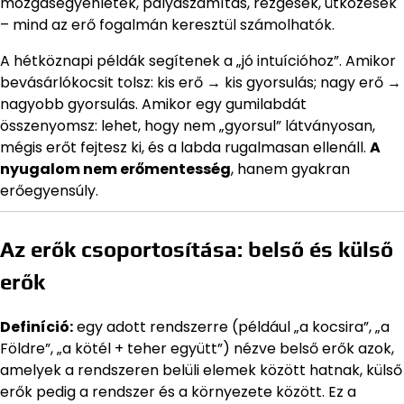
mozgásegyenletek, pályaszámítás, rezgések, ütközések
– mind az erő fogalmán keresztül számolhatók.
A hétköznapi példák segítenek a „jó intuícióhoz”. Amikor
bevásárlókocsit tolsz: kis erő → kis gyorsulás; nagy erő →
nagyobb gyorsulás. Amikor egy gumilabdát
összenyomsz: lehet, hogy nem „gyorsul” látványosan,
mégis erőt fejtesz ki, és a labda rugalmasan ellenáll.
A
nyugalom nem erőmentesség
, hanem gyakran
erőegyensúly.
Az erők csoportosítása: belső és külső
erők
Definíció:
egy adott rendszerre (például „a kocsira”, „a
Földre”, „a kötél + teher együtt”) nézve belső erők azok,
amelyek a rendszeren belüli elemek között hatnak, külső
erők pedig a rendszer és a környezete között. Ez a