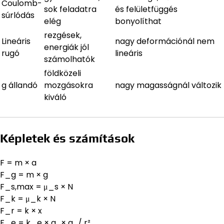
Coulomb-
sok feladatra
és felületfüggés
súrlódás
elég
bonyolíthat
rezgések,
Lineáris
nagy deformációnál nem
energiák jól
rugó
lineáris
számolhatók
földközeli
g állandó
mozgásokra
nagy magasságnál változik
kiváló
Képletek és számítások
F = m × a
F_g = m × g
F_s,max = μ_s × N
F_k = μ_k × N
F_r = k × x
F_e = k_e × q₁ × q₂ / r²