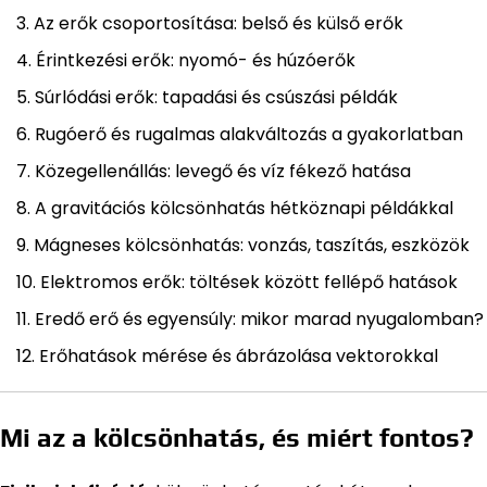
Az erők csoportosítása: belső és külső erők
Érintkezési erők: nyomó- és húzóerők
Súrlódási erők: tapadási és csúszási példák
Rugóerő és rugalmas alakváltozás a gyakorlatban
Közegellenállás: levegő és víz fékező hatása
A gravitációs kölcsönhatás hétköznapi példákkal
Mágneses kölcsönhatás: vonzás, taszítás, eszközök
Elektromos erők: töltések között fellépő hatások
Eredő erő és egyensúly: mikor marad nyugalomban?
Erőhatások mérése és ábrázolása vektorokkal
Mi az a kölcsönhatás, és miért fontos?