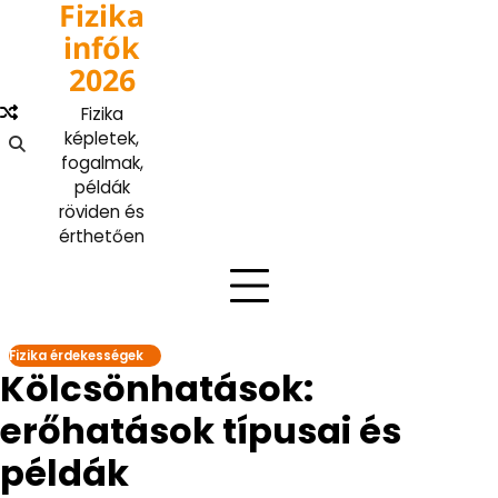
Fizika
Skip
to
infók
content
2026
Fizika
képletek,
fogalmak,
példák
röviden és
érthetően
Fizika érdekességek
Kölcsönhatások:
erőhatások típusai és
példák